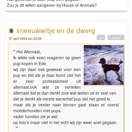
Zou je dit willen aangeven bij House of Animals?
sneeuwwitje en de dwerg
+0
" quote "
07 april 2024 om 23:28
"
Hoi Allemaal,
ik wilde ook even reageren op geen
pup kopen in Ede.
wij zijn daar ook geweest voor een
pup en idd als je daar komt ziet het
er zeer professioneel uit
allemaal,ook wat ze vertellen
allemaal dat je dan denkt zow wat weten ze er veel van.
dat je denkt als eerste aanschaf pup dat het goed is.
maar als je verder naar binnen gaat staan er overal
moederhonden met pups.
vader honden zie je wel
op foto’s maar niet in het echt wij zijn weer snel gegaan.
"