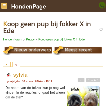
HondenPage
Koop geen pup bij fokker X in
Ede
HondenForum
>
Puppy
>
Koop geen pup bij fokker X in Ede
1
2
sylvia
+1
" quote "
gewijzigd op 10 februari 2024 om 18:11
De naam van de fokker kun je nog wel
vinden in de reacties, of gaat het alleen
om de titel?