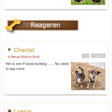
Chantal
+2
" quote "
10 februari 2024 om 22:45
Het is een Franse bulldog ...... No need
to say more
Loesje