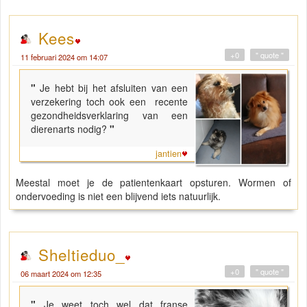
Kees
+0
" quote "
11 februari 2024 om 14:07
"
Je hebt bij het afsluiten van een
verzekering toch ook een recente
gezondheidsverklaring van een
dierenarts nodig?
"
jantien
Meestal moet je de patientenkaart opsturen. Wormen of
ondervoeding is niet een blijvend iets natuurlijk.
Sheltieduo_
+0
" quote "
06 maart 2024 om 12:35
"
Je weet toch wel dat franse