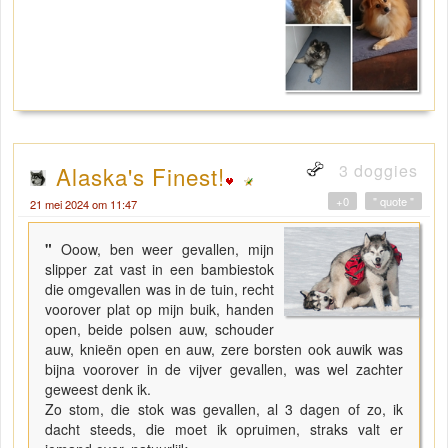
3 doggies
Alaska's Finest!
+0
" quote "
21 mei 2024 om 11:47
"
Ooow, ben weer gevallen, mijn
slipper zat vast in een bambiestok
die omgevallen was in de tuin, recht
voorover plat op mijn buik, handen
open, beide polsen auw, schouder
auw, knieën open en auw, zere borsten ook auwik was
bijna voorover in de vijver gevallen, was wel zachter
geweest denk ik.
Zo stom, die stok was gevallen, al 3 dagen of zo, ik
dacht steeds, die moet ik opruimen, straks valt er