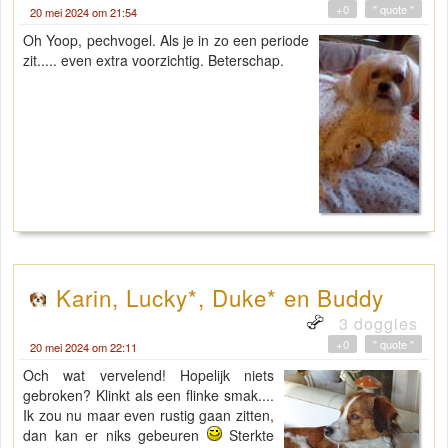
+0
" quote "
20 mei 2024 om 21:54
Oh Yoop, pechvogel. Als je in zo een periode
zit..... even extra voorzichtig. Beterschap.
Karin, Lucky*, Duke* en Buddy
3 doggies
+0
" quote "
20 mei 2024 om 22:11
Och wat vervelend! Hopelijk niets
gebroken? Klinkt als een flinke smak....
Ik zou nu maar even rustig gaan zitten,
dan kan er niks gebeuren
Sterkte