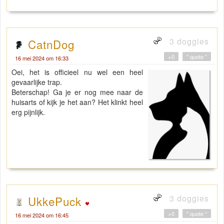
3 doggies
CatnDog
+0
" quote "
16 mei 2024 om 16:33
Oei, het is officieel nu wel een heel
gevaarlijke trap.
Beterschap! Ga je er nog mee naar de
huisarts of kijk je het aan? Het klinkt heel
erg pijnlijk.
3 doggies
UkkePuck
+0
" quote "
16 mei 2024 om 16:45