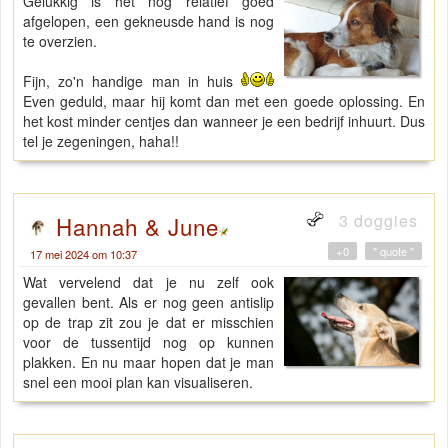
Gelukkig is het nog relatief goed
afgelopen, een gekneusde hand is nog
te overzien.
Fijn, zo'n handige man in huis
Even geduld, maar hij komt dan met een goede oplossing. En
het kost minder centjes dan wanneer je een bedrijf inhuurt. Dus
tel je zegeningen, haha!!
3 doggies
Hannah & June
+0
" quote "
17 mei 2024 om 10:37
Wat vervelend dat je nu zelf ook
gevallen bent. Als er nog geen antislip
op de trap zit zou je dat er misschien
voor de tussentijd nog op kunnen
plakken. En nu maar hopen dat je man
snel een mooi plan kan visualiseren.