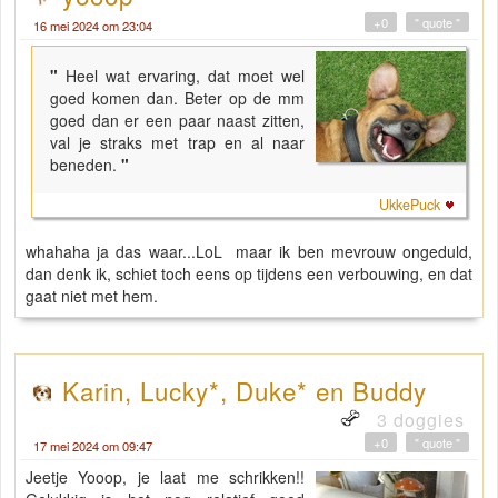
+0
" quote "
16 mei 2024 om 23:04
"
Heel wat ervaring, dat moet wel
goed komen dan. Beter op de mm
goed dan er een paar naast zitten,
val je straks met trap en al naar
beneden.
"
UkkePuck
whahaha ja das waar...LoL maar ik ben mevrouw ongeduld,
dan denk ik, schiet toch eens op tijdens een verbouwing, en dat
gaat niet met hem.
Karin, Lucky*, Duke* en Buddy
3 doggies
+0
" quote "
17 mei 2024 om 09:47
Jeetje Yooop, je laat me schrikken!!