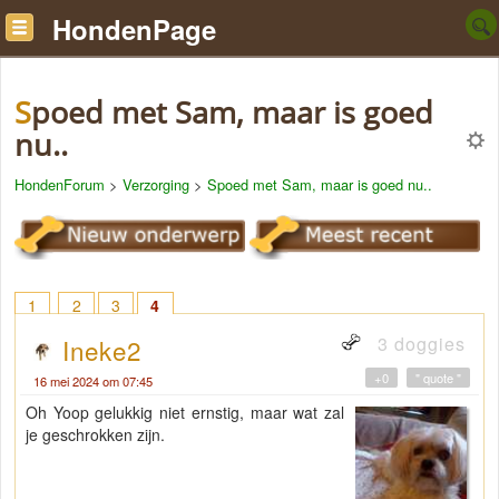
HondenPage
Spoed met Sam, maar is goed
nu..
HondenForum
>
Verzorging
>
Spoed met Sam, maar is goed nu..
1
2
3
4
3 doggies
Ineke2
+0
" quote "
16 mei 2024 om 07:45
Oh Yoop gelukkig niet ernstig, maar wat zal
je geschrokken zijn.