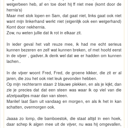
weigerbeen heb, af en toe doet hij ff niet mee (komt door de
hernia's)
Maar met stok lopen en Sam, dat gaat niet, links gaat ook niet
want mijn linkerhand werkt niet (eigenlijk ook een weigerhand)
Komt door nekhernia.
Zow, nu weten jullie dat ik rot in elkaar zit.
In ieder geval het valt reuze mee, ik had me echt serieus
kunnen bezeren en zelf wat kunnen breken, of met hoofd eerst
in de vijver , gadver..ik denk wel dat we er hadden om kunnen
lachen..
In de vijver woont Fred, Fred, de groene kikker, die zit er al
jaren, die zou het ook niet leuk gevonden hebben.
Op mijn rechterarm staan 2 blauwe plekken, en als je kijkt, dan
zie je precies dat dat een steen was waar ik op viel van die
afzetpaaltjes maar dan van steen.
Manlief laat Sam uit vandaag en morgen, en als ik het in kan
schatten, overmorgen ook.
Jaaaa zo lomp, die bamboestok, die staat altijd in een hoek,
daar schep ik algen mee uit de vijver, nu was hij omgevallen,