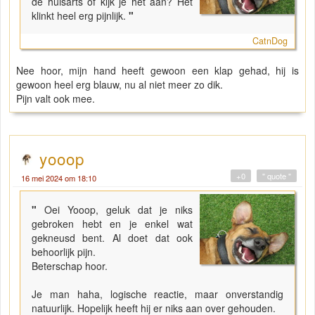
de huisarts of kijk je het aan? Het
klinkt heel erg pijnlijk.
"
CatnDog
Nee hoor, mijn hand heeft gewoon een klap gehad, hij is
gewoon heel erg blauw, nu al niet meer zo dik.
Pijn valt ook mee.
yooop
+0
" quote "
16 mei 2024 om 18:10
"
Oei Yooop, geluk dat je niks
gebroken hebt en je enkel wat
gekneusd bent. Al doet dat ook
behoorlijk pijn.
Beterschap hoor.
Je man haha, logische reactie, maar onverstandig
natuurlijk. Hopelijk heeft hij er niks aan over gehouden.