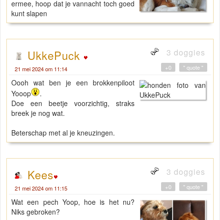
ermee, hoop dat je vannacht toch goed
kunt slapen
3 doggies
UkkePuck
+0
" quote "
21 mei 2024 om 11:14
Oooh wat ben je een brokkenpiloot
Yooop
.
Doe een beetje voorzichtig, straks
breek je nog wat.
Beterschap met al je kneuzingen.
3 doggies
Kees
+0
" quote "
21 mei 2024 om 11:15
Wat een pech Yoop, hoe is het nu?
Niks gebroken?