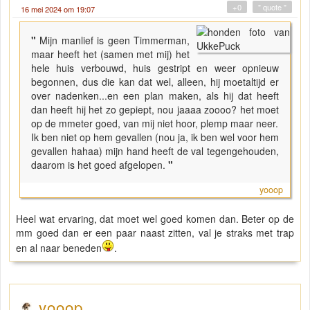
+0
" quote "
16 mei 2024 om 19:07
"
Mijn manlief is geen Timmerman,
maar heeft het (samen met mij) het
hele huis verbouwd, huis gestript en weer opnieuw
begonnen, dus die kan dat wel, alleen, hij moetaltijd er
over nadenken...en een plan maken, als hij dat heeft
dan heeft hij het zo gepiept, nou jaaaa zoooo? het moet
op de mmeter goed, van mij niet hoor, plemp maar neer.
Ik ben niet op hem gevallen (nou ja, ik ben wel voor hem
gevallen hahaa) mijn hand heeft de val tegengehouden,
daarom is het goed afgelopen.
"
yooop
Heel wat ervaring, dat moet wel goed komen dan. Beter op de
mm goed dan er een paar naast zitten, val je straks met trap
en al naar beneden
.
yooop