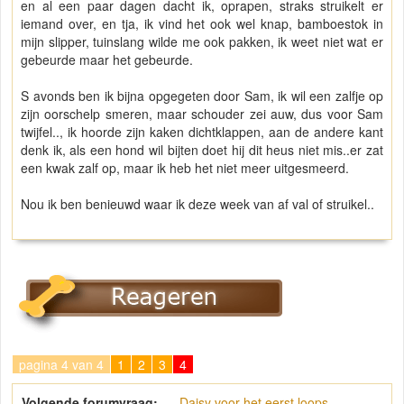
en al een paar dagen dacht ik, oprapen, straks struikelt er
iemand over, en tja, ik vind het ook wel knap, bamboestok in
mijn slipper, tuinslang wilde me ook pakken, ik weet niet wat er
gebeurde maar het gebeurde.
S avonds ben ik bijna opgegeten door Sam, ik wil een zalfje op
zijn oorschelp smeren, maar schouder zei auw, dus voor Sam
twijfel.., ik hoorde zijn kaken dichtklappen, aan de andere kant
denk ik, als een hond wil bijten doet hij dit heus niet mis..er zat
een kwak zalf op, maar ik heb het niet meer uitgesmeerd.
Nou ik ben benieuwd waar ik deze week van af val of struikel..
pagina 4 van 4
1
2
3
4
Volgende forumvraag:
Daisy voor het eerst loops