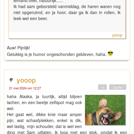
iemand over, natuurlijk......
Ik had sam geborsteld vanmiddag, de haren waren nog
niet opgeruimd, en ja hoor, daar ga ik dan in rollen, ik
leek wel een beer.
yooop
Auw! Pijnlijk!
Gelukkig is je humor ongeschonden gebleven, haha.
yooop
+0
" quote "
21 mei 2024 om 12:27
haha Alaska, ja tuurlijk, altijd blijven
lachen, en een beetje zelfspot mag ook
wel.
Het gaat wel, dikke knie maar amper
pijn, wat schaafplekken, enkel is dik,
wel lastig, mijn schouder, dat is wel een
ding met Sam uitlaten, ik loop met een stok, omdat ik een