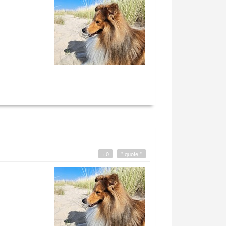
+0
" quote "