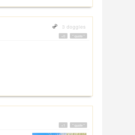
3 doggies
+0
" quote "
+1
" quote "