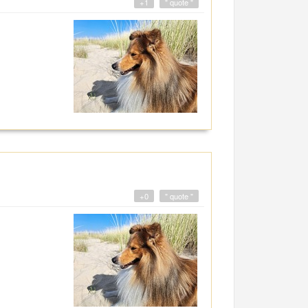
+1
" quote "
+0
" quote "