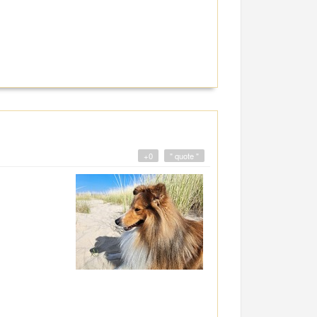
+0
" quote "