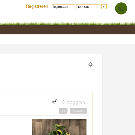
Registreren
|
3 doggies
+1
" quote "