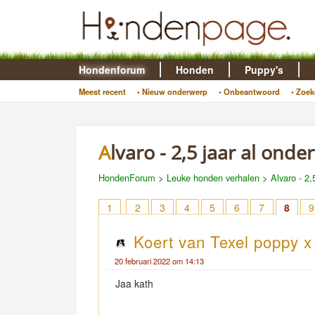
Hondenforum
Honden
Puppy's
Meest recent
• Nieuw onderwerp
• Onbeantwoord
• Zoek
Alvaro - 2,5 jaar al ond
HondenForum
>
Leuke honden verhalen
>
Alvaro - 2,
1
2
3
4
5
6
7
8
9
Koert van Texel poppy x
20 februari 2022 om 14:13
Jaa kath