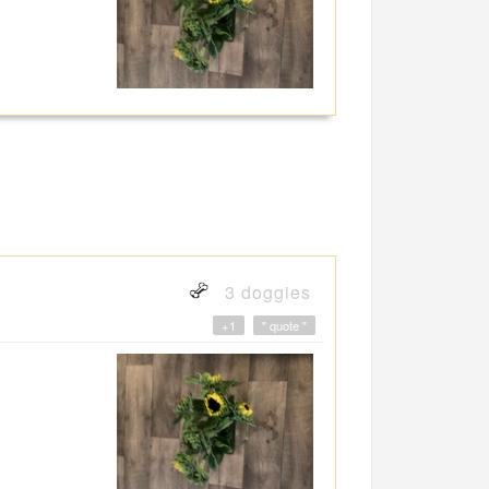
3 doggies
+1
" quote "