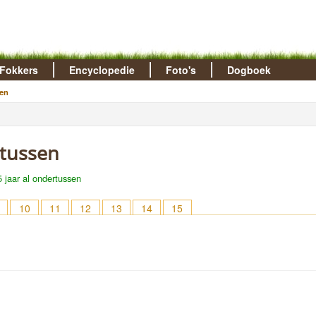
Fokkers
Encyclopedie
Foto's
Dogboek
en
ertussen
5 jaar al ondertussen
10
11
12
13
14
15