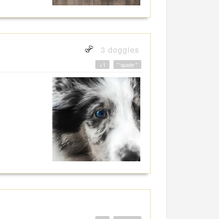
3 doggies
+1
" quote "