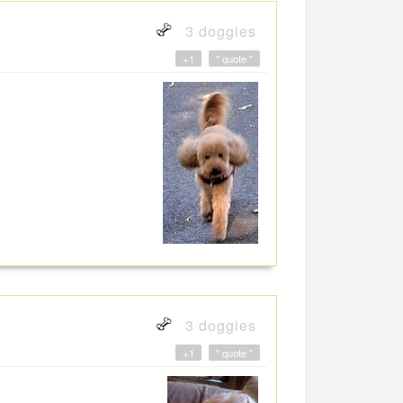
3 doggies
+1
" quote "
3 doggies
+1
" quote "