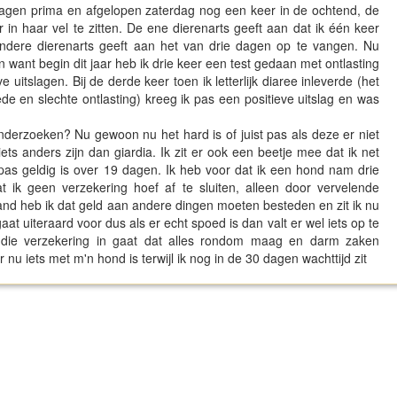
dagen prima en afgelopen zaterdag nog een keer in de ochtend, de
r in haar vel te zitten. De ene dierenarts geeft aan dat ik één keer
ndere dierenarts geeft aan het van drie dagen op te vangen. Nu
n want begin dit jaar heb ik drie keer een test gedaan met ontlasting
 uitslagen. Bij de derde keer toen ik letterlijk diaree inleverde (het
 en slechte ontlasting) kreeg ik pas een positieve uitslag en was
nderzoeken? Nu gewoon nu het hard is of juist pas als deze er niet
iets anders zijn dan giardia. Ik zit er ook een beetje mee dat ik net
pas geldig is over 19 dagen. Ik heb voor dat ik een hond nam drie
t ik geen verzekering hoef af te sluiten, alleen door vervelende
d heb ik dat geld aan andere dingen moeten besteden en zit ik nu
t uiteraard voor dus als er echt spoed is dan valt er wel iets op te
 die verzekering in gaat dat alles rondom maag en darm zaken
u iets met m'n hond is terwijl ik nog in de 30 dagen wachttijd zit