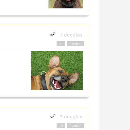
1 doggies
+1
" quote "
3 doggies
+0
" quote "