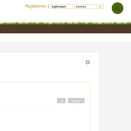
Registreren
|
+0
" quote "