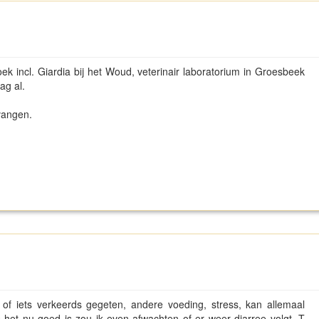
oek incl. Giardia bij het Woud, veterinair laboratorium in Groesbeek
ag al.
 vangen.
rus of iets verkeerds gegeten, andere voeding, stress, kan allemaal
s het nu goed is zou ik even afwachten of er weer diarree volgt. T