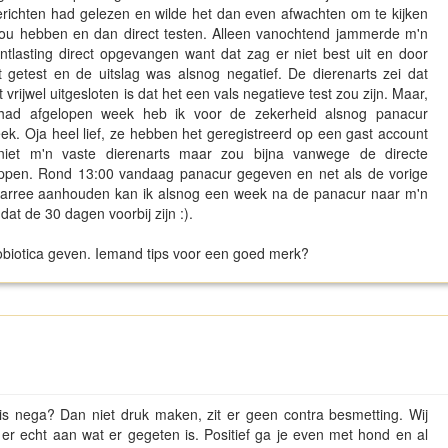
 berichten had gelezen en wilde het dan even afwachten om te kijken
 zou hebben en dan direct testen. Alleen vanochtend jammerde m'n
tlasting direct opgevangen want dat zag er niet best uit en door
 getest en de uitslag was alsnog negatief. De dierenarts zei dat
vrijwel uitgesloten is dat het een vals negatieve test zou zijn. Maar,
had afgelopen week heb ik voor de zekerheid alsnog panacur
. Oja heel lief, ze hebben het geregistreerd op een gast account
niet m'n vaste dierenarts maar zou bijna vanwege de directe
ppen. Rond 13:00 vandaag panacur gegeven en net als de vorige
 diarree aanhouden kan ik alsnog een week na de panacur naar m'n
at de 30 dagen voorbij zijn :).
 probiotica geven. Iemand tips voor een goed merk?
 is nega? Dan niet druk maken, zit er geen contra besmetting. Wij
gt er echt aan wat er gegeten is. Positief ga je even met hond en al