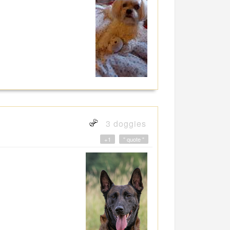
3 doggies
+1
" quote "