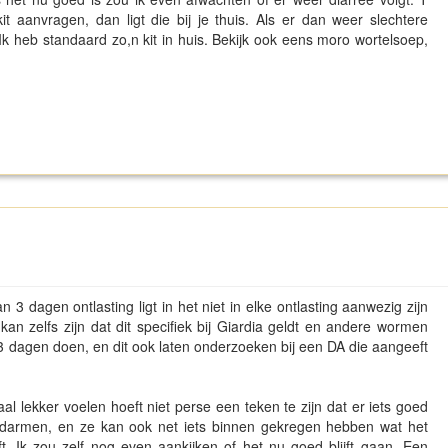
it aanvragen, dan ligt die bij je thuis. Als er dan weer slechtere
. Ik heb standaard zo,n kit in huis. Bekijk ook eens moro wortelsoep,
3 dagen ontlasting ligt in het niet in elke ontlasting aanwezig zijn
kan zelfs zijn dat dit specifiek bij Giardia geldt en andere wormen
n 3 dagen doen, en dit ook laten onderzoeken bij een DA die aangeeft
l lekker voelen hoeft niet perse een teken te zijn dat er iets goed
de darmen, en ze kan ook net iets binnen gekregen hebben wat het
. Ik zou zelf nog even aankijken of het nu goed blijft gaan. Een