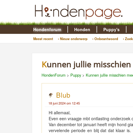
Hondenforum
Honden
Puppy's
Meest recent
• Nieuw onderwerp
• Onbeantwoord
• Zoek
Kunnen jullie misschie
HondenForum
>
Puppy
>
Kunnen jullie misschien me
Blub
18 juni 2024 om 12:45
Hi allemaal,
Even een vraagje mbt ontlasting onderzoek o
Van december tot januari heeft mijn hond gi
vervelende periode en blij dat dat klaar is