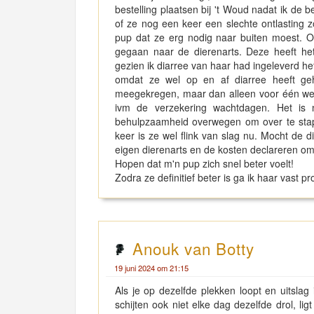
bestelling plaatsen bij 't Woud nadat ik de
of ze nog een keer een slechte ontlasting
pup dat ze erg nodig naar buiten moest. On
gegaan naar de dierenarts. Deze heeft het
gezien ik diarree van haar had ingeleverd het 
omdat ze wel op en af diarree heeft ge
meegekregen, maar dan alleen voor één week
ivm de verzekering wachtdagen. Het is 
behulpzaamheid overwegen om over te sta
keer is ze wel flink van slag nu. Mocht de
eigen dierenarts en de kosten declareren omd
Hopen dat m'n pup zich snel beter voelt!
Zodra ze definitief beter is ga ik haar vast
Anouk van Botty
19 juni 2024 om 21:15
Als je op dezelfde plekken loopt en uitslag
schijten ook niet elke dag dezelfde drol, li