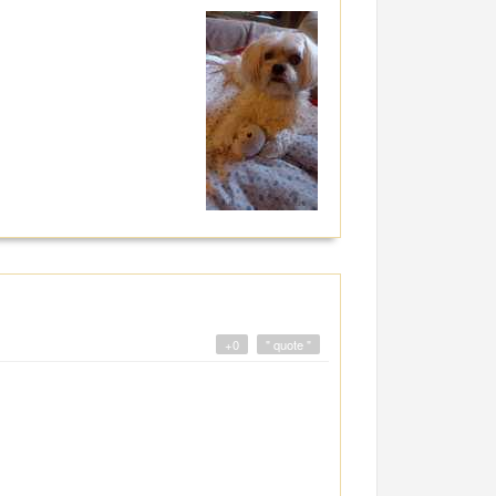
+0
" quote "