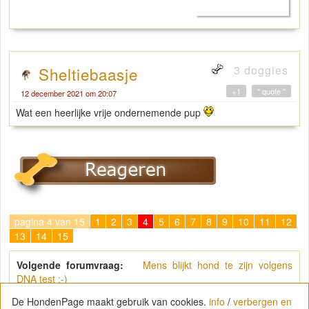
3 doggies
Sheltiebaasje
+1
" quote "
12 december 2021 om 20:07
Wat een heerlijke vrije ondernemende pup
pagina 4 van 15
1
2
3
4
5
6
7
8
9
10
11
12
13
14
15
Volgende forumvraag:
Mens blijkt hond te zijn volgens
DNA test ;-)
De HondenPage maakt gebruik van cookies.
info
/
verbergen en