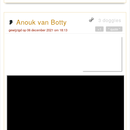
3 doggies
Anouk van Botty
+1
" quote "
gewijzigd op 06 december 2021 om 18:13