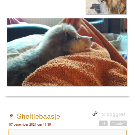
3 doggies
Sheltiebaasje
+1
" quote "
07 december 2021 om 11:39