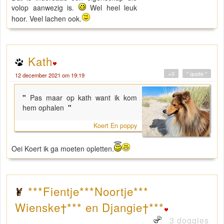
volop aanwezig is.
Wel heel leuk
hoor. Veel lachen ook.
Kath
+0
" quote "
12 december 2021 om 19:19
"
Pas maar op kath want ik kom
hem ophalen
"
Koert En poppy
Oei Koert ik ga moeten opletten.
***Fientje***Noortje***
Wienske†*** en Djangie†***
3 doggies