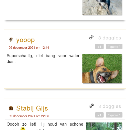
3 doggies
yooop
+1
" quote "
09 december 2021 om 12:44
Superschattig, niet bang voor water
dus..
3 doggies
Stabij Gijs
+1
" quote "
09 december 2021 om 22:06
Ooooh zo lief! Hij houd van schone