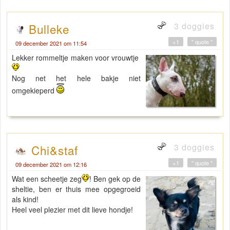
3 doggies
Bulleke
+1
" quote "
09 december 2021 om 11:54
Lekker rommeltje maken voor vrouwtje
Nog net het hele bakje niet
omgekieperd
3 doggies
Chi&staf
+1
" quote "
09 december 2021 om 12:16
Wat een scheetje zeg
! Ben gek op de
sheltie, ben er thuis mee opgegroeid
als kind!
Heel veel plezier met dit lieve hondje!