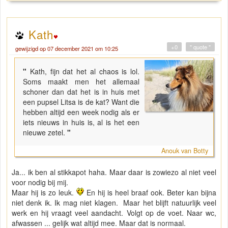
Kath
+0
" quote "
gewijzigd op 07 december 2021 om 10:25
"
Kath, fijn dat het al chaos is lol.
Soms maakt men het allemaal
schoner dan dat het is in huis met
een pupsel Litsa is de kat? Want die
hebben altijd een week nodig als er
iets nieuws in huis is, al is het een
nieuwe zetel.
"
Anouk van Botty
Ja... ik ben al stikkapot haha. Maar daar is zowiezo al niet veel
voor nodig bij mij.
Maar hij is zo leuk.
En hij is heel braaf ook. Beter kan bijna
niet denk ik. Ik mag niet klagen. Maar het blijft natuurlijk veel
werk en hij vraagt veel aandacht. Volgt op de voet. Naar wc,
afwassen ... gelijk wat altijd mee. Maar dat is normaal.