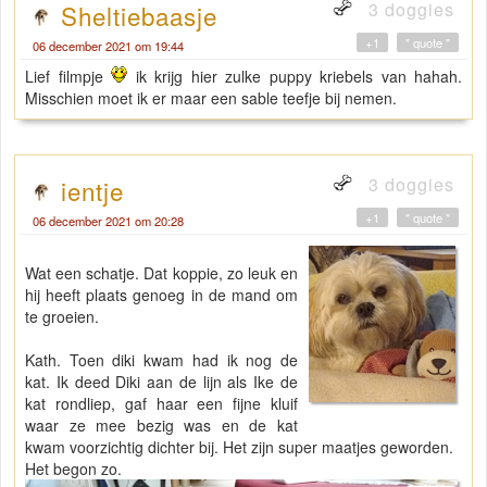
3 doggies
Sheltiebaasje
+1
" quote "
06 december 2021 om 19:44
Lief filmpje
ik krijg hier zulke puppy kriebels van hahah.
Misschien moet ik er maar een sable teefje bij nemen.
3 doggies
ientje
+1
" quote "
06 december 2021 om 20:28
Wat een schatje. Dat koppie, zo leuk en
hij heeft plaats genoeg in de mand om
te groeien.
Kath. Toen diki kwam had ik nog de
kat. Ik deed Diki aan de lijn als Ike de
kat rondliep, gaf haar een fijne kluif
waar ze mee bezig was en de kat
kwam voorzichtig dichter bij. Het zijn super maatjes geworden.
Het begon zo.