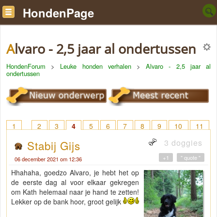
HondenPage
Alvaro - 2,5 jaar al ondertussen
HondenForum
>
Leuke honden verhalen
>
Alvaro - 2,5 jaar al
ondertussen
1
2
3
4
5
6
7
8
9
10
11
12
13
14
15
3 doggies
Stabij Gijs
+1
" quote "
06 december 2021 om 12:36
Hhahaha, goedzo Alvaro, je hebt het op
de eerste dag al voor elkaar gekregen
om Kath helemaal naar je hand te zetten!
Lekker op de bank hoor, groot gelijk