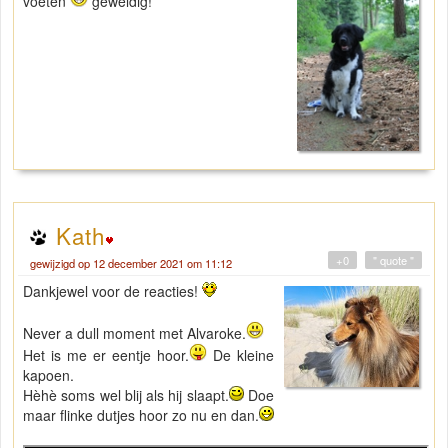
voeten
geweldig!
Kath
+0
" quote "
gewijzigd op 12 december 2021 om 11:12
Dankjewel voor de reacties!
Never a dull moment met Alvaroke.
Het is me er eentje hoor.
De kleine
kapoen.
Hèhè soms wel blij als hij slaapt.
Doe
maar flinke dutjes hoor zo nu en dan.