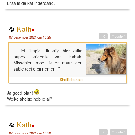
Litsa is de kat inderdaad.
Kath
+0
" quote "
07 december 2021 om 10:25
"
Lief filmpje ik krijg hier zulke
puppy kriebels van hahah.
Misschien moet ik er maar een
sable teefje bij nemen.
"
Sheltiebaasje
Ja goed plan!
Welke sheltie heb je al?
Kath
+0
" quote "
07 december 2021 om 10:28