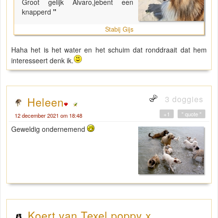
Groot gelijk Alvaro,jebent een
knapperd
"
Stabij Gijs
Haha het is het water en het schuim dat ronddraait dat hem
interesseert denk ik.
3 doggies
Heleen
+1
" quote "
12 december 2021 om 18:48
Geweldig ondernemend
Koert van Texel poppy x