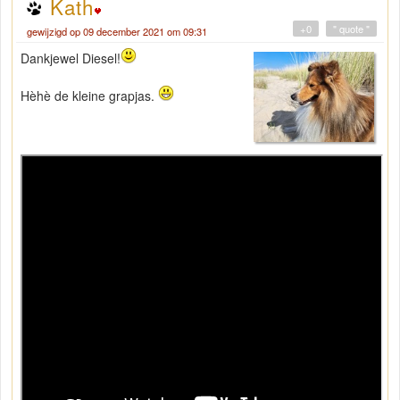
Kath
+0
" quote "
gewijzigd op 09 december 2021 om 09:31
Dankjewel Diesel!
Hèhè de kleine grapjas.