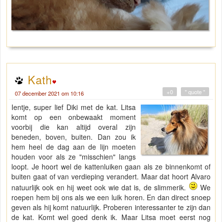
Kath
+0
" quote "
07 december 2021 om 10:16
Ientje, super lief Diki met de kat. Litsa
komt op een onbewaakt moment
voorbij die kan altijd overal zijn
beneden, boven, buiten. Dan zou ik
hem heel de dag aan de lijn moeten
houden voor als ze "misschien" langs
loopt. Je hoort wel de kattenluiken gaan als ze binnenkomt of
buiten gaat of van verdieping verandert. Maar dat hoort Alvaro
natuurlijk ook en hij weet ook wie dat is, de slimmerik.
We
roepen hem bij ons als we een luik horen. En dan direct snoep
geven als hij komt natuurlijk. Proberen interessanter te zijn dan
de kat. Komt wel goed denk ik. Maar Litsa moet eerst nog