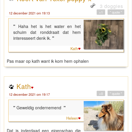
3 doggies
+1
" quote "
12 december 2021 om 19:13
"
Haha het is het water en het
schuim dat ronddraait dat hem
interesseert denk ik.
"
Kath
Pas maar op kath want ik kom hem ophalen
Kath
+0
" quote "
12 december 2021 om 19:17
"
Geweldig ondernemend
"
Heleen
Dat is inderdaad een eigenschap die