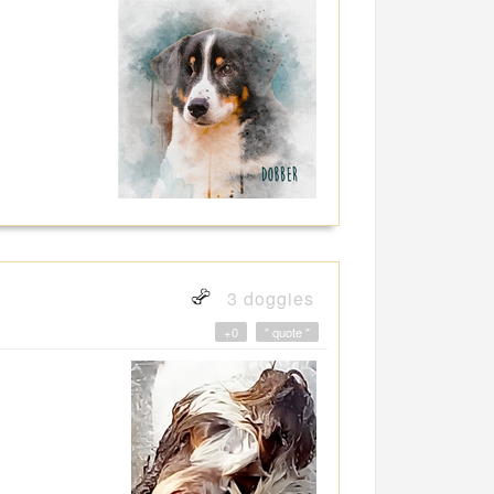
3 doggies
+0
" quote "