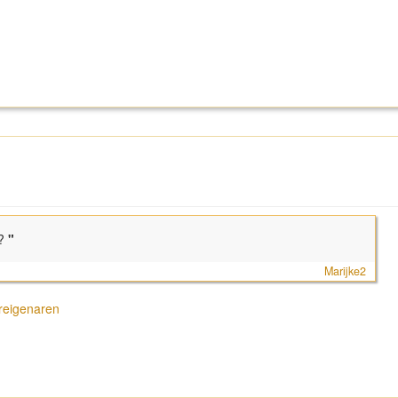
?
"
Marijke2
iereigenaren