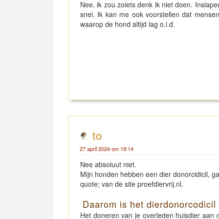
Nee, ik zou zoiets denk ik niet doen. Inslape
snel. Ik kan me ook voorstellen dat mensen
waarop de hond altijd lag o.i.d.
to
27 april 2024 om 19:14
Nee absoluut niet.
Mijn honden hebben een dier donorcidicil, g
quote; van de site proefdiervrij.nl.
Daarom is het dierdonorcodicil 
Het doneren van je overleden huisdier aan d