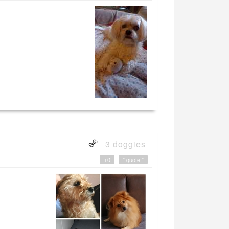
3 doggies
+0
" quote "