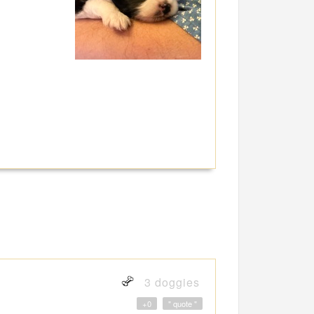
3 doggies
+0
" quote "