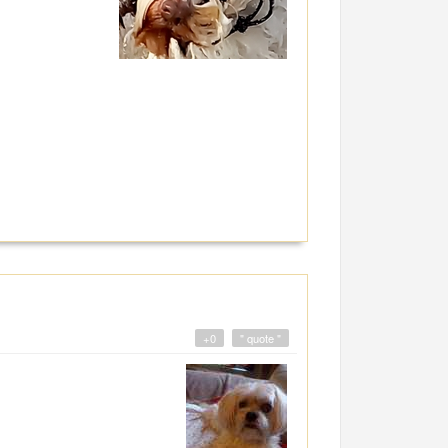
+0
" quote "