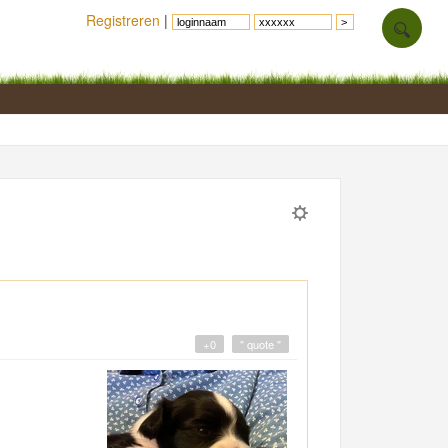
Registreren
|
+0
" quote "