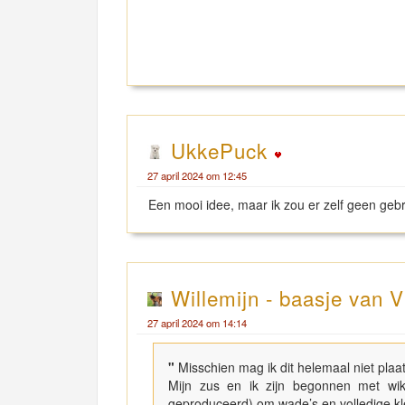
UkkePuck
27 april 2024 om 12:45
Een mooi idee, maar ik zou er zelf geen geb
Willemijn - baasje van V
27 april 2024 om 14:14
"
Misschien mag ik dit helemaal niet plaat
Mijn zus en ik zijn begonnen met wi
geproduceerd) om wade’s en volledige kle