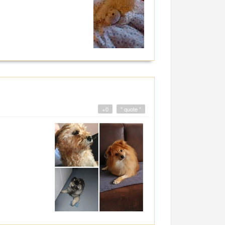
+0
" quote "