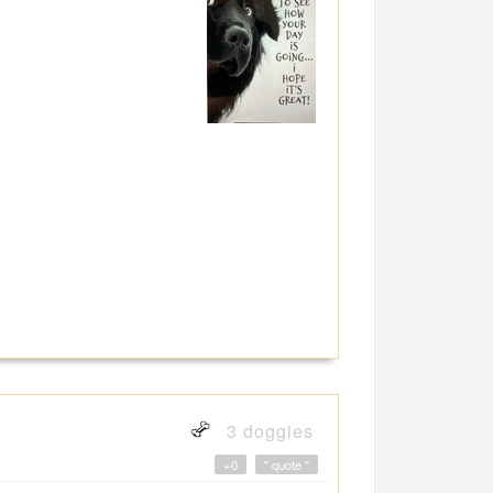
3 doggies
+0
" quote "