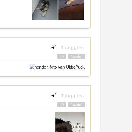
3 doggies
+0
" quote "
3 doggies
+0
" quote "