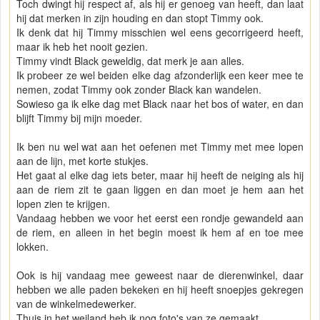
Toch dwingt hij respect af, als hij er genoeg van heeft, dan laat
hij dat merken in zijn houding en dan stopt Timmy ook.
Ik denk dat hij Timmy misschien wel eens gecorrigeerd heeft,
maar ik heb het nooit gezien.
Timmy vindt Black geweldig, dat merk je aan alles.
Ik probeer ze wel beiden elke dag afzonderlijk een keer mee te
nemen, zodat Timmy ook zonder Black kan wandelen.
Sowieso ga ik elke dag met Black naar het bos of water, en dan
blijft Timmy bij mijn moeder.
Ik ben nu wel wat aan het oefenen met Timmy met mee lopen
aan de lijn, met korte stukjes.
Het gaat al elke dag iets beter, maar hij heeft de neiging als hij
aan de riem zit te gaan liggen en dan moet je hem aan het
lopen zien te krijgen.
Vandaag hebben we voor het eerst een rondje gewandeld aan
de riem, en alleen in het begin moest ik hem af en toe mee
lokken.
Ook is hij vandaag mee geweest naar de dierenwinkel, daar
hebben we alle paden bekeken en hij heeft snoepjes gekregen
van de winkelmedewerker.
Thuis in het weiland heb ik nog foto's van ze gemaakt.