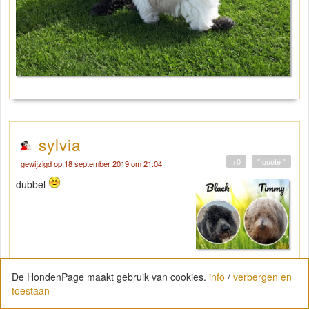
sylvia
+0
" quote "
gewijzigd op 18 september 2019 om 21:04
dubbel
De HondenPage maakt gebruik van cookies.
info
/
verbergen en
toestaan
3 doggies
Monique