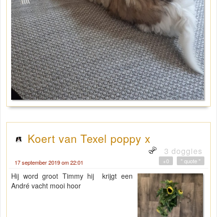
Koert van Texel poppy x
3 doggies
+0
" quote "
17 september 2019 om 22:01
Hij word groot Timmy hij krijgt een
André vacht mooi hoor