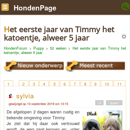
HondenPage
Het eerste jaar van Timmy het
katoentje, alweer 5 jaar
HondenForum
>
Puppy
>
52 weken
>
Het eerste jaar van Timmy het
katoentje, alweer 5 jaar
1
2
3
4
5
6
7
8
9
10
11
12
13
14
15
16
17
18
> 22
sylvia
+0
" quote "
gewijzigd op 13 september 2019 om 13:15
De afgelopen 2 dagen waren rustig en
bekende omgeving voor Timmy.
Je ziet dat hij daar ook vertrouwd
wordt, de weg gaat kennen en vrijer