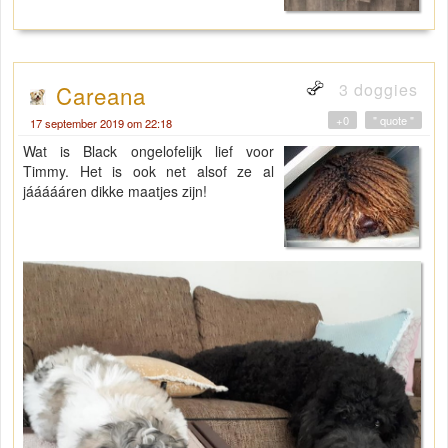
3 doggies
Careana
+0
" quote "
17 september 2019 om 22:18
Wat is Black ongelofelijk lief voor
Timmy. Het is ook net alsof ze al
jáááááren dikke maatjes zijn!