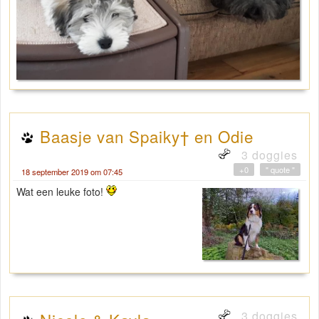
Baasje van Spaiky† en Odie
3 doggies
+0
" quote "
18 september 2019 om 07:45
Wat een leuke foto!
3 doggies