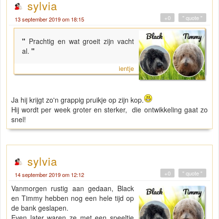
sylvia
+0
" quote "
13 september 2019 om 18:15
"
Prachtig en wat groeit zijn vacht
al.
"
ientje
Ja hij krijgt zo'n grappig pruikje op zijn kop.
Hij wordt per week groter en sterker, die ontwikkeling gaat zo
snel!
sylvia
+0
" quote "
14 september 2019 om 12:12
Vanmorgen rustig aan gedaan, Black
en Timmy hebben nog een hele tijd op
de bank geslapen.
Even later waren ze met een speeltje