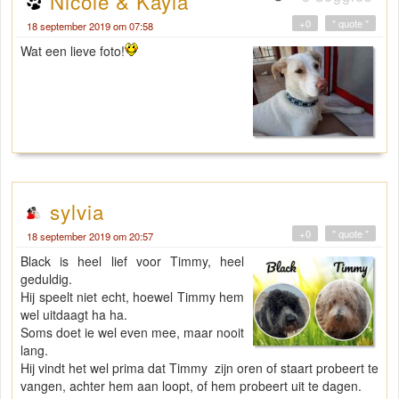
Nicole & Kayla
+0
" quote "
18 september 2019 om 07:58
Wat een lieve foto!
sylvia
+0
" quote "
18 september 2019 om 20:57
Black is heel lief voor Timmy, heel
geduldig.
Hij speelt niet echt, hoewel Timmy hem
wel uitdaagt ha ha.
Soms doet ie wel even mee, maar nooit
lang.
Hij vindt het wel prima dat Timmy zijn oren of staart probeert te
vangen, achter hem aan loopt, of hem probeert uit te dagen.