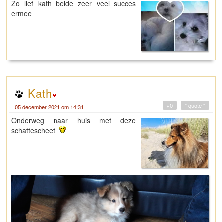
Zo lief kath beide zeer veel succes
ermee
Kath
+0
" quote "
05 december 2021 om 14:31
Onderweg naar huis met deze
schattescheet.