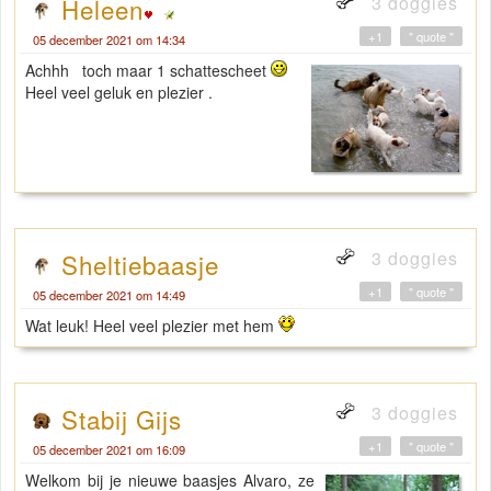
3 doggies
Heleen
+1
" quote "
05 december 2021 om 14:34
Achhh toch maar 1 schattescheet
Heel veel geluk en plezier .
3 doggies
Sheltiebaasje
+1
" quote "
05 december 2021 om 14:49
Wat leuk! Heel veel plezier met hem
3 doggies
Stabij Gijs
+1
" quote "
05 december 2021 om 16:09
Welkom bij je nieuwe baasjes Alvaro, ze