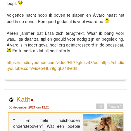
loopt.
Volgende nacht hoop ik boven te slapen en Alvaro naast het
bed in de donut. Een goed gedacht is veel waard hè.
Alleen jammer dat Litsa zich terugtrekt. Waar ik bang voor
was... tja daar zal tijd en geduld voor nodig zijn en begeleiding.
Alvaro is in ieder geval heel erg geïnteresseerd in de poessicat.
En ik merk al dat hij heel slim is.
https://studio.youtube.com/video/HL79gIqLz48/edithttps://studio
.youtube.com/video/HL79gIqLz48/edit
Kath
+0
" quote "
06 december 2021 om 12:20
"
En hele huishouden
ondersteboven? Wat een poepie