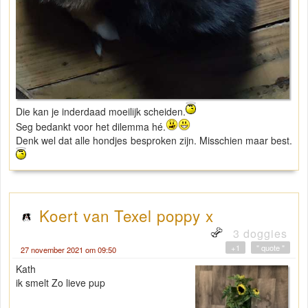
Die kan je inderdaad moeilijk scheiden.
Seg bedankt voor het dilemma hé.
Denk wel dat alle hondjes besproken zijn. Misschien maar best.
Koert van Texel poppy x
3 doggies
+1
" quote "
27 november 2021 om 09:50
Kath
ik smelt Zo lieve pup