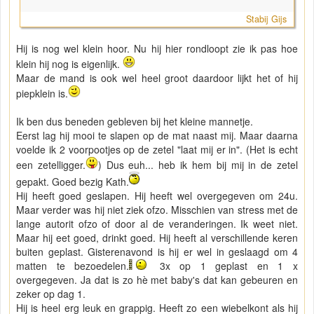
Stabij Gijs
Hij is nog wel klein hoor. Nu hij hier rondloopt zie ik pas hoe
klein hij nog is eigenlijk.
Maar de mand is ook wel heel groot daardoor lijkt het of hij
piepklein is.
Ik ben dus beneden gebleven bij het kleine mannetje.
Eerst lag hij mooi te slapen op de mat naast mij. Maar daarna
voelde ik 2 voorpootjes op de zetel "laat mij er in". (Het is echt
een zetelligger.
) Dus euh... heb ik hem bij mij in de zetel
gepakt. Goed bezig Kath.
Hij heeft goed geslapen. Hij heeft wel overgegeven om 24u.
Maar verder was hij niet ziek ofzo. Misschien van stress met de
lange autorit ofzo of door al de veranderingen. Ik weet niet.
Maar hij eet goed, drinkt goed. Hij heeft al verschillende keren
buiten geplast. Gisterenavond is hij er wel in geslaagd om 4
matten te bezoedelen.
3x op 1 geplast en 1 x
overgegeven. Ja dat is zo hè met baby's dat kan gebeuren en
zeker op dag 1.
Hij is heel erg leuk en grappig. Heeft zo een wiebelkont als hij