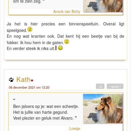
om te zien zeg.
"
Anouk van Botty
Ja het is hier precies een binnenspeeltuin. Overal ligt
speelgoed.
En nog wat kranten ook. Dat kent hij een beetje van bij de
fokker. Ik hou hem in de gaten.
En verder steek ik niks uit.
Kath
+0
" quote "
06 december 2021 om 12:20
"
Ben jaloers op je: wat een scheetje.
Het is jullie van harte gegund.
Veel plezier en geluk met Alvaro.
"
Loesje