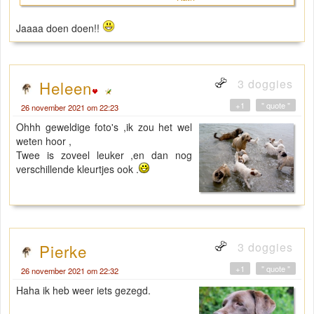
Jaaaa doen doen!!
3 doggies
Heleen
+1
" quote "
26 november 2021 om 22:23
Ohhh geweldige foto's ,ik zou het wel
weten hoor ,
Twee is zoveel leuker ,en dan nog
verschillende kleurtjes ook .
3 doggies
Pierke
+1
" quote "
26 november 2021 om 22:32
Haha ik heb weer iets gezegd.