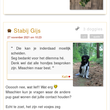
3 doggies
Stabij Gijs
+1
" quote "
27 november 2021 om 10:23
"
Die kan je inderdaad moeilijk
scheiden.
Seg bedankt voor het dilemma hé.
Denk wel dat alle hondjes besproken
zijn. Misschien maar best.
"
Kath
Oooooh nee, wat lief!! Wat erg
Misschien kun je vragen waar de andere
pup gaat wonen dat jullie contact houden?
Echt te zoet, het zijn net vosjes zeg