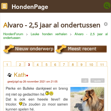
HondenPage
Alvaro - 2,5 jaar al ondertussen
HondenForum
>
Leuke honden verhalen
>
Alvaro - 2,5 jaar al
ondertussen
1
2
3
4
5
6
7
8
9
10
11
12
13
14
15
Kath
+0
" quote "
gewijzigd op 26 november 2021 om 21:05
Pierke en Bulleke dankjewel en breng
mij niet op gedachten hé.
Dat is ook een heeele lieve!! die
tricolor.
Ze zouden zo mooi samen
kunnen spelen hé.