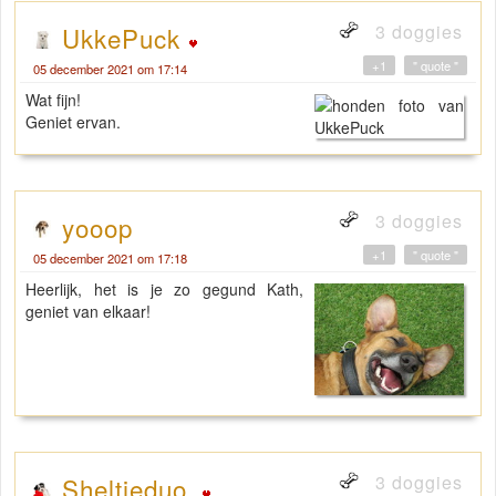
3 doggies
UkkePuck
+1
" quote "
05 december 2021 om 17:14
Wat fijn!
Geniet ervan.
3 doggies
yooop
+1
" quote "
05 december 2021 om 17:18
Heerlijk, het is je zo gegund Kath,
geniet van elkaar!
3 doggies
Sheltieduo_