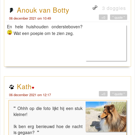
3 doggies
Anouk van Botty
+0
" quote "
06 december 2021 om 10:49
En hele huishouden ondersteboven?
Wat een poepie om te zien zeg.
Kath
+0
" quote "
06 december 2021 om 12:17
"
Ohhh op die foto lijkt hij een stuk
kleiner!
Ik ben erg benieuwd hoe de nacht
is gegaan?
"