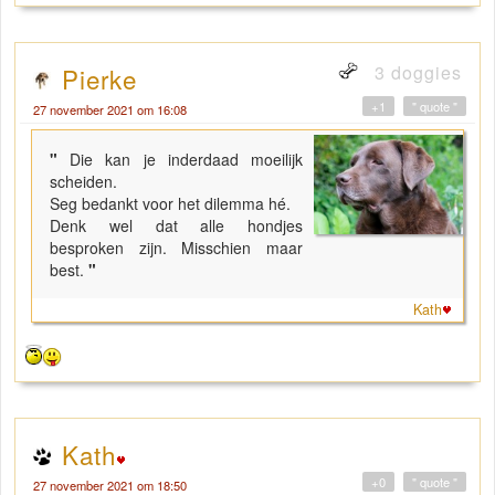
3 doggies
Pierke
+1
" quote "
27 november 2021 om 16:08
"
Die kan je inderdaad moeilijk
scheiden.
Seg bedankt voor het dilemma hé.
Denk wel dat alle hondjes
besproken zijn. Misschien maar
best.
"
Kath
Kath
+0
" quote "
27 november 2021 om 18:50