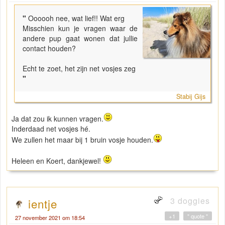
"
Oooooh nee, wat lief!! Wat erg
Misschien kun je vragen waar de
andere pup gaat wonen dat jullie
contact houden?
Echt te zoet, het zijn net vosjes zeg
"
Stabij Gijs
Ja dat zou ik kunnen vragen.
Inderdaad net vosjes hé.
We zullen het maar bij 1 bruin vosje houden.
Heleen en Koert, dankjewel!
3 doggies
ientje
+1
" quote "
27 november 2021 om 18:54