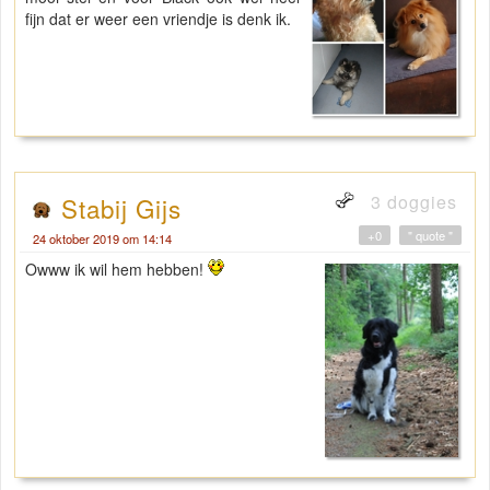
fijn dat er weer een vriendje is denk ik.
3 doggies
Stabij Gijs
+0
" quote "
24 oktober 2019 om 14:14
Owww ik wil hem hebben!