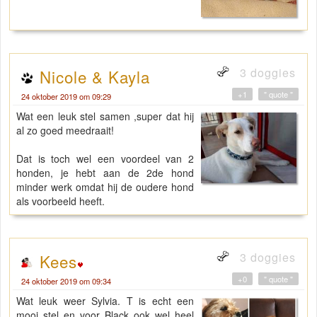
3 doggies
Nicole & Kayla
+1
" quote "
24 oktober 2019 om 09:29
Wat een leuk stel samen ,super dat hij
al zo goed meedraait!
Dat is toch wel een voordeel van 2
honden, je hebt aan de 2de hond
minder werk omdat hij de oudere hond
als voorbeeld heeft.
3 doggies
Kees
+0
" quote "
24 oktober 2019 om 09:34
Wat leuk weer Sylvia. T is echt een
mooi stel en voor Black ook wel heel