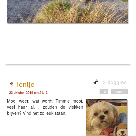
3 doggies
ientje
+0
" quote "
23 oktober 2019 om 21:13
Mooi weer, wat wordt Timmie mooi,
veel haar al, , zouden de vlekken
blijven? Vind het zo leuk staan.