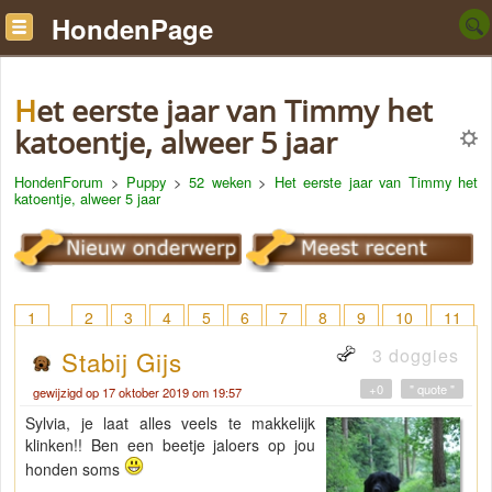
HondenPage
Het eerste jaar van Timmy het
katoentje, alweer 5 jaar
HondenForum
>
Puppy
>
52 weken
>
Het eerste jaar van Timmy het
katoentje, alweer 5 jaar
1
2
3
4
5
6
7
8
9
10
11
12
13
14
15
16
17
18
> 22
3 doggies
Stabij Gijs
+0
" quote "
gewijzigd op 17 oktober 2019 om 19:57
Sylvia, je laat alles veels te makkelijk
klinken!! Ben een beetje jaloers op jou
honden soms