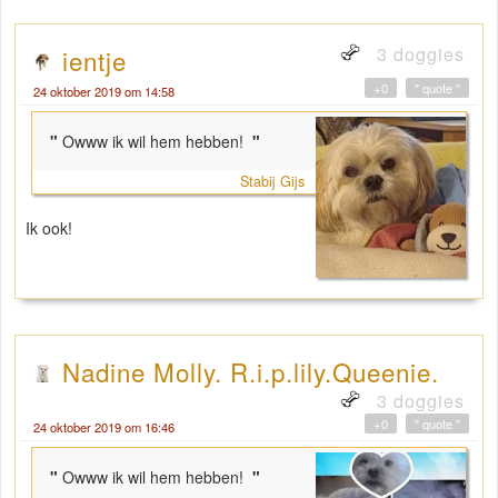
3 doggies
ientje
+0
" quote "
24 oktober 2019 om 14:58
"
Owww ik wil hem hebben!
"
Stabij Gijs
Ik ook!
Nadine Molly. R.i.p.lily.Queenie.
3 doggies
+0
" quote "
24 oktober 2019 om 16:46
"
Owww ik wil hem hebben!
"