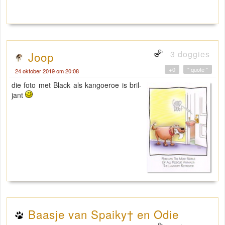
3 doggies
Joop
+0
" quote "
24 oktober 2019 om 20:08
die foto met Black als kangoeroe is bril-
jant
Baasje van Spaiky† en Odie