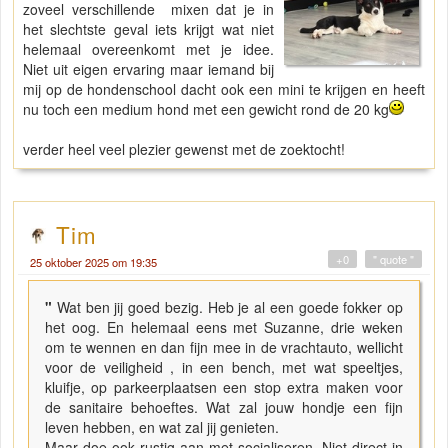
zoveel verschillende mixen dat je in
het slechtste geval iets krijgt wat niet
helemaal overeenkomt met je idee.
Niet uit eigen ervaring maar iemand bij
mij op de hondenschool dacht ook een mini te krijgen en heeft
nu toch een medium hond met een gewicht rond de 20 kg
verder heel veel plezier gewenst met de zoektocht!
Tim
+0
" quote "
25 oktober 2025 om 19:35
"
Wat ben jij goed bezig. Heb je al een goede fokker op
het oog. En helemaal eens met Suzanne, drie weken
om te wennen en dan fijn mee in de vrachtauto, wellicht
voor de veiligheid , in een bench, met wat speeltjes,
kluifje, op parkeerplaatsen een stop extra maken voor
de sanitaire behoeftes. Wat zal jouw hondje een fijn
leven hebben, en wat zal jij genieten.
Maar doe ook rustig aan met socialiseren. Niet direct in