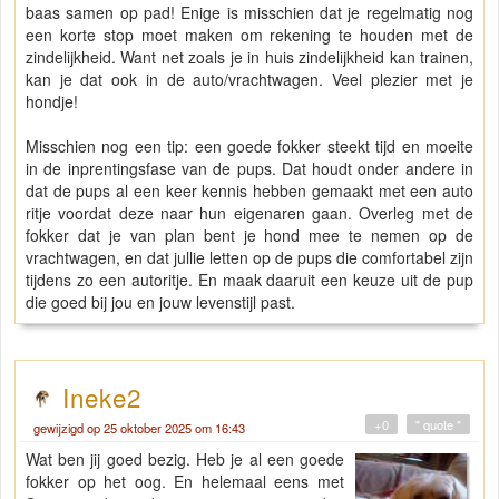
baas samen op pad! Enige is misschien dat je regelmatig nog
een korte stop moet maken om rekening te houden met de
zindelijkheid. Want net zoals je in huis zindelijkheid kan trainen,
kan je dat ook in de auto/vrachtwagen. Veel plezier met je
hondje!
Misschien nog een tip: een goede fokker steekt tijd en moeite
in de inprentingsfase van de pups. Dat houdt onder andere in
dat de pups al een keer kennis hebben gemaakt met een auto
ritje voordat deze naar hun eigenaren gaan. Overleg met de
fokker dat je van plan bent je hond mee te nemen op de
vrachtwagen, en dat jullie letten op de pups die comfortabel zijn
tijdens zo een autoritje. En maak daaruit een keuze uit de pup
die goed bij jou en jouw levenstijl past.
Ineke2
+0
" quote "
gewijzigd op 25 oktober 2025 om 16:43
Wat ben jij goed bezig. Heb je al een goede
fokker op het oog. En helemaal eens met