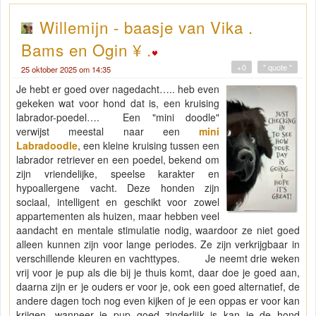
Willemijn - baasje van Vika .
Bams en Ogin ¥ .
+0
" quote "
25 oktober 2025 om 14:35
Je hebt er goed over nagedacht….. heb even
gekeken wat voor hond dat is, een kruising
labrador-poedel…. Een "mini doodle"
verwijst meestal naar een
mini
Labradoodle
, een kleine kruising tussen een
labrador retriever en een poedel, bekend om
zijn vriendelijke, speelse karakter en
hypoallergene vacht. Deze honden zijn
sociaal, intelligent en geschikt voor zowel
appartementen als huizen, maar hebben veel
aandacht en mentale stimulatie nodig, waardoor ze niet goed
alleen kunnen zijn voor lange periodes. Ze zijn verkrijgbaar in
verschillende kleuren en vachttypes.
Je neemt drie weken
vrij voor je pup als die bij je thuis komt, daar doe je goed aan,
daarna zijn er je ouders er voor je, ook een goed alternatief, de
andere dagen toch nog even kijken of je een oppas er voor kan
krijgen, wanneer je pup goed zinderlijk is kan je de hond