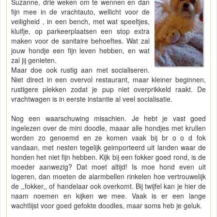
Suzanne, drie weken om te wennen en dan
fijn mee in de vrachtauto, wellicht voor de
veiligheid , in een bench, met wat speeltjes,
kluifje, op parkeerplaatsen een stop extra
maken voor de sanitaire behoeftes. Wat zal
jouw hondje een fijn leven hebben, en wat
zal jij genieten.
Maar doe ook rustig aan met socialiseren.
Niet direct in een overvol restaurant, maar kleiner beginnen,
rustigere plekken zodat je pup niet overprikkeld raakt. De
vrachtwagen is in eerste instantie al veel socialisatie.
Nog een waarschuwing misschien. Je hebt je vast goed
ingelezen over de mini doodle, maaar alle hondjes met krullen
worden zo genoemd en ze komen vaak bij br o o d fok
vandaan, met nesten tegelijk geimporteerd uit landen waar de
honden het niet fijn hebben. Kijk bij een fokker goed rond, is de
moeder aanwezig? Dat moet altijd! Is moe hond even uit
logeren, dan moeten de alarmbellen rinkelen hoe vertrouwelijk
de ,,fokker,, of handelaar ook overkomt. Bij twijfel kan je hier de
naam noemen en kijken we mee. Vaak is er een lange
wachtlijst voor goed gefokte doodles, maar soms heb je geluk.