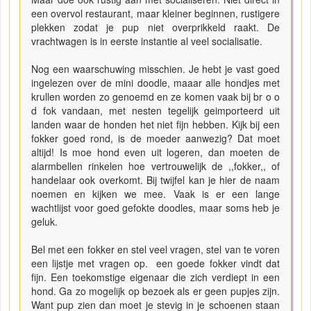
een overvol restaurant, maar kleiner beginnen, rustigere
plekken zodat je pup niet overprikkeld raakt. De
vrachtwagen is in eerste instantie al veel socialisatie.
Nog een waarschuwing misschien. Je hebt je vast goed
ingelezen over de mini doodle, maaar alle hondjes met
krullen worden zo genoemd en ze komen vaak bij br o o
d fok vandaan, met nesten tegelijk geimporteerd uit
landen waar de honden het niet fijn hebben. Kijk bij een
fokker goed rond, is de moeder aanwezig? Dat moet
altijd! Is moe hond even uit logeren, dan moeten de
alarmbellen rinkelen hoe vertrouwelijk de ,,fokker,, of
handelaar ook overkomt. Bij twijfel kan je hier de naam
noemen en kijken we mee. Vaak is er een lange
wachtlijst voor goed gefokte doodles, maar soms heb je
geluk.
Bel met een fokker en stel veel vragen, stel van te voren
een lijstje met vragen op. een goede fokker vindt dat
fijn. Een toekomstige eigenaar die zich verdiept in een
hond. Ga zo mogelijk op bezoek als er geen pupjes zijn.
Want pup zien dan moet je stevig in je schoenen staan