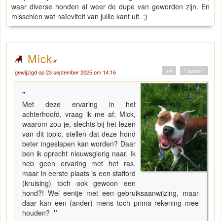
waar diverse honden al weer de dupe van geworden zijn. En
misschien wat naïeviteit van jullie kant uit. ;)
Mick
+4
" quote "
gewijzigd op 23 september 2025 om 14:16
"
Met deze ervaring in het
achterhoofd, vraag ik me af: Mick,
waarom zou je, slechts bij het lezen
van dit topic, stellen dat deze hond
beter ingeslapen kan worden? Daar
ben ik oprecht nieuwsgierig naar. Ik
heb geen ervaring met het ras,
maar in eerste plaats is een stafford
(kruising) toch ook gewoon een
hond?! Wel eentje met een gebruiksaanwijzing, maar
daar kan een (ander) mens toch prima rekening mee
houden?
"