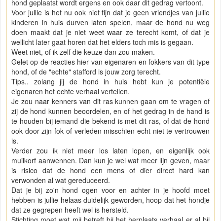
hond geplaatst wordt ergens en ook daar dit gedrag vertoont.
Voor jullie is het nu ook niet fijn dat je geen vriendjes van jullie
kinderen in huis durven laten spelen, maar de hond nu weg
doen maakt dat je niet weet waar ze terecht komt, of dat je
wellicht later gaat horen dat het elders toch mis is gegaan.
Weet niet, of ik zelf die keuze dan zou maken.
Gelet op de reacties hier van eigenaren en fokkers van dit type
hond, of de "echte" stafford is jouw zorg terecht.
Tips.. zolang jij de hond in huis hebt kun je potentiële
eigenaren het echte verhaal vertellen.
Je zou naar kenners van dit ras kunnen gaan om te vragen of
zij de hond kunnen beoordelen, en of het gedrag in de hand is
te houden bij iemand die bekend is met dit ras, of dat de hond
ook door zijn fok of verleden misschien echt niet te vertrouwen
is.
Verder zou ik niet meer los laten lopen, en eigenlijk ook
muilkorf aanwennen. Dan kun je wel wat meer lijn geven, maar
is risico dat de hond een mens of dier direct hard kan
verwonden al wat gereduceerd.
Dat je bij zo'n hond ogen voor en achter in je hoofd moet
hebben is jullie helaas duidelijk geworden, hoop dat het hondje
dat ze gegrepen heeft wel is hersteld.
Stichting moet wat mij betreft bij het herplaats verhaal er al bij