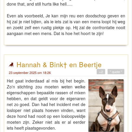
done that, and still hurts like hell.....
Even als voorbeeld, Je kan mijn reu een doodschop geven en
hij zal je niet bijten, als ie iets zat is van een mens loopt hij weg
en zoekt zelf een rustig plekje op. Hij zal de confrontatie nooit
aangaan met een mens. Dat is hoe het hoort te zijn!
Hannah & Bink† en Beertje
+2
" quote "
23 september 2025 om 18:26
Het gaat inderdaad al mis bij het begin.
Zo'n stichting zou moeten weten welke
eigenschappen bepaalde rassen of mixen
hebben, en dat geldt voor de eigenaren
net zo goed. Dan had het incident met de
losloper niet plaats hoeven vinden, want
deze hond had nooit op een losloopveldje
moeten zijn. Zeker niet als er al eerder
iets heeft plaatsgevonden.