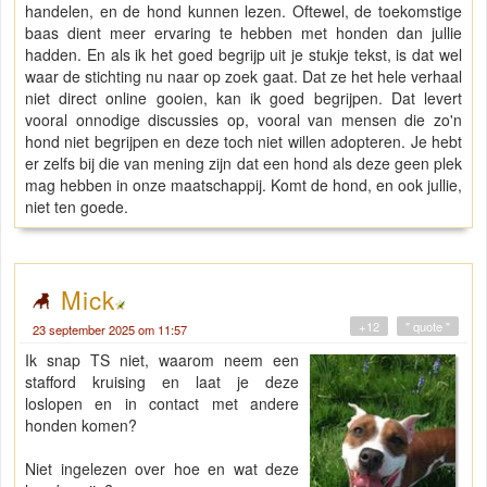
handelen, en de hond kunnen lezen. Oftewel, de toekomstige
baas dient meer ervaring te hebben met honden dan jullie
hadden. En als ik het goed begrijp uit je stukje tekst, is dat wel
waar de stichting nu naar op zoek gaat. Dat ze het hele verhaal
niet direct online gooien, kan ik goed begrijpen. Dat levert
vooral onnodige discussies op, vooral van mensen die zo'n
hond niet begrijpen en deze toch niet willen adopteren. Je hebt
er zelfs bij die van mening zijn dat een hond als deze geen plek
mag hebben in onze maatschappij. Komt de hond, en ook jullie,
niet ten goede.
Mick
+12
" quote "
23 september 2025 om 11:57
Ik snap TS niet, waarom neem een
stafford kruising en laat je deze
loslopen en in contact met andere
honden komen?
Niet ingelezen over hoe en wat deze