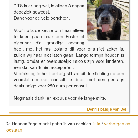
"
TS is er nog wel, is alleen 3 dagen
doodziek geweest.
Dank voor de vele berichten.
Voor nu is de keuze om haar alleen
te laten gaan naar een Foster of
eigenaar die grondige ervaring
heeft met het ras, zolang dit voor ons niet zeker is,
zullen wij haar niet laten gaan. Lange termijn houden is
lastig, omdat er overduidelijk risico's zijn voor kinderen,
een dat kan ik niet accepteren.
Vooralsnog is het heel erg stil vanuit de stichting op een
voorstel om een consult te doen met een gedrags
deskundige voor 250 euro per consult...
Nogmaals dank, en excuus voor de lange stilte.
"
Dennis baasje van Bel
Nu is 250 euro voor een consult ook wel erg aan de prijs..
De HondenPage maakt gebruik van cookies.
info
/
verbergen en
volgens mij is dat normaliter een stuk goedkoper. De stichting
toestaan
kan ook zelf een aangesloten gedragsdeskundige hebben.