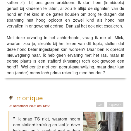
katten zijn bij ons geen probleem. Ik durf hem (inmiddels)
gerust bij kinderen te laten, al zou ik altijd de signalen van de
hond en het kind in de gaten houden om zorg te dragen dat
spanning niet hoog oploopt en zowel kind als hond niet
vervallen in ongewenst gedrag. Dan zal het ook niet escaleren.
Met deze ervaring in het achterhoofd, vraag ik me af: Mick,
waarom zou je, slechts bij het lezen van dit topic, stellen dat
deze hond beter ingeslapen kan worden? Daar ben ik oprecht
nieuwsgierig naar. Ik heb geen ervaring met het ras, maar in
eerste plaats is een stafford (kruising) toch ook gewoon een
hond?! Wel eentje met een gebruiksaanwijzing, maar daar kan
een (ander) mens toch prima rekening mee houden?
monique
+2
" quote "
23 september 2025 om 13:55
"
Ik snap TS niet, waarom neem
een stafford kruising en laat je deze
loslopen en in contact met andere