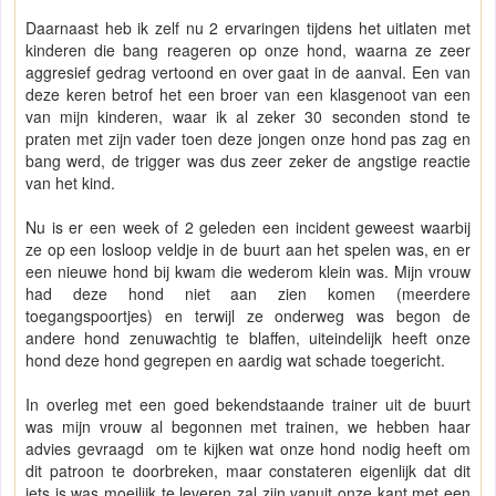
Daarnaast heb ik zelf nu 2 ervaringen tijdens het uitlaten met
kinderen die bang reageren op onze hond, waarna ze zeer
aggresief gedrag vertoond en over gaat in de aanval. Een van
deze keren betrof het een broer van een klasgenoot van een
van mijn kinderen, waar ik al zeker 30 seconden stond te
praten met zijn vader toen deze jongen onze hond pas zag en
bang werd, de trigger was dus zeer zeker de angstige reactie
van het kind.
Nu is er een week of 2 geleden een incident geweest waarbij
ze op een losloop veldje in de buurt aan het spelen was, en er
een nieuwe hond bij kwam die wederom klein was. Mijn vrouw
had deze hond niet aan zien komen (meerdere
toegangspoortjes) en terwijl ze onderweg was begon de
andere hond zenuwachtig te blaffen, uiteindelijk heeft onze
hond deze hond gegrepen en aardig wat schade toegericht.
In overleg met een goed bekendstaande trainer uit de buurt
was mijn vrouw al begonnen met trainen, we hebben haar
advies gevraagd om te kijken wat onze hond nodig heeft om
dit patroon te doorbreken, maar constateren eigenlijk dat dit
iets is was moeilijk te leveren zal zijn vanuit onze kant met een