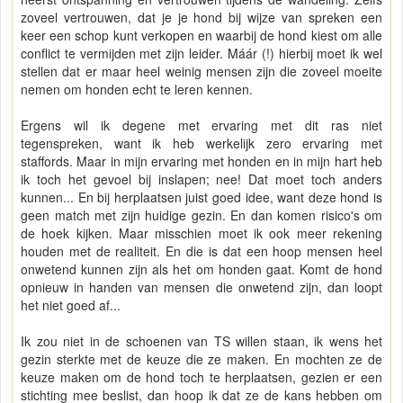
zoveel vertrouwen, dat je je hond bij wijze van spreken een
keer een schop kunt verkopen en waarbij de hond kiest om alle
conflict te vermijden met zijn leider. Máár (!) hierbij moet ik wel
stellen dat er maar heel weinig mensen zijn die zoveel moeite
nemen om honden echt te leren kennen.
Ergens wil ik degene met ervaring met dit ras niet
tegenspreken, want ik heb werkelijk zero ervaring met
staffords. Maar in mijn ervaring met honden en in mijn hart heb
ik toch het gevoel bij inslapen; nee! Dat moet toch anders
kunnen... En bij herplaatsen juist goed idee, want deze hond is
geen match met zijn huidige gezin. En dan komen risico's om
de hoek kijken. Maar misschien moet ik ook meer rekening
houden met de realiteit. En die is dat een hoop mensen heel
onwetend kunnen zijn als het om honden gaat. Komt de hond
opnieuw in handen van mensen die onwetend zijn, dan loopt
het niet goed af...
Ik zou niet in de schoenen van TS willen staan, ik wens het
gezin sterkte met de keuze die ze maken. En mochten ze de
keuze maken om de hond toch te herplaatsen, gezien er een
stichting mee beslist, dan hoop ik dat ze de kans hebben om