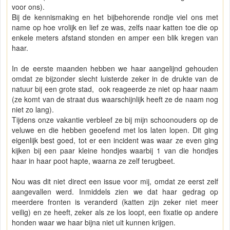
voor ons).
Bij de kennismaking en het bijbehorende rondje viel ons met
name op hoe vrolijk en lief ze was, zelfs naar katten toe die op
enkele meters afstand stonden en amper een blik kregen van
haar.
In de eerste maanden hebben we haar aangelijnd gehouden
omdat ze bijzonder slecht luisterde zeker in de drukte van de
natuur bij een grote stad, ook reageerde ze niet op haar naam
(ze komt van de straat dus waarschijnlijk heeft ze de naam nog
niet zo lang).
Tijdens onze vakantie verbleef ze bij mijn schoonouders op de
veluwe en die hebben geoefend met los laten lopen. Dit ging
eigenlijk best goed, tot er een incident was waar ze even ging
kijken bij een paar kleine hondjes waarbij 1 van die hondjes
haar in haar poot hapte, waarna ze zelf terugbeet.
Nou was dit niet direct een issue voor mij, omdat ze eerst zelf
aangevallen werd. Inmiddels zien we dat haar gedrag op
meerdere fronten is veranderd (katten zijn zeker niet meer
veilig) en ze heeft, zeker als ze los loopt, een fixatie op andere
honden waar we haar bijna niet uit kunnen krijgen.