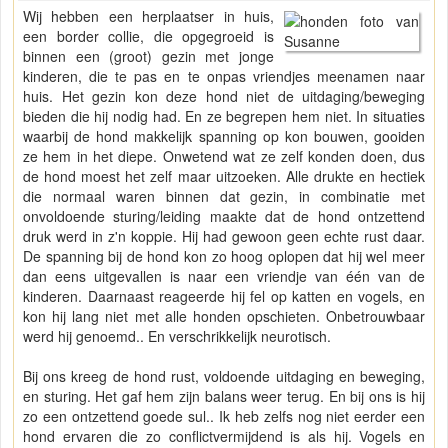
Wij hebben een herplaatser in huis,
een border collie, die opgegroeid is
binnen een (groot) gezin met jonge
kinderen, die te pas en te onpas vriendjes meenamen naar
huis. Het gezin kon deze hond niet de uitdaging/beweging
bieden die hij nodig had. En ze begrepen hem niet. In situaties
waarbij de hond makkelijk spanning op kon bouwen, gooiden
ze hem in het diepe. Onwetend wat ze zelf konden doen, dus
de hond moest het zelf maar uitzoeken. Alle drukte en hectiek
die normaal waren binnen dat gezin, in combinatie met
onvoldoende sturing/leiding maakte dat de hond ontzettend
druk werd in z'n koppie. Hij had gewoon geen echte rust daar.
De spanning bij de hond kon zo hoog oplopen dat hij wel meer
dan eens uitgevallen is naar een vriendje van één van de
kinderen. Daarnaast reageerde hij fel op katten en vogels, en
kon hij lang niet met alle honden opschieten. Onbetrouwbaar
werd hij genoemd.. En verschrikkelijk neurotisch.
Bij ons kreeg de hond rust, voldoende uitdaging en beweging,
en sturing. Het gaf hem zijn balans weer terug. En bij ons is hij
zo een ontzettend goede sul.. Ik heb zelfs nog niet eerder een
hond ervaren die zo conflictvermijdend is als hij. Vogels en