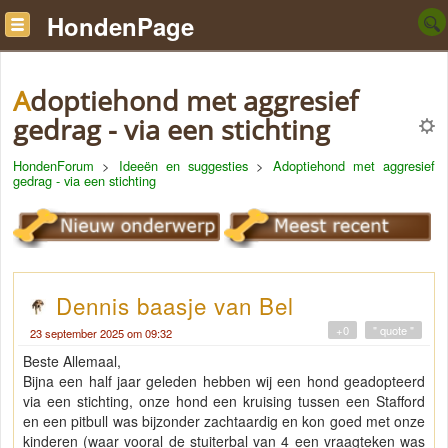
HondenPage
Adoptiehond met aggresief
gedrag - via een stichting
HondenForum
>
Ideeën en suggesties
>
Adoptiehond met aggresief
gedrag - via een stichting
Dennis baasje van Bel
+0
" quote "
23 september 2025 om 09:32
Beste Allemaal,
Bijna een half jaar geleden hebben wij een hond geadopteerd
via een stichting, onze hond een kruising tussen een Stafford
en een pitbull was bijzonder zachtaardig en kon goed met onze
kinderen (waar vooral de stuiterbal van 4 een vraagteken was