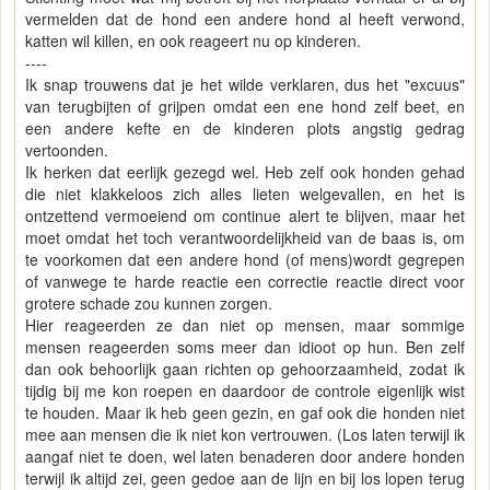
vermelden dat de hond een andere hond al heeft verwond,
katten wil killen, en ook reageert nu op kinderen.
----
Ik snap trouwens dat je het wilde verklaren, dus het "excuus"
van terugbijten of grijpen omdat een ene hond zelf beet, en
een andere kefte en de kinderen plots angstig gedrag
vertoonden.
Ik herken dat eerlijk gezegd wel. Heb zelf ook honden gehad
die niet klakkeloos zich alles lieten welgevallen, en het is
ontzettend vermoeiend om continue alert te blijven, maar het
moet omdat het toch verantwoordelijkheid van de baas is, om
te voorkomen dat een andere hond (of mens)wordt gegrepen
of vanwege te harde reactie een correctie reactie direct voor
grotere schade zou kunnen zorgen.
Hier reageerden ze dan niet op mensen, maar sommige
mensen reageerden soms meer dan idioot op hun. Ben zelf
dan ook behoorlijk gaan richten op gehoorzaamheid, zodat ik
tijdig bij me kon roepen en daardoor de controle eigenlijk wist
te houden. Maar ik heb geen gezin, en gaf ook die honden niet
mee aan mensen die ik niet kon vertrouwen. (Los laten terwijl ik
aangaf niet te doen, wel laten benaderen door andere honden
terwijl ik altijd zei, geen gedoe aan de lijn en bij los lopen terug