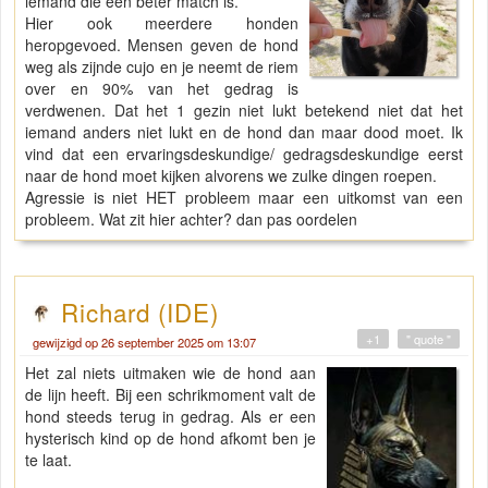
iemand die een beter match is.
Hier ook meerdere honden
heropgevoed. Mensen geven de hond
weg als zijnde cujo en je neemt de riem
over en 90% van het gedrag is
verdwenen. Dat het 1 gezin niet lukt betekend niet dat het
iemand anders niet lukt en de hond dan maar dood moet. Ik
vind dat een ervaringsdeskundige/ gedragsdeskundige eerst
naar de hond moet kijken alvorens we zulke dingen roepen.
Agressie is niet HET probleem maar een uitkomst van een
probleem. Wat zit hier achter? dan pas oordelen
Richard (IDE)
+1
" quote "
gewijzigd op 26 september 2025 om 13:07
Het zal niets uitmaken wie de hond aan
de lijn heeft. Bij een schrikmoment valt de
hond steeds terug in gedrag. Als er een
hysterisch kind op de hond afkomt ben je
te laat.