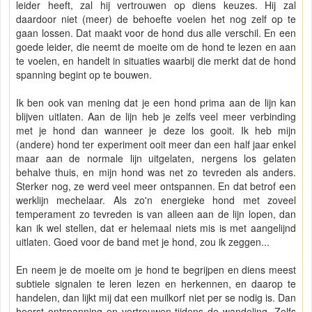
leider heeft, zal hij vertrouwen op diens keuzes. Hij zal
daardoor niet (meer) de behoefte voelen het nog zelf op te
gaan lossen. Dat maakt voor de hond dus alle verschil. En een
goede leider, die neemt de moeite om de hond te lezen en aan
te voelen, en handelt in situaties waarbij die merkt dat de hond
spanning begint op te bouwen.
Ik ben ook van mening dat je een hond prima aan de lijn kan
blijven uitlaten. Aan de lijn heb je zelfs veel meer verbinding
met je hond dan wanneer je deze los gooit. Ik heb mijn
(andere) hond ter experiment ooit meer dan een half jaar enkel
maar aan de normale lijn uitgelaten, nergens los gelaten
behalve thuis, en mijn hond was net zo tevreden als anders.
Sterker nog, ze werd veel meer ontspannen. En dat betrof een
werklijn mechelaar. Als zo'n energieke hond met zoveel
temperament zo tevreden is van alleen aan de lijn lopen, dan
kan ik wel stellen, dat er helemaal niets mis is met aangelijnd
uitlaten. Goed voor de band met je hond, zou ik zeggen...
En neem je de moeite om je hond te begrijpen en diens meest
subtiele signalen te leren lezen en herkennen, en daarop te
handelen, dan lijkt mij dat een muilkorf niet per se nodig is. Dan
heerst ontspanning en vertrouwen tijdens de wandeling. Zelfs