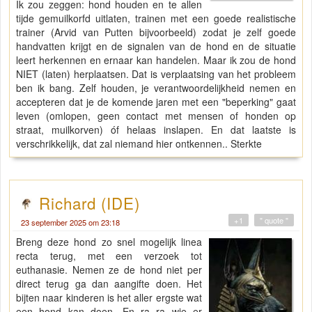
Ik zou zeggen: hond houden en te allen
tijde gemuilkorfd uitlaten, trainen met een goede realistische
trainer (Arvid van Putten bijvoorbeeld) zodat je zelf goede
handvatten krijgt en de signalen van de hond en de situatie
leert herkennen en ernaar kan handelen. Maar ik zou de hond
NIET (laten) herplaatsen. Dat is verplaatsing van het probleem
ben ik bang. Zelf houden, je verantwoordelijkheid nemen en
accepteren dat je de komende jaren met een "beperking" gaat
leven (omlopen, geen contact met mensen of honden op
straat, muilkorven) óf helaas inslapen. En dat laatste is
verschrikkelijk, dat zal niemand hier ontkennen.. Sterkte
Richard (IDE)
+1
" quote "
23 september 2025 om 23:18
Breng deze hond zo snel mogelijk linea
recta terug, met een verzoek tot
euthanasie. Nemen ze de hond niet per
direct terug ga dan aangifte doen. Het
bijten naar kinderen is het aller ergste wat
een hond kan doen. En ra ra wie er