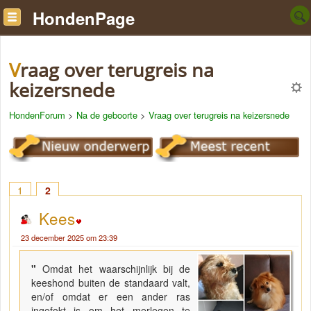
HondenPage
Vraag over terugreis na
keizersnede
HondenForum
>
Na de geboorte
>
Vraag over terugreis na keizersnede
1
2
Kees
23 december 2025 om 23:39
"
Omdat het waarschijnlijk bij de
keeshond buiten de standaard valt,
en/of omdat er een ander ras
ingefokt is om het merlegen te