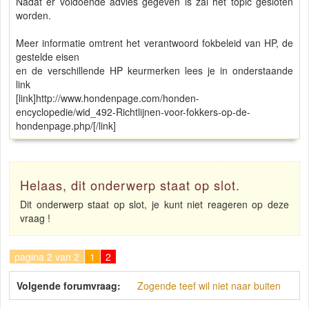
Nadat er voldoende advies gegeven is zal het topic gesloten
worden.
Meer informatie omtrent het verantwoord fokbeleid van HP, de
gestelde eisen
en de verschillende HP keurmerken lees je in onderstaande
link
[link]http://www.hondenpage.com/honden-
encyclopedie/wid_492-Richtlijnen-voor-fokkers-op-de-
hondenpage.php/[/link]
Helaas, dit onderwerp staat op slot.
Dit onderwerp staat op slot, je kunt niet reageren op deze
vraag !
pagina 2 van 2
1
2
Volgende forumvraag:
Zogende teef wil niet naar buiten