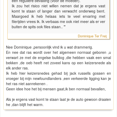
een reguliere bevalling (voor de moeder).
Ik zou het risico niet willen nemen dat je ergens vast
komt te staan of langer dan verwacht onderweg bent.
Maargoed ik heb helaas iets te veel ervaring met
filerijden vrees ik. Ik verbaas me ook niet meer als er ver
buiten de spits ook files staan..
"
Dominique Ter Freij
Nee Dominique ,persoonlijk vind ik u wat drammerig.
En nee dat ras wordt over het algemeen normaal geboren ,u
verwart ze met de engelse bulldog ,die hebben vaak een smal
bekken ,de oeb heeft net zoveel kans op een keizersnede als
elk ander ras.
Ik heb hier keizersnedes gehad bij jack russells gossen en
vroeger bij mijn newfoundlanders ,een verkeerde ligging kan je
het ras niet aanrekenen .
Geen idee hoe het bij mensen gaat,ik ben normaal bevallen,
Als je ergens vast komt te staan laat je de auto gewoon draaien
he ,dan blijft het warm.