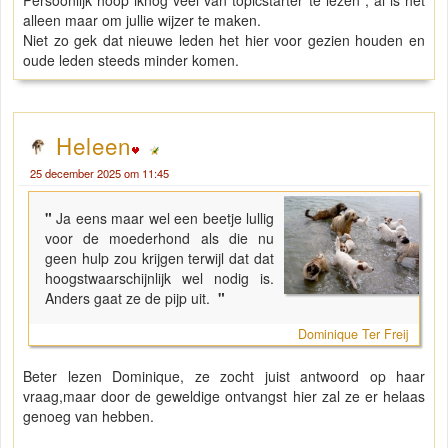
Persoonlijk hoop iknog veel van topicstarter te lezen , al is het
alleen maar om jullie wijzer te maken.
Niet zo gek dat nieuwe leden het hier voor gezien houden en
oude leden steeds minder komen.
Heleen
25 december 2025 om 11:45
"
Ja eens maar wel een beetje lullig
voor de moederhond als die nu
geen hulp zou krijgen terwijl dat dat
hoogstwaarschijnlijk wel nodig is.
Anders gaat ze de pijp uit.
"
Dominique Ter Freij
Beter lezen Dominique, ze zocht juist antwoord op haar
vraag,maar door de geweldige ontvangst hier zal ze er helaas
genoeg van hebben.