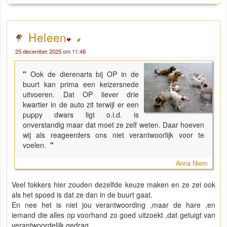
Heleen
25 december 2025 om 11:48
"
Ook de dierenarts bij OP in de
buurt kan prima een keizersnede
uitvoeren. Dat OP liever drie
kwartier in de auto zit terwijl er een
puppy dwars ligt o.i.d. is
onverstandig maar dat moet ze zelf weten. Daar hoeven
wij als reageerders ons niet verantwoorlijk voor te
voelen.
"
Anna Niem
Veel fokkers hier zouden dezelfde keuze maken en ze zei ook
als het spoed is dat ze dan in de buurt gaat.
En nee het is niet jou verantwoording ,maar de hare ,en
iemand die alles op voorhand zo goed uitzoekt ,dat getuigt van
verantwoordelijk gedrag ,