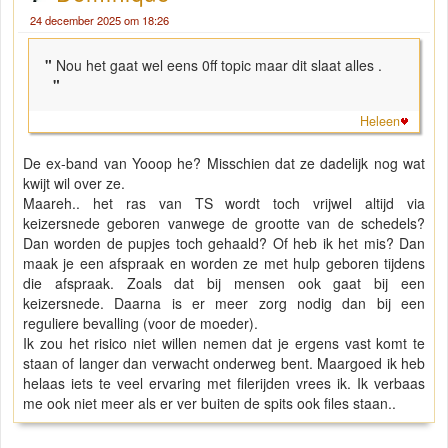
24 december 2025 om 18:26
"
Nou het gaat wel eens 0ff topic maar dit slaat alles .
"
Heleen
De ex-band van Yooop he? Misschien dat ze dadelijk nog wat
kwijt wil over ze.
Maareh.. het ras van TS wordt toch vrijwel altijd via
keizersnede geboren vanwege de grootte van de schedels?
Dan worden de pupjes toch gehaald? Of heb ik het mis? Dan
maak je een afspraak en worden ze met hulp geboren tijdens
die afspraak. Zoals dat bij mensen ook gaat bij een
keizersnede. Daarna is er meer zorg nodig dan bij een
reguliere bevalling (voor de moeder).
Ik zou het risico niet willen nemen dat je ergens vast komt te
staan of langer dan verwacht onderweg bent. Maargoed ik heb
helaas iets te veel ervaring met filerijden vrees ik. Ik verbaas
me ook niet meer als er ver buiten de spits ook files staan..