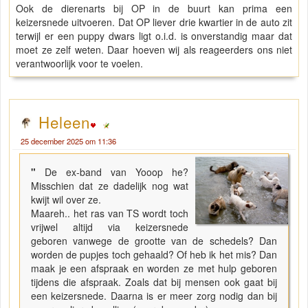
Ook de dierenarts bij OP in de buurt kan prima een
keizersnede uitvoeren. Dat OP liever drie kwartier in de auto zit
terwijl er een puppy dwars ligt o.i.d. is onverstandig maar dat
moet ze zelf weten. Daar hoeven wij als reageerders ons niet
verantwoorlijk voor te voelen.
Heleen
25 december 2025 om 11:36
"
De ex-band van Yooop he?
Misschien dat ze dadelijk nog wat
kwijt wil over ze.
Maareh.. het ras van TS wordt toch
vrijwel altijd via keizersnede
geboren vanwege de grootte van de schedels? Dan
worden de pupjes toch gehaald? Of heb ik het mis? Dan
maak je een afspraak en worden ze met hulp geboren
tijdens die afspraak. Zoals dat bij mensen ook gaat bij
een keizersnede. Daarna is er meer zorg nodig dan bij