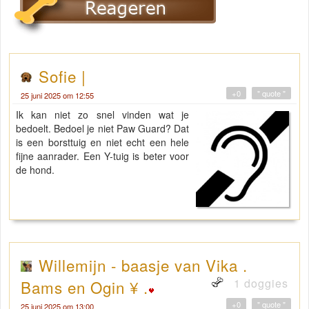
Sofie |
+0
" quote "
25 juni 2025 om 12:55
Ik kan niet zo snel vinden wat je
bedoelt. Bedoel je niet Paw Guard? Dat
is een borsttuig en niet echt een hele
fijne aanrader. Een Y-tuig is beter voor
de hond.
Willemijn - baasje van Vika .
1 doggies
Bams en Ogin ¥ .
+0
" quote "
25 juni 2025 om 13:00