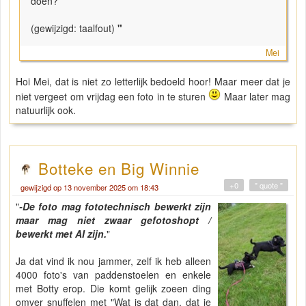
doen?'
(gewijzigd: taalfout)
"
Mei
Hoi Mei, dat is niet zo letterlijk bedoeld hoor! Maar meer dat je
niet vergeet om vrijdag een foto in te sturen
Maar later mag
natuurlijk ook.
Botteke en Big Winnie
+0
" quote "
gewijzigd op 13 november 2025 om 18:43
"
-De foto mag fototechnisch bewerkt zijn
maar mag niet zwaar gefotoshopt /
bewerkt met AI zijn.
"
Ja dat vind ik nou jammer, zelf ik heb alleen
4000 foto's van paddenstoelen en enkele
met Botty erop. Die komt gelijk zoeen ding
omver snuffelen met "Wat is dat dan, dat je