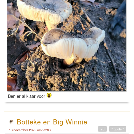
Ben er al klaar voor
Botteke en Big Winnie
+0
" quote "
13 november 2025 om 22:03