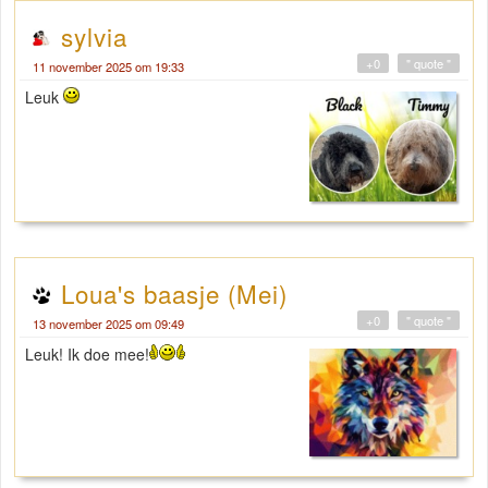
sylvia
+0
" quote "
11 november 2025 om 19:33
Leuk
Loua's baasje (Mei)
+0
" quote "
13 november 2025 om 09:49
Leuk! Ik doe mee!