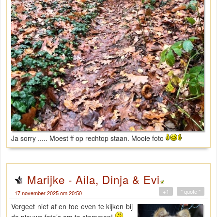
Ja sorry ..... Moest ff op rechtop staan. Mooie foto
Marijke - Aila, Dinja & Evi
+1
" quote "
17 november 2025 om 20:50
Vergeet niet af en toe even te kijken bij
de nieuwe foto’s om te stemmen!