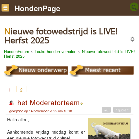
HondenPage
Nieuwe fotowedstrijd is LIVE!
Herfst 2025
HondenForum
>
Leuke honden verhalen
>
Nieuwe fotowedstrijd is LIVE!
Herfst 2025
1
2
het Moderatorteam
+0
" quote "
gewijzigd op 14 november 2025 om 13:10
Hallo allen,
Aankomende vrijdag middag komt er
een nieuwe fotowedstrijd online!