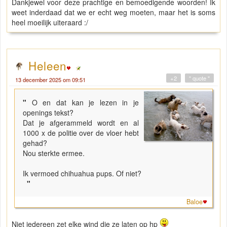
Dankjewel voor deze prachtige en bemoedigende woorden! Ik
weet inderdaad dat we er echt weg moeten, maar het is soms
heel moeilijk uiteraard :/
Heleen
+2
" quote "
13 december 2025 om 09:51
"
O en dat kan je lezen in je
openings tekst?
Dat je afgerammeld wordt en al
1000 x de politie over de vloer hebt
gehad?
Nou sterkte ermee.
Ik vermoed chihuahua pups. Of niet?
"
Baloe
Niet iedereen zet elke wind die ze laten op hp