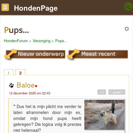
HondenPage
Pups...
HondenForum
>
Verzorging
>
Pups...
1
2
Baloe
+1
" quote "
12 december 2025 om 22:43
"
Dus het is mijn plicht me verder te
laten aframmelen door mijn ex,
omdat mijn hond pups heeft
gekregen? Die logica volg ik precies
niet helemaal?