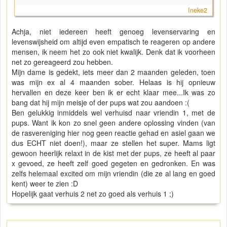
Ineke2
Achja, niet iedereen heeft genoeg levenservaring en
levenswijsheid om altijd even empatisch te reageren op andere
mensen, ik neem het zo ook niet kwalijk. Denk dat ik voorheen
net zo gereageerd zou hebben.
Mijn dame is gedekt, iets meer dan 2 maanden geleden, toen
was mijn ex al 4 maanden sober. Helaas is hij opnieuw
hervallen en deze keer ben ik er echt klaar mee...Ik was zo
bang dat hij mijn meisje of der pups wat zou aandoen :(
Ben gelukkig inmiddels wel verhuisd naar vriendin 1, met de
pups. Want ik kon zo snel geen andere oplossing vinden (van
de rasvereniging hier nog geen reactie gehad en asiel gaan we
dus ECHT niet doen!), maar ze stellen het super. Mams ligt
gewoon heerlijk relaxt in de kist met der pups, ze heeft al paar
x gevoed, ze heeft zelf goed gegeten en gedronken. En was
zelfs helemaal excited om mijn vriendin (die ze al lang en goed
kent) weer te zien :D
Hopelijk gaat verhuis 2 net zo goed als verhuis 1 ;)