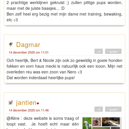
2 prachtige werklijnen gekruist ;) zullen pittige pups worden,
maar met de juiste baasjes... :D
Ben zelf heel erg bezig met mijn dame met training, bewaking,
etc <3
Dagmar
+0
" quote "
14 december 2025 om 11:01
Och heerlijk, Bert & Nicole zijn ook zo geweldig in goeie honden
fokken en vom haus mecki is natuurlijk ook een icoon. Mijn net
overleden reu was een zoon van Nero <3
Dat worden inderdaad heerlijke pups!
jantien
+0
" quote "
14 december 2025 om 11:46
@Aline : deze website is soms traag of
loopt vast. Je hoeft echt maar één