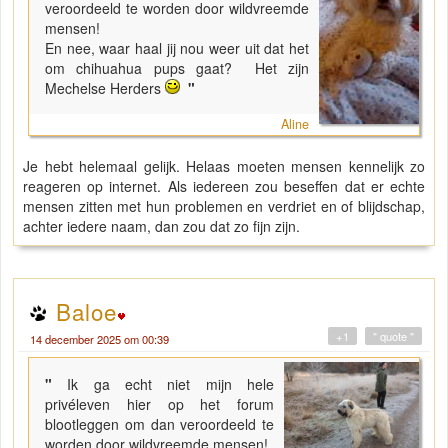
veroordeeld te worden door wildvreemde
mensen!
En nee, waar haal jij nou weer uit dat het
om chihuahua pups gaat? Het zijn
Mechelse Herders
"
Aline
Je hebt helemaal gelijk. Helaas moeten mensen kennelijk zo
reageren op internet. Als iedereen zou beseffen dat er echte
mensen zitten met hun problemen en verdriet en of blijdschap,
achter iedere naam, dan zou dat zo fijn zijn.
Baloe
+1
" quote "
14 december 2025 om 00:39
"
Ik ga echt niet mijn hele
privéleven hier op het forum
blootleggen om dan veroordeeld te
worden door wildvreemde mensen!