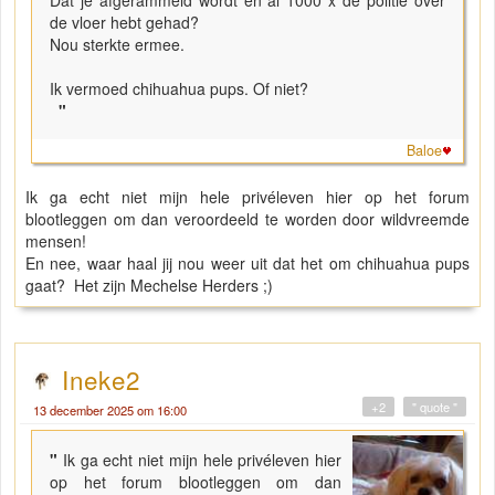
Dat je afgerammeld wordt en al 1000 x de politie over
de vloer hebt gehad?
Nou sterkte ermee.
Ik vermoed chihuahua pups. Of niet?
"
Baloe
Ik ga echt niet mijn hele privéleven hier op het forum
blootleggen om dan veroordeeld te worden door wildvreemde
mensen!
En nee, waar haal jij nou weer uit dat het om chihuahua pups
gaat? Het zijn Mechelse Herders ;)
Ineke2
+2
" quote "
13 december 2025 om 16:00
"
Ik ga echt niet mijn hele privéleven hier
op het forum blootleggen om dan