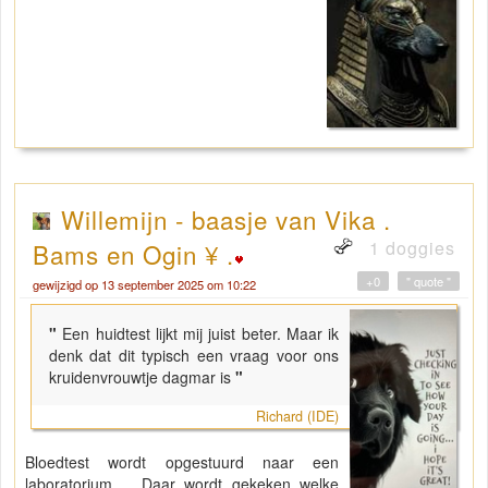
Willemijn - baasje van Vika .
1 doggies
Bams en Ogin ¥ .
+0
" quote "
gewijzigd op 13 september 2025 om 10:22
"
Een huidtest lijkt mij juist beter. Maar ik
denk dat dit typisch een vraag voor ons
kruidenvrouwtje dagmar is
"
Richard (IDE)
Bloedtest wordt opgestuurd naar een
laboratorium…. Daar wordt gekeken welke