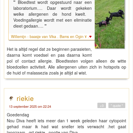
"
Bloedtest wordt opgestuurd naar een
laboratorium…. Daar wordt gekeken
welke allergenen de hond kwelt.
Voedingallergie wordt met een eliminatie
dieet gedaan….
"
Willemijn - baasje van Vika . Bams en Ogin ¥ .
Het is altijd regel dat ze beginnen parasieten,
daarna komt voedsel en pas daarna komt
pol of contact allergie. Bloedtesten volgen alleen de witte
bloedcellen activiteit. Alle allergenen uiten zich in hotspots op
de huid of malassezia zoals je altijd al wist.
riekie
+0
" quote "
13 september 2025 om 22:24
Goedendag
Nou Diva heeft iets meer dan 1 week geleden haar cytopoint
gehad maar ik had wat sneller iets verwacht .het gaat
langzaam ..grt riekie ..pootje van Diva.