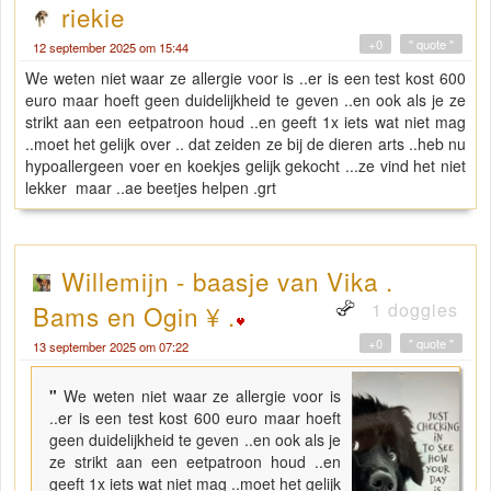
riekie
+0
" quote "
12 september 2025 om 15:44
We weten niet waar ze allergie voor is ..er is een test kost 600
euro maar hoeft geen duidelijkheid te geven ..en ook als je ze
strikt aan een eetpatroon houd ..en geeft 1x iets wat niet mag
..moet het gelijk over .. dat zeiden ze bij de dieren arts ..heb nu
hypoallergeen voer en koekjes gelijk gekocht ...ze vind het niet
lekker maar ..ae beetjes helpen .grt
Willemijn - baasje van Vika .
1 doggies
Bams en Ogin ¥ .
+0
" quote "
13 september 2025 om 07:22
"
We weten niet waar ze allergie voor is
..er is een test kost 600 euro maar hoeft
geen duidelijkheid te geven ..en ook als je
ze strikt aan een eetpatroon houd ..en
geeft 1x iets wat niet mag ..moet het gelijk