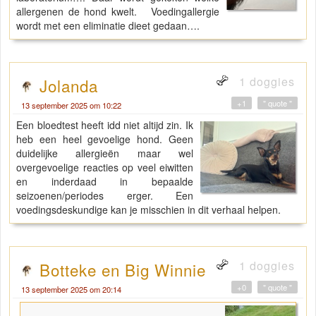
allergenen de hond kwelt. Voedingallergie
wordt met een eliminatie dieet gedaan….
1 doggies
Jolanda
+1
" quote "
13 september 2025 om 10:22
Een bloedtest heeft idd niet altijd zin. Ik
heb een heel gevoelige hond. Geen
duidelijke allergieën maar wel
overgevoelige reacties op veel eiwitten
en inderdaad in bepaalde
seizoenen/periodes erger. Een
voedingsdeskundige kan je misschien in dit verhaal helpen.
1 doggies
Botteke en Big Winnie
+0
" quote "
13 september 2025 om 20:14