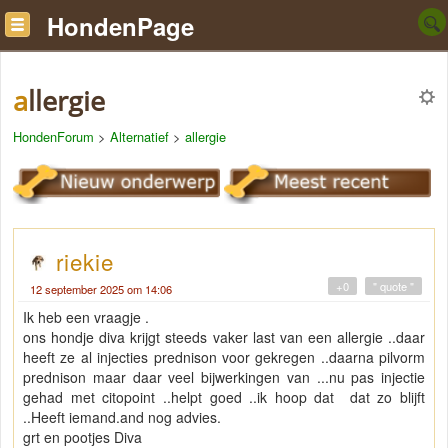
HondenPage
allergie
HondenForum
>
Alternatief
>
allergie
riekie
+0
" quote "
12 september 2025 om 14:06
Ik heb een vraagje .
ons hondje diva krijgt steeds vaker last van een allergie ..daar
heeft ze al injecties prednison voor gekregen ..daarna pilvorm
prednison maar daar veel bijwerkingen van ...nu pas injectie
gehad met citopoint ..helpt goed ..ik hoop dat dat zo blijft
..Heeft iemand.and nog advies.
grt en pootjes Diva