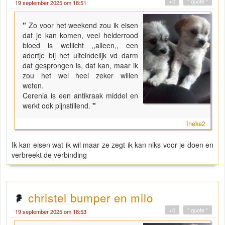
+0
" quote "
19 september 2025 om 18:51
"
Zo voor het weekend zou ik eisen
dat je kan komen, veel helderrood
bloed is wellicht ,,alleen,, een
adertje bij het uiteindelijk vd darm
dat gesprongen is, dat kan, maar ik
zou het wel heel zeker willen
weten.
Cerenia is een antikraak middel en
werkt ook pijnstillend.
"
Ineke2
Ik kan eisen wat ik wil maar ze zegt ik kan niks voor je doen en
verbreekt de verbinding
christel bumper en milo
+0
" quote "
19 september 2025 om 18:53