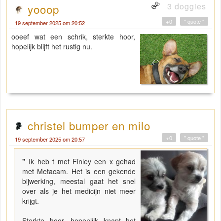
3 doggies
yooop
+0
" quote "
19 september 2025 om 20:52
ooeef wat een schrik, sterkte hoor,
hopelijk blijft het rustig nu.
christel bumper en milo
+0
" quote "
19 september 2025 om 20:57
"
Ik heb t met Finley een x gehad
met Metacam. Het is een gekende
bijwerking, meestal gaat het snel
over als je het medicijn niet meer
krijgt.
Sterkte hoor, hopenlijk knapt het