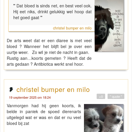
"
Dat bloed is sinds net, en best veel ook.
Hij eet niks, drinkt gelukkig wel hoop dat
het goed gaat
"
christel bumper en milo
De arts weet dat er een diaree is met veel
bloed ? Wanneer het blijft bel je over een
uurtje weer. Zo wil je niet de nacht in gaan.
Rustig aan…koorts gemeten ? Heeft dat de
arts gedaan ? Antibiotica werkt snel hoor.
christel bumper en milo
+0
" quote "
19 september 2025 om 18:24
Vanmorgen had hij geen koorts, ik
belde in paniek de spoed dierenarts
uitgelegd wat er was en dat er nu veel
bloed bij zat