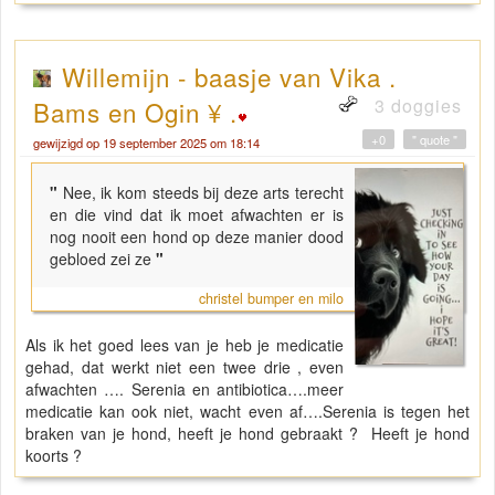
Willemijn - baasje van Vika .
3 doggies
Bams en Ogin ¥ .
+0
" quote "
gewijzigd op 19 september 2025 om 18:14
"
Nee, ik kom steeds bij deze arts terecht
en die vind dat ik moet afwachten er is
nog nooit een hond op deze manier dood
gebloed zei ze
"
christel bumper en milo
Als ik het goed lees van je heb je medicatie
gehad, dat werkt niet een twee drie , even
afwachten …. Serenia en antibiotica….meer
medicatie kan ook niet, wacht even af….Serenia is tegen het
braken van je hond, heeft je hond gebraakt ? Heeft je hond
koorts ?