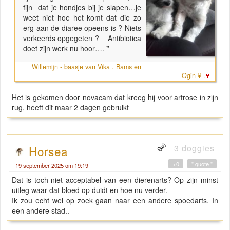
fijn dat je hondjes bij je slapen…je
weet niet hoe het komt dat die zo
erg aan de diaree opeens is ? Niets
verkeerds opgegeten ? Antibiotica
doet zijn werk nu hoor….
"
Willemijn - baasje van Vika . Bams en
Ogin ¥ .
Het is gekomen door novacam dat kreeg hij voor artrose in zijn
rug, heeft dit maar 2 dagen gebruikt
3 doggies
Horsea
+0
" quote "
19 september 2025 om 19:19
Dat is toch niet acceptabel van een dierenarts? Op zijn minst
uitleg waar dat bloed op duidt en hoe nu verder.
Ik zou echt wel op zoek gaan naar een andere spoedarts. In
een andere stad..