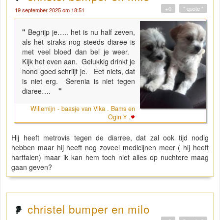
+0
" quote "
19 september 2025 om 18:51
"
Begrijp je….. het is nu half zeven,
als het straks nog steeds diaree is
met veel bloed dan bel je weer.
Kijk het even aan. Gelukkig drinkt je
hond goed schriijf je. Eet niets, dat
is niet erg. Serenia is niet tegen
diaree….
"
Willemijn - baasje van Vika . Bams en
Ogin ¥ .
Hij heeft metrovis tegen de diarree, dat zal ook tijd nodig
hebben maar hij heeft nog zoveel medicijnen meer ( hij heeft
hartfalen) maar ik kan hem toch niet alles op nuchtere maag
gaan geven?
christel bumper en milo