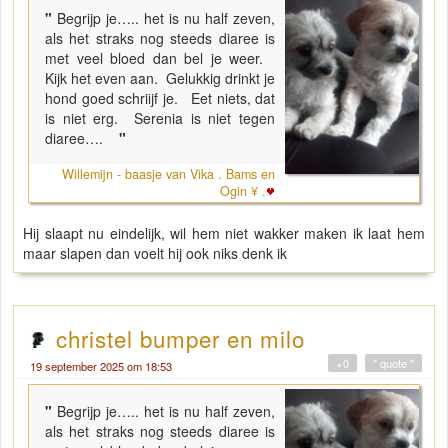
"
Begrijp je….. het is nu half zeven,
als het straks nog steeds diaree is
met veel bloed dan bel je weer.
Kijk het even aan. Gelukkig drinkt je
hond goed schriijf je. Eet niets, dat
is niet erg. Serenia is niet tegen
diaree….
"
Willemijn - baasje van Vika . Bams en
Ogin ¥ .
Hij slaapt nu eindelijk, wil hem niet wakker maken ik laat hem
maar slapen dan voelt hij ook niks denk ik
christel bumper en milo
+0
" quote "
19 september 2025 om 18:53
"
Begrijp je….. het is nu half zeven,
als het straks nog steeds diaree is