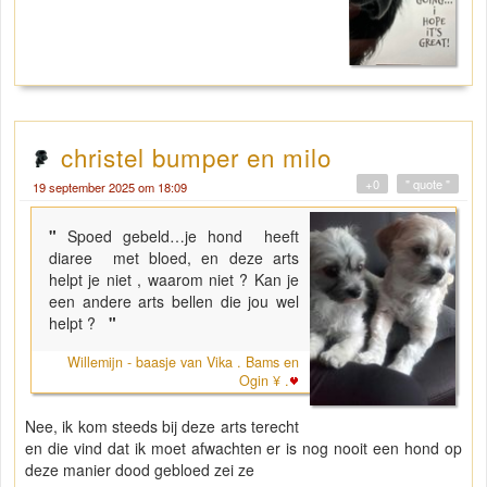
christel bumper en milo
+0
" quote "
19 september 2025 om 18:09
"
Spoed gebeld…je hond heeft
diaree met bloed, en deze arts
helpt je niet , waarom niet ? Kan je
een andere arts bellen die jou wel
helpt ?
"
Willemijn - baasje van Vika . Bams en
Ogin ¥ .
Nee, ik kom steeds bij deze arts terecht
en die vind dat ik moet afwachten er is nog nooit een hond op
deze manier dood gebloed zei ze