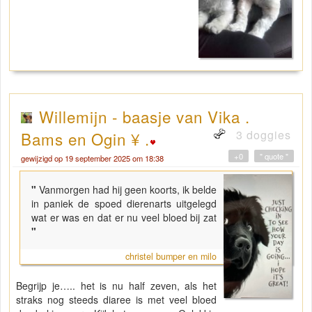
Willemijn - baasje van Vika .
3 doggies
Bams en Ogin ¥ .
+0
" quote "
gewijzigd op 19 september 2025 om 18:38
"
Vanmorgen had hij geen koorts, ik belde
in paniek de spoed dierenarts uitgelegd
wat er was en dat er nu veel bloed bij zat
"
christel bumper en milo
Begrijp je….. het is nu half zeven, als het
straks nog steeds diaree is met veel bloed