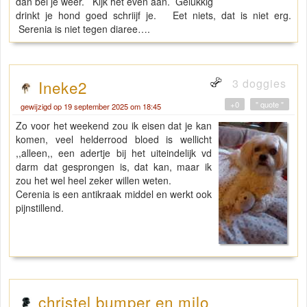
dan bel je weer. Kijk het even aan. Gelukkig
drinkt je hond goed schriijf je. Eet niets, dat is niet erg.
Serenia is niet tegen diaree….
3 doggies
Ineke2
+0
" quote "
gewijzigd op 19 september 2025 om 18:45
Zo voor het weekend zou ik eisen dat je kan
komen, veel helderrood bloed is wellicht
,,alleen,, een adertje bij het uiteindelijk vd
darm dat gesprongen is, dat kan, maar ik
zou het wel heel zeker willen weten.
Cerenia is een antikraak middel en werkt ook
pijnstillend.
christel bumper en milo