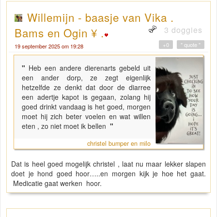
Willemijn - baasje van Vika .
3 doggies
Bams en Ogin ¥ .
+0
" quote "
19 september 2025 om 19:28
"
Heb een andere dierenarts gebeld uit
een ander dorp, ze zegt eigenlijk
hetzelfde ze denkt dat door de diarree
een adertje kapot is gegaan, zolang hij
goed drinkt vandaag is het goed, morgen
moet hij zich beter voelen en wat willen
eten , zo niet moet ik bellen
"
christel bumper en milo
Dat is heel goed mogelijk christel , laat nu maar lekker slapen
doet je hond goed hoor…..en morgen kijk je hoe het gaat.
Medicatie gaat werken hoor.