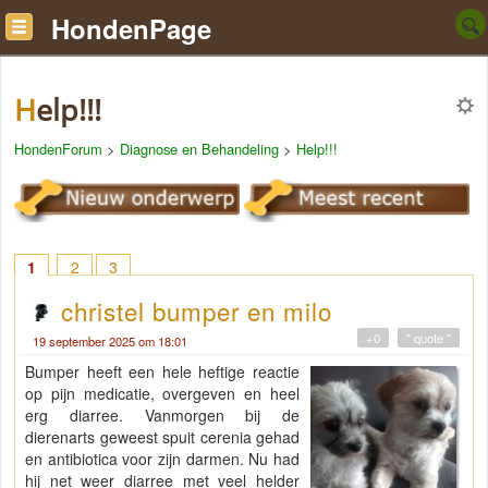
HondenPage
Help!!!
HondenForum
>
Diagnose en Behandeling
>
Help!!!
1
2
3
christel bumper en milo
+0
" quote "
19 september 2025 om 18:01
Bumper heeft een hele heftige reactie
op pijn medicatie, overgeven en heel
erg diarree. Vanmorgen bij de
dierenarts geweest spuit cerenia gehad
en antibiotica voor zijn darmen. Nu had
hij net weer diarree met veel helder