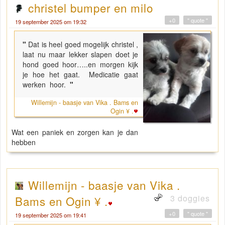
christel bumper en milo
+0
" quote "
19 september 2025 om 19:32
"
Dat is heel goed mogelijk christel ,
laat nu maar lekker slapen doet je
hond goed hoor…..en morgen kijk
je hoe het gaat. Medicatie gaat
werken hoor.
"
Willemijn - baasje van Vika . Bams en
Ogin ¥ .
Wat een paniek en zorgen kan je dan
hebben
Willemijn - baasje van Vika .
3 doggies
Bams en Ogin ¥ .
+0
" quote "
19 september 2025 om 19:41