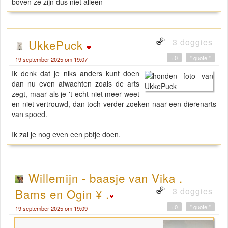
boven ze zijn dus niet alleen
3 doggies
UkkePuck
+0
" quote "
19 september 2025 om 19:07
Ik denk dat je niks anders kunt doen
dan nu even afwachten zoals de arts
zegt, maar als je 't echt niet meer weet
en niet vertrouwd, dan toch verder zoeken naar een dierenarts
van spoed.
Ik zal je nog even een pbtje doen.
Willemijn - baasje van Vika .
3 doggies
Bams en Ogin ¥ .
+0
" quote "
19 september 2025 om 19:09