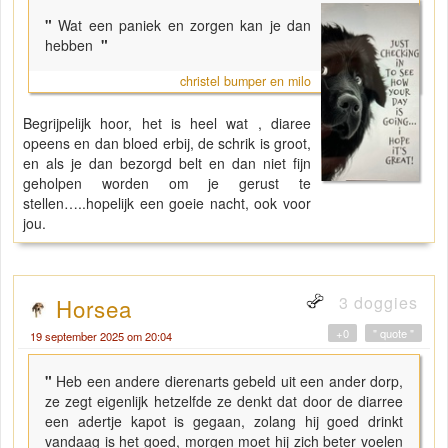
"
Wat een paniek en zorgen kan je dan
hebben
"
christel bumper en milo
Begrijpelijk hoor, het is heel wat , diaree
opeens en dan bloed erbij, de schrik is groot,
en als je dan bezorgd belt en dan niet fijn
geholpen worden om je gerust te
stellen…..hopelijk een goeie nacht, ook voor
jou.
3 doggies
Horsea
+0
" quote "
19 september 2025 om 20:04
"
Heb een andere dierenarts gebeld uit een ander dorp,
ze zegt eigenlijk hetzelfde ze denkt dat door de diarree
een adertje kapot is gegaan, zolang hij goed drinkt
vandaag is het goed, morgen moet hij zich beter voelen