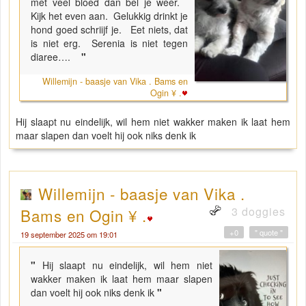
met veel bloed dan bel je weer.
Kijk het even aan. Gelukkig drinkt je
hond goed schriijf je. Eet niets, dat
is niet erg. Serenia is niet tegen
diaree….
"
Willemijn - baasje van Vika . Bams en
Ogin ¥ .
Hij slaapt nu eindelijk, wil hem niet wakker maken ik laat hem
maar slapen dan voelt hij ook niks denk ik
Willemijn - baasje van Vika .
3 doggies
Bams en Ogin ¥ .
+0
" quote "
19 september 2025 om 19:01
"
Hij slaapt nu eindelijk, wil hem niet
wakker maken ik laat hem maar slapen
dan voelt hij ook niks denk ik
"