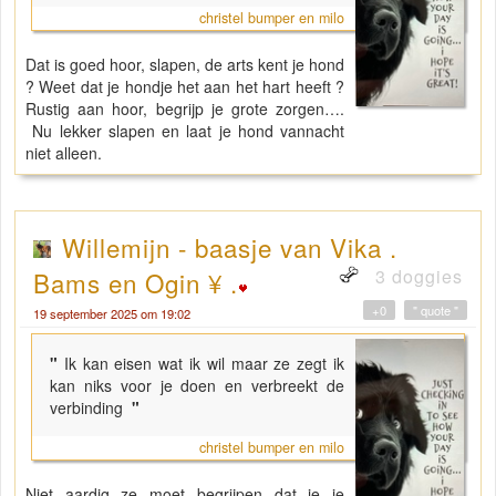
christel bumper en milo
Dat is goed hoor, slapen, de arts kent je hond
? Weet dat je hondje het aan het hart heeft ?
Rustig aan hoor, begrijp je grote zorgen….
Nu lekker slapen en laat je hond vannacht
niet alleen.
Willemijn - baasje van Vika .
3 doggies
Bams en Ogin ¥ .
+0
" quote "
19 september 2025 om 19:02
"
Ik kan eisen wat ik wil maar ze zegt ik
kan niks voor je doen en verbreekt de
verbinding
"
christel bumper en milo
Niet aardig ze moet begrijpen dat je je