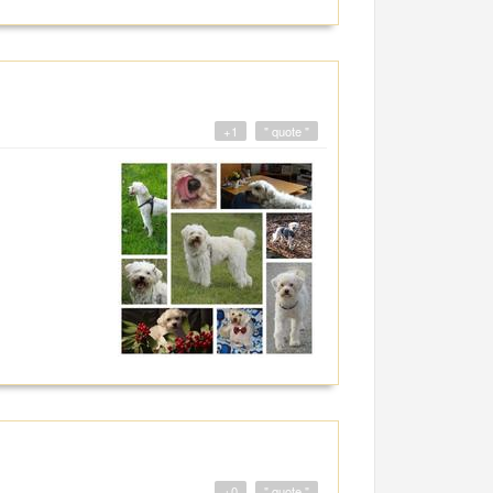
+1
" quote "
+0
" quote "