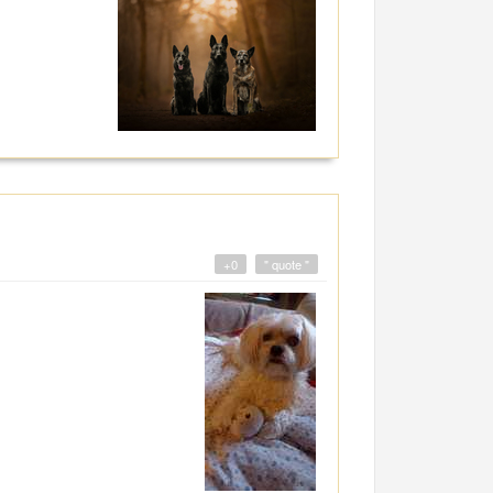
+0
" quote "