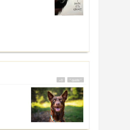
+0
" quote "