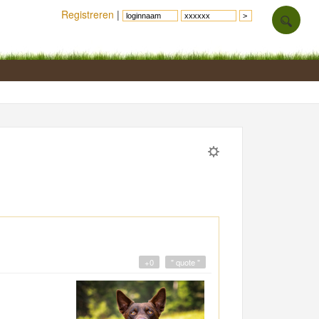
Registreren
|
+0
" quote "