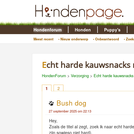
Hondenforum
Honden
Puppy's
Meest recent
• Nieuw onderwerp
• Onbeantwoord
• Zoek
Echt harde kauwsnacks
HondenForum
>
Verzorging
>
Echt harde kauwsnacks
1
2
Bush dog
27 september 2025 om 22:13
Hey,
Zoals de titel al zegt, zoek ik naar echt ha
zijn sowieso niet hard).