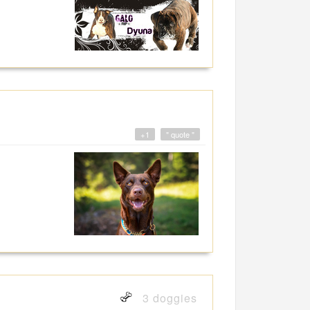
+1
" quote "
3 doggies