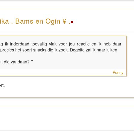
ika . Bams en Ogin ¥ .
 ik inderdaad toevallig vlak voor jou reactie en ik heb daar
precies het soort snacks die ik zoek. Dogbite zal ik naar kijken
omt die vandaan?
"
Penny
ort.