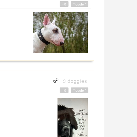
+0
" quote "
3 doggies
+0
" quote "