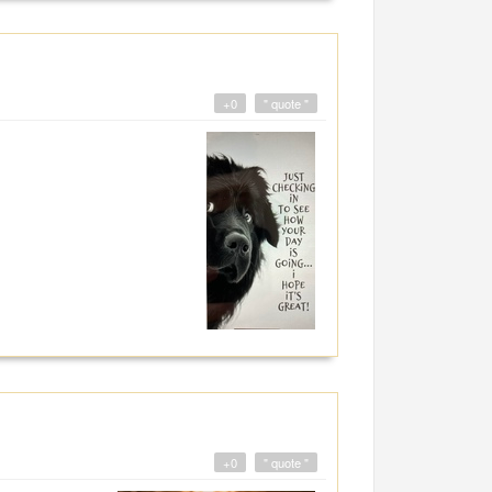
+0
" quote "
+0
" quote "