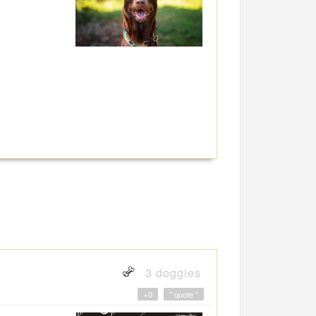
3 doggies
+0
" quote "