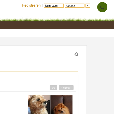
Registreren
|
+0
" quote "