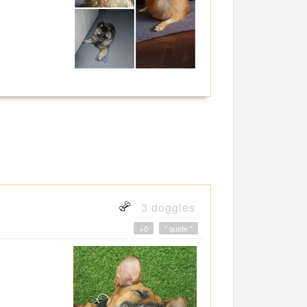
3 doggies
+0
" quote "