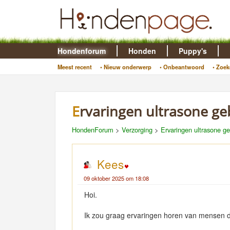
Hondenforum
Honden
Puppy's
Meest recent
• Nieuw onderwerp
• Onbeantwoord
• Zoek
Ervaringen ultrasone ge
HondenForum
>
Verzorging
>
Ervaringen ultrasone ge
Kees
09 oktober 2025 om 18:08
Hoi.
Ik zou graag ervaringen horen van mensen di