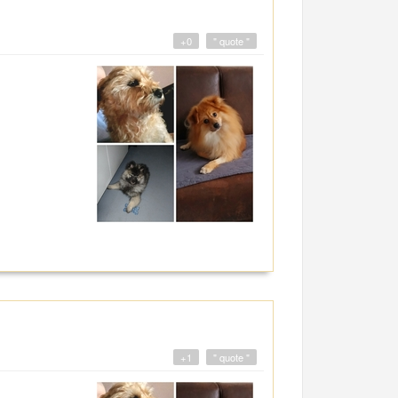
+0
" quote "
+1
" quote "