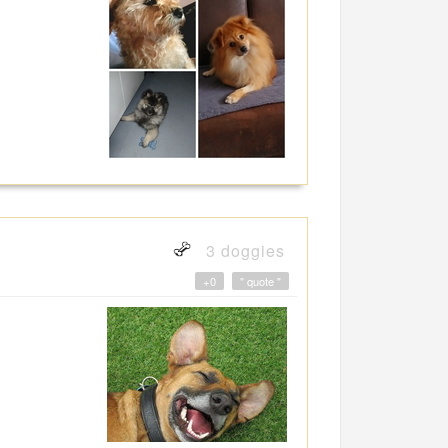
3 doggies
+0
" quote "