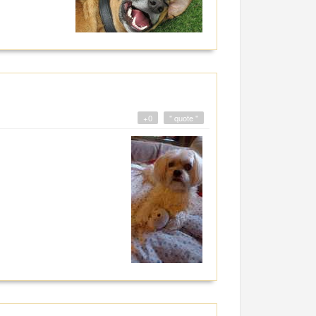
+0
" quote "