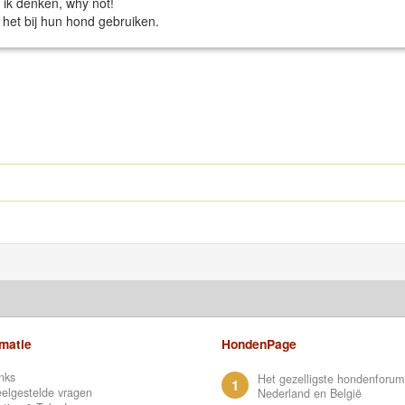
u ik denken, why not!
 het bij hun hond gebruiken.
rmatie
HondenPage
nks
Het gezelligste hondenforum
1
elgestelde vragen
Nederland en België