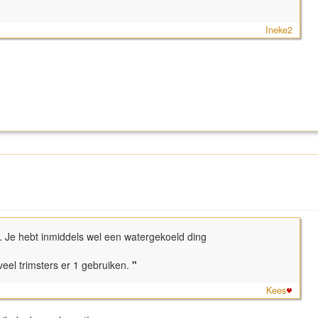
Ineke2
ij. Je hebt inmiddels wel een watergekoeld ding
veel trimsters er 1 gebruiken.
"
Kees