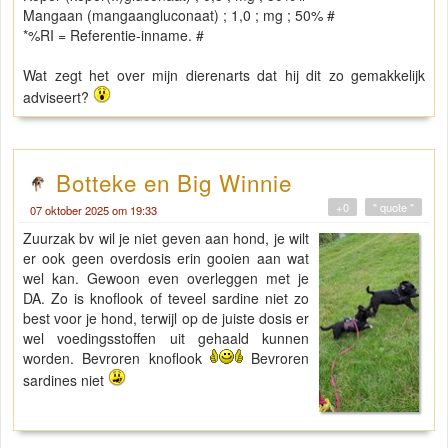
Mangaan (mangaangluconaat) ; 1,0 ; mg ; 50% #
*%RI = Referentie-inname. #
Wat zegt het over mijn dierenarts dat hij dit zo gemakkelijk
adviseert?
Botteke en Big Winnie
+0
" quote "
07 oktober 2025 om 19:33
Zuurzak bv wil je niet geven aan hond, je wilt
er ook geen overdosis erin gooien aan wat
wel kan. Gewoon even overleggen met je
DA. Zo is knoflook of teveel sardine niet zo
best voor je hond, terwijl op de juiste dosis er
wel voedingsstoffen uit gehaald kunnen
worden. Bevroren knoflook
Bevroren
sardines niet