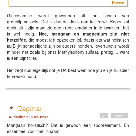
Horsea
Glucosamine wordt gewonnen uit the schelp van
groenlipmossels. Dat is dus de dosis aan kalk/eiwit. Koper zal
denk, zink zijn maar zie geen rede omdat er in te kwakken, het
is wel nodig.
Nee, mangaan en magnesium zijn niet
hetzelfde,
die moest ik ff opzoeken lol, dat is iets wat holistisch
is.(Blijkt schadelijk te zijn bij oudere honden, leverfunctie wordt
minder net zoals bij ons) Methylsulfonylsulfaat, prettig.... want
is een pijnstiller.
Het zegt dus eigenlijk dat je DA best weet hoe jou en je huisdier
te vreden houd.
Dagmar
+1
" quote "
07 oktober 2025 om 19:49
Mangaan holistisch? Dat is gewoon een spoorelement. En
essentieel voor het lichaam.