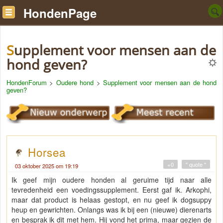
HondenPage
Supplement voor mensen aan de
hond geven?
HondenForum
>
Oudere hond
>
Supplement voor mensen aan de hond
geven?
Horsea
+0
" quote "
03 oktober 2025 om 19:19
Ik geef mijn oudere honden al geruime tijd naar alle
tevredenheid een voedingssupplement. Eerst gaf ik. Arkophi,
maar dat product is helaas gestopt, en nu geef ik dogsuppy
heup en gewrichten. Onlangs was ik bij een (nieuwe) dierenarts
en besprak ik dit met hem. Hij vond het prima, maar gezien de