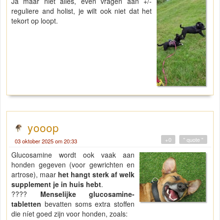
Ja maar niet alles, even vragen aan +/-
reguliere and holist, je wilt ook niet dat het
tekort op loopt.
yooop
+0
" quote "
03 oktober 2025 om 20:33
Glucosamine wordt ook vaak aan
honden gegeven (voor gewrichten en
artrose), maar
het hangt sterk af welk
supplement je in huis hebt
.
????
Menselijke glucosamine-
tabletten
bevatten soms extra stoffen
die níet goed zijn voor honden, zoals: