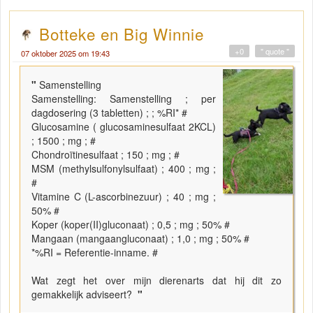
Botteke en Big Winnie
+0
" quote "
07 oktober 2025 om 19:43
"
Samenstelling
Samenstelling: Samenstelling ; per
dagdosering (3 tabletten) ; ; %RI* #
Glucosamine ( glucosaminesulfaat 2KCL)
; 1500 ; mg ; #
Chondroïtinesulfaat ; 150 ; mg ; #
MSM (methylsulfonylsulfaat) ; 400 ; mg ;
#
Vitamine C (L-ascorbinezuur) ; 40 ; mg ;
50% #
Koper (koper(II)gluconaat) ; 0,5 ; mg ; 50% #
Mangaan (mangaangluconaat) ; 1,0 ; mg ; 50% #
*%RI = Referentie-inname. #
Wat zegt het over mijn dierenarts dat hij dit zo
gemakkelijk adviseert?
"