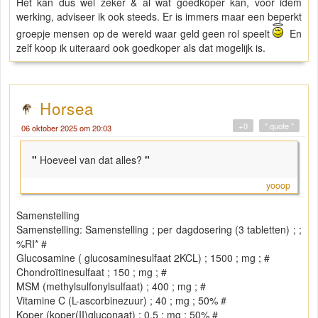
Het kan dus wel zeker & al wat goedkoper kan, voor idem
werking, adviseer ik ook steeds. Er is immers maar een beperkt
groepje mensen op de wereld waar geld geen rol speelt
En
zelf koop ik uiteraard ook goedkoper als dat mogelijk is.
Horsea
+0
" quote "
06 oktober 2025 om 20:03
"
Hoeveel van dat alles?
"
yooop
Samenstelling
Samenstelling: Samenstelling ; per dagdosering (3 tabletten) ; ;
%RI* #
Glucosamine ( glucosaminesulfaat 2KCL) ; 1500 ; mg ; #
Chondroïtinesulfaat ; 150 ; mg ; #
MSM (methylsulfonylsulfaat) ; 400 ; mg ; #
Vitamine C (L-ascorbinezuur) ; 40 ; mg ; 50% #
Koper (koper(II)gluconaat) ; 0,5 ; mg ; 50% #