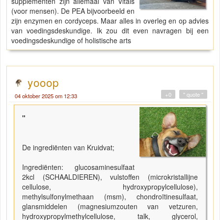
supplementen zijn allemaal van Vitals
(voor mensen). De PEA bijvoorbeeld en
zijn enzymen en cordyceps. Maar alles in overleg en op advies
van voedingsdeskundige. Ik zou dit even navragen bij een
voedingsdeskundige of holistische arts
yooop
+0
" quote "
04 oktober 2025 om 12:33
"
De ingrediënten van Kruidvat;
Ingrediënten: glucosaminesulfaat
2kcl (SCHAALDIEREN), vulstoffen (microkristallijne
cellulose, hydroxypropylcellulose),
methylsulfonylmethaan (msm), chondroïtinesulfaat,
glansmiddelen (magnesiumzouten van vetzuren,
hydroxypropylmethylcellulose, talk, glycerol,