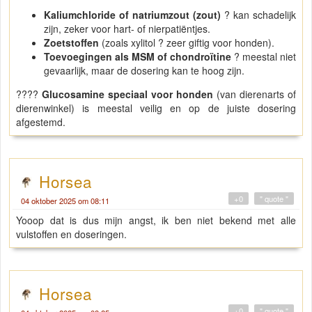
Kaliumchloride of natriumzout (zout)
? kan schadelijk
zijn, zeker voor hart- of nierpatiëntjes.
Zoetstoffen
(zoals xylitol ? zeer giftig voor honden).
Toevoegingen als MSM of chondroïtine
? meestal niet
gevaarlijk, maar de dosering kan te hoog zijn.
????
Glucosamine speciaal voor honden
(van dierenarts of
dierenwinkel) is meestal veilig en op de juiste dosering
afgestemd.
Horsea
+0
" quote "
04 oktober 2025 om 08:11
Yooop dat is dus mijn angst, ik ben niet bekend met alle
vulstoffen en doseringen.
Horsea
+0
" quote "