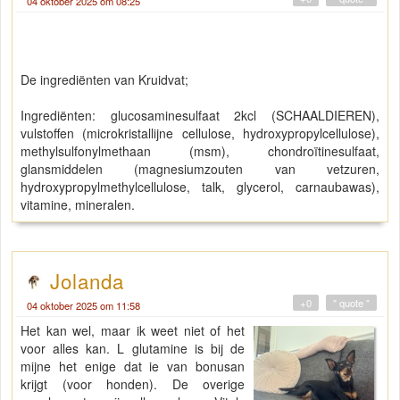
04 oktober 2025 om 08:25
De ingrediënten van Kruidvat;
Ingrediënten: glucosaminesulfaat 2kcl (SCHAALDIEREN),
vulstoffen (microkristallijne cellulose, hydroxypropylcellulose),
methylsulfonylmethaan (msm), chondroïtinesulfaat,
glansmiddelen (magnesiumzouten van vetzuren,
hydroxypropylmethylcellulose, talk, glycerol, carnaubawas),
vitamine, mineralen.
Jolanda
+0
" quote "
04 oktober 2025 om 11:58
Het kan wel, maar ik weet niet of het
voor alles kan. L glutamine is bij de
mijne het enige dat ie van bonusan
krijgt (voor honden). De overige