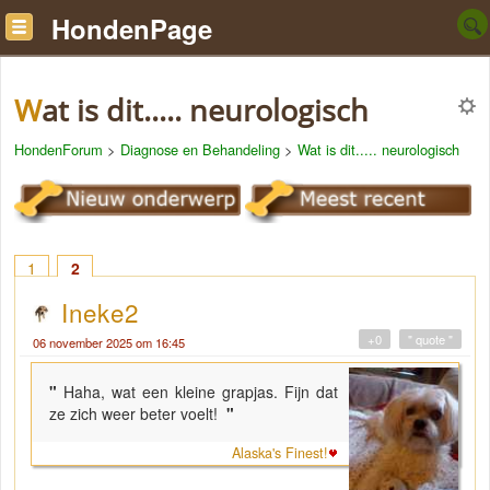
HondenPage
Wat is dit..... neurologisch
HondenForum
>
Diagnose en Behandeling
>
Wat is dit..... neurologisch
1
2
Ineke2
+0
" quote "
06 november 2025 om 16:45
"
Haha, wat een kleine grapjas. Fijn dat
ze zich weer beter voelt!
"
Alaska's Finest!