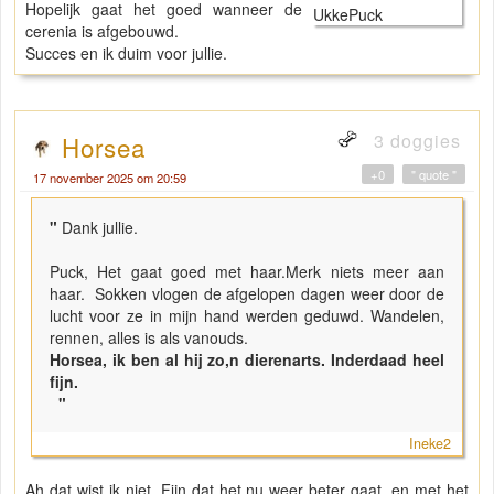
Hopelijk gaat het goed wanneer de
cerenia is afgebouwd.
Succes en ik duim voor jullie.
3 doggies
Horsea
+0
" quote "
17 november 2025 om 20:59
"
Dank jullie.
Puck, Het gaat goed met haar.Merk niets meer aan
haar. Sokken vlogen de afgelopen dagen weer door de
lucht voor ze in mijn hand werden geduwd. Wandelen,
rennen, alles is als vanouds.
Horsea, ik ben al hij zo,n dierenarts. Inderdaad heel
fijn.
"
Ineke2
Ah dat wist ik niet. Fijn dat het nu weer beter gaat, en met het