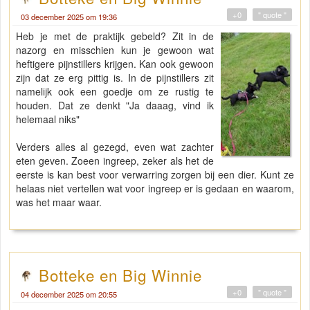
+0
" quote "
03 december 2025 om 19:36
Heb je met de praktijk gebeld? Zit in de
nazorg en misschien kun je gewoon wat
heftigere pijnstillers krijgen. Kan ook gewoon
zijn dat ze erg pittig is. In de pijnstillers zit
namelijk ook een goedje om ze rustig te
houden. Dat ze denkt "Ja daaag, vind ik
helemaal niks"
Verders alles al gezegd, even wat zachter
eten geven. Zoeen ingreep, zeker als het de
eerste is kan best voor verwarring zorgen bij een dier. Kunt ze
helaas niet vertellen wat voor ingreep er is gedaan en waarom,
was het maar waar.
Botteke en Big Winnie
+0
" quote "
04 december 2025 om 20:55