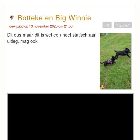
Botteke en Big Winnie
+0
" quote "
gewijzigd op 13 november 2025 om 21:53
Dit dus maar dit is wel een heel statisch aan
uitleg, mag ook