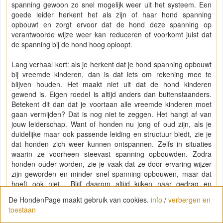
spanning gewoon zo snel mogelijk weer uit het systeem. Een
goede leider herkent het als zijn of haar hond spanning
opbouwt en zorgt ervoor dat de hond deze spanning op
verantwoorde wijze weer kan reduceren of voorkomt juist dat
de spanning bij de hond hoog oploopt.
Lang verhaal kort: als je herkent dat je hond spanning opbouwt
bij vreemde kinderen, dan is dat iets om rekening mee te
blijven houden. Het maakt niet uit dat de hond kinderen
gewend is. Eigen roedel is altijd anders dan buitenstaanders.
Betekent dit dan dat je voortaan alle vreemde kinderen moet
gaan vermijden? Dat is nog niet te zeggen. Het hangt af van
jouw leiderschap. Want of honden nu jong of oud zijn, als je
duidelijke maar ook passende leiding en structuur biedt, zie je
dat honden zich weer kunnen ontspannen. Zelfs in situaties
waarin ze voorheen steevast spanning opbouwden. Zodra
honden ouder worden, zie je vaak dat ze door ervaring wijzer
zijn geworden en minder snel spanning opbouwen, maar dat
hoeft ook niet... Blijf daarom altijd kijken naar gedrag en
energie van je hond om te voorkomen dat er iets gebeurd wat
De HondenPage maakt gebruik van cookies.
info
/
verbergen en
"ongewenst" is.
toestaan