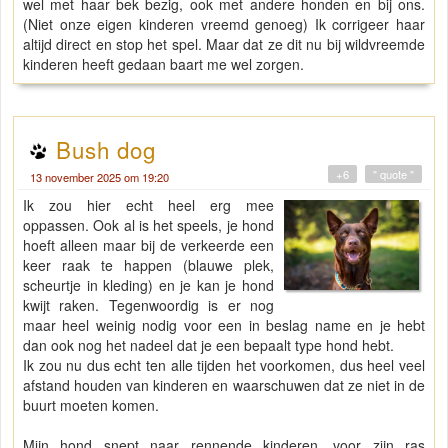
wel met haar bek bezig, ook met andere honden en bij ons.
(Niet onze eigen kinderen vreemd genoeg) Ik corrigeer haar
altijd direct en stop het spel. Maar dat ze dit nu bij wildvreemde
kinderen heeft gedaan baart me wel zorgen.
Bush dog
+6
" quote "
13 november 2025 om 19:20
Ik zou hier echt heel erg mee
oppassen. Ook al is het speels, je hond
hoeft alleen maar bij de verkeerde een
keer raak te happen (blauwe plek,
scheurtje in kleding) en je kan je hond
kwijt raken. Tegenwoordig is er nog
maar heel weinig nodig voor een in beslag name en je hebt
dan ook nog het nadeel dat je een bepaalt type hond hebt.
Ik zou nu dus echt ten alle tijden het voorkomen, dus heel veel
afstand houden van kinderen en waarschuwen dat ze niet in de
buurt moeten komen.
Mijn hond snept naar rennende kinderen, voor zijn ras