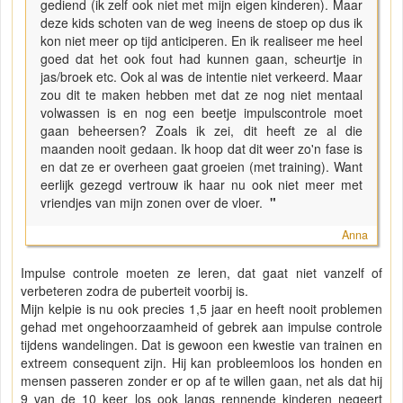
gediend (ik zelf ook niet met mijn eigen kinderen). Maar
deze kids schoten van de weg ineens de stoep op dus ik
kon niet meer op tijd anticiperen. En ik realiseer me heel
goed dat het ook fout had kunnen gaan, scheurtje in
jas/broek etc. Ook al was de intentie niet verkeerd. Maar
zou dit te maken hebben met dat ze nog niet mentaal
volwassen is en nog een beetje impulscontrole moet
gaan beheersen? Zoals ik zei, dit heeft ze al die
maanden nooit gedaan. Ik hoop dat dit weer zo'n fase is
en dat ze er overheen gaat groeien (met training). Want
eerlijk gezegd vertrouw ik haar nu ook niet meer met
vriendjes van mijn zonen over de vloer.
"
Anna
Impulse controle moeten ze leren, dat gaat niet vanzelf of
verbeteren zodra de puberteit voorbij is.
Mijn kelpie is nu ook precies 1,5 jaar en heeft nooit problemen
gehad met ongehoorzaamheid of gebrek aan impulse controle
tijdens wandelingen. Dat is gewoon een kwestie van trainen en
extreem consequent zijn. Hij kan probleemloos los honden en
mensen passeren zonder er op af te willen gaan, net als dat hij
9 van de 10 keer los ook langs rennende kinderen negeert