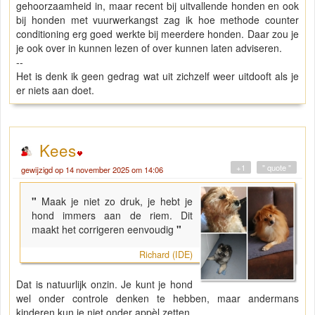
gehoorzaamheid in, maar recent bij uitvallende honden en ook
bij honden met vuurwerkangst zag ik hoe methode counter
conditioning erg goed werkte bij meerdere honden. Daar zou je
je ook over in kunnen lezen of over kunnen laten adviseren.
--
Het is denk ik geen gedrag wat uit zichzelf weer uitdooft als je
er niets aan doet.
Kees
+1
" quote "
gewijzigd op 14 november 2025 om 14:06
"
Maak je niet zo druk, je hebt je
hond immers aan de riem. Dit
maakt het corrigeren eenvoudig
"
Richard (IDE)
Dat is natuurlijk onzin. Je kunt je hond
wel onder controle denken te hebben, maar andermans
kinderen kun je niet onder appèl zetten.