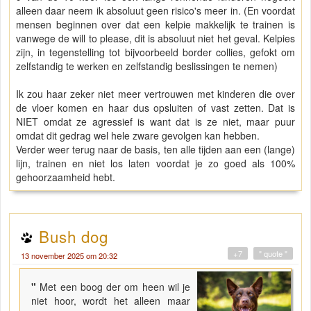
alleen daar neem ik absoluut geen risico's meer in. (En voordat
mensen beginnen over dat een kelpie makkelijk te trainen is
vanwege de will to please, dit is absoluut niet het geval. Kelpies
zijn, in tegenstelling tot bijvoorbeeld border collies, gefokt om
zelfstandig te werken en zelfstandig beslissingen te nemen)
Ik zou haar zeker niet meer vertrouwen met kinderen die over
de vloer komen en haar dus opsluiten of vast zetten. Dat is
NIET omdat ze agressief is want dat is ze niet, maar puur
omdat dit gedrag wel hele zware gevolgen kan hebben.
Verder weer terug naar de basis, ten alle tijden aan een (lange)
lijn, trainen en niet los laten voordat je zo goed als 100%
gehoorzaamheid hebt.
Bush dog
+7
" quote "
13 november 2025 om 20:32
"
Met een boog der om heen wil je
niet hoor, wordt het alleen maar