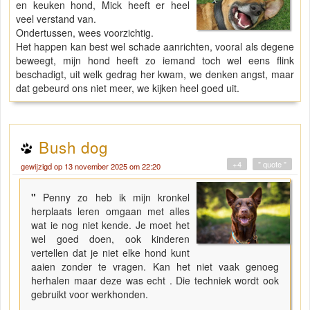
en keuken hond, Mick heeft er heel
veel verstand van.
Ondertussen, wees voorzichtig.
Het happen kan best wel schade aanrichten, vooral als degene
beweegt, mijn hond heeft zo iemand toch wel eens flink
beschadigt, uit welk gedrag her kwam, we denken angst, maar
dat gebeurd ons niet meer, we kijken heel goed uit.
Bush dog
+4
" quote "
gewijzigd op 13 november 2025 om 22:20
"
Penny zo heb ik mijn kronkel
herplaats leren omgaan met alles
wat ie nog niet kende. Je moet het
wel goed doen, ook kinderen
vertellen dat je niet elke hond kunt
aaien zonder te vragen. Kan het niet vaak genoeg
herhalen maar deze was echt . Die techniek wordt ook
gebruikt voor werkhonden.