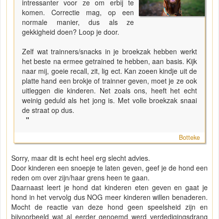
intressanter voor ze om erbij te
komen. Correctie mag, op een
normale manier, dus als ze
gekkigheid doen? Loop je door.
Zelf wat trainners/snacks in je broekzak hebben werkt
het beste na ermee getrained te hebben, aan basis. Kijk
naar mij, goeie recall, zit, lig ect. Kan zoeen kindje uit de
platte hand een brokje of trainner geven, moet je ze ook
uitleggen die kinderen. Net zoals ons, heeft het echt
weinig geduld als het jong is. Met volle broekzak snaai
de straat op dus.
"
Botteke
Sorry, maar dit is echt heel erg slecht advies.
Door kinderen een snoepje te laten geven, geef je de hond een
reden om over zijn/haar grens heen te gaan.
Daarnaast leert je hond dat kinderen eten geven en gaat je
hond in het vervolg dus NOG meer kinderen willen benaderen.
Mocht de reactie van deze hond geen speelsheid zijn en
bijvoorbeeld wat al eerder genoemd werd verdedigingsdrang