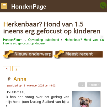
HondenPage
Herkenbaar? Hond van 1.5
ineens erg gefocust op kinderen
HondenForum
>
Opvoeding puberhond
>
Herkenbaar? Hond van 1.5
ineens erg gefocust op kinderen
1
2
Anna
+0
" quote "
gewijzigd op 13 november 2025 om 18:02
Hoi allemaal,
Ik heb een vraag over het gedrag van
mijn hond (een krusing Stafford van bijna
2).