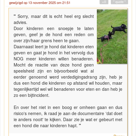
+0
" quote "
gewijzigd op 13 november 2025 om 21:51
"
Sorry, maar dit is echt heel erg slecht
advies.
Door kinderen een snoepje te laten
geven, geef je de hond een reden om
over zijn/haar grens heen te gaan.
Daarnaast leert je hond dat kinderen eten
geven en gaat je hond in het vervolg dus
NOG meer kinderen willen benaderen.
Mocht de reactie van deze hond geen
speelsheid zijn en bijvoorbeeld wat al
eerder genoemd werd verdedigingsdrang zijn, heb je
dus een hond die kinderen op afstand wil houden, maar
tegenlijkertijd wel wil benaderen voor eten en dan heb je
zo een bijtincident.
En over het niet in een boog er omheen gaan en dus
risico's nemen, ik raad je aan de documentaire 'dat doet
ie anders nooit' te kijken. Daar zie je wat er gebeurt met
een hond die naar kinderen hapt.
"