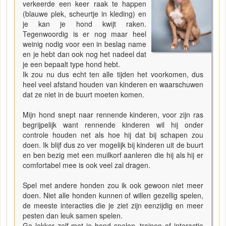
verkeerde een keer raak te happen
(blauwe plek, scheurtje in kleding) en
je kan je hond kwijt raken.
Tegenwoordig is er nog maar heel
weinig nodig voor een in beslag name
en je hebt dan ook nog het nadeel dat
je een bepaalt type hond hebt.
Ik zou nu dus echt ten alle tijden het voorkomen, dus
heel veel afstand houden van kinderen en waarschuwen
dat ze niet in de buurt moeten komen.
Mijn hond snept naar rennende kinderen, voor zijn ras
begrijpelijk want rennende kinderen wil hij onder
controle houden net als hoe hij dat bij schapen zou
doen. Ik blijf dus zo ver mogelijk bij kinderen uit de buurt
en ben bezig met een muilkorf aanleren die hij als hij er
comfortabel mee is ook veel zal dragen.
Spel met andere honden zou ik ook gewoon niet meer
doen. Niet alle honden kunnen of willen gezellig spelen,
de meeste interacties die je ziet zijn eenzijdig en meer
pesten dan leuk samen spelen.
Ga lekker zelf met je hond spelen, trainen of interactie