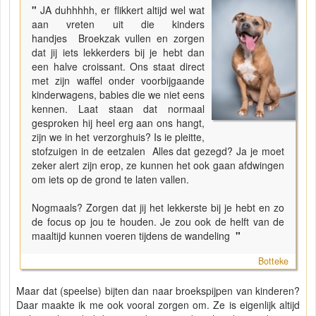
"
JA duhhhhh, er flikkert altijd wel wat
aan vreten uit die kinders
handjes Broekzak vullen en zorgen
dat jij iets lekkerders bij je hebt dan
een halve croissant. Ons staat direct
met zijn waffel onder voorbijgaande
kinderwagens, babies die we niet eens
kennen. Laat staan dat normaal
gesproken hij heel erg aan ons hangt,
zijn we in het verzorghuis? Is ie pleitte,
stofzuigen in de eetzalen Alles dat gezegd? Ja je moet
zeker alert zijn erop, ze kunnen het ook gaan afdwingen
om iets op de grond te laten vallen.
Nogmaals? Zorgen dat jij het lekkerste bij je hebt en zo
de focus op jou te houden. Je zou ook de helft van de
maaltijd kunnen voeren tijdens de wandeling
"
Botteke
Maar dat (speelse) bijten dan naar broekspijpen van kinderen?
Daar maakte ik me ook vooral zorgen om. Ze is eigenlijk altijd