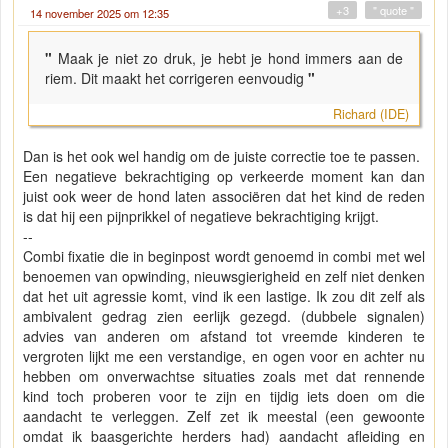
+3
" quote "
14 november 2025 om 12:35
"
Maak je niet zo druk, je hebt je hond immers aan de
riem. Dit maakt het corrigeren eenvoudig
"
Richard (IDE)
Dan is het ook wel handig om de juiste correctie toe te passen.
Een negatieve bekrachtiging op verkeerde moment kan dan
juist ook weer de hond laten associëren dat het kind de reden
is dat hij een pijnprikkel of negatieve bekrachtiging krijgt.
--
Combi fixatie die in beginpost wordt genoemd in combi met wel
benoemen van opwinding, nieuwsgierigheid en zelf niet denken
dat het uit agressie komt, vind ik een lastige. Ik zou dit zelf als
ambivalent gedrag zien eerlijk gezegd. (dubbele signalen)
advies van anderen om afstand tot vreemde kinderen te
vergroten lijkt me een verstandige, en ogen voor en achter nu
hebben om onverwachtse situaties zoals met dat rennende
kind toch proberen voor te zijn en tijdig iets doen om die
aandacht te verleggen. Zelf zet ik meestal (een gewoonte
omdat ik baasgerichte herders had) aandacht afleiding en