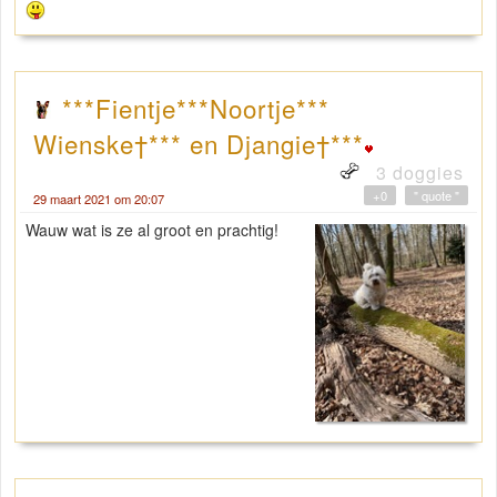
***Fientje***Noortje***
Wienske†*** en Djangie†***
3 doggies
+0
" quote "
29 maart 2021 om 20:07
Wauw wat is ze al groot en prachtig!