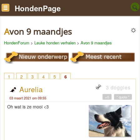
HondenPage
Avon 9 maandjes
HondenForum
>
Leuke honden verhalen
>
Avon 9 maandjes
1
2
3
4
5
6
3 doggies
Aurelia
+0
" quote "
03 maart 2021 om 09:55
Oh wat is ze mooi <3