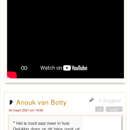
3 doggies
Anouk van Botty
+0
" quote "
04 maart 2021 om 19:08
"
Het is nooit saai meer in huis
Gelukkig doen ze dit bijna nooit uit