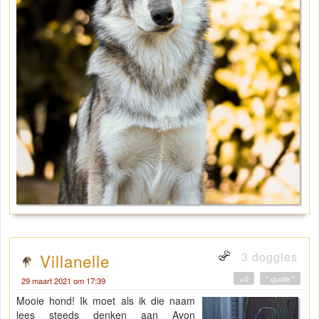
3 doggies
Villanelle
+0
" quote "
29 maart 2021 om 17:39
Mooie hond! Ik moet als ik die naam
lees steeds denken aan Avon