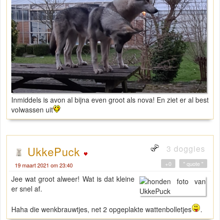
Inmiddels is avon al bijna even groot als nova! En ziet er al best
volwassen uit
3 doggies
UkkePuck
+0
" quote "
19 maart 2021 om 23:40
Jee wat groot alweer! Wat is dat kleine
er snel af.
Haha die wenkbrauwtjes, net 2 opgeplakte wattenbolletjes
.