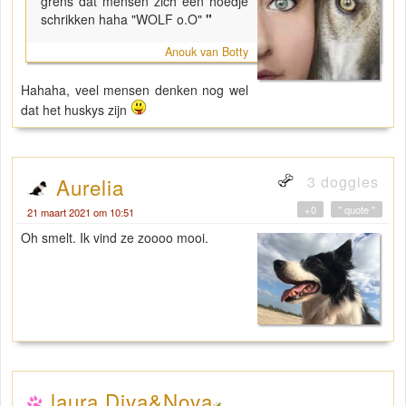
grens dat mensen zich een hoedje
schrikken haha "WOLF o.O"
"
Anouk van Botty
Hahaha, veel mensen denken nog wel
dat het huskys zijn
3 doggies
Aurelia
+0
" quote "
21 maart 2021 om 10:51
Oh smelt. Ik vind ze zoooo mooi.
laura Diva&Nova