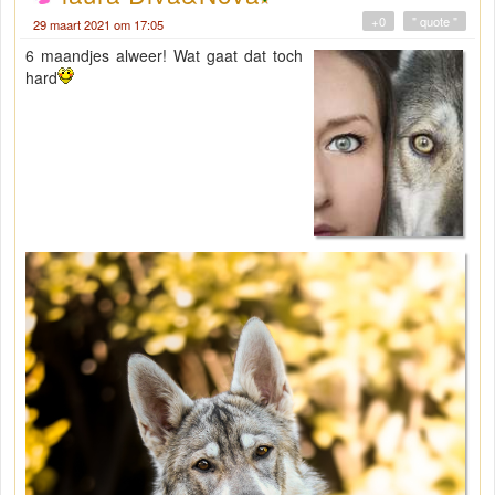
+0
" quote "
29 maart 2021 om 17:05
6 maandjes alweer! Wat gaat dat toch
hard