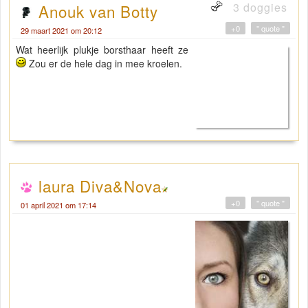
3 doggies
Anouk van Botty
+0
" quote "
29 maart 2021 om 20:12
Wat heerlijk plukje borsthaar heeft ze
Zou er de hele dag in mee kroelen.
laura Diva&Nova
+0
" quote "
01 april 2021 om 17:14