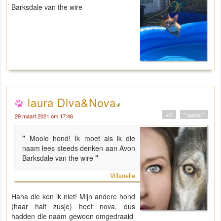
Barksdale van the wire
laura Diva&Nova
+0
" quote "
29 maart 2021 om 17:46
"
Mooie hond! Ik moet als ik die
naam lees steeds denken aan Avon
Barksdale van the wire
"
Villanelle
Haha die ken ik niet! Mijn andere hond
(haar half zusje) heet nova, dus
hadden die naam gewoon omgedraaid