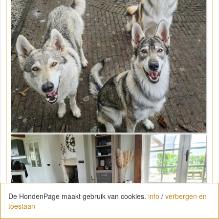
De HondenPage maakt gebruik van cookies.
info
/
verbergen en
toestaan