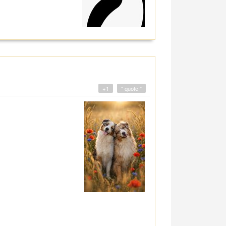
+1
" quote "