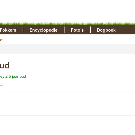
Fokkers
Encyclopedie
Foto's
Dogboek
en
oud
ey 2,5 jaar oud