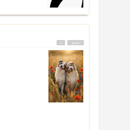
+1
" quote "