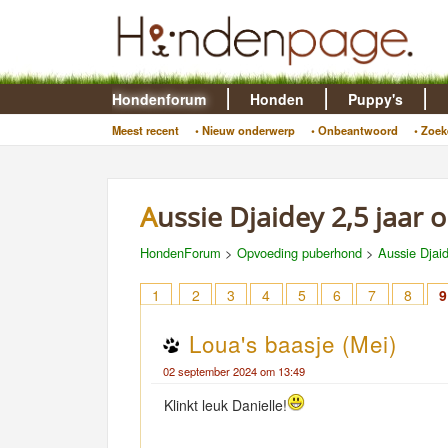
Hondenforum
Honden
Puppy's
Meest recent
• Nieuw onderwerp
• Onbeantwoord
• Zoek
Aussie Djaidey 2,5 jaar 
HondenForum
>
Opvoeding puberhond
>
Aussie Djaid
1
2
3
4
5
6
7
8
9
Loua's baasje (Mei)
02 september 2024 om 13:49
Klinkt leuk Danielle!