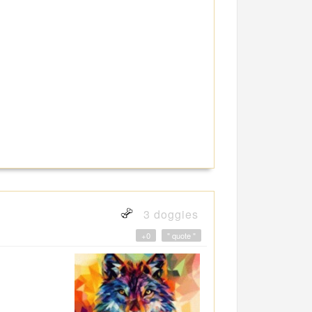
3 doggies
+0
" quote "