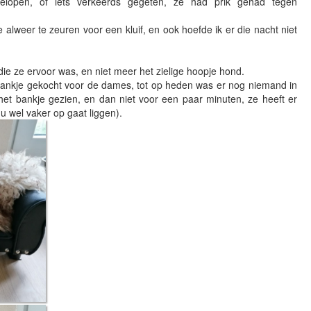
gelopen, of iets verkeerds gegeten, ze had prik gehad tegen
alweer te zeuren voor een kluif, en ook hoefde ik er die nacht niet
 die ze ervoor was, en niet meer het zielige hoopje hond.
bankje gekocht voor de dames, tot op heden was er nog niemand in
het bankje gezien, en dan niet voor een paar minuten, ze heeft er
u wel vaker op gaat liggen).