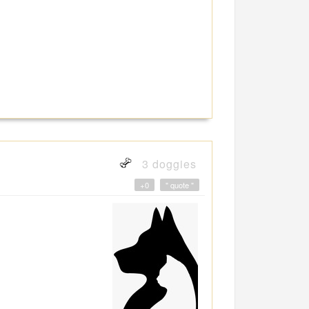
3 doggies
+0
" quote "