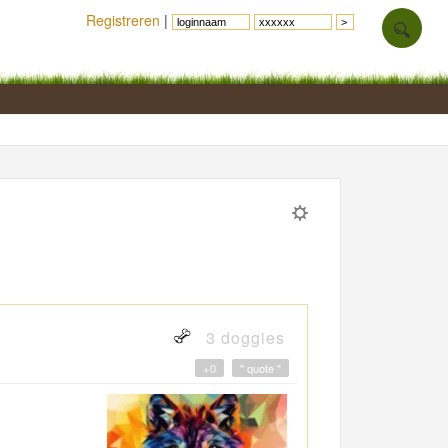
Registreren
|
3 doggies
+0
" quote "