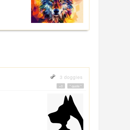
3 doggies
+0
" quote "