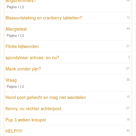
Angstremmers?
Pagina 1
|
2
Blaasontsteking en cranberry tabletten?
12
Allergietest
49
Pagina 1
|
2
Flinke bijtwonden
21
spondylose/ artrose: en nu?
3
Mank zonder pijn?
21
Vraag
36
Pagina 1
|
2
Hond poot gehecht en mag niet wandelen
15
Kenny, nu rechter achterpoot
27
Pup 3 weken kreupel
16
HELP!!!!!
40