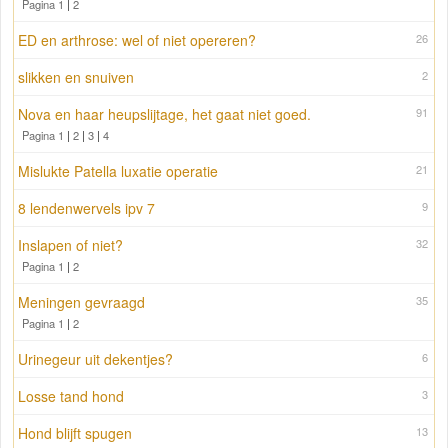
Pagina 1
|
2
ED en arthrose: wel of niet opereren?
26
slikken en snuiven
2
Nova en haar heupslijtage, het gaat niet goed.
91
Pagina 1
|
2
|
3
|
4
Mislukte Patella luxatie operatie
21
8 lendenwervels ipv 7
9
Inslapen of niet?
32
Pagina 1
|
2
Meningen gevraagd
35
Pagina 1
|
2
Urinegeur uit dekentjes?
6
Losse tand hond
3
Hond blijft spugen
13