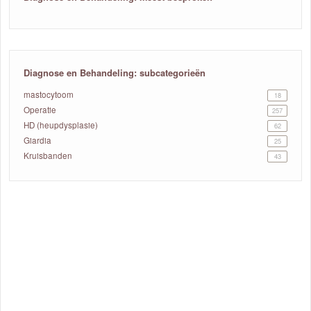
Diagnose en Behandeling: subcategorieën
mastocytoom
18
Operatie
257
HD (heupdysplasie)
62
Giardia
25
Kruisbanden
43