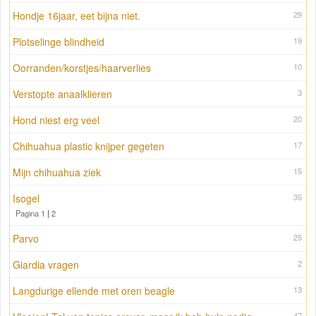
Hondje 16jaar, eet bijna niet.
29
Plotselinge blindheid
19
Oorranden/korstjes/haarverlies
10
Verstopte anaalklieren
3
Hond niest erg veel
20
Chihuahua plastic knijper gegeten
17
Mijn chihuahua ziek
15
Isogel
35
Pagina 1
|
2
Parvo
25
Giardia vragen
2
Langdurige ellende met oren beagle
13
47