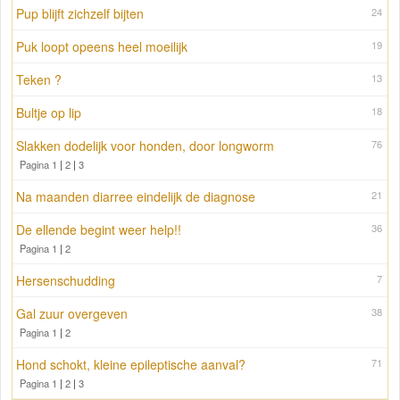
Pup blijft zichzelf bijten
24
Puk loopt opeens heel moeilijk
19
Teken ?
13
Bultje op lip
18
Slakken dodelijk voor honden, door longworm
76
Pagina 1
|
2
|
3
Na maanden diarree eindelijk de diagnose
21
De ellende begint weer help!!
36
Pagina 1
|
2
Hersenschudding
7
Gal zuur overgeven
38
Pagina 1
|
2
Hond schokt, kleine epileptische aanval?
71
Pagina 1
|
2
|
3