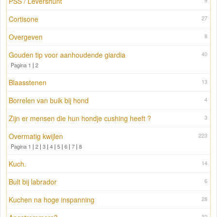
PSS / Levershunt
9
Cortisone
27
Overgeven
8
Gouden tip voor aanhoudende giardia
40
Pagina 1
|
2
Blaasstenen
13
Borrelen van buik bij hond
4
Zijn er mensen die hun hondje cushing heeft ?
3
Overmatig kwijlen
223
Pagina 1
|
2
|
3
|
4
|
5
|
6
|
7
|
8
Kuch.
14
Bult bij labrador
6
Kuchen na hoge inspanning
28
32