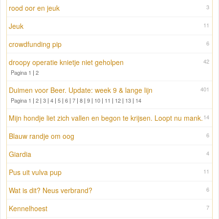
rood oor en jeuk
3
Jeuk
11
crowdfunding pip
6
droopy operatie knietje niet geholpen
42
Pagina 1
|
2
Duimen voor Beer. Update: week 9 & lange lijn
401
Pagina 1
|
2
|
3
|
4
|
5
|
6
|
7
|
8
|
9
|
10
|
11
|
12
|
13
|
14
Mijn hondje liet zich vallen en begon te krijsen. Loopt nu mank.
14
Blauw randje om oog
6
Giardia
4
Pus uit vulva pup
11
Wat is dit? Neus verbrand?
6
Kennelhoest
7