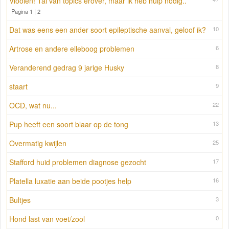
Vlooien! Tal van topics erover, maar ik heb hulp nodig..
Pagina 1
|
2
Dat was eens een ander soort epileptische aanval, geloof ik?
10
Artrose en andere elleboog problemen
6
Veranderend gedrag 9 jarige Husky
8
staart
9
OCD, wat nu...
22
Pup heeft een soort blaar op de tong
13
Overmatig kwijlen
25
Stafford huid problemen diagnose gezocht
17
Platella luxatie aan beide pootjes help
16
Bultjes
3
Hond last van voet/zool
0