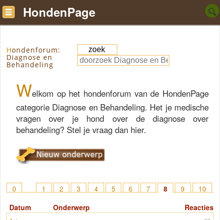
HondenPage
Hondenforum:
Diagnose en
Behandeling
W
elkom op het hondenforum van de HondenPage
categorie Diagnose en Behandeling. Het je medische
vragen over je hond over de diagnose over
behandeling? Stel je vraag dan hier.
0
1
2
3
4
5
6
7
8
9
10
11
12
13
14
15
> 32
Datum
Onderwerp
Reacties