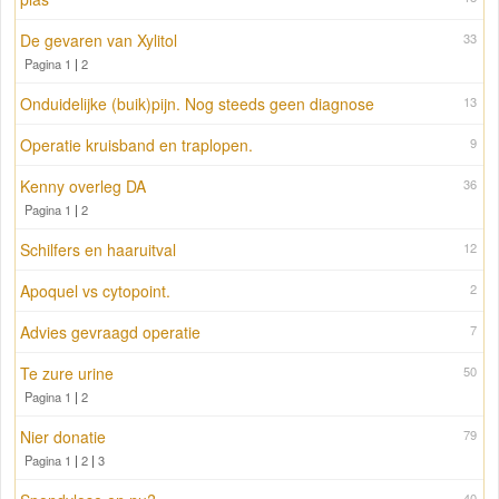
De gevaren van Xylitol
33
Pagina 1
|
2
Onduidelijke (buik)pijn. Nog steeds geen diagnose
13
Operatie kruisband en traplopen.
9
Kenny overleg DA
36
Pagina 1
|
2
Schilfers en haaruitval
12
Apoquel vs cytopoint.
2
Advies gevraagd operatie
7
Te zure urine
50
Pagina 1
|
2
Nier donatie
79
Pagina 1
|
2
|
3
40