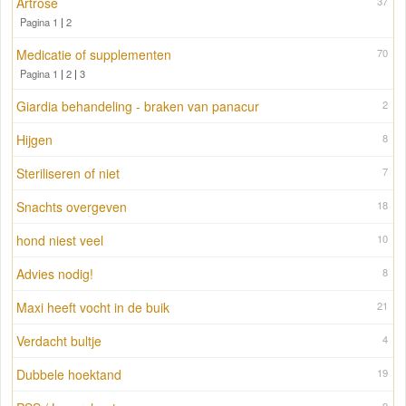
Artrose
37
Pagina 1
|
2
Medicatie of supplementen
70
Pagina 1
|
2
|
3
Giardia behandeling - braken van panacur
2
Hijgen
8
Steriliseren of niet
7
Snachts overgeven
18
hond niest veel
10
Advies nodig!
8
Maxi heeft vocht in de buik
21
Verdacht bultje
4
Dubbele hoektand
19