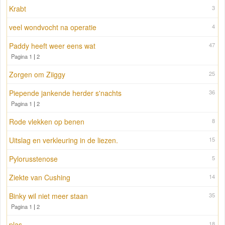
Krabt
3
veel wondvocht na operatie
4
Paddy heeft weer eens wat
47
Pagina 1
|
2
Zorgen om Ziiggy
25
Piepende jankende herder s'nachts
36
Pagina 1
|
2
Rode vlekken op benen
8
Uitslag en verkleuring in de liezen.
15
Pylorusstenose
5
Ziekte van Cushing
14
Binky wil niet meer staan
35
Pagina 1
|
2
plas
18