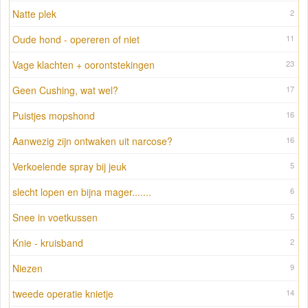
Natte plek
2
Oude hond - opereren of niet
11
Vage klachten + oorontstekingen
23
Geen Cushing, wat wel?
17
Puistjes mopshond
16
Aanwezig zijn ontwaken uit narcose?
16
Verkoelende spray bij jeuk
5
slecht lopen en bijna mager.......
6
Snee in voetkussen
5
Knie - kruisband
2
Niezen
9
tweede operatie knietje
14