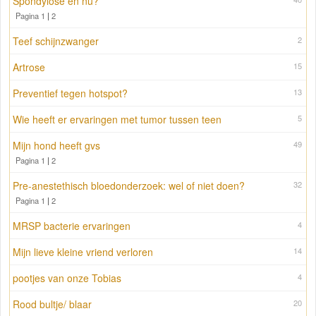
Spondylose en nu?
Pagina 1
|
2
Teef schijnzwanger
2
Artrose
15
Preventief tegen hotspot?
13
Wie heeft er ervaringen met tumor tussen teen
5
Mijn hond heeft gvs
49
Pagina 1
|
2
Pre-anestethisch bloedonderzoek: wel of niet doen?
32
Pagina 1
|
2
MRSP bacterie ervaringen
4
Mijn lieve kleine vriend verloren
14
pootjes van onze Tobias
4
Rood bultje/ blaar
20