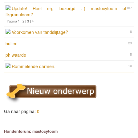
Update! Heel erg bezorgd :-( mastocytoom of
107
likgranuloom?
Pagina 1
|
2
|
3
|
4
Voorkomen van tandslijtage?
8
bulten
23
ph waarde
5
Rommelende darmen.
10
Ga naar pagina:
0
Hondenforum: mastocytoom