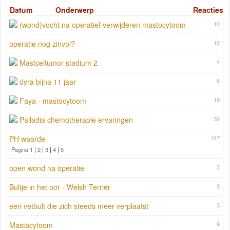
Datum
Onderwerp
Reacties
(wond)vocht na operatief verwijderen mastocytoom
10
operatie nog zinvol?
12
Mastceltumor stadium 2
4
dyra bijna 11 jaar
8
Faya - mastocytoom
19
Palladia chemotherapie ervaringen
30
PH waarde
147
Pagina 1
|
2
|
3
|
4
|
5
open wond na operatie
3
Bultje in het oor - Welsh Terriër
2
een vetbult die zich steeds meer verplaatst
3
Mastacytoom
9