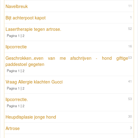
Navelbreuk
11
Bijt achterpoot kapot
1
Lasertherapie tegen artrose.
52
Pagina 1
|
2
lipcorrectie
16
Geschrokken..even van me afschrijven - hond giftige
53
paddestoel gegeten
Pagina 1
|
2
Vraag Allergie klachten Gucci
41
Pagina 1
|
2
lipcorrectie.
53
Pagina 1
|
2
Heupdisplasie jonge hond
30
Artrose
3