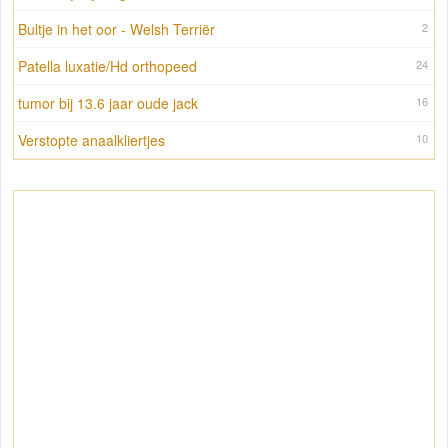
Bultje in het oor - Welsh Terriër
2
Patella luxatie/Hd orthopeed
24
tumor bij 13.6 jaar oude jack
16
Verstopte anaalkliertjes
10