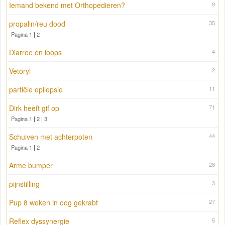
Iemand bekend met Orthopedieren?
9
propalin/reu dood
35
Pagina 1
|
2
Diarree en loops
4
Vetoryl
2
partiële epilepsie
11
Dirk heeft gif op
71
Pagina 1
|
2
|
3
Schuiven met achterpoten
44
Pagina 1
|
2
Arme bumper
28
pijnstilling
3
Pup 8 weken in oog gekrabt
27
Reflex dyssynergie
5