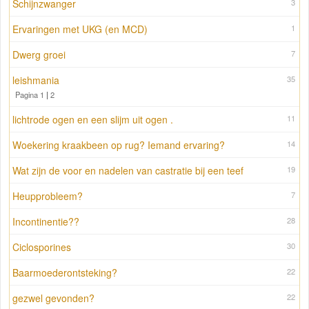
Schijnzwanger
3
Ervaringen met UKG (en MCD)
1
Dwerg groei
7
leishmania
35
Pagina 1
|
2
lichtrode ogen en een slijm uit ogen .
11
Woekering kraakbeen op rug? Iemand ervaring?
14
Wat zijn de voor en nadelen van castratie bij een teef
19
Heupprobleem?
7
Incontinentie??
28
Ciclosporines
30
Baarmoederontsteking?
22
gezwel gevonden?
22