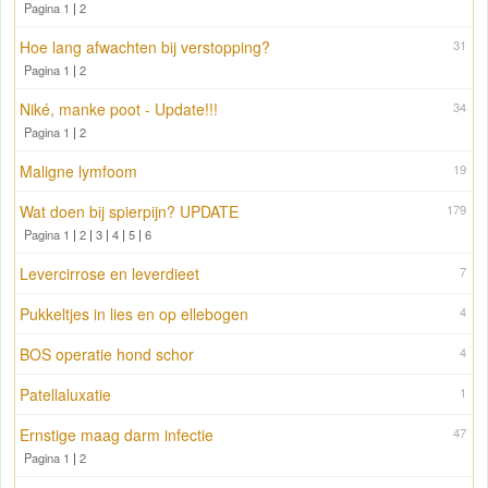
Pagina 1
|
2
Hoe lang afwachten bij verstopping?
31
Pagina 1
|
2
Niké, manke poot - Update!!!
34
Pagina 1
|
2
Maligne lymfoom
19
Wat doen bij spierpijn? UPDATE
179
Pagina 1
|
2
|
3
|
4
|
5
|
6
Levercirrose en leverdieet
7
Pukkeltjes in lies en op ellebogen
4
BOS operatie hond schor
4
Patellaluxatie
1
Ernstige maag darm infectie
47
Pagina 1
|
2