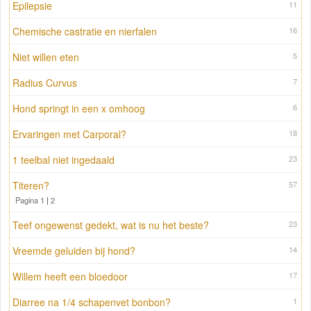
Epilepsie
11
Chemische castratie en nierfalen
16
Niet willen eten
5
Radius Curvus
7
Hond springt in een x omhoog
6
Ervaringen met Carporal?
18
1 teelbal niet ingedaald
23
Titeren?
57
Pagina 1
|
2
Teef ongewenst gedekt, wat is nu het beste?
23
Vreemde geluiden bij hond?
14
Willem heeft een bloedoor
17
Diarree na 1/4 schapenvet bonbon?
1