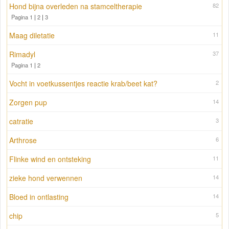
Hond bijna overleden na stamceltherapie
82
Pagina 1
|
2
|
3
Maag diletatie
11
Rimadyl
37
Pagina 1
|
2
Vocht in voetkussentjes reactie krab/beet kat?
2
Zorgen pup
14
catratie
3
Arthrose
6
Flinke wind en ontsteking
11
zieke hond verwennen
14
Bloed in ontlasting
14
chip
5