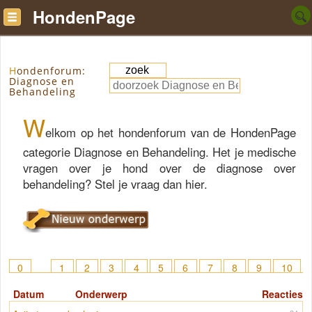
HondenPage
Hondenforum:
Diagnose en
Behandeling
W
elkom op het hondenforum van de HondenPage
categorie Diagnose en Behandeling. Het je medische
vragen over je hond over de diagnose over
behandeling? Stel je vraag dan hier.
0
1
2
3
4
5
6
7
8
9
10
11
12
13
14
15
> 32
Datum
Onderwerp
Reacties