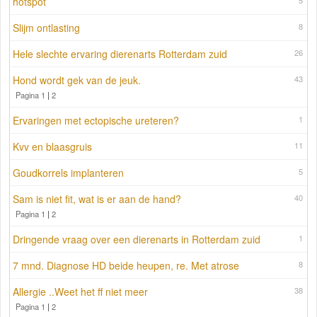
hotspot
5
Slijm ontlasting
8
Hele slechte ervaring dierenarts Rotterdam zuid
26
Hond wordt gek van de jeuk.
43
Pagina 1
|
2
Ervaringen met ectopische ureteren?
1
Kvv en blaasgruis
11
Goudkorrels implanteren
5
Sam is niet fit, wat is er aan de hand?
40
Pagina 1
|
2
Dringende vraag over een dierenarts in Rotterdam zuid
1
7 mnd. Diagnose HD beide heupen, re. Met atrose
8
Allergie ..Weet het ff niet meer
38
Pagina 1
|
2