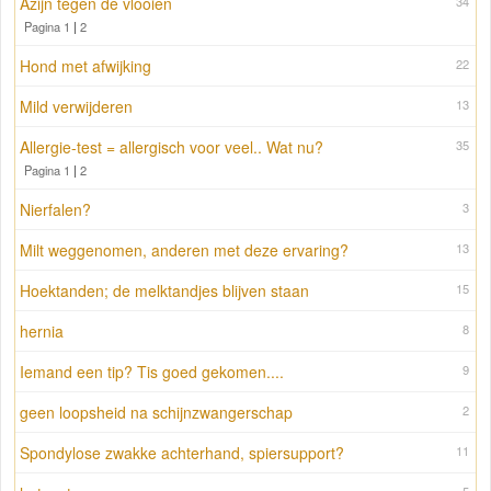
Azijn tegen de vlooien
34
Pagina 1
|
2
Hond met afwijking
22
Mild verwijderen
13
Allergie-test = allergisch voor veel.. Wat nu?
35
Pagina 1
|
2
Nierfalen?
3
Milt weggenomen, anderen met deze ervaring?
13
Hoektanden; de melktandjes blijven staan
15
hernia
8
Iemand een tip? Tis goed gekomen....
9
geen loopsheid na schijnzwangerschap
2
Spondylose zwakke achterhand, spiersupport?
11