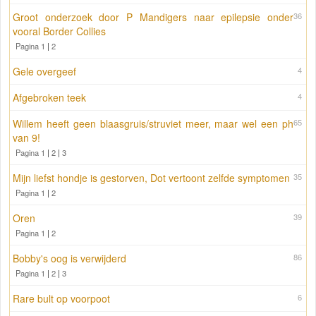
Groot onderzoek door P Mandigers naar epilepsie onder
36
vooral Border Collies
Pagina 1
|
2
Gele overgeef
4
Afgebroken teek
4
Willem heeft geen blaasgruis/struviet meer, maar wel een ph
65
van 9!
Pagina 1
|
2
|
3
Mijn liefst hondje is gestorven, Dot vertoont zelfde symptomen
35
Pagina 1
|
2
Oren
39
Pagina 1
|
2
Bobby's oog is verwijderd
86
Pagina 1
|
2
|
3
Rare bult op voorpoot
6