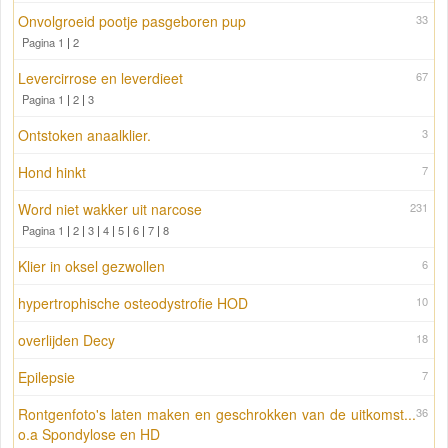
Onvolgroeid pootje pasgeboren pup
33
Pagina 1
|
2
Levercirrose en leverdieet
67
Pagina 1
|
2
|
3
Ontstoken anaalklier.
3
Hond hinkt
7
Word niet wakker uit narcose
231
Pagina 1
|
2
|
3
|
4
|
5
|
6
|
7
|
8
Klier in oksel gezwollen
6
hypertrophische osteodystrofie HOD
10
overlijden Decy
18
Epilepsie
7
Rontgenfoto's laten maken en geschrokken van de uitkomst...
36
o.a Spondylose en HD