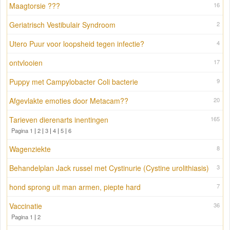
Maagtorsie ???
16
Geriatrisch Vestibulair Syndroom
2
Utero Puur voor loopsheid tegen infectie?
4
ontvlooien
17
Puppy met Campylobacter Coli bacterie
9
Afgevlakte emoties door Metacam??
20
Tarieven dierenarts inentingen
165
Pagina 1
|
2
|
3
|
4
|
5
|
6
Wagenziekte
8
Behandelplan Jack russel met Cystinurie (Cystine urolithiasis)
3
hond sprong uit man armen, piepte hard
7
Vaccinatie
36
Pagina 1
|
2