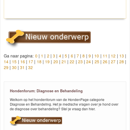
Ga naar pagina:
0
|
1
|
2
|
3
|
4
|
5
|
6
|
7
|
8
|
9
|
10
|
11
|
12
|
13
|
14
|
15
|
16
|
17
|
18
|
19
|
20
|
21
|
22
|
23
|
24
|
25
|
26
|
27
|
28
|
29
|
30
|
31
|
32
Hondenforum: Diagnose en Behandeling
Welkom op het hondenforum van de HondenPage categorie
Diagnose en Behandeling. Het je medische vragen over je hond over
de diagnose over behandeling? Stel je vraag dan hier.