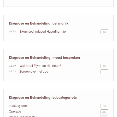
Diagnose en Behandeling: belangrijk
16:32
Exercised Induced Hyperthermie
62
Diagnose en Behandeling: meest besproken
22:19
Wat heeft Flynn op zijn neus?
59
15:03
Zorgen over het oog
11
Diagnose en Behandeling: subcategorieën
mastocytoom
18
Operatie
257
HD (heupdysplasie)