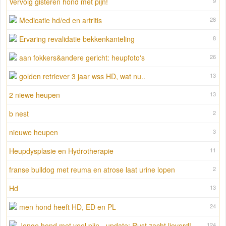
Vervolg gisteren hond met pijn!
9
Medicatie hd/ed en artritis
28
Ervaring revalidatie bekkenkanteling
8
aan fokkers&andere gericht: heupfoto's
26
golden retriever 3 jaar wss HD, wat nu..
13
2 niewe heupen
13
b nest
2
nieuwe heupen
3
Heupdysplasie en Hydrotherapie
11
franse bulldog met reuma en atrose laat urine lopen
2
Hd
13
men hond heeft HD, ED en PL
24
Jonge hond met veel pijn - update: Rust zacht lieverd!
124