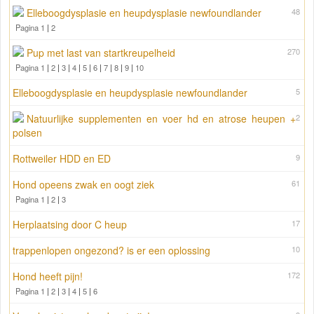
Elleboogdysplasie en heupdysplasie newfoundlander
48
Pagina 1
|
2
Pup met last van startkreupelheid
270
Pagina 1
|
2
|
3
|
4
|
5
|
6
|
7
|
8
|
9
|
10
Elleboogdysplasie en heupdysplasie newfoundlander
5
Natuurlijke supplementen en voer hd en atrose heupen +
2
polsen
Rottweiler HDD en ED
9
Hond opeens zwak en oogt ziek
61
Pagina 1
|
2
|
3
Herplaatsing door C heup
17
trappenlopen ongezond? is er een oplossing
10
Hond heeft pijn!
172
Pagina 1
|
2
|
3
|
4
|
5
|
6