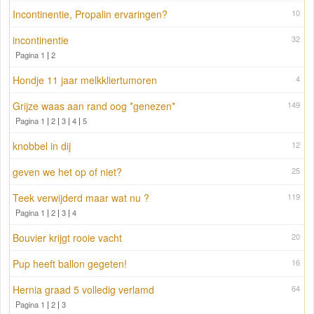
Incontinentie, Propalin ervaringen?
10
incontinentie
32
Pagina 1
|
2
Hondje 11 jaar melkkliertumoren
4
Grijze waas aan rand oog *genezen*
149
Pagina 1
|
2
|
3
|
4
|
5
knobbel in dij
12
geven we het op of niet?
25
Teek verwijderd maar wat nu ?
119
Pagina 1
|
2
|
3
|
4
Bouvier krijgt rooie vacht
20
Pup heeft ballon gegeten!
16
Hernia graad 5 volledig verlamd
64
Pagina 1
|
2
|
3