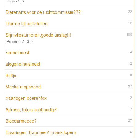
Pagina 1
|
2
Dierenarts voor de tuchtcommissie???
22
Diarree bij activiteiten
12
Slijmvliestumoren,goede uitslag!!!
100
Pagina 1
|
2
|
3
|
4
kennelhoest
4
alegerie huismeid
12
Bultje
8
Manke mopshond
27
traanogen boerenfox
2
Artrose, foto's echt nodig?
7
Bloedarmoede?
27
Ervaringen Traumeel? (mank lopen)
6