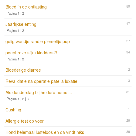
Bloed in de ontlasting
59
Pagina 1
|
2
Jaarlijkse enting
47
Pagina 1
|
2
gelig wondje randje piemeltje pup
27
poept roze slijm klodders?!
34
Pagina 1
|
2
Bloederige diarree
2
Revalidatie na operatie patella luxatie
3
Als donderslag bij heldere hemel...
81
Pagina 1
|
2
|
3
Cushing
1
Allergie test op voer.
29
Hond helemaal lusteloos en da vindt niks
39