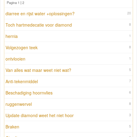
Pagina 1
|
2
diarree en rijst water +oplossingen?
20
Toch hartmedecatie voor diamond
8
hernia
1
Volgezogen teek
8
ontvlooien
1
Van alles wat maar weet niet wat?
5
Anti-tekenmiddel
7
Beschadiging hoornvlies
6
ruggenwervel
8
Update diamond weet het niet hoor
3
Braken
5