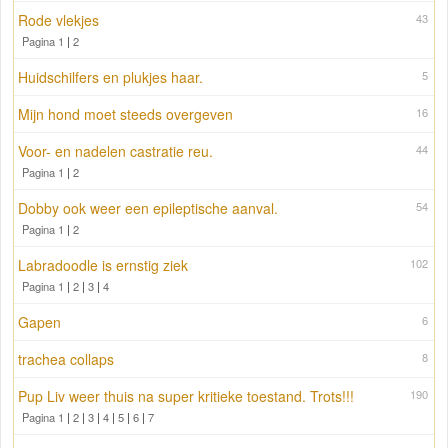
Rode vlekjes
43
Pagina 1
|
2
Huidschilfers en plukjes haar.
5
Mijn hond moet steeds overgeven
16
Voor- en nadelen castratie reu.
44
Pagina 1
|
2
Dobby ook weer een epileptische aanval.
54
Pagina 1
|
2
Labradoodle is ernstig ziek
102
Pagina 1
|
2
|
3
|
4
Gapen
6
trachea collaps
8
Pup Liv weer thuis na super kritieke toestand. Trots!!!
190
Pagina 1
|
2
|
3
|
4
|
5
|
6
|
7