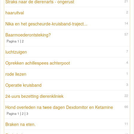
Straks naar de dierenarts - ongerust
21
haaruitval
2
Nika en het gescheurde-kruisband-traject...
14
Baarmoederontsteking?
57
Pagina 1
|
2
luchtzuigen
7
Oprekken achillespees achterpoot
4
rode liezen
1
Operatie kruisband
3
24-uurs bezetting dierenkliniek
22
Hond overleden na twee dagen Dexdomitor en Ketamine
66
Pagina 1
|
2
|
3
Braken na eten.
11