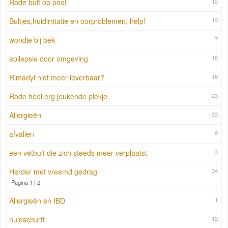
Rode bult op poot
12
Bultjes,huidirritatie en oorproblemen, help!
13
wondje bij bek
7
epilepsie door omgeving
18
Rimadyl niet meer leverbaar?
16
Rode heel erg jeukende plekje
23
Allergieën
23
afvallen
9
een vetbult die zich steeds meer verplaatst
3
Herder met vreemd gedrag
34
Pagina 1
|
2
Allergieën en IBD
1
huidschurft
12