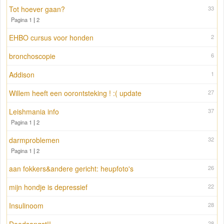
Tot hoever gaan?
33
Pagina 1
|
2
EHBO cursus voor honden
2
bronchoscopie
6
Addison
1
Willem heeft een oorontsteking ! :( update
27
Leishmania info
37
Pagina 1
|
2
darmproblemen
32
Pagina 1
|
2
aan fokkers&andere gericht: heupfoto's
26
mijn hondje is depressief
22
Insulinoom
28
28