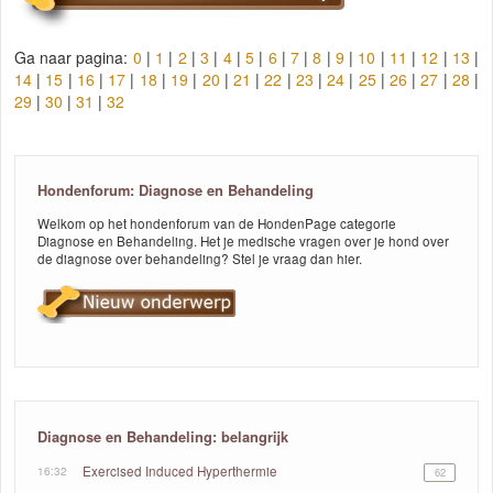
Ga naar pagina:
0
|
1
|
2
|
3
|
4
|
5
|
6
|
7
|
8
|
9
|
10
|
11
|
12
|
13
|
14
|
15
|
16
|
17
|
18
|
19
|
20
|
21
|
22
|
23
|
24
|
25
|
26
|
27
|
28
|
29
|
30
|
31
|
32
Hondenforum: Diagnose en Behandeling
Welkom op het hondenforum van de HondenPage categorie
Diagnose en Behandeling. Het je medische vragen over je hond over
de diagnose over behandeling? Stel je vraag dan hier.
Diagnose en Behandeling: belangrijk
16:32
Exercised Induced Hyperthermie
62