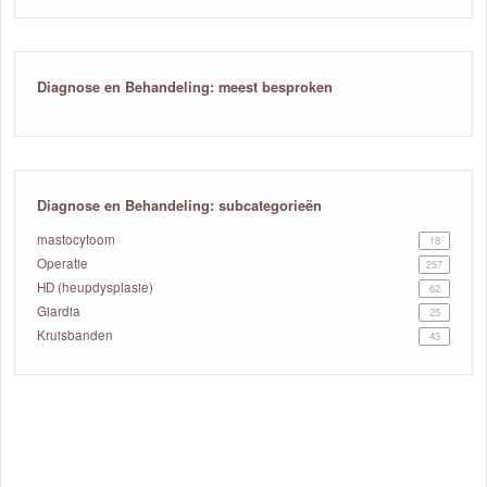
Diagnose en Behandeling: meest besproken
Diagnose en Behandeling: subcategorieën
mastocytoom
18
Operatie
257
HD (heupdysplasie)
62
Giardia
25
Kruisbanden
43