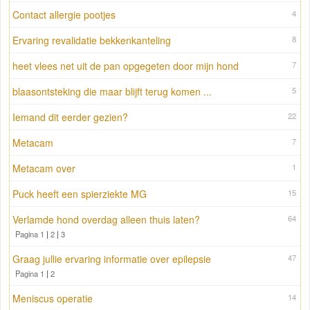
Contact allergie pootjes
4
Ervaring revalidatie bekkenkanteling
8
heet vlees net uit de pan opgegeten door mijn hond
7
blaasontsteking die maar blijft terug komen ...
5
Iemand dit eerder gezien?
22
Metacam
7
Metacam over
1
Puck heeft een spierziekte MG
15
Verlamde hond overdag alleen thuis laten?
64
Pagina 1
|
2
|
3
Graag jullie ervaring informatie over epilepsie
47
Pagina 1
|
2
Meniscus operatie
14