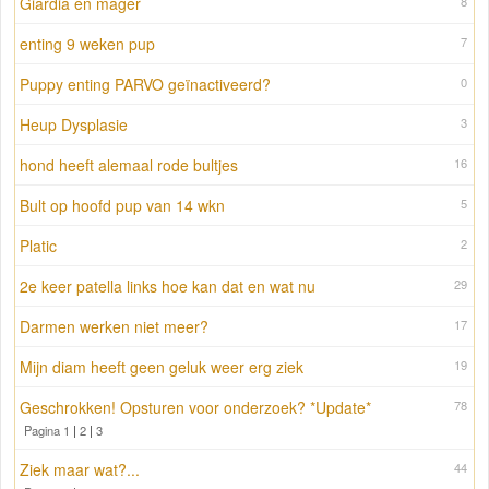
Giardia en mager
8
enting 9 weken pup
7
Puppy enting PARVO geïnactiveerd?
0
Heup Dysplasie
3
hond heeft alemaal rode bultjes
16
Bult op hoofd pup van 14 wkn
5
Platic
2
2e keer patella links hoe kan dat en wat nu
29
Darmen werken niet meer?
17
Mijn diam heeft geen geluk weer erg ziek
19
Geschrokken! Opsturen voor onderzoek? *Update*
78
Pagina 1
|
2
|
3
Ziek maar wat?...
44