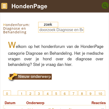
HondenPage
Hondenforum:
Diagnose en
Behandeling
W
elkom op het hondenforum van de HondenPage
categorie Diagnose en Behandeling. Het je medische
vragen over je hond over de diagnose over
behandeling? Stel je vraag dan hier.
0
1
2
3
4
5
6
7
8
9
10
11
12
13
14
15
> 32
Datum
Onderwerp
Reacties