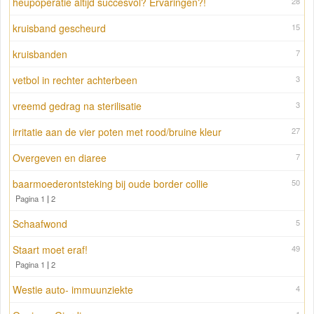
heupoperatie altijd succesvol? Ervaringen?!
28
kruisband gescheurd
15
kruisbanden
7
vetbol in rechter achterbeen
3
vreemd gedrag na sterilisatie
3
irritatie aan de vier poten met rood/bruine kleur
27
Overgeven en diaree
7
baarmoederontsteking bij oude border collie
50
Pagina 1
|
2
Schaafwond
5
Staart moet eraf!
49
Pagina 1
|
2
Westie auto- immuunziekte
4