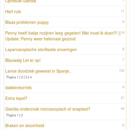
Opnieuw Giardia
1
Hart ruis
11
Blaas problemen puppy
9
Penny heeft bakje rozijnen leeg gegeten! Wat moet ik doen?! ||
19
Update: Penny weer helemaal gezond
Laparoscopische sterilisatie ervaringen
8
Blauwalg Let er op!
7
Lance doodziek geweest in Spanje..
102
Pagina 1
|
2
|
3
|
4
slakkenkorrels
9
Extra tepel?
27
Giardia onderzoek microscopisch of snaptest?
43
Pagina 1
|
2
Braken en sloomheid
6