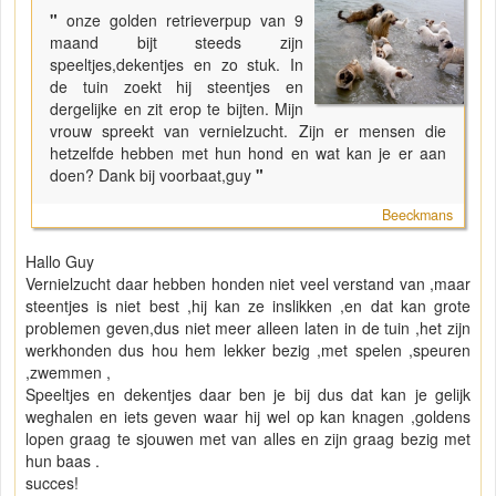
"
onze golden retrieverpup van 9
maand bijt steeds zijn
speeltjes,dekentjes en zo stuk. In
de tuin zoekt hij steentjes en
dergelijke en zit erop te bijten. Mijn
vrouw spreekt van vernielzucht. Zijn er mensen die
hetzelfde hebben met hun hond en wat kan je er aan
doen? Dank bij voorbaat,guy
"
Beeckmans
Hallo Guy
Vernielzucht daar hebben honden niet veel verstand van ,maar
steentjes is niet best ,hij kan ze inslikken ,en dat kan grote
problemen geven,dus niet meer alleen laten in de tuin ,het zijn
werkhonden dus hou hem lekker bezig ,met spelen ,speuren
,zwemmen ,
Speeltjes en dekentjes daar ben je bij dus dat kan je gelijk
weghalen en iets geven waar hij wel op kan knagen ,goldens
lopen graag te sjouwen met van alles en zijn graag bezig met
hun baas .
succes!