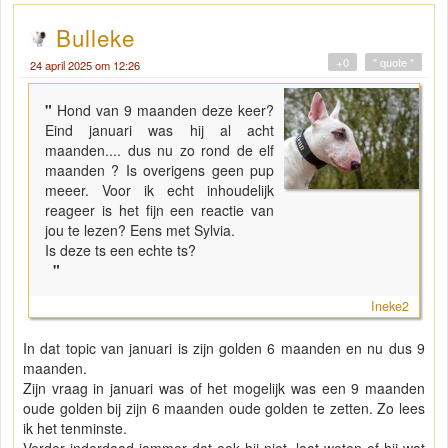
Bulleke
+0
" quote "
24 april 2025 om 12:26
"
Hond van 9 maanden deze keer?
Eind januari was hij al acht
maanden.... dus nu zo rond de elf
maanden ? Is overigens geen pup
meeer. Voor ik echt inhoudelijk
reageer is het fijn een reactie van
jou te lezen? Eens met Sylvia.
Is deze ts een echte ts?
"
Ineke2
In dat topic van januari is zijn golden 6 maanden en nu dus 9
maanden.
Zijn vraag in januari was of het mogelijk was een 9 maanden
oude golden bij zijn 6 maanden oude golden te zetten. Zo lees
ik het tenminste.
Verder inderdaad jammer dat ook hij niet laat weten of hij wat