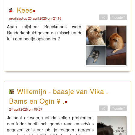
Kees
+0
" quote "
gewijzigd op 23 april 2025 om 21:15
Aaah mijnheer Beeckmans weer!
Runderkophuid geven en misschien de
tuin een beetje opschonen?
Willemijn - baasje van Vika .
Bams en Ogin ¥ .
+0
" quote "
24 april 2025 om 06:57
Je bent er weer, met de zelfde problemen,
een ieder heeft toch goede raad en advies
gegeven zelfs per pb, je reageert nergens