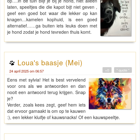
op….in de tuin blijf je bij je hond, niet alleen
laten, speeltjes die die kapot bijt niet geven ,
geef een goed bot waar die lekker op kan
knagen…kamelen kophuid, is een goed
alternatief……ga buiten iets leuks doen met
je hond zodat je hond tevreden thuis komt.
Loua's baasje (Mei)
+0
" quote "
24 april 2025 om 06:57
Eens met sylvia! Het is best vervelend
voor ons als we antwoorden en dan
nooit een antwoord terug krijgen. Snap
je?
Verder, zoals kees zegt, geef hem iets
dat ervoor gamaakt is om op te kauwen
:), een lekker kluifje of kauwsnacks! Of een kauwspeeltje.