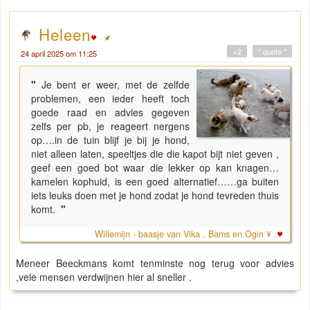
Heleen
+2
" quote "
24 april 2025 om 11:25
"
Je bent er weer, met de zelfde
problemen, een ieder heeft toch
goede raad en advies gegeven
zelfs per pb, je reageert nergens
op….in de tuin blijf je bij je hond,
niet alleen laten, speeltjes die die kapot bijt niet geven ,
geef een goed bot waar die lekker op kan knagen…
kamelen kophuid, is een goed alternatief……ga buiten
iets leuks doen met je hond zodat je hond tevreden thuis
komt.
"
Willemijn - baasje van Vika . Bams en Ogin ¥ .
Meneer Beeckmans komt tenminste nog terug voor advies
,vele mensen verdwijnen hier al sneller .