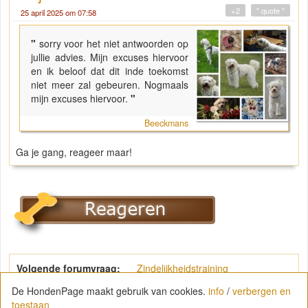
+2
" quote "
25 april 2025 om 07:58
"
sorry voor het niet antwoorden op
jullie advies. Mijn excuses hiervoor
en ik beloof dat dit inde toekomst
niet meer zal gebeuren. Nogmaals
mijn excuses hiervoor.
"
Beeckmans
Ga je gang, reageer maar!
Volgende forumvraag:
Zindelijkheidstraining
De HondenPage maakt gebruik van cookies.
info
/
verbergen en
toestaan