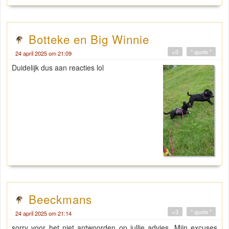
Botteke en Big Winnie
+0
" quote "
24 april 2025 om 21:09
Duidelijk dus aan reacties lol
Beeckmans
+3
" quote "
24 april 2025 om 21:14
sorry voor het niet antwoorden op jullie advies. Mijn excuses