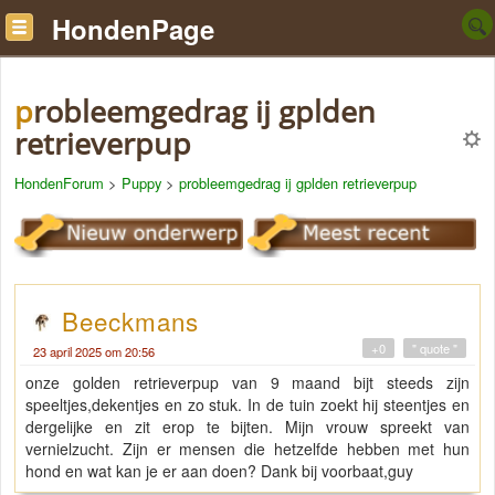
HondenPage
probleemgedrag ij gplden
retrieverpup
HondenForum
>
Puppy
>
probleemgedrag ij gplden retrieverpup
Beeckmans
+0
" quote "
23 april 2025 om 20:56
onze golden retrieverpup van 9 maand bijt steeds zijn
speeltjes,dekentjes en zo stuk. In de tuin zoekt hij steentjes en
dergelijke en zit erop te bijten. Mijn vrouw spreekt van
vernielzucht. Zijn er mensen die hetzelfde hebben met hun
hond en wat kan je er aan doen? Dank bij voorbaat,guy