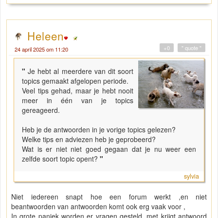
Heleen
+0
" quote "
24 april 2025 om 11:20
"
Je hebt al meerdere van dit soort
topics gemaakt afgelopen periode.
Veel tips gehad, maar je hebt nooit
meer in één van je topics
gereageerd.
Heb je de antwoorden in je vorige topics gelezen?
Welke tips en adviezen heb je geprobeerd?
Wat is er niet niet goed gegaan dat je nu weer een
zelfde soort topic opent?
"
sylvia
Niet iedereen snapt hoe een forum werkt ,en niet
beantwoorden van antwoorden komt ook erg vaak voor ,
In grote paniek worden er vragen gesteld ,met krijgt antwoord