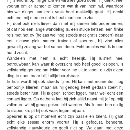
vooruit om er achter te komen wat ik van hem wil, waardoor
nieuwe dingen aanleren vaak heel makkelijk gaat. Hij denkt
echt met mij mee en dat is heel mooi om te zien.
Hij doet ook niets liever dan met mij samen iets ondernemen,
of dat nou een lange wandeling is, een stukje fietsen, een flinke
reis met het ov (helaas wel nog steeds met gratis concert) naar
een nieuwe plek, samen trainen of speuren, hij vind alles
geweldig zolang we het samen doen. Echt precies wat ik in een
hond zocht.
Wandelen met hem is echt heerlijk. Hij luistert heel
betrouwbaar, kan waar ik overzicht heb heel goed loslopen, is
zelfstandig genoeg om lekker voor me uit te lopen en zijn eigen
ding te doen maar blijft altijd bereikbaar.
In huis wordt hij ook steeds fijner. Hij kan met momenten nog
behoorlijk klieren, maar als hij genoeg heeft gedaan zoekt hij
steeds beter rust. Hij is geen schoot ligger, maar wel echt een
contact ligger. Op de bank laat hij zich altijd naast mij (of op mij)
vallen en wil hij graag geknuffeld worden. Als ik moe ben en lig
te slapen kruipt hij ook vaak tegen mij aan.
Speuren is op dit moment echt zijn passie en talent. Hij gaat
echt elke sessie enorm vooruit. Hij is gefocust, beheerst,
zelfstandig, nauwkeurig en geeft niet op. We gaan met deze