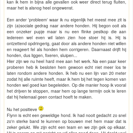
kan ik hem in bijna alle gevallen ook weer direct terug fluiten,
maar het is alsnog heel ongewenst.
Een ander 'probleem' waar ik nu eigenlijk het meest mee zit is
zijn (a)sociale gedrag naar andere honden. Hij begon ooit als
een onzeker pupje maar is nu een flinke pestkop die aan
iedereen wel even wil laten zien hoe stoer hij is. Hij is
ontzettend opdringerig, gaat door als andere honden niet willen
en reageert fel als honden hem corrigeren. Daarnaast drijft hij
honden, dus liggen, fixeren, sluipen...
Hier zijn we nu heel hard mee aan het werk. Na een paar keer
proberen heb ik besloten hem gewoon echt niet meer los te
laten rondom andere honden. Ik heb nu een lijn van 20 meter
zodat hij alle ruimte heeft, maar ik hem bij het tegen komen van
honden wel goed kan begeleiden. Op die manier hoop ik vooral
het drijven te stoppen, maar hem op lange termijn ook te leren
dat hij helemaal geen contact hoeft te maken.
Nu het positieve
Flynn is echt een geweldige hond. Ik had nooit gedacht zo snel
zo'n sterke band te kunnen op bouwen met hem maar dat is
zeker gelukt. We zijn echt een team en we zijn gek op elkaar.
Hij is enorm op mij gericht en wil alles goed doen. Hij denkt veel