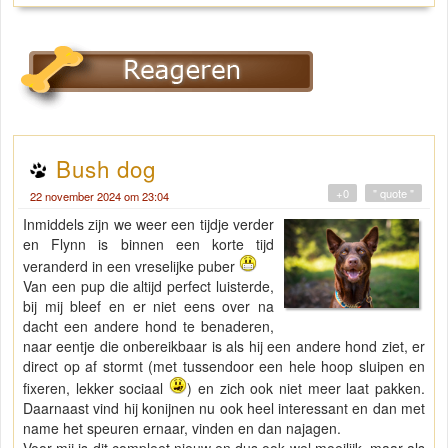
Bush dog
+0
" quote "
22 november 2024 om 23:04
Inmiddels zijn we weer een tijdje verder
en Flynn is binnen een korte tijd
veranderd in een vreselijke puber
Van een pup die altijd perfect luisterde,
bij mij bleef en er niet eens over na
dacht een andere hond te benaderen,
naar eentje die onbereikbaar is als hij een andere hond ziet, er
direct op af stormt (met tussendoor een hele hoop sluipen en
fixeren, lekker sociaal
) en zich ook niet meer laat pakken.
Daarnaast vind hij konijnen nu ook heel interessant en dan met
name het speuren ernaar, vinden en dan najagen.
Voor mij is dit compleet nieuw en dus ook wel moeilijk, maar als