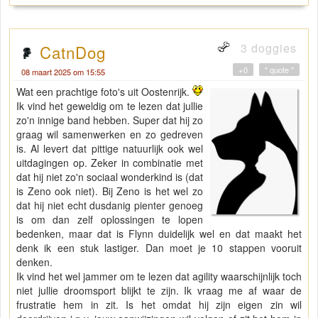
3 doggies
CatnDog
+0
" quote "
08 maart 2025 om 15:55
Wat een prachtige foto's uit Oostenrijk.
Ik vind het geweldig om te lezen dat jullie
zo'n innige band hebben. Super dat hij zo
graag wil samenwerken en zo gedreven
is. Al levert dat pittige natuurlijk ook wel
uitdagingen op. Zeker in combinatie met
dat hij niet zo'n sociaal wonderkind is (dat
is Zeno ook niet). Bij Zeno is het wel zo
dat hij niet echt dusdanig pienter genoeg
is om dan zelf oplossingen te lopen
bedenken, maar dat is Flynn duidelijk wel en dat maakt het
denk ik een stuk lastiger. Dan moet je 10 stappen vooruit
denken.
Ik vind het wel jammer om te lezen dat agility waarschijnlijk toch
niet jullie droomsport blijkt te zijn. Ik vraag me af waar de
frustratie hem in zit. Is het omdat hij zijn eigen zin wil