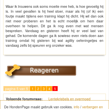
Waar ik trouwens ook soms moeite mee heb, is hoe gevoelig hij
is. In veel gevallen is hij heel stoer, maar als hij (of ik) een
foutje maakt tijdens een training klapt hij dicht. Hij wil dan ook
niet meer proberen en het is echt moeilijk om hem daar
overheen te helpen. Dit ga ik nog even met wat mensen
bespreken. Vandaag en gisteren heeft hij er veel last van
gehad. De komende dagen ga ik sowieso even niets doen aan
training omdat hij gisteren bij wat agility oefeningetjes en
vandaag zelfs bij speuren erg onzeker was.
pagina 5 van 5
1
2
3
4
5
Volgende forumvraag:
Lentekriebels en overmoed
De HondenPage maakt gebruik van cookies.
info
/
verbergen en