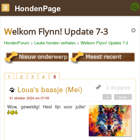
HondenPage
Welkom Flynn! Update 7-3
HondenForum
>
Leuke honden verhalen
>
Welkom Flynn! Update 7-3
1
2
3
4
5
3 doggies
Loua's baasje (Mei)
+0
" quote "
31 oktober 2024 om 07:09
Wow, geweldig! Heel fijn voor jullie!