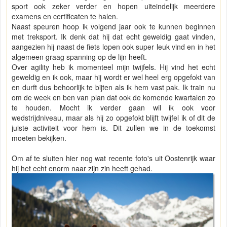
sport ook zeker verder en hopen uiteindelijk meerdere
examens en certificaten te halen.
Naast speuren hoop ik volgend jaar ook te kunnen beginnen
met treksport. Ik denk dat hij dat echt geweldig gaat vinden,
aangezien hij naast de fiets lopen ook super leuk vind en in het
algemeen graag spanning op de lijn heeft.
Over agility heb ik momenteel mijn twijfels. Hij vind het echt
geweldig en ik ook, maar hij wordt er wel heel erg opgefokt van
en durft dus behoorlijk te bijten als ik hem vast pak. Ik train nu
om de week en ben van plan dat ook de komende kwartalen zo
te houden. Mocht ik verder gaan wil ik ook voor
wedstrijdniveau, maar als hij zo opgefokt blijft twijfel ik of dit de
juiste activiteit voor hem is. Dit zullen we in de toekomst
moeten bekijken.
Om af te sluiten hier nog wat recente foto's uit Oostenrijk waar
hij het echt enorm naar zijn zin heeft gehad.