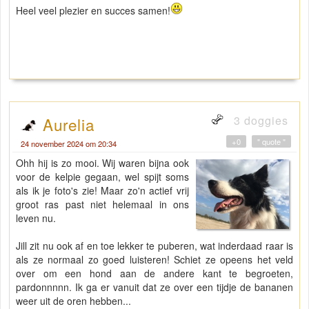
Heel veel plezier en succes samen!
3 doggies
Aurelia
+0
" quote "
24 november 2024 om 20:34
Ohh hij is zo mooi. Wij waren bijna ook
voor de kelpie gegaan, wel spijt soms
als ik je foto's zie! Maar zo'n actief vrij
groot ras past niet helemaal in ons
leven nu.
Jill zit nu ook af en toe lekker te puberen, wat inderdaad raar is
als ze normaal zo goed luisteren! Schiet ze opeens het veld
over om een hond aan de andere kant te begroeten,
pardonnnnn. Ik ga er vanuit dat ze over een tijdje de bananen
weer uit de oren hebben...