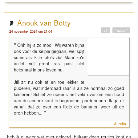
Anouk van Botty
+0
" quote "
24 november 2024 om 21:04
"
Ohh hij is zo mooi. Wij waren bijna
ook voor de kelpie gegaan, wel spijt
soms als ik je foto's zie! Maar zo'n
actief vrij groot ras past niet
helemaal in ons leven nu.
Jill zit nu ook af en toe lekker te
puberen, wat inderdaad raar is als ze normaal zo goed
luisteren! Schiet ze opeens het veld over om een hond
aan de andere kant te begroeten, pardonnnnn. Ik ga er
vanuit dat ze over een tijdje de bananen weer uit de
oren hebben...
"
Aurelia
heb ik ol weer wat over geleerd, blijkaar doen reutjes kont en