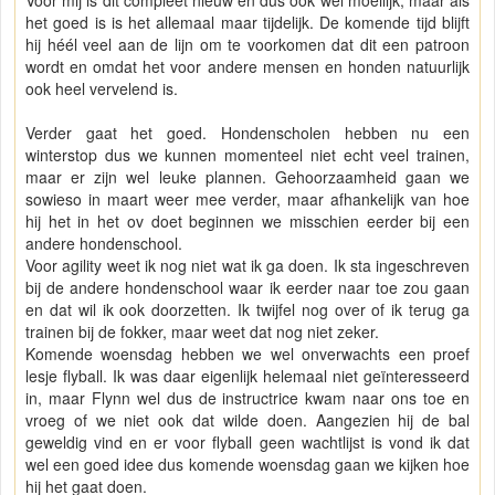
het goed is is het allemaal maar tijdelijk. De komende tijd blijft
hij héél veel aan de lijn om te voorkomen dat dit een patroon
wordt en omdat het voor andere mensen en honden natuurlijk
ook heel vervelend is.
Verder gaat het goed. Hondenscholen hebben nu een
winterstop dus we kunnen momenteel niet echt veel trainen,
maar er zijn wel leuke plannen. Gehoorzaamheid gaan we
sowieso in maart weer mee verder, maar afhankelijk van hoe
hij het in het ov doet beginnen we misschien eerder bij een
andere hondenschool.
Voor agility weet ik nog niet wat ik ga doen. Ik sta ingeschreven
bij de andere hondenschool waar ik eerder naar toe zou gaan
en dat wil ik ook doorzetten. Ik twijfel nog over of ik terug ga
trainen bij de fokker, maar weet dat nog niet zeker.
Komende woensdag hebben we wel onverwachts een proef
lesje flyball. Ik was daar eigenlijk helemaal niet geïnteresseerd
in, maar Flynn wel dus de instructrice kwam naar ons toe en
vroeg of we niet ook dat wilde doen. Aangezien hij de bal
geweldig vind en er voor flyball geen wachtlijst is vond ik dat
wel een goed idee dus komende woensdag gaan we kijken hoe
hij het gaat doen.