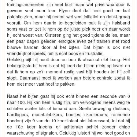
trainingsmomenten zijn heel kort maar wel privé waardoor ik
gewoon veel meer leer. Flynn doet dat heel goed en laat
potentie zien, maar hij neemt wel veel initiatief en denkt graag
vooruit. Om hem daarin te begeleiden pak ik zijn halsband
soms vast en zet ik hem op de juiste plek neer en daar wordt
hij echt woest van. Gisteren ging het goed tijdens de les, maar
een paar dagen geleden eindigde even zelf trainen met rood
blauwe handen door al het bijten. Dat bijten is ook niet
vriendelijk of speels, het is echt boos en frustratie.
Gelukkig bijt hij nooit door en ben ik absoluut niet bang. Het
belangrijkste bij hem is dat hij leert dat bijten niets op levert en
dat ik hem op zo'n moment rustig vast blijf houden tot hij zelf
stopt. Daarnaast moet ik werken aan betere controle zodat ik
hem niet meer vast hoef te pakken.
Naast het bijten gaat hij ook echt binnen een seconde van 0
naar 100. Hij kan heel rustig zijn, om vervolgens ineens weg te
schieten achter iets of iemand aan. Snelle beweging (fietsers,
hardlopers, mountainbikers, bootjes, skeeleraars, rennende
honden) zijn 9 van de 10 keer totaal niet interessant, tot dat hij
de 10e keer ineens er achteraan schiet zonder enige
waarschuwing of signalen. Gelukkig luistert hij wel heel goed en