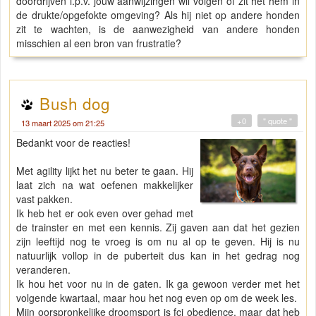
doordrijven i.p.v. jouw aanwijzingen wil volgen of zit het hem in
de drukte/opgefokte omgeving? Als hij niet op andere honden
zit te wachten, is de aanwezigheid van andere honden
misschien al een bron van frustratie?
Bush dog
+0
" quote "
13 maart 2025 om 21:25
Bedankt voor de reacties!
Met agility lijkt het nu beter te gaan. Hij
laat zich na wat oefenen makkelijker
vast pakken.
Ik heb het er ook even over gehad met
de trainster en met een kennis. Zij gaven aan dat het gezien
zijn leeftijd nog te vroeg is om nu al op te geven. Hij is nu
natuurlijk vollop in de puberteit dus kan in het gedrag nog
veranderen.
Ik hou het voor nu in de gaten. Ik ga gewoon verder met het
volgende kwartaal, maar hou het nog even op om de week les.
Mijn oorspronkelijke droomsport is fci obedience, maar dat heb