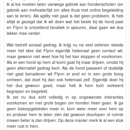
ik al los moeten laten vanwege gebrek aan hondenscholen (en
gebrek aan motivatie/tijd om alles thuis met online begeleiding
aan te leren). Als agility niet gaat is dat geen probleem. Ik heb
altijd al gezegd dat ik wil doen wat het beste bij de hond past
en Flynn is ontzettend fanatiek in speuren, daar gaan we dus
lekker mee verder.
Wat betreft sociaal gedrag, ik krijg nu na veel oefenen steeds
meer het idee dat Flynn eigenlijk helemaal geen contact wil,
maar gewoon niet weet hoe hij het kan stoppen of voorkomen.
Als er een hond op hem af komt gaat hij maar drijven, omdat hij
geen alternatief gedrag kent. Als de hond passeert of duidelijk
niet gaat benaderen wil Flynn er snel en in een grote boog
omheen, dat doet hij dan ook helemaal zelf. Eigenlijk doet hij
het dus gewoon goed, maar heb ik hem toch verkeerd
begrepen en begeleid.
Ik zet nu dus echt volledig in op ongewenste interacties
voorkomen en met grote bogen om honden heen gaan. Ik ga
geen losloopgebieden meer in, kom weer meer voor hem op
en probeer hem te laten zien dat gewoon doorlopen of ruimte
creeen beter is dan drijven. Op deze manier merk ik al een stuk
meer rust in hem.