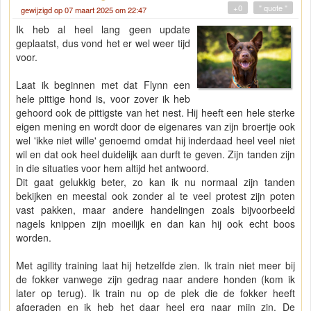
+0
" quote "
gewijzigd op 07 maart 2025 om 22:47
Ik heb al heel lang geen update
geplaatst, dus vond het er wel weer tijd
voor.
Laat ik beginnen met dat Flynn een
hele pittige hond is, voor zover ik heb
gehoord ook de pittigste van het nest. Hij heeft een hele sterke
eigen mening en wordt door de eigenares van zijn broertje ook
wel 'ikke niet wille' genoemd omdat hij inderdaad heel veel niet
wil en dat ook heel duidelijk aan durft te geven. Zijn tanden zijn
in die situaties voor hem altijd het antwoord.
Dit gaat gelukkig beter, zo kan ik nu normaal zijn tanden
bekijken en meestal ook zonder al te veel protest zijn poten
vast pakken, maar andere handelingen zoals bijvoorbeeld
nagels knippen zijn moeilijk en dan kan hij ook echt boos
worden.
Met agility training laat hij hetzelfde zien. Ik train niet meer bij
de fokker vanwege zijn gedrag naar andere honden (kom ik
later op terug). Ik train nu op de plek die de fokker heeft
afgeraden en ik heb het daar heel erg naar mijn zin. De