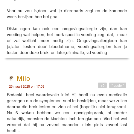
Voor nu zou ik,doen wat je dierenarts zegt en de komende
week bekijken hoe het gaat.
Dikke ogen kan ook een omgevingsallergie zijn, dan kan
voeding wat helpen, het merk specific voeding zegt dat, maar
er zal wellicht meer nodig zijn. Omgevingsallergieen kan
je,laten testen door bloedafname, voedingsallergien kan je
testen door deze brok, en later,eliminatie, vd voeding
Milo
+0
" quote "
23 maart 2025 om 17:03
Bedankt, heel waardevolle info! Hij heeft nu even medicatie
gekregen om de symptomen snel te bestrijden, maar we zullen
daarna die brok testen en zien of het (hopelijk) niet terugkomt.
Na 6 weken hebben we een opvolgafspraak, of eerder
natuurlijk, moesten de klachten toch terugkomen. Vind het wel
vreemd dat hij na zoveel maanden niets plots zoveel last
heeft...