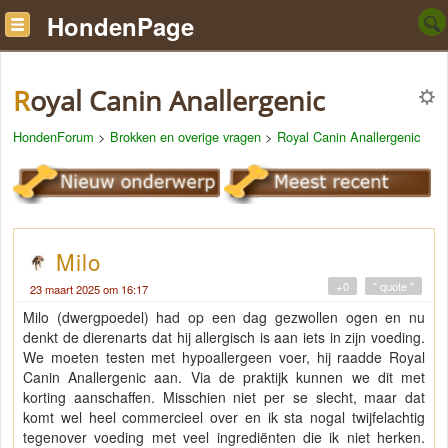
HondenPage
Royal Canin Anallergenic
HondenForum
>
Brokken en overige vragen
>
Royal Canin Anallergenic
Milo
+0
" quote "
23 maart 2025 om 16:17
Milo (dwergpoedel) had op een dag gezwollen ogen en nu
denkt de dierenarts dat hij allergisch is aan iets in zijn voeding.
We moeten testen met hypoallergeen voer, hij raadde Royal
Canin Anallergenic aan. Via de praktijk kunnen we dit met
korting aanschaffen. Misschien niet per se slecht, maar dat
komt wel heel commercieel over en ik sta nogal twijfelachtig
tegenover voeding met veel ingrediënten die ik niet herken.