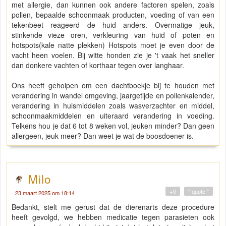
met allergie, dan kunnen ook andere factoren spelen, zoals
pollen, bepaalde schoonmaak producten, voeding of van een
tekenbeet reageerd de huid anders. Overmatige jeuk,
stinkende vieze oren, verkleuring van huid of poten en
hotspots(kale natte plekken) Hotspots moet je even door de
vacht heen voelen. Bij witte honden zie je 't vaak het sneller
dan donkere vachten of korthaar tegen over langhaar.
Ons heeft geholpen om een dachtboekje bij te houden met
verandering in wandel omgeving, jaargetijde en pollenkalender,
verandering in huismiddelen zoals wasverzachter en middel,
schoonmaakmiddelen en uiteraard verandering in voeding.
Telkens hou je dat 6 tot 8 weken vol, jeuken minder? Dan geen
allergeen, jeuk meer? Dan weet je wat de boosdoener is.
Milo
+0
" quote "
23 maart 2025 om 18:14
Bedankt, stelt me gerust dat de dierenarts deze procedure
heeft gevolgd, we hebben medicatie tegen parasieten ook