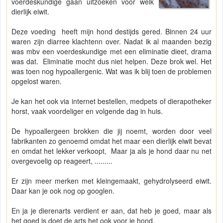
voerdeskundige gaan uitzoeken voor welk
dierlijk eiwit.
Deze voeding heeft mijn hond destijds gered. Binnen 24 uur
waren zijn diarree klachtenn over. Nadat ik al maanden bezig
was mbv een voerdeskundige met een eliminatie dieet, drama
was dat. Eliminatie mocht dus niet helpen. Deze brok wel. Het
was toen nog hypoallergenic. Wat was ik blij toen de problemen
opgelost waren.
Je kan het ook via internet bestellen, medpets of dierapotheker
horst, vaak voordeliger en volgende dag in huis.
De hypoallergeen brokken die jij noemt, worden door veel
fabrikanten zo genoemd omdat het maar een dierlijk eiwit bevat
en omdat het lekker verkoopt, Maar ja als je hond daar nu net
overgevoelig op reageert, .........
Er zijn meer merken met kleingemaakt, gehydrolyseerd eiwit.
Daar kan je ook nog op googlen.
En ja je dierenarts verdient er aan, dat heb je goed, maar als
het goed is doet de arts het ook voor je hond.