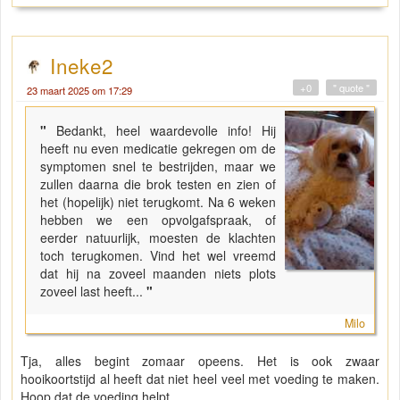
Ineke2
+0
" quote "
23 maart 2025 om 17:29
"
Bedankt, heel waardevolle info! Hij
heeft nu even medicatie gekregen om de
symptomen snel te bestrijden, maar we
zullen daarna die brok testen en zien of
het (hopelijk) niet terugkomt. Na 6 weken
hebben we een opvolgafspraak, of
eerder natuurlijk, moesten de klachten
toch terugkomen. Vind het wel vreemd
dat hij na zoveel maanden niets plots
zoveel last heeft...
"
Milo
Tja, alles begint zomaar opeens. Het is ook zwaar
hooikoortstijd al heeft dat niet heel veel met voeding te maken.
Hoop dat de voeding helpt.