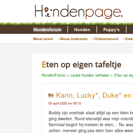
Hondenforum
Honden
Puppy's
Meest recent
• Nieuw onderwerp
• Onbeantwoord
• Zoek
Eten op eigen tafeltje
HondenForum
>
Leuke honden verhalen
>
Eten op eig
Karin, Lucky*, Duke* e
05 april 2025 om 08:15
Buddy zijn voerbak staat altijd op een klein 
ging dweilen. Rond etenstijd was mijn vriend
Normaal begint hij meteen te eten.... Nu was er
zetten. meneer ging pas eten toen alles weer