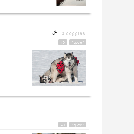
3 doggies
+0
" quote "
+0
" quote "