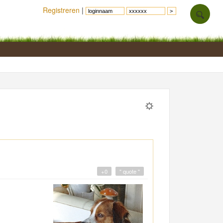
Registreren
|
+0
" quote "