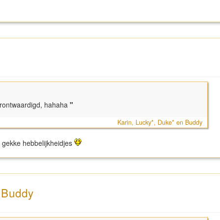
erontwaardigd, hahaha
"
Karin, Lucky*, Duke* en Buddy
e gekke hebbelijkheidjes
n Buddy