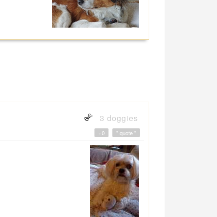
3 doggies
+0
" quote "