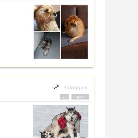
3 doggies
+0
" quote "