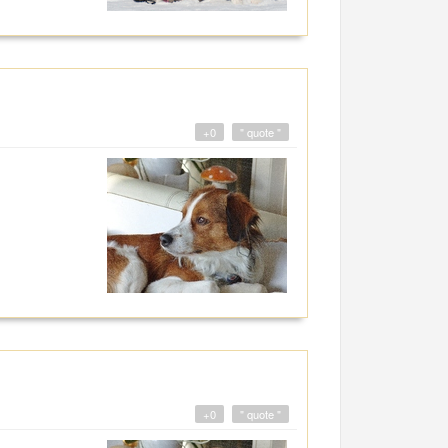
+0
" quote "
+0
" quote "