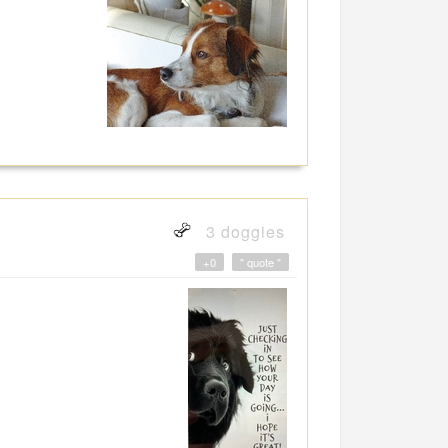
3 doggies
+0
" quote "