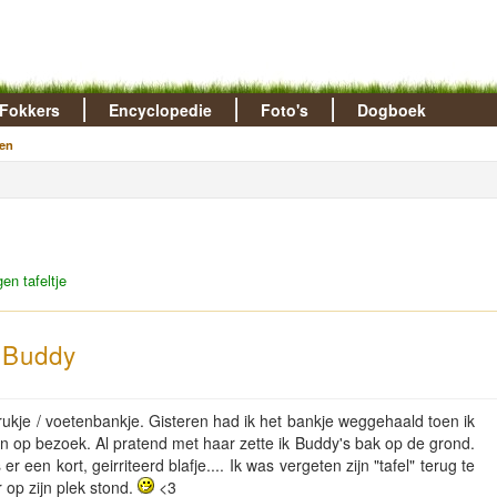
Fokkers
Encyclopedie
Foto's
Dogboek
en
en tafeltje
n Buddy
krukje / voetenbankje. Gisteren had ik het bankje weggehaald toen ik
in op bezoek. Al pratend met haar zette ik Buddy's bak op de grond.
 een kort, geirriteerd blafje.... Ik was vergeten zijn "tafel" terug te
 op zijn plek stond.
<3