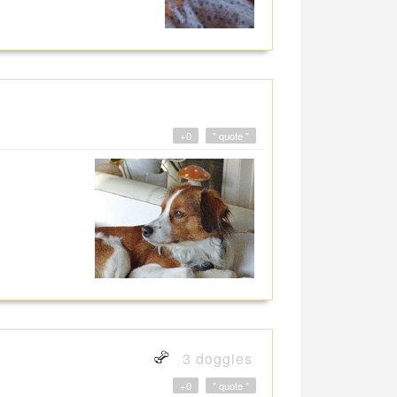
+0
" quote "
3 doggies
+0
" quote "