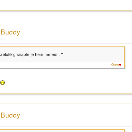
n Buddy
 Gelukkig snapte je hem meteen.
"
Kees
r
n Buddy