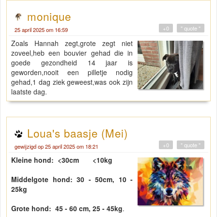
monique
+0
" quote "
25 april 2025 om 16:59
Zoals Hannah zegt,grote zegt niet
zoveel,heb een bouvier gehad die in
goede gezondheid 14 jaar is
geworden,nooit een pilletje nodig
gehad,1 dag ziek geweest,was ook zijn
laatste dag.
Loua's baasje (Mei)
+0
" quote "
gewijzigd op 25 april 2025 om 18:21
Kleine hond: <30cm <10kg
Middelgote hond: 30 - 50cm, 10 -
25kg
Grote hond: 45 - 60 cm, 25 - 45kg
.