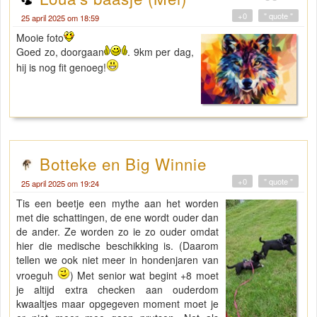
+0
" quote "
25 april 2025 om 18:59
Mooie foto
Goed zo, doorgaan
. 9km per dag,
hij is nog fit genoeg!
Botteke en Big Winnie
+0
" quote "
25 april 2025 om 19:24
Tis een beetje een mythe aan het worden
met die schattingen, de ene wordt ouder dan
de ander. Ze worden zo ie zo ouder omdat
hier die medische beschikking is. (Daarom
tellen we ook niet meer in hondenjaren van
vroeguh
) Met senior wat begint +8 moet
je altijd extra checken aan ouderdom
kwaaltjes maar opgegeven moment moet je