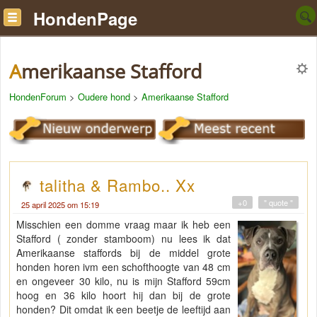
HondenPage
Amerikaanse Stafford
HondenForum
>
Oudere hond
>
Amerikaanse Stafford
talitha & Rambo.. Xx
+0
" quote "
25 april 2025 om 15:19
Misschien een domme vraag maar ik heb een
Stafford ( zonder stamboom) nu lees ik dat
Amerikaanse staffords bij de middel grote
honden horen ivm een schofthoogte van 48 cm
en ongeveer 30 kilo, nu is mijn Stafford 59cm
hoog en 36 kilo hoort hij dan bij de grote
honden? Dit omdat ik een beetje de leeftijd aan