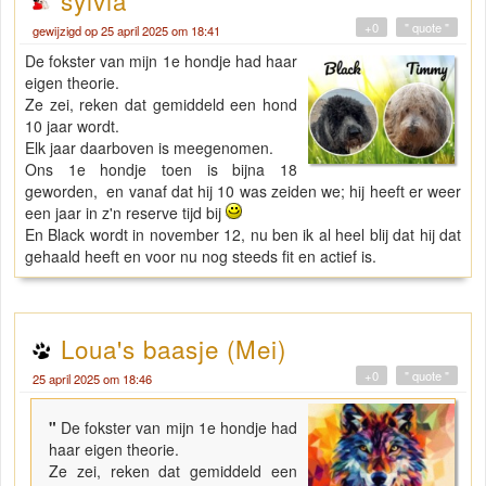
+0
" quote "
gewijzigd op 25 april 2025 om 18:41
De fokster van mijn 1e hondje had haar
eigen theorie.
Ze zei, reken dat gemiddeld een hond
10 jaar wordt.
Elk jaar daarboven is meegenomen.
Ons 1e hondje toen is bijna 18
geworden, en vanaf dat hij 10 was zeiden we; hij heeft er weer
een jaar in z'n reserve tijd bij
En Black wordt in november 12, nu ben ik al heel blij dat hij dat
gehaald heeft en voor nu nog steeds fit en actief is.
Loua's baasje (Mei)
+0
" quote "
25 april 2025 om 18:46
"
De fokster van mijn 1e hondje had
haar eigen theorie.
Ze zei, reken dat gemiddeld een