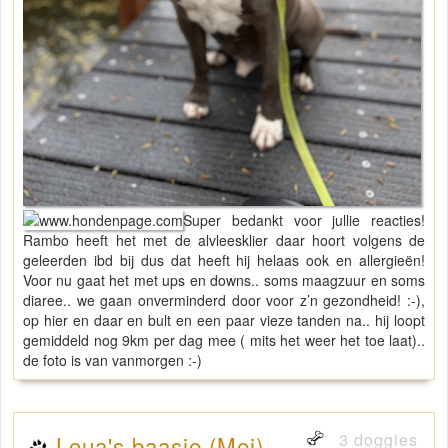
Super bedankt voor jullie reacties!
Rambo heeft het met de alvleesklier daar hoort volgens de
geleerden ibd bij dus dat heeft hij helaas ook en allergieën!
Voor nu gaat het met ups en downs.. soms maagzuur en soms
diaree.. we gaan onverminderd door voor z’n gezondheid! :-),
op hier en daar en bult en een paar vieze tanden na.. hij loopt
gemiddeld nog 9km per dag mee ( mits het weer het toe laat)..
de foto is van vanmorgen :-)
3 doggies
Loua's baasje (Mei)