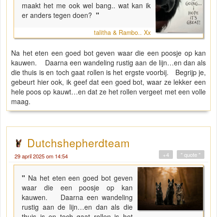
maakt het me ook wel bang.. wat kan ik
er anders tegen doen?
"
talitha & Rambo.. Xx
Na het eten een goed bot geven waar die een poosje op kan
kauwen. Daarna een wandeling rustig aan de lijn…en dan als
die thuis is en toch gaat rollen is het ergste voorbij. Begrijp je,
gebeurt hier ook, ik geef dat een goed bot, waar ze lekker een
hele poos op kauwt…en dat ze het rollen vergeet met een volle
maag.
Dutchshepherdteam
+4
" quote "
29 april 2025 om 14:54
"
Na het eten een goed bot geven
waar die een poosje op kan
kauwen. Daarna een wandeling
rustig aan de lijn…en dan als die
thuis is en toch gaat rollen is het