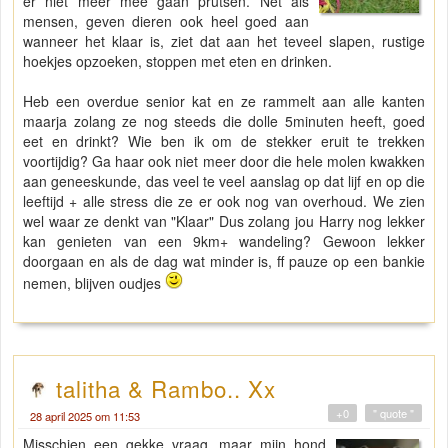
er niet meer mee gaan prutsen. Net als
mensen, geven dieren ook heel goed aan
wanneer het klaar is, ziet dat aan het teveel slapen, rustige
hoekjes opzoeken, stoppen met eten en drinken.
Heb een overdue senior kat en ze rammelt aan alle kanten
maarja zolang ze nog steeds die dolle 5minuten heeft, goed
eet en drinkt? Wie ben ik om de stekker eruit te trekken
voortijdig? Ga haar ook niet meer door die hele molen kwakken
aan geneeskunde, das veel te veel aanslag op dat lijf en op die
leeftijd + alle stress die ze er ook nog van overhoud. We zien
wel waar ze denkt van "Klaar" Dus zolang jou Harry nog lekker
kan genieten van een 9km+ wandeling? Gewoon lekker
doorgaan en als de dag wat minder is, ff pauze op een bankie
nemen, blijven oudjes
talitha & Rambo.. Xx
+0
" quote "
28 april 2025 om 11:53
Misschien een gekke vraag, maar mijn hond