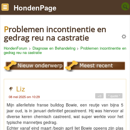
HondenPage
Problemen incontinentie en
gedrag reu na castratie
HondenForum
>
Diagnose en Behandeling
>
Problemen incontinentie en
gedrag reu na castratie
Liz
+0
" quote "
08 mei 2025 om 10:29
Mijn allerliefste franse bulldog Bowie, een reutje van bijna 5
jaar oud, is in januari definitief gecastreerd. Hij was hiervoor al
diverse keren chemisch castreerd, wat super werkte voor het
typische mannetjes gedrag.
Echter vanaf eind maart /begin april liet Bowie opeens zijn plas