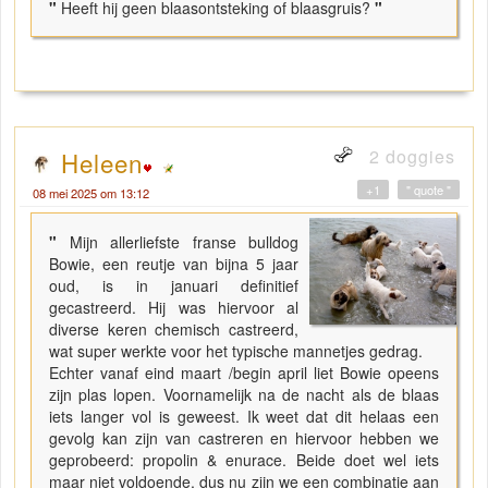
"
Heeft hij geen blaasontsteking of blaasgruis?
"
2 doggies
Heleen
+1
" quote "
08 mei 2025 om 13:12
"
Mijn allerliefste franse bulldog
Bowie, een reutje van bijna 5 jaar
oud, is in januari definitief
gecastreerd. Hij was hiervoor al
diverse keren chemisch castreerd,
wat super werkte voor het typische mannetjes gedrag.
Echter vanaf eind maart /begin april liet Bowie opeens
zijn plas lopen. Voornamelijk na de nacht als de blaas
iets langer vol is geweest. Ik weet dat dit helaas een
gevolg kan zijn van castreren en hiervoor hebben we
geprobeerd: propolin & enurace. Beide doet wel iets
maar niet voldoende, dus nu zijn we een combinatie aan