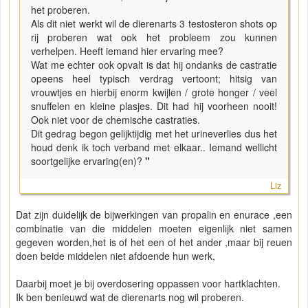
het proberen.
Als dit niet werkt wil de dierenarts 3 testosteron shots op
rij proberen wat ook het probleem zou kunnen
verhelpen. Heeft iemand hier ervaring mee?
Wat me echter ook opvalt is dat hij ondanks de castratie
opeens heel typisch verdrag vertoont; hitsig van
vrouwtjes en hierbij enorm kwijlen / grote honger / veel
snuffelen en kleine plasjes. Dit had hij voorheen nooit!
Ook niet voor de chemische castraties.
Dit gedrag begon gelijktijdig met het urineverlies dus het
houd denk ik toch verband met elkaar.. Iemand wellicht
soortgelijke ervaring(en)?
"
Liz
Dat zijn duidelijk de bijwerkingen van propalin en enurace ,een
combinatie van die middelen moeten eigenlijk niet samen
gegeven worden,het is of het een of het ander ,maar bij reuen
doen beide middelen niet afdoende hun werk,
Daarbij moet je bij overdosering oppassen voor hartklachten.
Ik ben benieuwd wat de dierenarts nog wil proberen.