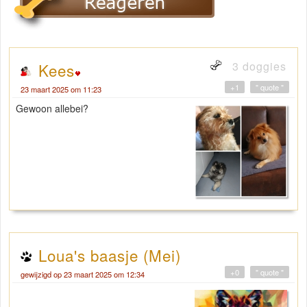
3 doggies
Kees
+1
" quote "
23 maart 2025 om 11:23
Gewoon allebei?
Loua's baasje (Mei)
+0
" quote "
gewijzigd op 23 maart 2025 om 12:34