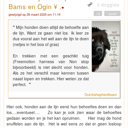
3 doggies
Bams en Ogin ¥ .
+0
" quote "
gewijzigd op 26 maart 2025 om 11:19
"
Mijn honden doen altijd de behoefte aan
de lijn. Want ze gaan niet los Ik leer ze
dus vooral aan het wél aan de lijn te doen
(netjes in het bos of gras)
En trekken met een geschikt tuig
(Freemotion harness van Non stop
bijvoorbeeld) is niet slecht voor honden.
Als ze het verschil maar kennen tussen
naast lopen en trekken. Hier weten ze dat
perfect.
"
Dutchshepherdteam
Hier ook, honden aan de lijn eerst hun behoeftes doen en dan
los….eventueel…. Zo kan je ook zien waar de behoeftes
gedaan worden en je het kan opruimen. Hier mag de hond
snuffelen aan de lijn. Het is wel eens zo dat er geen losloop