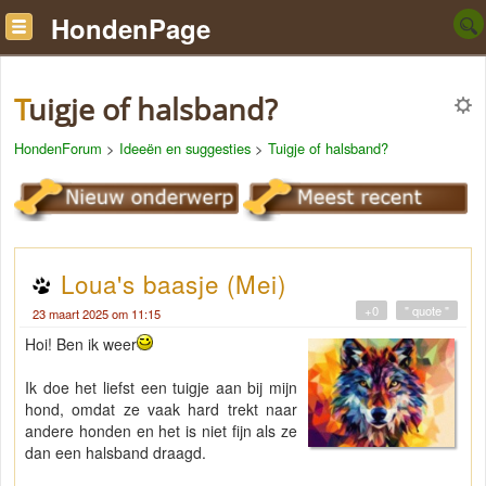
HondenPage
Tuigje of halsband?
HondenForum
>
Ideeën en suggesties
>
Tuigje of halsband?
Loua's baasje (Mei)
+0
" quote "
23 maart 2025 om 11:15
Hoi! Ben ik weer
Ik doe het liefst een tuigje aan bij mijn
hond, omdat ze vaak hard trekt naar
andere honden en het is niet fijn als ze
dan een halsband draagd.