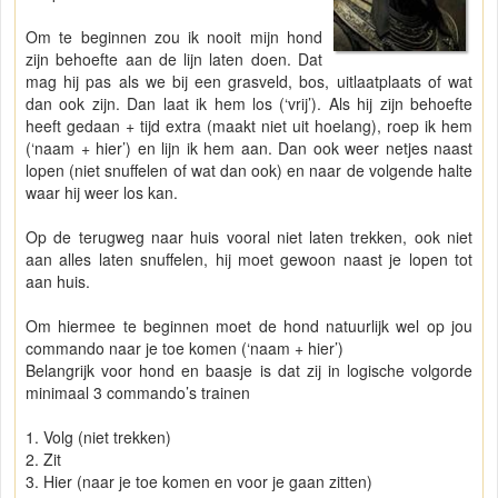
Om te beginnen zou ik nooit mijn hond
zijn behoefte aan de lijn laten doen. Dat
mag hij pas als we bij een grasveld, bos, uitlaatplaats of wat
dan ook zijn. Dan laat ik hem los (‘vrij’). Als hij zijn behoefte
heeft gedaan + tijd extra (maakt niet uit hoelang), roep ik hem
(‘naam + hier’) en lijn ik hem aan. Dan ook weer netjes naast
lopen (niet snuffelen of wat dan ook) en naar de volgende halte
waar hij weer los kan.
Op de terugweg naar huis vooral niet laten trekken, ook niet
aan alles laten snuffelen, hij moet gewoon naast je lopen tot
aan huis.
Om hiermee te beginnen moet de hond natuurlijk wel op jou
commando naar je toe komen (‘naam + hier’)
Belangrijk voor hond en baasje is dat zij in logische volgorde
minimaal 3 commando’s trainen
1. Volg (niet trekken)
2. Zit
3. Hier (naar je toe komen en voor je gaan zitten)