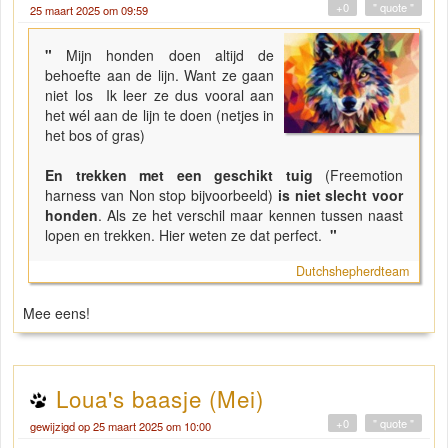
+0
" quote "
25 maart 2025 om 09:59
"
Mijn honden doen altijd de
behoefte aan de lijn. Want ze gaan
niet los Ik leer ze dus vooral aan
het wél aan de lijn te doen (netjes in
het bos of gras)
En trekken met een geschikt tuig
(Freemotion
harness van Non stop bijvoorbeeld)
is niet slecht voor
honden
. Als ze het verschil maar kennen tussen naast
lopen en trekken. Hier weten ze dat perfect.
"
Dutchshepherdteam
Mee eens!
Loua's baasje (Mei)
+0
" quote "
gewijzigd op 25 maart 2025 om 10:00