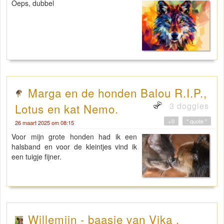
Oeps, dubbel
Marga en de honden Balou R.I.P.,
3 doggies
Lotus en kat Nemo.
+0
" quote "
26 maart 2025 om 08:15
Voor mijn grote honden had ik een
halsband en voor de kleintjes vind ik
een tuigje fijner.
Willemijn - baasje van Vika .