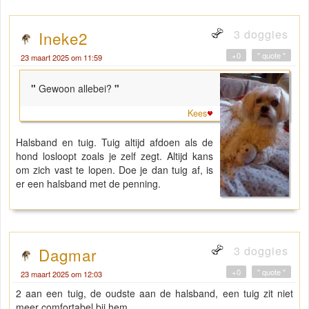
3 doggies
Ineke2
+0
" quote "
23 maart 2025 om 11:59
"
Gewoon allebei?
"
Kees
Halsband en tuig. Tuig altijd afdoen als de
hond losloopt zoals je zelf zegt. Altijd kans
om zich vast te lopen. Doe je dan tuig af, is
er een halsband met de penning.
3 doggies
Dagmar
+0
" quote "
23 maart 2025 om 12:03
2 aan een tuig, de oudste aan de halsband, een tuig zit niet
meer comfortabel bij hem.