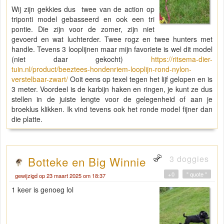
Wij zijn gekkies dus twee van de action op
triponti model gebasseerd en ook een tri
pontie. Die zijn voor de zomer, zijn niet
gevoerd en wat luchterder. Twee rogz en twee hunters met
handle. Tevens 3 looplijnen maar mijn favoriete is wel dit model
(niet daar gekocht)
https://ritsema-dier-
tuin.nl/product/beeztees-hondenriem-looplijn-rond-nylon-
verstelbaar-zwart/
Ooit eens op texel tegen het lijf gelopen en is
3 meter. Voordeel is de karbijn haken en ringen, je kunt ze dus
stellen in de juiste lengte voor de gelegenheid of aan je
broeklus klikken. Ik vind tevens ook het ronde model fijner dan
die platte.
3 doggies
Botteke en Big Winnie
+0
" quote "
gewijzigd op 23 maart 2025 om 18:37
1 keer is genoeg lol