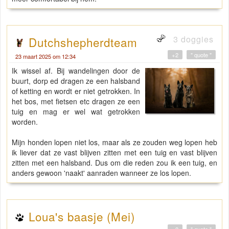
3 doggies
Dutchshepherdteam
+2
" quote "
23 maart 2025 om 12:34
Ik wissel af. Bij wandelingen door de
buurt, dorp ed dragen ze een halsband
of ketting en wordt er niet getrokken. In
het bos, met fietsen etc dragen ze een
tuig en mag er wel wat getrokken
worden.
Mijn honden lopen niet los, maar als ze zouden weg lopen heb
ik liever dat ze vast blijven zitten met een tuig en vast blijven
zitten met een halsband. Dus om die reden zou ik een tuig, en
anders gewoon 'naakt' aanraden wanneer ze los lopen.
Loua's baasje (Mei)
+0
" quote "