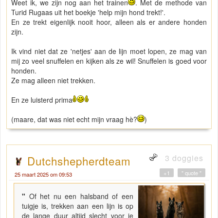
Weet ik, we zijn nog aan het trainen
. Met de methode van
Turid Rugaas uit het boekje 'help mijn hond trekt!'.
En ze trekt eigenlijk nooit hoor, alleen als er andere honden
zijn.
Ik vind niet dat ze 'netjes' aan de lijn moet lopen, ze mag van
mij zo veel snuffelen en kijken als ze wil! Snuffelen is goed voor
honden.
Ze mag alleen niet trekken.
En ze luisterd prima
(maare, dat was niet echt mijn vraag hè?
)
3 doggies
Dutchshepherdteam
+1
" quote "
25 maart 2025 om 09:53
"
Of het nu een halsband of een
tuigje is, trekken aan een lijn is op
de lange duur altijd slecht voor je