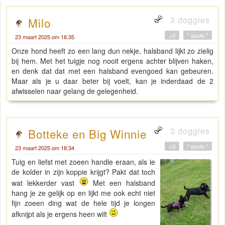
3 doggies
Milo
+0
" quote "
23 maart 2025 om 16:35
Onze hond heeft zo een lang dun nekje, halsband lijkt zo zielig
bij hem. Met het tuigje nog nooit ergens achter blijven haken,
en denk dat dat met een halsband evengoed kan gebeuren.
Maar als je u daar beter bij voelt, kan je inderdaad de 2
afwisselen naar gelang de gelegenheid.
3 doggies
Botteke en Big Winnie
+0
" quote "
23 maart 2025 om 18:34
Tuig en liefst met zoeen handle eraan, als ie
de kolder in zijn koppie krijgt? Pakt dat toch
wat lekkerder vast
Met een halsband
hang je ze gelijk op en lijkt me ook echt niet
fijn zoeen ding wat de hele tijd je longen
afknijpt als je ergens heen wilt