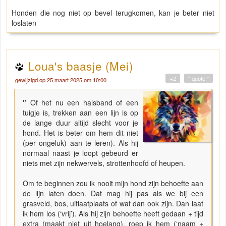
Honden die nog niet op bevel terugkomen, kan je beter niet
loslaten
Loua's baasje (Mei)
+2
" quote "
gewijzigd op 25 maart 2025 om 10:00
"
Of het nu een halsband of een
tuigje is, trekken aan een lijn is op
de lange duur altijd slecht voor je
hond. Het is beter om hem dit niet
(per ongeluk) aan te leren). Als hij
normaal naast je loopt gebeurd er
niets met zijn nekwervels, strottenhoofd of heupen.
Om te beginnen zou ik nooit mijn hond zijn behoefte aan
de lijn laten doen. Dat mag hij pas als we bij een
grasveld, bos, uitlaatplaats of wat dan ook zijn. Dan laat
ik hem los (‘vrij’). Als hij zijn behoefte heeft gedaan + tijd
extra (maakt niet uit hoelang), roep ik hem (‘naam +