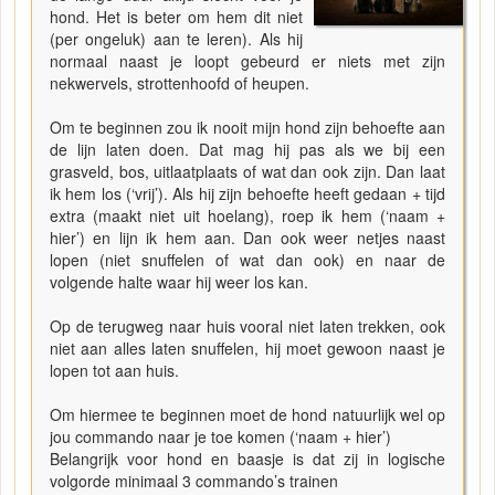
hond. Het is beter om hem dit niet
(per ongeluk) aan te leren). Als hij
normaal naast je loopt gebeurd er niets met zijn
nekwervels, strottenhoofd of heupen.
Om te beginnen zou ik nooit mijn hond zijn behoefte aan
de lijn laten doen. Dat mag hij pas als we bij een
grasveld, bos, uitlaatplaats of wat dan ook zijn. Dan laat
ik hem los (‘vrij’). Als hij zijn behoefte heeft gedaan + tijd
extra (maakt niet uit hoelang), roep ik hem (‘naam +
hier’) en lijn ik hem aan. Dan ook weer netjes naast
lopen (niet snuffelen of wat dan ook) en naar de
volgende halte waar hij weer los kan.
Op de terugweg naar huis vooral niet laten trekken, ook
niet aan alles laten snuffelen, hij moet gewoon naast je
lopen tot aan huis.
Om hiermee te beginnen moet de hond natuurlijk wel op
jou commando naar je toe komen (‘naam + hier’)
Belangrijk voor hond en baasje is dat zij in logische
volgorde minimaal 3 commando’s trainen