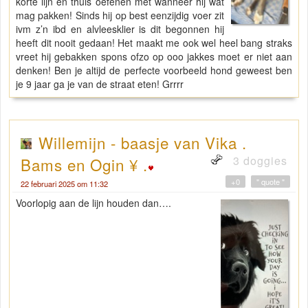
korte lijn en thuis oefenen met wanneer hij wat
mag pakken! Sinds hij op best eenzijdig voer zit
ivm z’n ibd en alvleesklier is dit begonnen hij
heeft dit nooit gedaan! Het maakt me ook wel heel bang straks
vreet hij gebakken spons ofzo op ooo jakkes moet er niet aan
denken! Ben je altijd de perfecte voorbeeld hond geweest ben
je 9 jaar ga je van de straat eten! Grrrr
Willemijn - baasje van Vika .
3 doggies
Bams en Ogin ¥ .
+0
" quote "
22 februari 2025 om 11:32
Voorlopig aan de lijn houden dan….