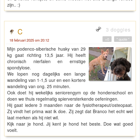
zijn.. :)
3 doggies
C
+0
" quote "
18 februari 2025 om 20:12
Mijn podenco-siberische husky van 29
kg gaat richting 13,5 jaar. Hij heeft
chronisch nierfalen en ernstige
spondylose.
We lopen nog dagelijks een lange
wandeling van 1-1,5 uur en een kortere
wandeling van ong. 25 minuten.
Ook doet hij wekelijks seniorengym op de hondenschool en
doen we thuis regelmatig spierversterkende oefeningen.
Hij gaat iedere 3 maanden naar de fysiotherapeut/osteopaat.
Zij vindt het prima wat ik doe. Zij zegt dat Branco het echt wel
laat merken als hij niet wil.
Kijk naar je hond. Jij kent je hond het beste. Doe wat goed
voelt.