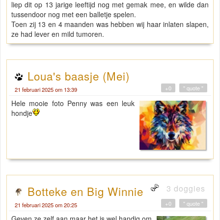
liep dit op 13 jarige leeftijd nog met gemak mee, en wilde dan
tussendoor nog met een balletje spelen.
Toen zij 13 en 4 maanden was hebben wij haar inlaten slapen,
ze had lever en mild tumoren.
Loua's baasje (Mei)
+0
" quote "
21 februari 2025 om 13:39
Hele mooie foto Penny was een leuk
hondje
3 doggies
Botteke en Big Winnie
+0
" quote "
21 februari 2025 om 20:25
Geven ze zelf aan maar het is wel handig om