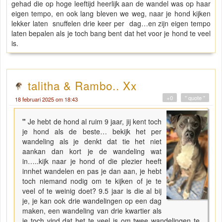
gehad die op hoge leeftijd heerlijk aan de wandel was op haar
eigen tempo, en ook lang bleven we weg, naar je hond kijken
lekker laten snuffelen drie keer per dag…en zijn eigen tempo
laten bepalen als je toch bang bent dat het voor je hond te veel
is.
talitha & Rambo.. Xx
+0
" quote "
18 februari 2025 om 18:43
"
Je hebt de hond al ruim 9 jaar, jij kent toch
je hond als de beste… bekijk het per
wandeling als je denkt dat tie het niet
aankan dan kort je de wandeling wat
in…..kijk naar je hond of die plezier heeft
innhet wandelen en pas je dan aan, je hebt
toch niemand nodig om te kijken of je te
veel of te weinig doet? 9.5 jaar is die al bij
je, je kan ook drie wandelingen op een dag
maken, een wandeling van drie kwartier als
je toch vind dat het te veel is om twee wandelingen te