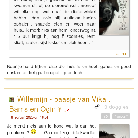
kwamen uit bij de dierenwinkel.. meneer
wil elke dag wel naar de dierenwinkel
hahha.. dan Issie blij knuffelen kusjes
ophalen.. snackje eten en weer naar
huis.. ik merk niks aan hem, onderweg na
1,5 uur krijgt hij nog ff zoomies, rent,
kliert, is alert kijkt lekker om zich heen..
"
talitha
Naar je hond kijken, also die thuis is en heeft gerust en goed
opstaat en het gaat soepel , goed toch.
Willemijn - baasje van Vika .
3 doggies
Bams en Ogin ¥ .
+0
" quote "
18 februari 2025 om 18:51
Je merkt niets aan je hond wat is dan het
probleem ?
Ga mooi zo,n drie kwartier