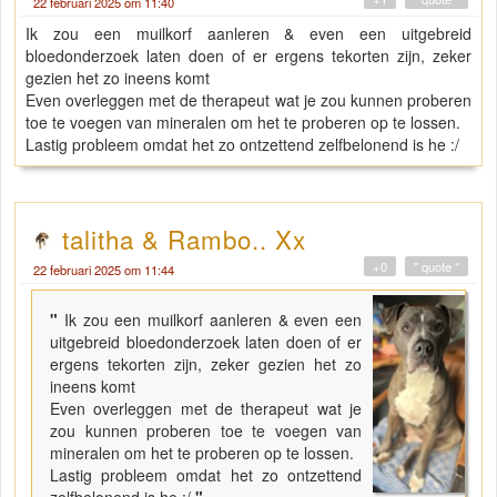
22 februari 2025 om 11:40
Ik zou een muilkorf aanleren & even een uitgebreid
bloedonderzoek laten doen of er ergens tekorten zijn, zeker
gezien het zo ineens komt
Even overleggen met de therapeut wat je zou kunnen proberen
toe te voegen van mineralen om het te proberen op te lossen.
Lastig probleem omdat het zo ontzettend zelfbelonend is he :/
talitha & Rambo.. Xx
+0
" quote "
22 februari 2025 om 11:44
"
Ik zou een muilkorf aanleren & even een
uitgebreid bloedonderzoek laten doen of er
ergens tekorten zijn, zeker gezien het zo
ineens komt
Even overleggen met de therapeut wat je
zou kunnen proberen toe te voegen van
mineralen om het te proberen op te lossen.
Lastig probleem omdat het zo ontzettend
zelfbelonend is he :/
"