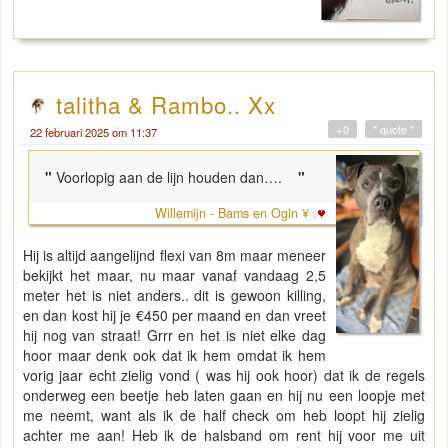
talitha & Rambo.. Xx
+0
" quote "
22 februari 2025 om 11:37
"
Voorlopig aan de lijn houden dan….
"
Willemijn - Bams en Ogin ¥ .
Hij is altijd aangelijnd flexi van 8m maar meneer
bekijkt het maar, nu maar vanaf vandaag 2,5
meter het is niet anders.. dit is gewoon killing,
en dan kost hij je €450 per maand en dan vreet
hij nog van straat! Grrr en het is niet elke dag
hoor maar denk ook dat ik hem omdat ik hem
vorig jaar echt zielig vond ( was hij ook hoor) dat ik de regels
onderweg een beetje heb laten gaan en hij nu een loopje met
me neemt, want als ik de half check om heb loopt hij zielig
achter me aan! Heb ik de halsband om rent hij voor me uit