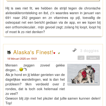
Hij is sws niet fit, we hebben de strijd tegen de chronische
alvleesklierontsteking en ibd, z’n waardes waren in januari van
691 naar 252 gegaan en zn vitamines op pijl, toevallig de
osteopaat net een bericht gedaan via de app, en we lopen bij
een orthomoleculair.. mijn gevoel zegt; zolang hij loopt, loopt hij
of moet ik zo niet denken?
3 doggies
Alaska's Finest!
+2
" quote "
18 februari 2025 om 19:01
Mensen zeggen zoveel gekke
dingen...
Als je hond en jij lekker genieten van de
dagelijkse wandelingen, wat is dan het
probleem? 9km verdeeld over 2
rondes, dat is toch ook helemaal niet
zo veel?
Gewoon blij zijn met het plezier dat jullie samen kunnen delen!
Top!