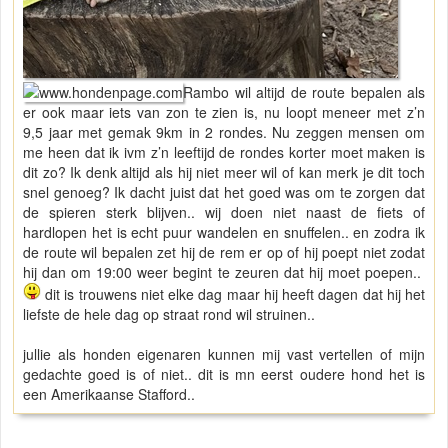
Rambo wil altijd de route bepalen als
er ook maar iets van zon te zien is, nu loopt meneer met z’n
9,5 jaar met gemak 9km in 2 rondes. Nu zeggen mensen om
me heen dat ik ivm z’n leeftijd de rondes korter moet maken is
dit zo? Ik denk altijd als hij niet meer wil of kan merk je dit toch
snel genoeg? Ik dacht juist dat het goed was om te zorgen dat
de spieren sterk blijven.. wij doen niet naast de fiets of
hardlopen het is echt puur wandelen en snuffelen.. en zodra ik
de route wil bepalen zet hij de rem er op of hij poept niet zodat
hij dan om 19:00 weer begint te zeuren dat hij moet poepen..
dit is trouwens niet elke dag maar hij heeft dagen dat hij het
liefste de hele dag op straat rond wil struinen..
jullie als honden eigenaren kunnen mij vast vertellen of mijn
gedachte goed is of niet.. dit is mn eerst oudere hond het is
een Amerikaanse Stafford..