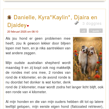
Danielle, Kyra*Kaylin*, Djaira en
3 doggies
Djaidey
+0
" quote "
20 februari 2025 om 08:10
Als jou hond er geen problemen mee
heeft, zou ik gewoon lekker door blijven
lopen met hem, en je niks aantrekken van
wat andere zeggen.
Mijn oudste australian shepherd wordt
maandag 9 en zij loopt ook nog makkelijk
de rondes met ons mee, 2 rondes van
rond de 4 kilometer, en de avond ronde is
nu doordat het donker is wat korter, denk
rond de 2 kilometer, maar wordt zodra het langer licht blijft, ook
een ronde van 4 kilometer.
Al mijn honden en die van mijn ouders hebben dit tot op latere
leeftijd gelopen, mijn eerste eigen hond (flatcoated retriever),