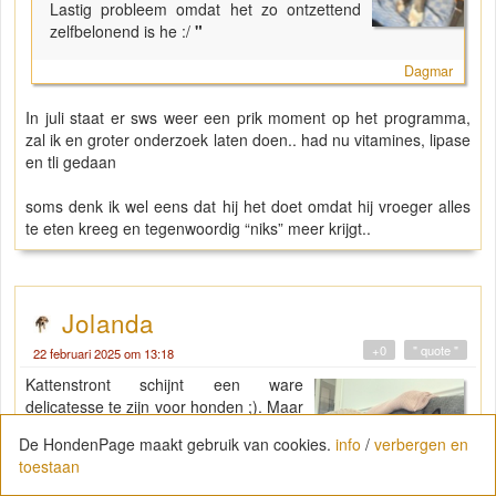
Lastig probleem omdat het zo ontzettend
zelfbelonend is he :/
"
Dagmar
In juli staat er sws weer een prik moment op het programma,
zal ik en groter onderzoek laten doen.. had nu vitamines, lipase
en tli gedaan
soms denk ik wel eens dat hij het doet omdat hij vroeger alles
te eten kreeg en tegenwoordig “niks” meer krijgt..
Jolanda
+0
" quote "
22 februari 2025 om 13:18
Kattenstront schijnt een ware
delicatesse te zijn voor honden ;). Maar
eens met Dagmara, als hij het zo
De HondenPage maakt gebruik van cookies.
info
/
verbergen en
ineens doet kan het ook een tekort op
toestaan
iets zijn wat dit gedrag uitlokt.
ik heb abel ‘bah, los’ aangeleerd.