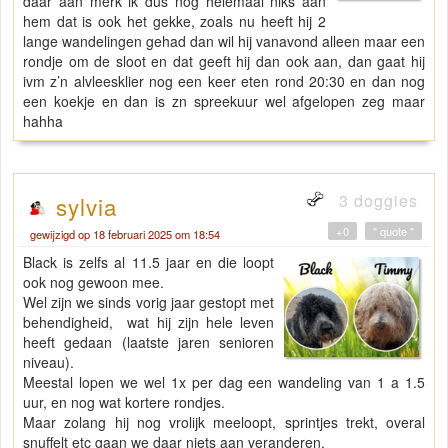
daar aan merk ik dus nog helemaal niks aan
hem dat is ook het gekke, zoals nu heeft hij 2
lange wandelingen gehad dan wil hij vanavond alleen maar een
rondje om de sloot en dat geeft hij dan ook aan, dan gaat hij
ivm z’n alvleesklier nog een keer eten rond 20:30 en dan nog
een koekje en dan is zn spreekuur wel afgelopen zeg maar
hahha
3 doggies
sylvia
+0
" quote "
gewijzigd op 18 februari 2025 om 18:54
Black is zelfs al 11.5 jaar en die loopt
ook nog gewoon mee.
Wel zijn we sinds vorig jaar gestopt met
behendigheid, wat hij zijn hele leven
heeft gedaan (laatste jaren senioren
niveau).
Meestal lopen we wel 1x per dag een wandeling van 1 a 1.5
uur, en nog wat kortere rondjes.
Maar zolang hij nog vrolijk meeloopt, sprintjes trekt, overal
snuffelt etc gaan we daar niets aan veranderen.