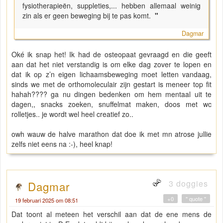
fysiotherapieën, suppleties,... hebben allemaal weinig
zin als er geen beweging bij te pas komt.
"
Dagmar
Oké ik snap het! Ik had de osteopaat gevraagd en die geeft
aan dat het niet verstandig is om elke dag zover te lopen en
dat ik op z’n eigen lichaamsbeweging moet letten vandaag,
sinds we met de orthomoleculair zijn gestart is meneer top fit
hahah???? ga nu dingen bedenken om hem mentaal uit te
dagen,, snacks zoeken, snuffelmat maken, doos met wc
rolletjes.. je wordt wel heel creatief zo..
owh wauw de halve marathon dat doe ik met mn atrose jullie
zelfs niet eens na :-), heel knap!
3 doggies
Dagmar
+0
" quote "
19 februari 2025 om 08:51
Dat toont al meteen het verschil aan dat de ene mens de