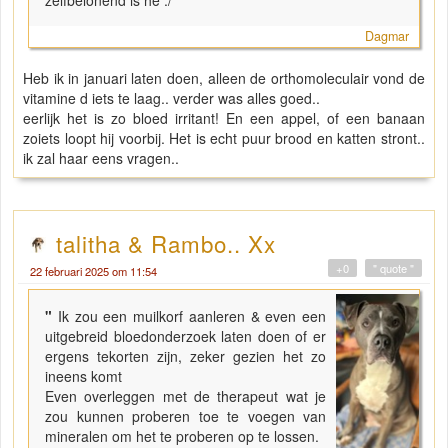
Dagmar
Heb ik in januari laten doen, alleen de orthomoleculair vond de
vitamine d iets te laag.. verder was alles goed..
eerlijk het is zo bloed irritant! En een appel, of een banaan
zoiets loopt hij voorbij. Het is echt puur brood en katten stront..
ik zal haar eens vragen..
talitha & Rambo.. Xx
+0
" quote "
22 februari 2025 om 11:54
"
Ik zou een muilkorf aanleren & even een
uitgebreid bloedonderzoek laten doen of er
ergens tekorten zijn, zeker gezien het zo
ineens komt
Even overleggen met de therapeut wat je
zou kunnen proberen toe te voegen van
mineralen om het te proberen op te lossen.