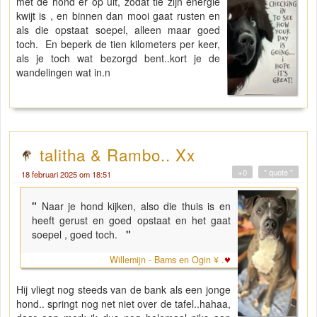
met de hond er op uit, zodat tie zijn energie
kwijt is , en binnen dan mooi gaat rusten en
als die opstaat soepel, alleen maar goed
toch. En beperk de tien kilometers per keer,
als je toch wat bezorgd bent..kort je de
wandelingen wat in.n
talitha & Rambo.. Xx
+0
" quote "
18 februari 2025 om 18:51
"
Naar je hond kijken, also die thuis is en
heeft gerust en goed opstaat en het gaat
soepel , goed toch.
"
Willemijn - Bams en Ogin ¥ .
Hij vliegt nog steeds van de bank als een jonge
hond.. springt nog net niet over de tafel..hahaa,