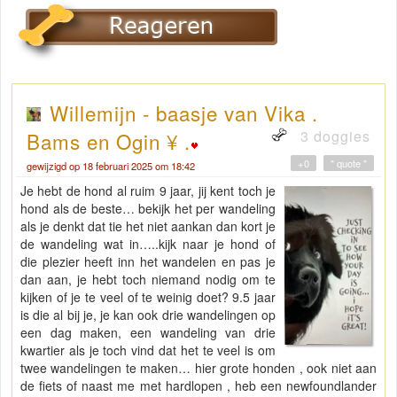
Willemijn - baasje van Vika .
3 doggies
Bams en Ogin ¥ .
+0
" quote "
gewijzigd op 18 februari 2025 om 18:42
Je hebt de hond al ruim 9 jaar, jij kent toch je
hond als de beste… bekijk het per wandeling
als je denkt dat tie het niet aankan dan kort je
de wandeling wat in…..kijk naar je hond of
die plezier heeft inn het wandelen en pas je
dan aan, je hebt toch niemand nodig om te
kijken of je te veel of te weinig doet? 9.5 jaar
is die al bij je, je kan ook drie wandelingen op
een dag maken, een wandeling van drie
kwartier als je toch vind dat het te veel is om
twee wandelingen te maken… hier grote honden , ook niet aan
de fiets of naast me met hardlopen , heb een newfoundlander