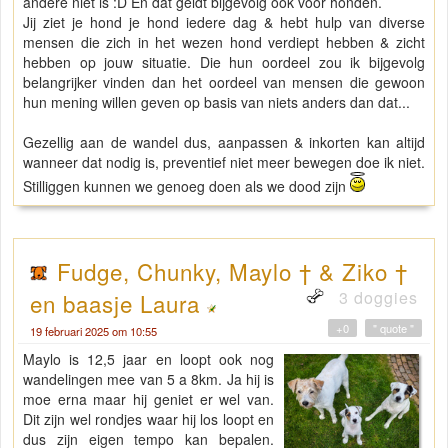
andere niet is :D En dat geldt bijgevolg ook voor honden.
Jij ziet je hond je hond iedere dag & hebt hulp van diverse
mensen die zich in het wezen hond verdiept hebben & zicht
hebben op jouw situatie. Die hun oordeel zou ik bijgevolg
belangrijker vinden dan het oordeel van mensen die gewoon
hun mening willen geven op basis van niets anders dan dat...
Gezellig aan de wandel dus, aanpassen & inkorten kan altijd
wanneer dat nodig is, preventief niet meer bewegen doe ik niet.
Stilliggen kunnen we genoeg doen als we dood zijn
Fudge, Chunky, Maylo † & Ziko †
3 doggies
en baasje Laura
+0
" quote "
19 februari 2025 om 10:55
Maylo is 12,5 jaar en loopt ook nog
wandelingen mee van 5 a 8km. Ja hij is
moe erna maar hij geniet er wel van.
Dit zijn wel rondjes waar hij los loopt en
dus zijn eigen tempo kan bepalen.