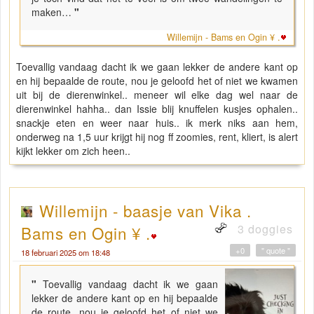
maken…
"
Willemijn - Bams en Ogin ¥ .
Toevallig vandaag dacht ik we gaan lekker de andere kant op
en hij bepaalde de route, nou je geloofd het of niet we kwamen
uit bij de dierenwinkel.. meneer wil elke dag wel naar de
dierenwinkel hahha.. dan Issie blij knuffelen kusjes ophalen..
snackje eten en weer naar huis.. ik merk niks aan hem,
onderweg na 1,5 uur krijgt hij nog ff zoomies, rent, kliert, is alert
kijkt lekker om zich heen..
Willemijn - baasje van Vika .
3 doggies
Bams en Ogin ¥ .
+0
" quote "
18 februari 2025 om 18:48
"
Toevallig vandaag dacht ik we gaan
lekker de andere kant op en hij bepaalde
de route, nou je geloofd het of niet we