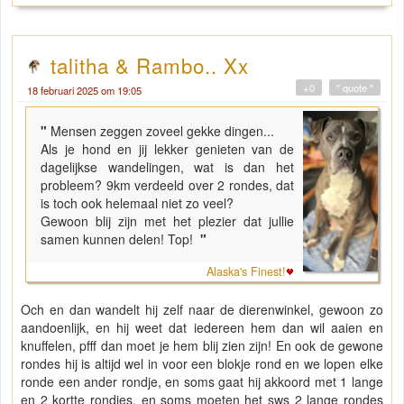
talitha & Rambo.. Xx
+0
" quote "
18 februari 2025 om 19:05
"
Mensen zeggen zoveel gekke dingen...
Als je hond en jij lekker genieten van de
dagelijkse wandelingen, wat is dan het
probleem? 9km verdeeld over 2 rondes, dat
is toch ook helemaal niet zo veel?
Gewoon blij zijn met het plezier dat jullie
samen kunnen delen! Top!
"
Alaska's Finest!
Och en dan wandelt hij zelf naar de dierenwinkel, gewoon zo
aandoenlijk, en hij weet dat iedereen hem dan wil aaien en
knuffelen, pfff dan moet je hem blij zien zijn! En ook de gewone
rondes hij is altijd wel in voor een blokje rond en we lopen elke
ronde een ander rondje, en soms gaat hij akkoord met 1 lange
en 2 kortte rondjes, en soms moeten het sws 2 lange rondes