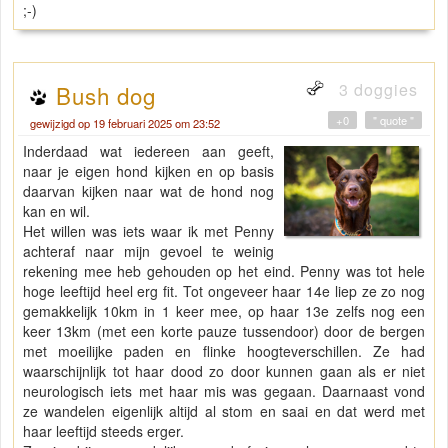
;-)
3 doggies
Bush dog
+0
" quote "
gewijzigd op 19 februari 2025 om 23:52
Inderdaad wat iedereen aan geeft,
naar je eigen hond kijken en op basis
daarvan kijken naar wat de hond nog
kan en wil.
Het willen was iets waar ik met Penny
achteraf naar mijn gevoel te weinig
rekening mee heb gehouden op het eind. Penny was tot hele
hoge leeftijd heel erg fit. Tot ongeveer haar 14e liep ze zo nog
gemakkelijk 10km in 1 keer mee, op haar 13e zelfs nog een
keer 13km (met een korte pauze tussendoor) door de bergen
met moeilijke paden en flinke hoogteverschillen. Ze had
waarschijnlijk tot haar dood zo door kunnen gaan als er niet
neurologisch iets met haar mis was gegaan. Daarnaast vond
ze wandelen eigenlijk altijd al stom en saai en dat werd met
haar leeftijd steeds erger.