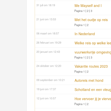
31 juli om 18:19
Me Mayself and I
Pagina 1
|
2
|
3
21 juni om 13:53
Met het oudje op reis
Pagina 1
|
2
06 maart om 18:57
In Nederland
26 februari om 19:29
Welke reis op welke leef
20 januari om 12:43
vuurwerkvrije omgeving
Pagina 1
|
2
|
3
24 oktober om 12:20
Vakantie routes 2023
Pagina 1
|
2
09 september om 10:21
Autoreis met hond
19 juni om 17:37
Schotland en een vleu
12 juni om 10:57
Hoe vervoer jij je vierv
Pagina 1
|
2