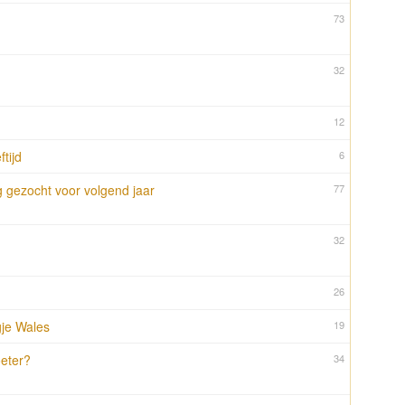
73
32
12
tijd
6
 gezocht voor volgend jaar
77
32
26
gje Wales
19
oeter?
34