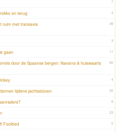
7
rokko en terug
4
t ruim met transavia
39
3
is gaan
11
terreis door de Spaanse bergen: Navarra & huiswaarts
60
Mickey
4
dennen tijdens jachtseizoen
20
aanraders?
6
r
23
ft Footbed
0