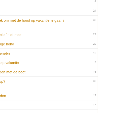
4
24
lek om met de hond op vakantie te gaan?
33
el of niet mee
27
nge hond
20
reneën
10
op vakantie
3
en met de boot!
16
up?
39
nden
17
17