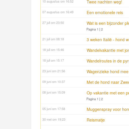
10 augustus om 16:52
Twee nachten weg!
07 augustus om 16:49
Een emotionele reis
27 juli om 23:50
Wat is een bijzonder p
Pagina 1
|
2
21 juli om 08:18
3 weken Italië - hond w
18 juli om 15:46
Wandelvakantie met jo
18 juli om 15:17
Wandelroutes in de py
23 juni om 21:56
Wagenzieke hond mee 
09 juni om 10:37
Met de hond naar Zwed
08 juni om 15:09
Op vakantie met een p
Pagina 1
|
2
05 juni om 17:58
Muggenspray voor ho
30 mei om 19:23
Reismatje