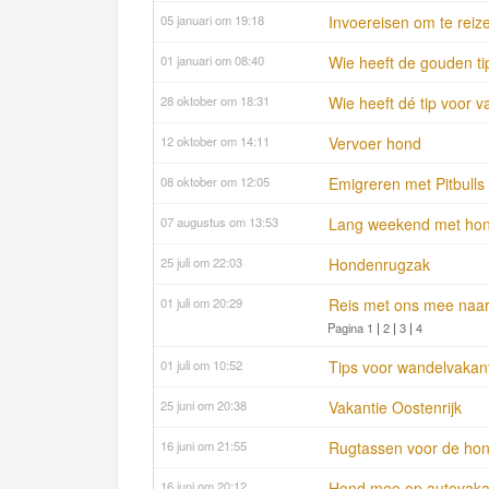
05 januari om 19:18
Invoereisen om te reize
01 januari om 08:40
Wie heeft de gouden ti
28 oktober om 18:31
Wie heeft dé tip voor 
12 oktober om 14:11
Vervoer hond
08 oktober om 12:05
Emigreren met Pitbulls
07 augustus om 13:53
Lang weekend met ho
25 juli om 22:03
Hondenrugzak
01 juli om 20:29
Reis met ons mee naar
Pagina 1
|
2
|
3
|
4
01 juli om 10:52
Tips voor wandelvakan
25 juni om 20:38
Vakantie Oostenrijk
16 juni om 21:55
Rugtassen voor de hon
16 juni om 20:12
Hond mee op autovaka