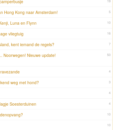
 camperbusje
19
van Hong Kong naar Amsterdam!
5
Kenji, Luna en Flynn
10
ge vliegtuig
16
sland, kent iemand de regels?
7
... Noorwegen! Nieuwe update!
50
Gravezande
4
ekend weg met hond?
3
4
dagje Soesterduinen
4
ondenopvang?
10
10