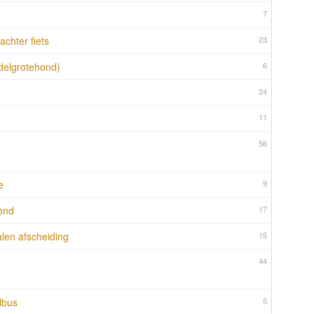
7
chter fiets
23
delgrotehond)
6
24
11
56
e
9
ond
17
len afscheiding
15
44
lbus
5