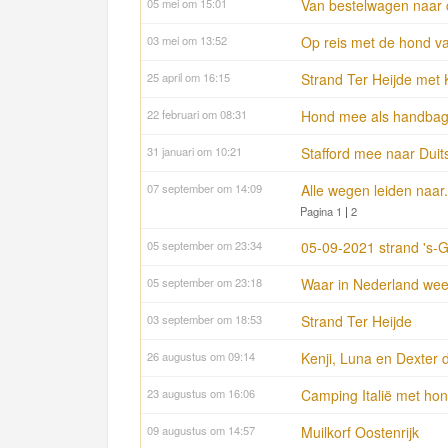
05 mei om 15:01
Van bestelwagen naar
03 mei om 13:52
Op reis met de hond 
25 april om 16:15
Strand Ter Heijde met 
22 februari om 08:31
Hond mee als handbaga
31 januari om 10:21
Stafford mee naar Duit
07 september om 14:09
Alle wegen leiden naar
Pagina 1
|
2
05 september om 23:34
05-09-2021 strand 's-
05 september om 23:18
Waar in Nederland we
03 september om 18:53
Strand Ter Heijde
26 augustus om 09:14
Kenji, Luna en Dexter 
23 augustus om 16:06
Camping Italië met h
09 augustus om 14:57
Muilkorf Oostenrijk