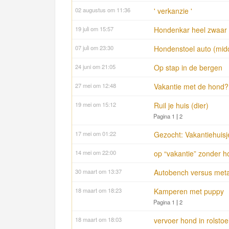
02 augustus om 11:36
' verkanzie '
19 juli om 15:57
Hondenkar heel zwaar a
07 juli om 23:30
Hondenstoel auto (mid
24 juni om 21:05
Op stap in de bergen
27 mei om 12:48
Vakantie met de hond?
19 mei om 15:12
Ruil je huis (dier)
Pagina 1
|
2
17 mei om 01:22
Gezocht: Vakantiehuisj
14 mei om 22:00
op “vakantie” zonder h
30 maart om 13:37
Autobench versus meta
18 maart om 18:23
Kamperen met puppy
Pagina 1
|
2
18 maart om 18:03
vervoer hond in rolstoe