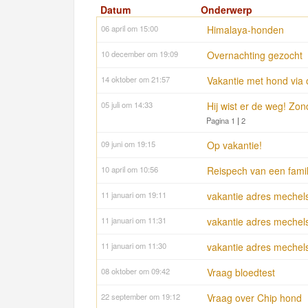
Datum
Onderwerp
06 april om 15:00
Himalaya-honden
10 december om 19:09
Overnachting gezocht
14 oktober om 21:57
Vakantie met hond via 
05 juli om 14:33
Hij wist er de weg! Zond
Pagina 1
|
2
09 juni om 19:15
Op vakantie!
10 april om 10:56
Reispech van een famil
11 januari om 19:11
vakantie adres mechel
11 januari om 11:31
vakantie adres mechel
11 januari om 11:30
vakantie adres mechel
08 oktober om 09:42
Vraag bloedtest
22 september om 19:12
Vraag over Chip hond