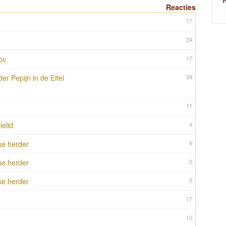
R
Reacties
17
24
ov
17
er Pepijn in de Eifel
59
11
ielid
4
se herder
6
se herder
0
se herder
0
17
10