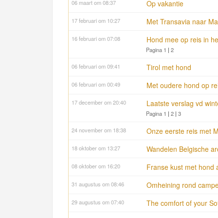
06 maart om 08:37
Op vakantie
17 februari om 10:27
Met Transavia naar Ma
16 februari om 07:08
Hond mee op reis in he
Pagina 1
|
2
06 februari om 09:41
Tirol met hond
06 februari om 00:49
Met oudere hond op re
17 december om 20:40
Laatste verslag vd win
Pagina 1
|
2
|
3
24 november om 18:38
Onze eerste reis met 
18 oktober om 13:27
Wandelen Belgische ar
08 oktober om 16:20
Franse kust met hond 
31 augustus om 08:46
Omheining rond campe
29 augustus om 07:40
The comfort of your So