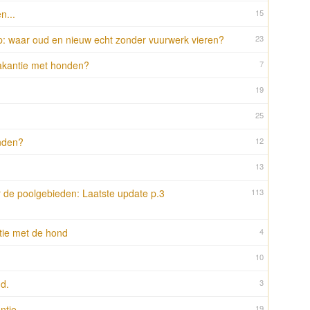
n...
15
p: waar oud en nieuw echt zonder vuurwerk vieren?
23
vakantie met honden?
7
19
25
nden?
12
13
 de poolgebieden: Laatste update p.3
113
tie met de hond
4
10
d.
3
ntie
19