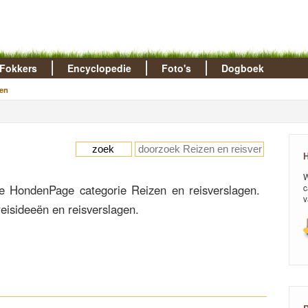
Fokkers
Encyclopedie
Foto's
Dogboek
en
H
W
 HondenPage categorie Reizen en reisverslagen.
c
v
reisideeën en reisverslagen.