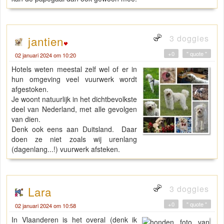
3 doggies
jantien
+0
" quote "
02 januari 2024 om 10:20
Hotels weten meestal zelf wel of er in
hun omgeving veel vuurwerk wordt
afgestoken.
Je woont natuurlijk in het dichtbevolkste
deel van Nederland, met alle gevolgen
van dien.
Denk ook eens aan Duitsland. Daar
doen ze niet zoals wij urenlang
(dagenlang...!) vuurwerk afsteken.
3 doggies
Lara
+0
" quote "
02 januari 2024 om 10:58
In Vlaanderen is het overal (denk ik