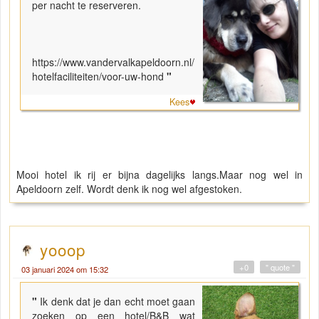
per nacht te reserveren.
https://www.vandervalkapeldoorn.nl/
hotelfaciliteiten/voor-uw-hond
"
Kees
Mooi hotel ik rij er bijna dagelijks langs.Maar nog wel in
Apeldoorn zelf. Wordt denk ik nog wel afgestoken.
yooop
+0
" quote "
03 januari 2024 om 15:32
"
Ik denk dat je dan echt moet gaan
zoeken op een hotel/B&B wat