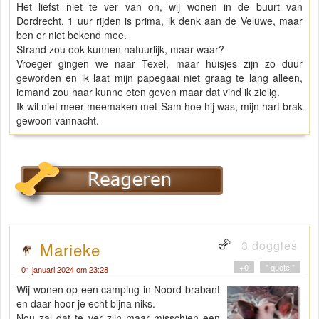
Het liefst niet te ver van on, wij wonen in de buurt van
Dordrecht, 1 uur rijden is prima, ik denk aan de Veluwe, maar
ben er niet bekend mee.
Strand zou ook kunnen natuurlijk, maar waar?
Vroeger gingen we naar Texel, maar huisjes zijn zo duur
geworden en ik laat mijn papegaai niet graag te lang alleen,
iemand zou haar kunne eten geven maar dat vind ik zielig.
Ik wil niet meer meemaken met Sam hoe hij was, mijn hart brak
gewoon vannacht.
3 doggies
Marieke
+0
" quote "
01 januari 2024 om 23:28
Wij wonen op een camping in Noord brabant
en daar hoor je echt bijna niks.
Nou zal dat te ver zijn maar misschien een