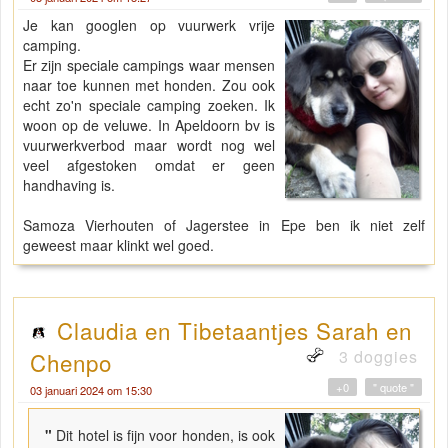
Je kan googlen op vuurwerk vrije
camping.
Er zijn speciale campings waar mensen
naar toe kunnen met honden. Zou ook
echt zo'n speciale camping zoeken. Ik
woon op de veluwe. In Apeldoorn bv is
vuurwerkverbod maar wordt nog wel
veel afgestoken omdat er geen
handhaving is.
Samoza Vierhouten of Jagerstee in Epe ben ik niet zelf
geweest maar klinkt wel goed.
Claudia en Tibetaantjes Sarah en
3 doggies
Chenpo
+0
" quote "
03 januari 2024 om 15:30
"
Dit hotel is fijn voor honden, is ook