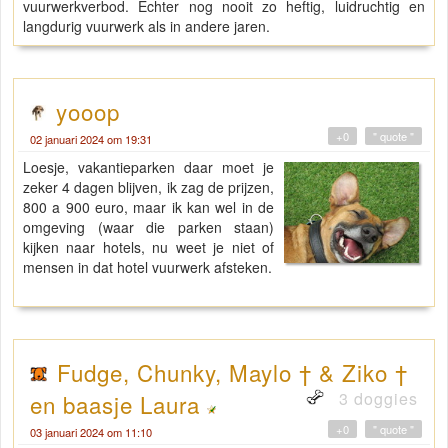
vuurwerkverbod. Echter nog nooit zo heftig, luidruchtig en
langdurig vuurwerk als in andere jaren.
yooop
+0
" quote "
02 januari 2024 om 19:31
Loesje, vakantieparken daar moet je
zeker 4 dagen blijven, ik zag de prijzen,
800 a 900 euro, maar ik kan wel in de
omgeving (waar die parken staan)
kijken naar hotels, nu weet je niet of
mensen in dat hotel vuurwerk afsteken.
Fudge, Chunky, Maylo † & Ziko †
3 doggies
en baasje Laura
+0
" quote "
03 januari 2024 om 11:10