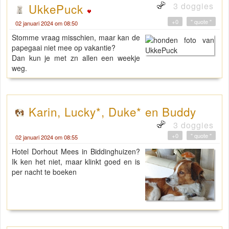
3 doggies
UkkePuck
+0
" quote "
02 januari 2024 om 08:50
Stomme vraag misschien, maar kan de
papegaai niet mee op vakantie?
Dan kun je met zn allen een weekje
weg.
Karin, Lucky*, Duke* en Buddy
3 doggies
+0
" quote "
02 januari 2024 om 08:55
Hotel Dorhout Mees in Biddinghuizen?
Ik ken het niet, maar klinkt goed en is
per nacht te boeken