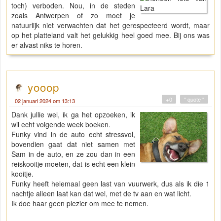
toch) verboden. Nou, in de steden
zoals Antwerpen of zo moet je
natuurlijk niet verwachten dat het gerespecteerd wordt, maar
op het platteland valt het gelukkig heel goed mee. Bij ons was
er alvast niks te horen.
yooop
+0
" quote "
02 januari 2024 om 13:13
Dank jullie wel, ik ga het opzoeken, ik
wil echt volgende week boeken.
Funky vind in de auto echt stressvol,
bovendien gaat dat niet samen met
Sam in de auto, en ze zou dan in een
reiskooitje moeten, dat is echt een klein
kooitje.
Funky heeft helemaal geen last van vuurwerk, dus als ik die 1
nachtje alleen laat kan dat wel, met de tv aan en wat licht.
Ik doe haar geen plezier om mee te nemen.