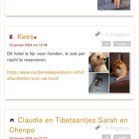
3 doggies
Kees
+0
" quote "
03 januari 2024 om 12:08
Dit hotel is fijn voor honden, is ook per
nacht te reserveren.
https://www.vandervalkapeldoorn.nl/hot
elfaciliteiten/voor-uw-hond
Claudia en Tibetaantjes Sarah en
3 doggies
Chenpo
+0
" quote "
03 januari 2024 om 15:27