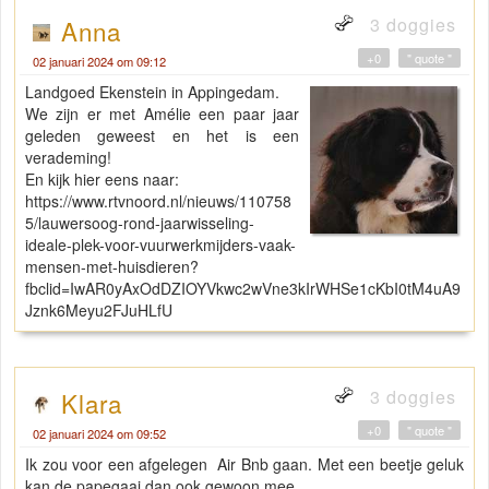
3 doggies
Anna
+0
" quote "
02 januari 2024 om 09:12
Landgoed Ekenstein in Appingedam.
We zijn er met Amélie een paar jaar
geleden geweest en het is een
verademing!
En kijk hier eens naar:
https://www.rtvnoord.nl/nieuws/110758
5/lauwersoog-rond-jaarwisseling-
ideale-plek-voor-vuurwerkmijders-vaak-
mensen-met-huisdieren?
fbclid=IwAR0yAxOdDZIOYVkwc2wVne3kIrWHSe1cKbI0tM4uA9
Jznk6Meyu2FJuHLfU
3 doggies
Klara
+0
" quote "
02 januari 2024 om 09:52
Ik zou voor een afgelegen Air Bnb gaan. Met een beetje geluk
kan de papegaai dan ook gewoon mee.