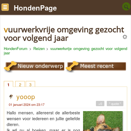
HondenPage
vuurwerkvrije omgeving gezocht
voor volgend jaar
HondenForum
>
Reizen
>
vuurwerkvrije omgeving gezocht voor volgend
jaar
1
2
3
yooop
+0
" quote "
01 januari 2024 om 23:17
Hallo mensen, allereerst de allerbeste
wensen voor iedereen en jullie geliefde
dieren.
Ik wil nu al boeken, maar er is nog