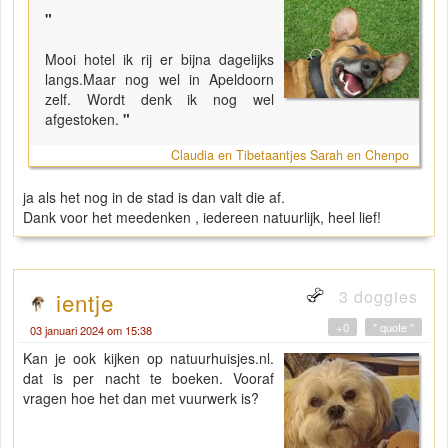
"
Mooi hotel ik rij er bijna dagelijks
langs.Maar nog wel in Apeldoorn
zelf. Wordt denk ik nog wel
afgestoken.
"
Claudia en Tibetaantjes Sarah en Chenpo
ja als het nog in de stad is dan valt die af.
Dank voor het meedenken , iedereen natuurlijk, heel lief!
3 doggies
ientje
+0
" quote "
03 januari 2024 om 15:38
Kan je ook kijken op natuurhuisjes.nl.
dat is per nacht te boeken. Vooraf
vragen hoe het dan met vuurwerk is?