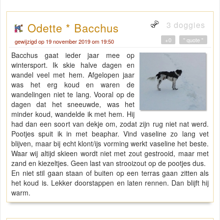
3 doggies
Odette * Bacchus
+0
" quote "
gewijzigd op 19 november 2019 om 19:50
Bacchus gaat ieder jaar mee op
wintersport. Ik skie halve dagen en
wandel veel met hem. Afgelopen jaar
was het erg koud en waren de
wandelingen niet te lang. Vooral op de
dagen dat het sneeuwde, was het
minder koud, wandelde ik met hem. Hij
had dan een soort van dekje om, zodat zijn rug niet nat werd.
Pootjes spuit ik in met beaphar. Vind vaseline zo lang vet
blijven, maar bij echt klont/ijs vorming werkt vaseline het beste.
Waar wij altijd skieen wordt niet met zout gestrooid, maar met
zand en kiezeltjes. Geen last van strooizout op de pootjes dus.
En niet stil gaan staan of buiten op een terras gaan zitten als
het koud is. Lekker doorstappen en laten rennen. Dan blijft hij
warm.