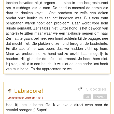
tochten bevatten altijd ergens een stop in een bergrestaurant
om 's middags iets te eten. De hond is meestal de eerste die
daar te drinken krijgt.... Ooit brachten ze zelfs een deken
omdat onze koukleum aan het bibberen was. Bus trein tram
bergbanen waren nooit een probleem. Daar wordt voor hem
ruimte gemaakt. Zelfs taxi's niet. Onze hond is het gewoon van
achterin te zitten maar waar we een taxibusje nemen om naar
Zermatt te gaan, oei nee, een hond achterin bij de bagage, nee
dat mocht niet. Die plukten onze hond terug uit de laadruimte.
En die laadruimte was open, dus we hadden zicht op hem.
Maar we proberen onze hond wel zo onzichtbaar mogelijk te
houden. Hij ligt onder de tafel, niet ernaast. Je hoort hem niet.
Hij slaapt altijd in een bench. Ik wil niet dat een ander last heeft
van mijn hond. En dat appreciëren ze wel.
3 doggies
Labradore!
+0
" quote "
29 november 2019 om 14:11
Heel fijn om te horen. Ga ik vanavond direct even naar de
eettafel brengen ;) Super!