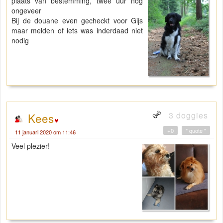
plaats van bestemming, twee uur nog
ongeveer
Bij de douane even gecheckt voor Gijs
maar melden of iets was inderdaad niet
nodig
3 doggies
Kees
+0
" quote "
11 januari 2020 om 11:46
Veel plezier!