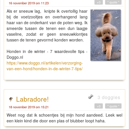
+0
" quote "
16 november 2019 om 11:23
Als er sneeuw lag, knipte ik overtollig haar
bij de voetzooltjes en overhangend lang
haar van de onderkant van de poten weg. Ik
smeerde tussen de tenen een dun laagje
vaseline, zodat er geen sneeuwklontjes
tussen de tenen gevormd konden worden.
Honden in de winter - 7 waardevolle tips -
Doggo.nl
https://www.doggo.nl/artikelen/verzorging-
van-een-hond/honden-in-de-winter-7-tips/
3 doggies
Labradore!
+0
" quote "
18 november 2019 om 15:21
Weet nog dat ik schoentjes bij mijn hond aandeed. Leek wel
een klein kind die door een plas of blubber loopt haha.