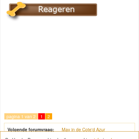
pagina 1 van 2
1
2
Volgende forumvraag:
May in de Cote'd Azur