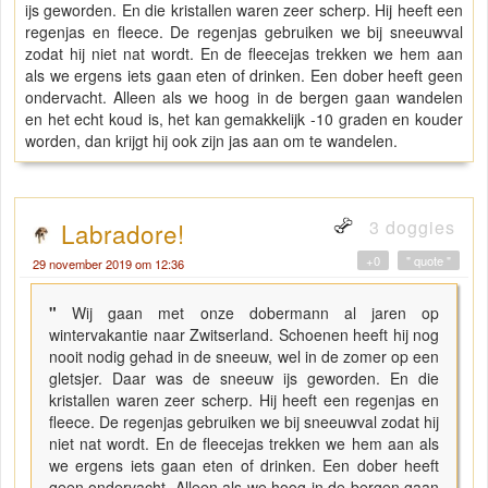
ijs geworden. En die kristallen waren zeer scherp. Hij heeft een
regenjas en fleece. De regenjas gebruiken we bij sneeuwval
zodat hij niet nat wordt. En de fleecejas trekken we hem aan
als we ergens iets gaan eten of drinken. Een dober heeft geen
ondervacht. Alleen als we hoog in de bergen gaan wandelen
en het echt koud is, het kan gemakkelijk -10 graden en kouder
worden, dan krijgt hij ook zijn jas aan om te wandelen.
3 doggies
Labradore!
+0
" quote "
29 november 2019 om 12:36
"
Wij gaan met onze dobermann al jaren op
wintervakantie naar Zwitserland. Schoenen heeft hij nog
nooit nodig gehad in de sneeuw, wel in de zomer op een
gletsjer. Daar was de sneeuw ijs geworden. En die
kristallen waren zeer scherp. Hij heeft een regenjas en
fleece. De regenjas gebruiken we bij sneeuwval zodat hij
niet nat wordt. En de fleecejas trekken we hem aan als
we ergens iets gaan eten of drinken. Een dober heeft
geen ondervacht. Alleen als we hoog in de bergen gaan