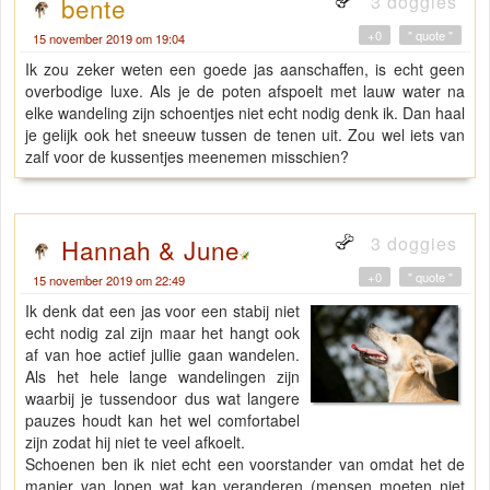
3 doggies
bente
+0
" quote "
15 november 2019 om 19:04
Ik zou zeker weten een goede jas aanschaffen, is echt geen
overbodige luxe. Als je de poten afspoelt met lauw water na
elke wandeling zijn schoentjes niet echt nodig denk ik. Dan haal
je gelijk ook het sneeuw tussen de tenen uit. Zou wel iets van
zalf voor de kussentjes meenemen misschien?
3 doggies
Hannah & June
+0
" quote "
15 november 2019 om 22:49
Ik denk dat een jas voor een stabij niet
echt nodig zal zijn maar het hangt ook
af van hoe actief jullie gaan wandelen.
Als het hele lange wandelingen zijn
waarbij je tussendoor dus wat langere
pauzes houdt kan het wel comfortabel
zijn zodat hij niet te veel afkoelt.
Schoenen ben ik niet echt een voorstander van omdat het de
manier van lopen wat kan veranderen (mensen moeten niet