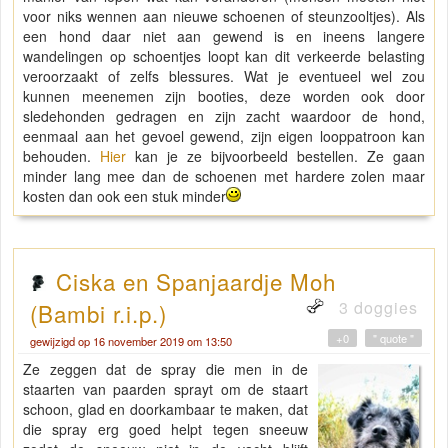
voor niks wennen aan nieuwe schoenen of steunzooltjes). Als
een hond daar niet aan gewend is en ineens langere
wandelingen op schoentjes loopt kan dit verkeerde belasting
veroorzaakt of zelfs blessures. Wat je eventueel wel zou
kunnen meenemen zijn booties, deze worden ook door
sledehonden gedragen en zijn zacht waardoor de hond,
eenmaal aan het gevoel gewend, zijn eigen looppatroon kan
behouden.
Hier
kan je ze bijvoorbeeld bestellen. Ze gaan
minder lang mee dan de schoenen met hardere zolen maar
kosten dan ook een stuk minder
Ciska en Spanjaardje Moh
3 doggies
(Bambi r.i.p.)
+0
" quote "
gewijzigd op 16 november 2019 om 13:50
Ze zeggen dat de spray die men in de
staarten van paarden sprayt om de staart
schoon, glad en doorkambaar te maken, dat
die spray erg goed helpt tegen sneeuw