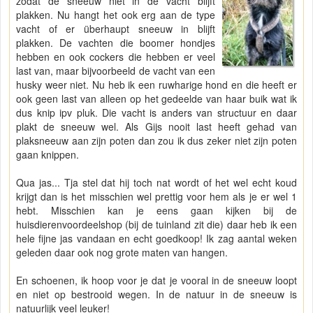
zodat de sneeuw niet in de vacht blijft
plakken. Nu hangt het ook erg aan de type
vacht of er überhaupt sneeuw in blijft
plakken. De vachten die boomer hondjes
hebben en ook cockers die hebben er veel
last van, maar bijvoorbeeld de vacht van een
husky weer niet. Nu heb ik een ruwharige hond en die heeft er
ook geen last van alleen op het gedeelde van haar buik wat ik
dus knip ipv pluk. Die vacht is anders van structuur en daar
plakt de sneeuw wel. Als Gijs nooit last heeft gehad van
plaksneeuw aan zijn poten dan zou ik dus zeker niet zijn poten
gaan knippen.
Qua jas... Tja stel dat hij toch nat wordt of het wel echt koud
krijgt dan is het misschien wel prettig voor hem als je er wel 1
hebt. Misschien kan je eens gaan kijken bij de
huisdierenvoordeelshop (bij de tuinland zit die) daar heb ik een
hele fijne jas vandaan en echt goedkoop! Ik zag aantal weken
geleden daar ook nog grote maten van hangen.
En schoenen, ik hoop voor je dat je vooral in de sneeuw loopt
en niet op bestrooid wegen. In de natuur in de sneeuw is
natuurlijk veel leuker!