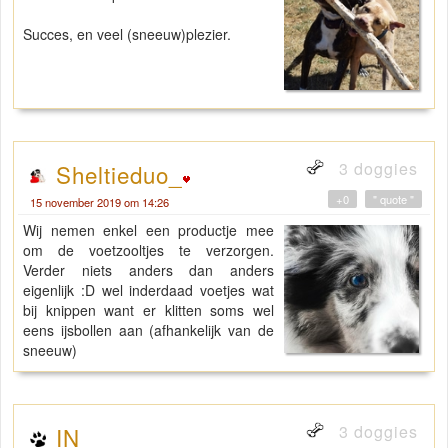
Succes, en veel (sneeuw)plezier.
3 doggies
Sheltieduo_
+0
" quote "
15 november 2019 om 14:26
Wij nemen enkel een productje mee
om de voetzooltjes te verzorgen.
Verder niets anders dan anders
eigenlijk :D wel inderdaad voetjes wat
bij knippen want er klitten soms wel
eens ijsbollen aan (afhankelijk van de
sneeuw)
3 doggies
IN