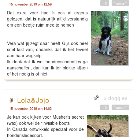
+0
" quote "
15 november 2019 om 12:59
Dat extra voer had ik ook al ergens
gelezen, dat is natuurlijk altijd verstandig
om een beetje ruim mee te nemen
Vera wat jij zegt daar heeft Gijs ook heel
snel last van, ondanks dat ik het teveel
aan haar wegknip
Ik denk dat ik wel hondenschoentjes ga
aanschaffen, dan kan ik ter plekke kijken
of het nodig is of niet
3 doggies
Lola&Jojo
+0
" quote "
15 november 2019 om 14:03
Je kan ook kijken voor Musher's secret
(wax) ook wel de "invisible boots"
In Canada ontwikkeld speciaal voor de
hondensledesport.