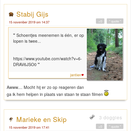
Stabij Gijs
+0
" quote "
15 november 2019 om 14:37
"
Schoentjes meenemen is één, er op
lopen is twee...
https://www.youtube.com/watch?v=6-
DRAV6JSO0
"
jantien
Awww.... Mocht hij er zo op reageren dan
ga ik hem helpen in plaats van staan te staan filmen
3 doggies
Marieke en Skip
+0
" quote "
15 november 2019 om 17:41