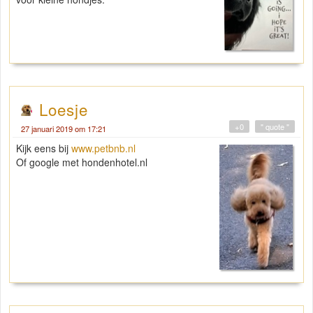
Loesje
+0
" quote "
27 januari 2019 om 17:21
Kijk eens bij
www.petbnb.nl
Of google met hondenhotel.nl