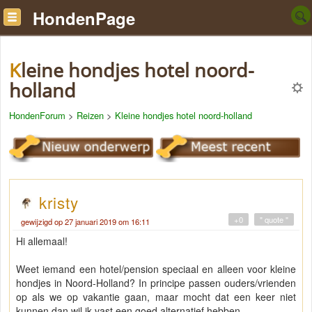
HondenPage
Kleine hondjes hotel noord-
holland
HondenForum
>
Reizen
>
Kleine hondjes hotel noord-holland
kristy
+0
" quote "
gewijzigd op 27 januari 2019 om 16:11
Hi allemaal!
Weet iemand een hotel/pension speciaal en alleen voor kleine
hondjes in Noord-Holland? In principe passen ouders/vrienden
op als we op vakantie gaan, maar mocht dat een keer niet
kunnen dan wil ik vast een goed alternatief hebben.