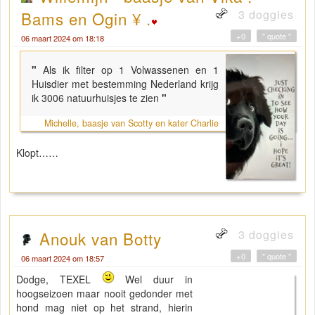
3 doggies
Bams en Ogin ¥ .
+0
" quote "
06 maart 2024 om 18:18
"
Als ik filter op 1 Volwassenen en 1
Huisdier met bestemming Nederland krijg
ik 3006 natuurhuisjes te zien
"
Michelle, baasje van Scotty en kater Charlie
Klopt……
3 doggies
Anouk van Botty
+0
" quote "
06 maart 2024 om 18:57
Dodge, TEXEL
Wel duur in
hoogseizoen maar nooit gedonder met
hond mag niet op het strand, hierin