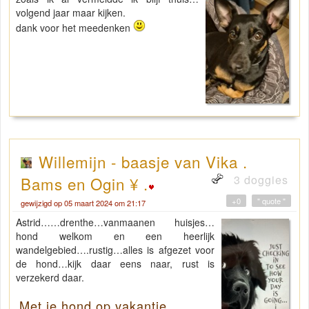
volgend jaar maar kijken.
dank voor het meedenken
Willemijn - baasje van Vika .
3 doggies
Bams en Ogin ¥ .
+0
" quote "
gewijzigd op 05 maart 2024 om 21:17
Astrid……drenthe…vanmaanen huisjes…
hond welkom en een heerlijk
wandelgebied….rustig…alles is afgezet voor
de hond…kijk daar eens naar, rust is
verzekerd daar.
Met je hond op vakantie