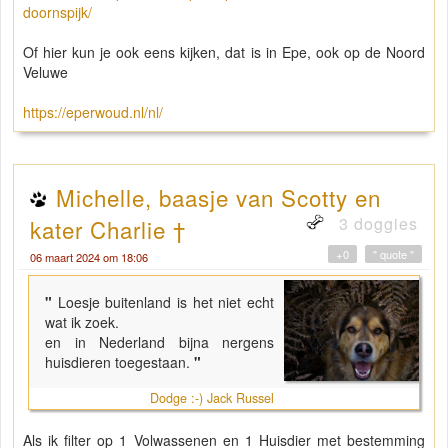
doornspijk/
Of hier kun je ook eens kijken, dat is in Epe, ook op de Noord
Veluwe
https://eperwoud.nl/nl/
Michelle, baasje van Scotty en
3 doggies
kater Charlie †
+0
" quote "
06 maart 2024 om 18:06
"
Loesje buitenland is het niet echt
wat ik zoek.
en in Nederland bijna nergens
huisdieren toegestaan.
"
Dodge :-) Jack Russel
Als ik filter op 1 Volwassenen en 1 Huisdier met bestemming