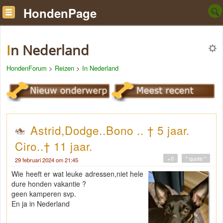
HondenPage
In Nederland
HondenForum
>
Reizen
>
In Nederland
Astrid,Dodge..Bono .. † 5 jaar.
Ciro..† 11 jaar.
+0
" quote "
29 februari 2024 om 21:45
Wie heeft er wat leuke adressen,niet hele
dure honden vakantie ?
geen kamperen svp.
En ja in Nederland