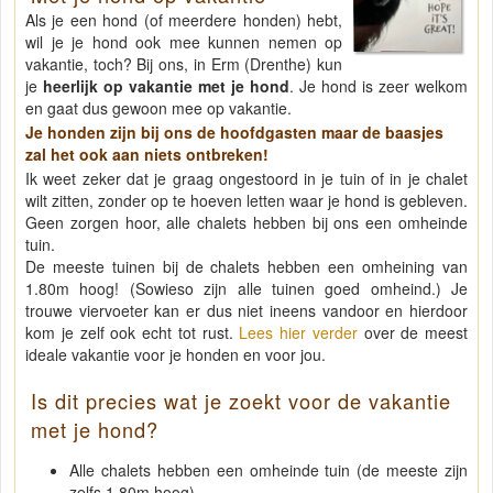
Als je een hond (of meerdere honden) hebt,
wil je je hond ook mee kunnen nemen op
vakantie, toch? Bij ons, in Erm (Drenthe) kun
je
heerlijk op vakantie met je hond
. Je hond is zeer welkom
en gaat dus gewoon mee op vakantie.
Je honden zijn bij ons de hoofdgasten maar de baasjes
zal het ook aan niets ontbreken!
Ik weet zeker dat je graag ongestoord in je tuin of in je chalet
wilt zitten, zonder op te hoeven letten waar je hond is gebleven.
Geen zorgen hoor, alle chalets hebben bij ons een omheinde
tuin.
De meeste tuinen bij de chalets hebben een omheining van
1.80m hoog! (Sowieso zijn alle tuinen goed omheind.) Je
trouwe viervoeter kan er dus niet ineens vandoor en hierdoor
kom je zelf ook echt tot rust.
Lees hier verder
over de meest
ideale vakantie voor je honden en voor jou.
Is dit precies wat je zoekt voor de vakantie
met je hond?
Alle chalets hebben een
omheinde tuin
(de meeste zijn
zelfs 1.80m hoog)