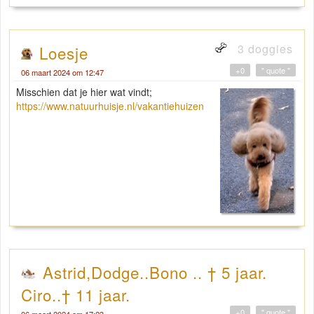
3 doggies
Loesje
+0
" quote "
06 maart 2024 om 12:47
Misschien dat je hier wat vindt;
https://www.natuurhuisje.nl/vakantiehuizen
Astrid,Dodge..Bono .. † 5 jaar.
Ciro..† 11 jaar.
+0
" quote "
06 maart 2024 om 17:23