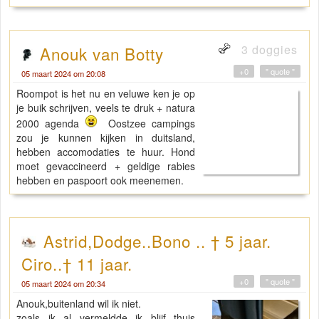
3 doggies
Anouk van Botty
+0
" quote "
05 maart 2024 om 20:08
Roompot is het nu en veluwe ken je op
je buik schrijven, veels te druk + natura
2000 agenda
Oostzee campings
zou je kunnen kijken in duitsland,
hebben accomodaties te huur. Hond
moet gevaccineerd + geldige rabies
hebben en paspoort ook meenemen.
Astrid,Dodge..Bono .. † 5 jaar.
Ciro..† 11 jaar.
+0
" quote "
05 maart 2024 om 20:34
Anouk,buitenland wil ik niet.
zoals ik al vermeldde ik blijf thuis…