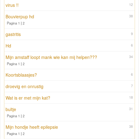
virus !!
12
Bouvierpup hd
38
Pagina 1
|
2
gastritis
9
Hd
6
Mijn amstaff loopt mank wie kan mij helpen???
34
Pagina 1
|
2
Koortsblaasjes?
6
droevig en onrustig
7
Wat is er met mijn kat?
18
bultje
31
Pagina 1
|
2
Mijn hondje heeft epilepsie
38
Pagina 1
|
2