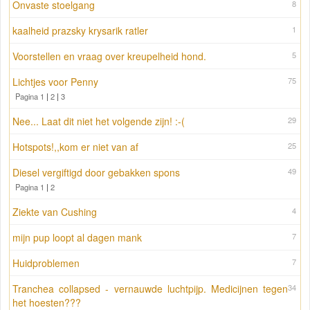
Onvaste stoelgang
8
kaalheid prazsky krysarik ratler
1
Voorstellen en vraag over kreupelheid hond.
5
Lichtjes voor Penny
75
Pagina 1
|
2
|
3
Nee... Laat dit niet het volgende zijn! :-(
29
Hotspots!,,kom er niet van af
25
Diesel vergiftigd door gebakken spons
49
Pagina 1
|
2
Ziekte van Cushing
4
mijn pup loopt al dagen mank
7
Huidproblemen
7
Tranchea collapsed - vernauwde luchtpijp. Medicijnen tegen
34
het hoesten???