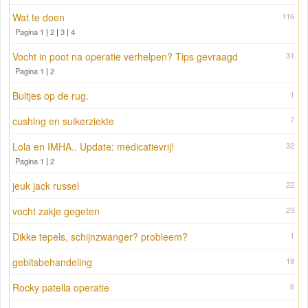
Wat te doen
116
Pagina 1
|
2
|
3
|
4
Vocht in poot na operatie verhelpen? Tips gevraagd
31
Pagina 1
|
2
Bultjes op de rug.
1
cushing en suikerziekte
7
Lola en IMHA.. Update: medicatievrij!
32
Pagina 1
|
2
jeuk jack russel
22
vocht zakje gegeten
23
Dikke tepels, schijnzwanger? probleem?
1
gebitsbehandeling
19
Rocky patella operatie
6