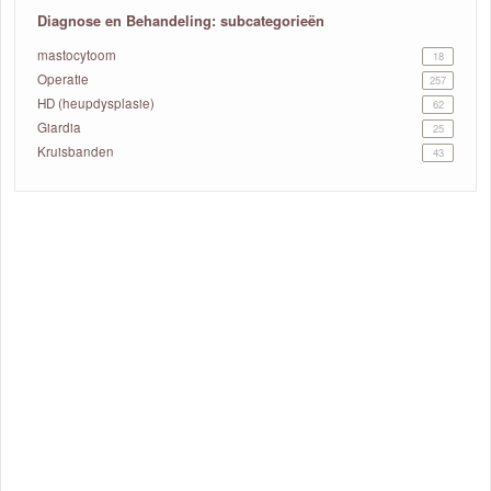
Diagnose en Behandeling: subcategorieën
mastocytoom
18
Operatie
257
HD (heupdysplasie)
62
Giardia
25
Kruisbanden
43