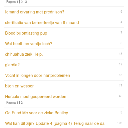
Pagina 1
|
2
|
3
Iemand ervaring met prednison?
6
sterilisatie van bernerteefje van 6 maand
4
Bloed bij ontlasting pup
7
Wat heeft mn ventje toch?
6
chihuahua ziek Help.
18
giardia?
17
Vocht in longen door hartproblemen
18
bijen en wespen
17
Hercule moet geopereerd worden
40
Pagina 1
|
2
Go Fund Me voor de zieke Bentley
3
Wat kan dit zijn? Update 4 (pagina 4) Terug naar de da
103