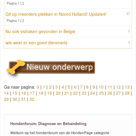
Pagina 1
|
2
Gif op meerdere plekken in Noord Holland! Update4!
37
Pagina 1
|
2
Nu ook vishaken gevonden in Belgie
2
wie weet er een goed dierenarts
4
Ga naar pagina:
0
|
1
|
2
|
3
|
4
|
5
|
6
|
7
|
8
|
9
|
10
|
11
|
12
|
13
|
14
|
15
|
16
|
17
|
18
|
19
|
20
|
21
|
22
|
23
|
24
|
25
|
26
|
27
|
28
|
29
|
30
|
31
|
32
Hondenforum: Diagnose en Behandeling
Welkom op het hondenforum van de HondenPage categorie