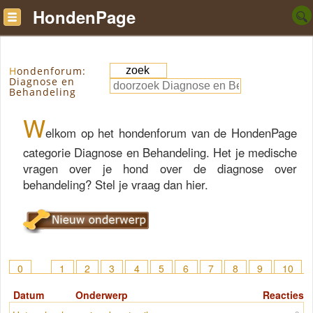
HondenPage
Hondenforum:
Diagnose en
Behandeling
W
elkom op het hondenforum van de HondenPage
categorie Diagnose en Behandeling. Het je medische
vragen over je hond over de diagnose over
behandeling? Stel je vraag dan hier.
0
1
2
3
4
5
6
7
8
9
10
11
12
13
14
15
> 32
Datum
Onderwerp
Reacties