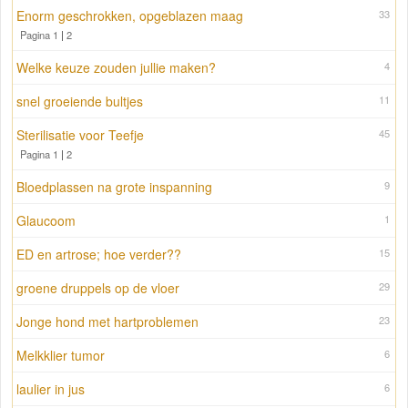
Enorm geschrokken, opgeblazen maag
33
Pagina 1
|
2
Welke keuze zouden jullie maken?
4
snel groeiende bultjes
11
Sterilisatie voor Teefje
45
Pagina 1
|
2
Bloedplassen na grote inspanning
9
Glaucoom
1
ED en artrose; hoe verder??
15
groene druppels op de vloer
29
Jonge hond met hartproblemen
23
Melkklier tumor
6
laulier in jus
6