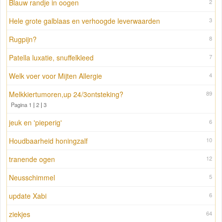
Blauw randje in oogen
2
Hele grote galblaas en verhoogde leverwaarden
3
Rugpijn?
8
Patella luxatie, snuffelkleed
7
Welk voer voor Mijten Allergie
4
Melkkiertumoren,up 24/3ontsteking?
89
Pagina 1
|
2
|
3
jeuk en 'pieperig'
6
Houdbaarheid honingzalf
10
tranende ogen
12
Neusschimmel
5
update Xabi
6
ziekjes
64