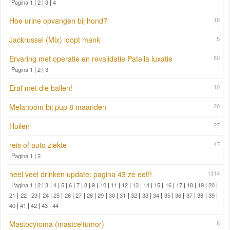
Pagina 1
|
2
|
3
|
4
Hoe urine opvangen bij hond?
18
Jackrussel (Mix) loopt mank
5
Ervaring met operatie en revalidatie Patella luxatie
80
Pagina 1
|
2
|
3
Eraf met die ballen!
10
Melanoom bij pup 8 maanden
20
Huilen
27
reis of auto ziekte
47
Pagina 1
|
2
heel veel drinken update: pagina 43 ze eet!!
1314
Pagina 1
|
2
|
3
|
4
|
5
|
6
|
7
|
8
|
9
|
10
|
11
|
12
|
13
|
14
|
15
|
16
|
17
|
18
|
19
|
20
|
21
|
22
|
23
|
24
|
25
|
26
|
27
|
28
|
29
|
30
|
31
|
32
|
33
|
34
|
35
|
36
|
37
|
38
|
39
|
40
|
41
|
42
|
43
|
44
Mastocytoma (mastceltumor)
8