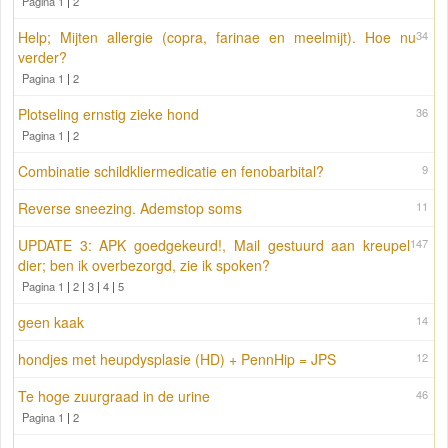
Pagina 1
|
2
Help; Mijten allergie (copra, farinae en meelmijt). Hoe nu
34
verder?
Pagina 1
|
2
Plotseling ernstig zieke hond
36
Pagina 1
|
2
Combinatie schildkliermedicatie en fenobarbital?
9
Reverse sneezing. Ademstop soms
11
UPDATE 3: APK goedgekeurd!, Mail gestuurd aan kreupel
147
dier; ben ik overbezorgd, zie ik spoken?
Pagina 1
|
2
|
3
|
4
|
5
geen kaak
14
hondjes met heupdysplasie (HD) + PennHip = JPS
12
Te hoge zuurgraad in de urine
46
Pagina 1
|
2