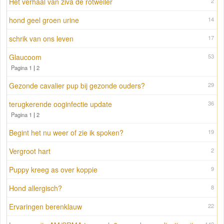
Het verhaal van ziva de rotweiler
2
hond geel groen urine
14
schrik van ons leven
17
Glaucoom
53
Pagina 1
|
2
Gezonde cavalier pup bij gezonde ouders?
29
terugkerende ooginfectie update
36
Pagina 1
|
2
Begint het nu weer of zie ik spoken?
19
Vergroot hart
2
Puppy kreeg as over koppie
9
Hond allergisch?
8
Ervaringen berenklauw
22