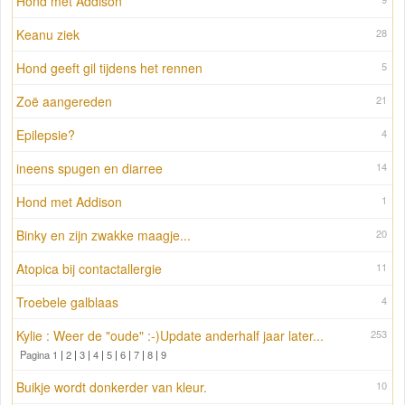
Hond met Addison
Keanu ziek
28
Hond geeft gil tijdens het rennen
5
Zoë aangereden
21
Epilepsie?
4
ineens spugen en diarree
14
Hond met Addison
1
Binky en zijn zwakke maagje...
20
Atopica bij contactallergie
11
Troebele galblaas
4
Kylie : Weer de "oude" :-)Update anderhalf jaar later...
253
Pagina 1
|
2
|
3
|
4
|
5
|
6
|
7
|
8
|
9
Buikje wordt donkerder van kleur.
10