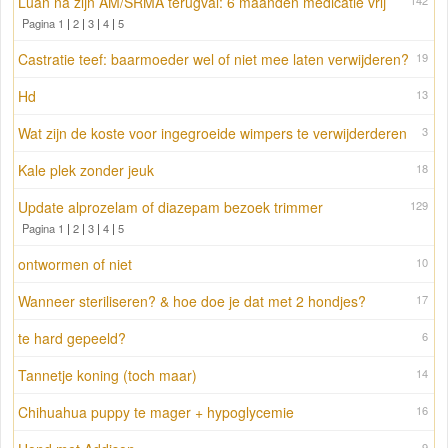
Luan na zijn AM/SRMA terugval: 6 maanden medicatie vrij
142
Pagina 1
|
2
|
3
|
4
|
5
Castratie teef: baarmoeder wel of niet mee laten verwijderen?
19
Hd
13
Wat zijn de koste voor ingegroeide wimpers te verwijderderen
3
Kale plek zonder jeuk
18
Update alprozelam of diazepam bezoek trimmer
129
Pagina 1
|
2
|
3
|
4
|
5
ontwormen of niet
10
Wanneer steriliseren? & hoe doe je dat met 2 hondjes?
17
te hard gepeeld?
6
Tannetje koning (toch maar)
14
Chihuahua puppy te mager + hypoglycemie
16
9