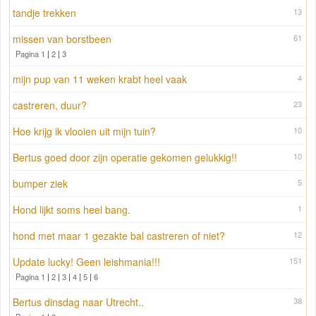
tandje trekken
13
missen van borstbeen
61
Pagina 1
|
2
|
3
mijn pup van 11 weken krabt heel vaak
4
castreren, duur?
23
Hoe krijg ik vlooien uit mijn tuin?
10
Bertus goed door zijn operatie gekomen gelukkig!!
10
bumper ziek
5
Hond lijkt soms heel bang.
1
hond met maar 1 gezakte bal castreren of niet?
12
Update lucky! Geen leishmania!!!
151
Pagina 1
|
2
|
3
|
4
|
5
|
6
Bertus dinsdag naar Utrecht..
38