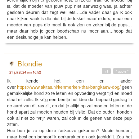
is, dat de moeder van jouw pup niet aanwezig was, ja achter
gesloten deuren dat zegt wel iets…..de vader daar ga ik ook
naar kijken vaak is die niet bij de fokker maar elders, maar een
moeder van pups die moet ik ook zien en zeker bij de pups…
maar daar heb je geen boodschap nu meer aan….hoop dat
een deskundige je kan helpen..
Blondie
+1
" quote "
21 juli 2024 om 16:52
Ik kende het een en ander
over
https://www.akitas.nl/kenmerken-thai-bangkaew-dog/
geen
gemakkelijke hond zo te lezen en opvoeding vergt tijd en moed
staat er zelfs. Ik krijg een beetje het idee dat bepaald gedrag in
de aard van dit ras zit, en dat je altijd op zal moeten letten of de
hond apart zal moeten houden bij visite. Dat de ouder honden
ook al niet zo "vrij" waren, zal ook in de genen van deze pup
zitten.
Hoe ben je zo op deze raskeuze gekomen? Mooie honden,
maar best een behoorlijk oerkarakter en ook jachtdrift. Zou het