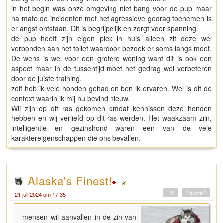
in het begin was onze omgeving niet bang voor de pup maar
na mate de incidenten met het agressieve gedrag toenemen is
er angst ontstaan. Dit is begrijpelijk en zorgt voor spanning.
de pup heeft zijn eigen plek in huis alleen zit deze wel
verbonden aan het toilet waardoor bezoek er soms langs moet.
De wens is wel voor een grotere woning want dit is ook een
aspect maar in de tussentijd moet het gedrag wel verbeteren
door de juiste training.
zelf heb ik vele honden gehad en ben ik ervaren. Wel is dit de
context waarin ik mij nu bevind nieuw.
Wij zijn op dit ras gekomen omdat kennissen deze honden
hebben en wij verliefd op dit ras werden. Het waakzaam zijn,
intelligentie en gezinshond waren een van de vele
karaktereigenschappen die ons bevallen.
Alaska's Finest!
+2
" quote "
21 juli 2024 om 17:35
mensen wil aanvallen in de zin van