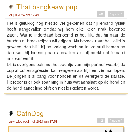
Thai bangkeaw pup
+0
" quote "
21 juli 2024 om 17:49
Het is gelukkig nog niet zo ver gekomen dat hij iemand fysiek
heeft aangevallen omdat wij hem elke keer strak bovenop
zitten. Wat je inderdaad benoemd is het lijkt dat hij naar de
handen of broekspijpen wil grijpen. Als bezoek naar het toilet is
geweest dan blijft hij net zolang wachten tot ze eruit komen en
dan kan hij ineens gaan aanvallen als hij merkt dat iemand
onzeker wordt.
Dit is overigens ook met het zoontje van mijn partner waarbij de
pup al buiten agressief kan reageren als hij hem ziet aanlopen.
De jongen is al bang voor honden en dit verergerd de situatie.
Hierdoor is er ook spanning in huis wat aanslaat op de hond en
de hond aangelijnd blijft en niet los gelaten wordt.
CatnDog
+2
" quote "
gewijzigd op 21 juli 2024 om 17:59