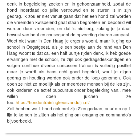
denk in begeleiding zoeken en in gehoorzaamheid, zodat de
hond inderdaad op jullie vertrouwd en te sturen is in zijn
gedrag. Ik zou er niet vanuit gaan dat het een hond zal worden
die vreemden kwispelend gaat staan begroeten en bepoteld wil
worden door vreemden, en dat is niet erg, zolang je je daar
bewust van bent en consequent de opvoeding daarop aanpast.
Weet niet waar in Den Haag je ergens woont, maar ik ging op
school in Oegstgeest, als je een beetje aan de rand van Den
Haag woont is dat ca. een half uurtje rijden denk, ik heb goede
ervaringen met de school, ze zijn ook gedragsdeskundigen en
volgen continue diverse cursussen trainen is volledig positief
maar je wordt als baas echt goed begeleid, want je eigen
gedrag en houding worden ook onder de loep genomen. Ook
doen ze niet zo moeilijk als er meerdere mensen bij de les zijn,
ook kinderen de actief pupcursus onder begeleiding van.. mee
willen doen juichen ze
toe.
https://hondentrainingkeesvanduijn.nl/
Zelf hebben we 1 hond ook met zijn 2'en gedaan, puur om op 1
lijn te komen te zitten als het ging om omgang en commando's
bijvoorbeeld.