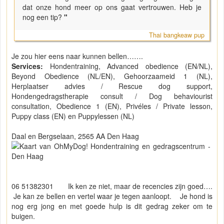
dat onze hond meer op ons gaat vertrouwen. Heb je
nog een tip?
"
Thai bangkeaw pup
Je zou hier eens naar kunnen bellen…….
Services:
Hondentraining, Advanced obedience (EN/NL),
Beyond Obedience (NL/EN), Gehoorzaameid 1 (NL),
Herplaatser advies / Rescue dog support,
Hondengedragstherapie consult / Dog behaviourist
consultation, Obedience 1 (EN), Privéles / Private lesson,
Puppy class (EN) en Puppylessen (NL)
Daal en Bergselaan, 2565 AA Den Haag
06 51382301 Ik ken ze niet, maar de recencies zijn goed….
Je kan ze bellen en vertel waar je tegen aanloopt. Je hond is
nog erg jong en met goede hulp is dit gedrag zeker om te
buigen.