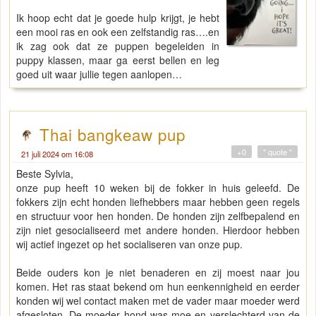
Ik hoop echt dat je goede hulp krijgt, je hebt
een mooi ras en ook een zelfstandig ras….en
ik zag ook dat ze puppen begeleiden in
puppy klassen, maar ga eerst bellen en leg
goed uit waar jullie tegen aanlopen…
Thai bangkeaw pup
+0
" quote "
21 juli 2024 om 16:08
Beste Sylvia,
onze pup heeft 10 weken bij de fokker in huis geleefd. De
fokkers zijn echt honden liefhebbers maar hebben geen regels
en structuur voor hen honden. De honden zijn zelfbepalend en
zijn niet gesocialiseerd met andere honden. Hierdoor hebben
wij actief ingezet op het socialiseren van onze pup.
Beide ouders kon je niet benaderen en zij moest naar jou
komen. Het ras staat bekend om hun eenkennigheid en eerder
konden wij wel contact maken met de vader maar moeder werd
afgesloten. De moeder hond was moe en verslechterd van de