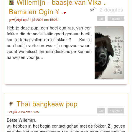
Willemijn - baasje van Vika .
2 doggies
Bams en Ogin ¥ .
+0
" quote "
gewijzigd op 21 juli 2024 om 15:26
Heb je deze pup, een heel oud ras, van een
fokker die de socialisatie goed gedaan heeft,
kan je terug vallen op je fokker ? Kan je
een beetje vertellen waar je ongeveer woont
zodat we misschien een deskundige kunnen
aanwijzen voor je…
Thai bangkeaw pup
+0
" quote "
21 juli 2024 om 15:35
Beste Willemijn,
wij hebben in het begin contact gehad met de fokker. Zij geven
aan dat het een waakzaam ras is en een gebruiksaanwijzing