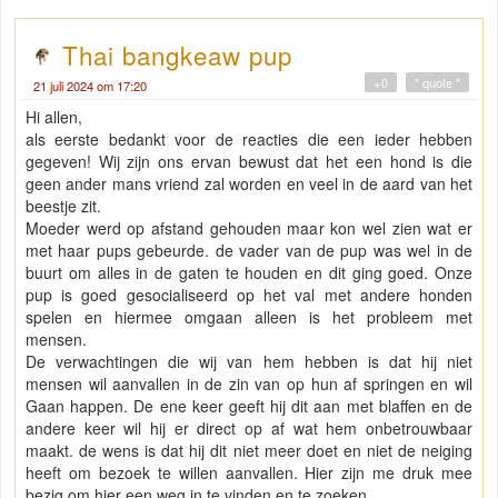
Thai bangkeaw pup
+0
" quote "
21 juli 2024 om 17:20
Hi allen,
als eerste bedankt voor de reacties die een ieder hebben
gegeven! Wij zijn ons ervan bewust dat het een hond is die
geen ander mans vriend zal worden en veel in de aard van het
beestje zit.
Moeder werd op afstand gehouden maar kon wel zien wat er
met haar pups gebeurde. de vader van de pup was wel in de
buurt om alles in de gaten te houden en dit ging goed. Onze
pup is goed gesocialiseerd op het val met andere honden
spelen en hiermee omgaan alleen is het probleem met
mensen.
De verwachtingen die wij van hem hebben is dat hij niet
mensen wil aanvallen in de zin van op hun af springen en wil
Gaan happen. De ene keer geeft hij dit aan met blaffen en de
andere keer wil hij er direct op af wat hem onbetrouwbaar
maakt. de wens is dat hij dit niet meer doet en niet de neiging
heeft om bezoek te willen aanvallen. Hier zijn me druk mee
bezig om hier een weg in te vinden en te zoeken.