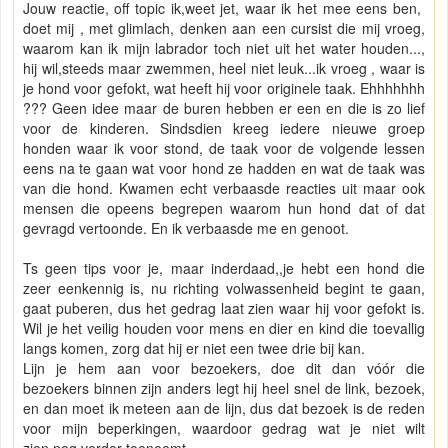
Jouw reactie, off topic ik,weet jet, waar ik het mee eens ben,
doet mij , met glimlach, denken aan een cursist die mij vroeg,
waarom kan ik mijn labrador toch niet uit het water houden...,
hij wil,steeds maar zwemmen, heel niet leuk...ik vroeg , waar is
je hond voor gefokt, wat heeft hij voor originele taak. Ehhhhhhh
??? Geen idee maar de buren hebben er een en die is zo lief
voor de kinderen. Sindsdien kreeg iedere nieuwe groep
honden waar ik voor stond, de taak voor de volgende lessen
eens na te gaan wat voor hond ze hadden en wat de taak was
van die hond. Kwamen echt verbaasde reacties uit maar ook
mensen die opeens begrepen waarom hun hond dat of dat
gevragd vertoonde. En ik verbaasde me en genoot.
Ts geen tips voor je, maar inderdaad,,je hebt een hond die
zeer eenkennig is, nu richting volwassenheid begint te gaan,
gaat puberen, dus het gedrag laat zien waar hij voor gefokt is.
Wil je het veilig houden voor mens en dier en kind die toevallig
langs komen, zorg dat hij er niet een twee drie bij kan.
Lijn je hem aan voor bezoekers, doe dit dan vóór die
bezoekers binnen zijn anders legt hij heel snel de link, bezoek,
en dan moet ik meteen aan de lijn, dus dat bezoek is de reden
voor mijn beperkingen, waardoor gedrag wat je niet wilt