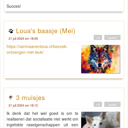
Succes!
Loua's baasje (Mei)
+0
" quote "
21 juli 2024 om 18:09
https://vanmaanenloca.nl/bezoek-
ontvangen-niet-leuk/
3 muisjes
+6
" quote "
21 juli 2024 om 18:12
Ik denk dat het wel goed is om te
realiseren dat socialisatie niet werkt om
ingefokte raseigenschappen uit een