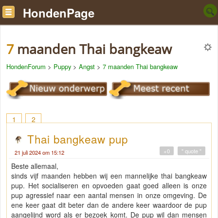
HondenPage
7 maanden Thai bangkeaw
HondenForum
>
Puppy
>
Angst
>
7 maanden Thai bangkeaw
1
2
Thai bangkeaw pup
+0
" quote "
21 juli 2024 om 15:12
Beste allemaal,
sinds vijf maanden hebben wij een mannelijke thai bangkeaw
pup. Het socialiseren en opvoeden gaat goed alleen is onze
pup agressief naar een aantal mensen in onze omgeving. De
ene keer gaat dit beter dan de andere keer waardoor de pup
aangelijnd word als er bezoek komt. De pup wil dan mensen