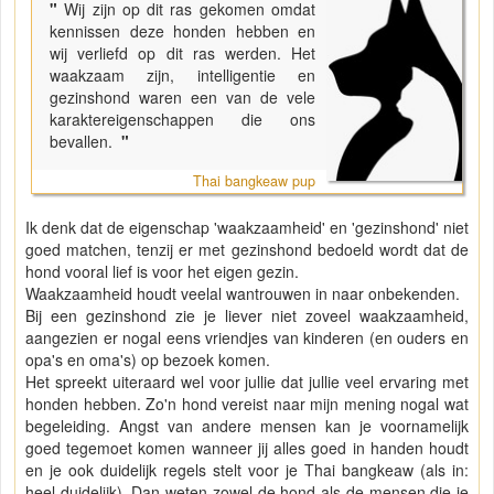
"
Wij zijn op dit ras gekomen omdat
kennissen deze honden hebben en
wij verliefd op dit ras werden. Het
waakzaam zijn, intelligentie en
gezinshond waren een van de vele
karaktereigenschappen die ons
bevallen.
"
Thai bangkeaw pup
Ik denk dat de eigenschap 'waakzaamheid' en 'gezinshond' niet
goed matchen, tenzij er met gezinshond bedoeld wordt dat de
hond vooral lief is voor het eigen gezin.
Waakzaamheid houdt veelal wantrouwen in naar onbekenden.
Bij een gezinshond zie je liever niet zoveel waakzaamheid,
aangezien er nogal eens vriendjes van kinderen (en ouders en
opa's en oma's) op bezoek komen.
Het spreekt uiteraard wel voor jullie dat jullie veel ervaring met
honden hebben. Zo'n hond vereist naar mijn mening nogal wat
begeleiding. Angst van andere mensen kan je voornamelijk
goed tegemoet komen wanneer jij alles goed in handen houdt
en je ook duidelijk regels stelt voor je Thai bangkeaw (als in:
heel duidelijk). Dan weten zowel de hond als de mensen die je