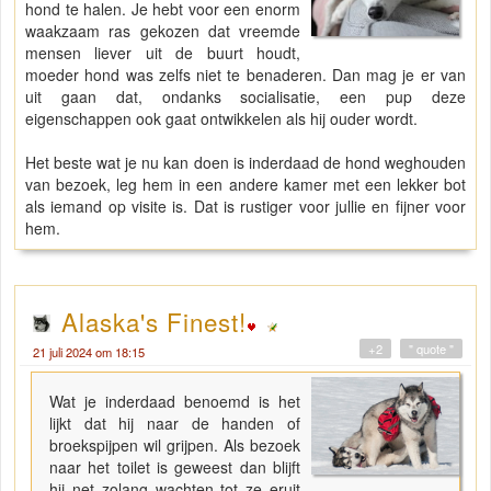
hond te halen. Je hebt voor een enorm
waakzaam ras gekozen dat vreemde
mensen liever uit de buurt houdt,
moeder hond was zelfs niet te benaderen. Dan mag je er van
uit gaan dat, ondanks socialisatie, een pup deze
eigenschappen ook gaat ontwikkelen als hij ouder wordt.
Het beste wat je nu kan doen is inderdaad de hond weghouden
van bezoek, leg hem in een andere kamer met een lekker bot
als iemand op visite is. Dat is rustiger voor jullie en fijner voor
hem.
Alaska's Finest!
+2
" quote "
21 juli 2024 om 18:15
Wat je inderdaad benoemd is het
lijkt dat hij naar de handen of
broekspijpen wil grijpen. Als bezoek
naar het toilet is geweest dan blijft
hij net zolang wachten tot ze eruit