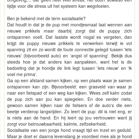
tijdje voor die stress uit het systeem kan wegvloeien.
Ben je bekend met de term socialisatie?
Dat houdt in dat je de pup met mondjesmaat laat wennen aan
nieuwe prikkels maar daarbij zorgt dat de puppy zich
ontspannen voelt. Dat laatste wordt nogal es vergeten, dan
krijgt de puppy nieuwe prikkels te verwerken terwijl ie vol
spanning zit en zo wordt de foute connectie gelegd tussen 'iets
nieuws' (bijvoorbeeld auto) en 'angst of spanning'. Bekijk dus
steeds hoe je dat anders kan aanpakken, want het is de
bedoeling dat je hondje de link legt tussen 'iets nieuw' en 'ik
voel me prima'.
Ga op een afstand samen kijken, op een plaats waar je samen
ontspannen kan zijn. Bijvoorbeeld: een grasveld van waar je
naar een fietspad of een weg kan kijken. Wees zelf kalm zodat
de pup zich aan jou kan spiegelen. En doe verder niets,
gewoon samen kijken naar de fietsers of de auto's die een
beetje verderop langsrijden. Zo leert de pup: dit is niet eng, er
is niets aan de hand. En hij leert op jou vertrouwen want jij
zorgt voor betrouwbaarheid, kalmte, zelfzekerheid.
Socialisatie van een jonge hond vraagt tijd en inzet en geduld.
Maar je doet er daarna levenslang je voordeel mee als je hond