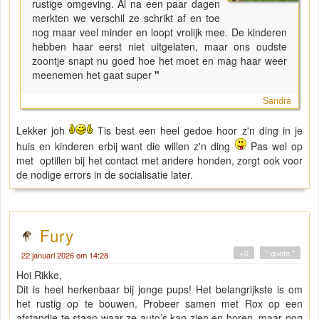
rustige omgeving. Al na een paar dagen
merkten we verschil ze schrikt af en toe
nog maar veel minder en loopt vrolijk mee. De kinderen
hebben haar eerst niet uitgelaten, maar ons oudste
zoontje snapt nu goed hoe het moet en mag haar weer
meenemen het gaat super
"
Sandra
Lekker joh
Tis best een heel gedoe hoor z'n ding in je
huis en kinderen erbij want die willen z'n ding
Pas wel op
met optillen bij het contact met andere honden, zorgt ook voor
de nodige errors in de socialisatie later.
Fury
+0
" quote "
22 januari 2026 om 14:28
Hoi Rikke,
Dit is heel herkenbaar bij jonge pups! Het belangrijkste is om
het rustig op te bouwen. Probeer samen met Rox op een
afstandje te staan waar ze auto’s kan zien en horen, maar nog