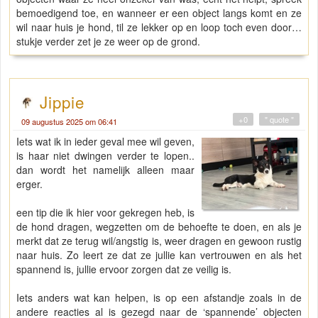
bemoedigend toe, en wanneer er een object langs komt en ze
wil naar huis je hond, til ze lekker op en loop toch even door…
stukje verder zet je ze weer op de grond.
Jippie
+0
" quote "
09 augustus 2025 om 06:41
Iets wat ik in ieder geval mee wil geven,
is haar niet dwingen verder te lopen..
dan wordt het namelijk alleen maar
erger.
een tip die ik hier voor gekregen heb, is
de hond dragen, wegzetten om de behoefte te doen, en als je
merkt dat ze terug wil/angstig is, weer dragen en gewoon rustig
naar huis. Zo leert ze dat ze jullie kan vertrouwen en als het
spannend is, jullie ervoor zorgen dat ze veilig is.
Iets anders wat kan helpen, is op een afstandje zoals in de
andere reacties al is gezegd naar de ‘spannende’ objecten