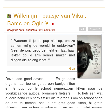
Willemijn - baasje van Vika .
Bams en Ogin ¥ .
+1
" quote "
gewijzigd op 09 augustus 2025 om 06:28
"
Waarom til je de pup niet op, om zo
samen veilig de wereld te ontdekken?
Geef de pup geborgenheid en laat haar
lekker op je arm kennis maken met
dingen die ze eng vindt.
"
Gea
Deze, een goed advies. En ga eens
ergens naar toe en ga op een bankje zitten
en je pup op je schoot nemen….en kijken naar de
voorbijgaande autoos, brommers fietsers. Ik heb een wat
oudere hond een herplaatser die te groot is om op schoot of op
de arm te nemen, ben in het gras gaan zitten, bij grote
objecten waar ze heel onzeker van was, echt het helpt, spreek