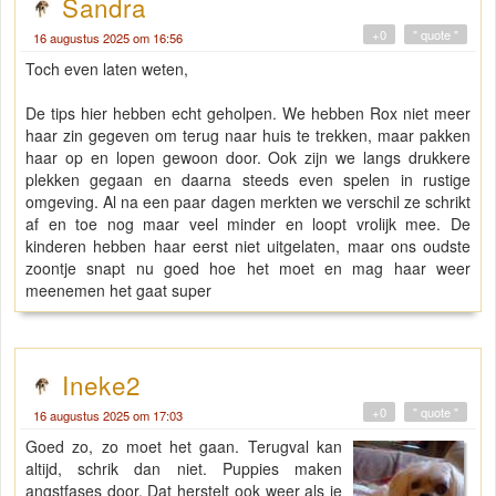
Sandra
+0
" quote "
16 augustus 2025 om 16:56
Toch even laten weten,
De tips hier hebben echt geholpen. We hebben Rox niet meer
haar zin gegeven om terug naar huis te trekken, maar pakken
haar op en lopen gewoon door. Ook zijn we langs drukkere
plekken gegaan en daarna steeds even spelen in rustige
omgeving. Al na een paar dagen merkten we verschil ze schrikt
af en toe nog maar veel minder en loopt vrolijk mee. De
kinderen hebben haar eerst niet uitgelaten, maar ons oudste
zoontje snapt nu goed hoe het moet en mag haar weer
meenemen het gaat super
Ineke2
+0
" quote "
16 augustus 2025 om 17:03
Goed zo, zo moet het gaan. Terugval kan
altijd, schrik dan niet. Puppies maken
angstfases door. Dat herstelt ook weer als je