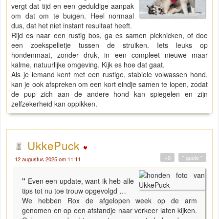
vergt dat tijd en een geduldige aanpak
om dat om te buigen. Heel normaal
dus, dat het niet instant resultaat heeft.
Rijd es naar een rustig bos, ga es samen picknicken, of doe
een zoekspelletje tussen de struiken. Iets leuks op
hondenmaat, zonder druk, in een compleet nieuwe maar
kalme, natuurlijke omgeving. Kijk es hoe dat gaat.
Als je iemand kent met een rustige, stabiele volwassen hond,
kan je ook afspreken om een kort eindje samen te lopen, zodat
de pup zich aan de andere hond kan spiegelen en zijn
zelfzekerheid kan oppikken.
UkkePuck
+0
" quote "
12 augustus 2025 om 11:11
"
Even een update, want ik heb alle
tips tot nu toe trouw opgevolgd …
We hebben Rox de afgelopen week op de arm
genomen en op een afstandje naar verkeer laten kijken.