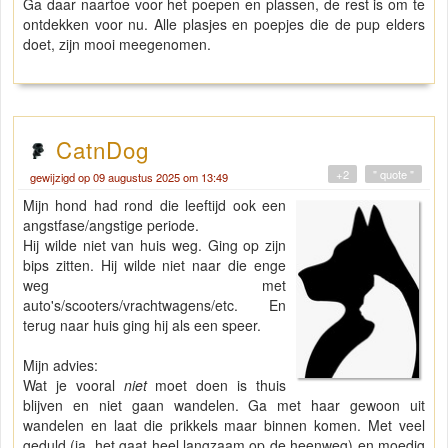
Ga daar naartoe voor het poepen en plassen, de rest is om te
ontdekken voor nu. Alle plasjes en poepjes die de pup elders
doet, zijn mooi meegenomen.
CatnDog
+2
" quote "
gewijzigd op 09 augustus 2025 om 13:49
Mijn hond had rond die leeftijd ook een
angstfase/angstige periode.
Hij wilde niet van huis weg. Ging op zijn
bips zitten. Hij wilde niet naar die enge
weg met
auto's/scooters/vrachtwagens/etc. En
terug naar huis ging hij als een speer.
Mijn advies:
Wat je vooral
niet
moet doen is thuis
blijven en niet gaan wandelen. Ga met haar gewoon uit
wandelen en laat die prikkels maar binnen komen. Met veel
geduld (ja, het gaat heel langzaam op de heenweg) en moedig