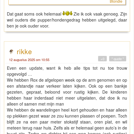
Blondie
Dat gaat soms ook helemaal
Zie ik ook vaak genoeg. Zijn
wel ouders die pupper/hondengedrag hebben uitgelegd, daar
ben je ook ouder voor.
rikke
+0
" quote "
12 augustus 2025 om 10:55
Even een update, want ik heb alle tips tot nu toe trouw
opgevolgd …
We hebben Rox de afgelopen week op de arm genomen en op
een afstandje naar verkeer laten kijken. Ook op een bankje
gezeten, gepraat, beloond voor rustig kijken. De kinderen
hebben haar inderdaad niet meer uitgelaten, dat doe ik nu
alleen of samen met mijn man
We hebben de wandelingen heel kort gehouden en haar alleen
op plekken gezet waar ze zou kunnen plassen of poepen. Toch
blijft ze na een paar meter stokstijf staan, oren plat, en wil
meteen terug naar huis. Zelfs als er helemaal geen auto’s in de
buurt zijn. Zodra we dichter bij een weg komen (ook rustige)