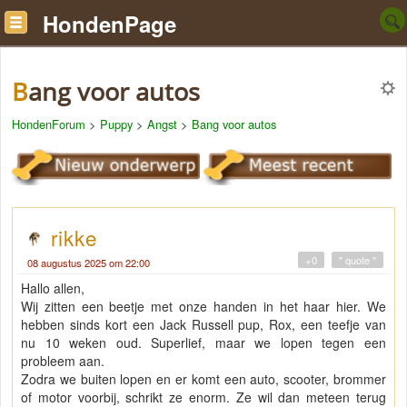
HondenPage
Bang voor autos
HondenForum
>
Puppy
>
Angst
>
Bang voor autos
rikke
+0
" quote "
08 augustus 2025 om 22:00
Hallo allen,
Wij zitten een beetje met onze handen in het haar hier. We
hebben sinds kort een Jack Russell pup, Rox, een teefje van
nu 10 weken oud. Superlief, maar we lopen tegen een
probleem aan.
Zodra we buiten lopen en er komt een auto, scooter, brommer
of motor voorbij, schrikt ze enorm. Ze wil dan meteen terug