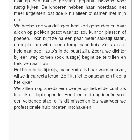
Ook op een bankje gezeten, gepraat, beloond voor
rustig kijken. De kinderen hebben haar inderdaad niet
meer uitgelaten, dat doe ik nu alleen of samen met mijn
man
We hebben de wandelingen heel kort gehouden en haar
alleen op plekken gezet waar ze zou kunnen plassen of
poepen. Toch blijft ze na een paar meter stokstijf staan,
oren plat, en wil meteen terug naar huis. Zelfs als er
helemaal geen auto’s in de buurt zijn. Zodra we dichter
bij een weg komen (ook rustige) begint ze te trillen en
trekt ze naar huis
Het tillen helpt tijdelijk, maar zodra ik haar weer neerzet,
wil ze linea recta terug. Ze lijkt niet te ontspannen tijdens
het kijken
We zitten nog steeds een beetje op hetzelfde punt als
toen ik dit topic opende. Heeft iemand nog ideeën voor
een volgende stap, of is dit misschien iets waarvoor we
professionele hulp moeten inschakelen