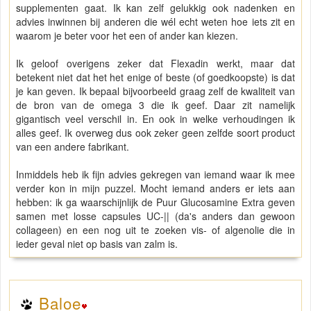
supplementen gaat. Ik kan zelf gelukkig ook nadenken en
advies inwinnen bij anderen die wél echt weten hoe iets zit en
waarom je beter voor het een of ander kan kiezen.
Ik geloof overigens zeker dat Flexadin werkt, maar dat
betekent niet dat het het enige of beste (of goedkoopste) is dat
je kan geven. Ik bepaal bijvoorbeeld graag zelf de kwaliteit van
de bron van de omega 3 die ik geef. Daar zit namelijk
gigantisch veel verschil in. En ook in welke verhoudingen ik
alles geef. Ik overweg dus ook zeker geen zelfde soort product
van een andere fabrikant.
Inmiddels heb ik fijn advies gekregen van iemand waar ik mee
verder kon in mijn puzzel. Mocht iemand anders er iets aan
hebben: ik ga waarschijnlijk de Puur Glucosamine Extra geven
samen met losse capsules UC-|| (da's anders dan gewoon
collageen) en een nog uit te zoeken vis- of algenolie die in
ieder geval niet op basis van zalm is.
Baloe