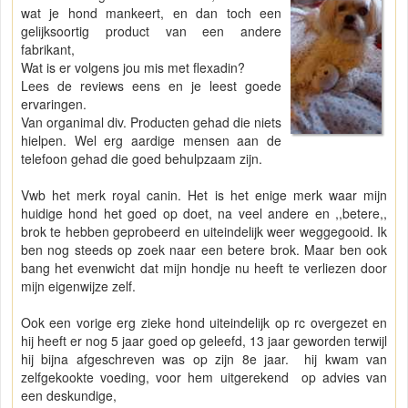
wat je hond mankeert, en dan toch een
gelijksoortig product van een andere
fabrikant,
Wat is er volgens jou mis met flexadin?
Lees de reviews eens en je leest goede
ervaringen.
Van organimal div. Producten gehad die niets
hielpen. Wel erg aardige mensen aan de
telefoon gehad die goed behulpzaam zijn.
Vwb het merk royal canin. Het is het enige merk waar mijn
huidige hond het goed op doet, na veel andere en ,,betere,,
brok te hebben geprobeerd en uiteindelijk weer weggegooid. Ik
ben nog steeds op zoek naar een betere brok. Maar ben ook
bang het evenwicht dat mijn hondje nu heeft te verliezen door
mijn eigenwijze zelf.
Ook een vorige erg zieke hond uiteindelijk op rc overgezet en
hij heeft er nog 5 jaar goed op geleefd, 13 jaar geworden terwijl
hij bijna afgeschreven was op zijn 8e jaar. hij kwam van
zelfgekookte voeding, voor hem uitgerekend op advies van
een deskundige,