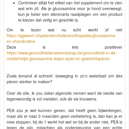
Controleer altijd het etiket van het supplement om te zien
wat erin zit. Als je glucosamine voor je hond overweegt,
kun je beter een dierenarts raadplegen om een product
te kiezen dat veilig en geschikt is.
Om te lezen wat nu echt werkt of niet
https://sjgweert.nl/patienten/folders/orthopedie/glucosamine-
en-chondroitine
Deze is iets positiever
https://www.gezondheidenwetenschap.be/gezondheid-in-de-
media/helpt-glucosamine-tegen-spier-en-gewrichtspijnen
Zoals iemand al schreef, beweging in zo'n waterbad om des
pieren sterker te maken?
Over de olie, ik zou zeker algenolie nemen want de visolie van
tegenwoordig is vol metalen, ook de vis trouwens.
PEA zou je wel kunnen geven, dat heeft geen bijwerkingen,
maar als er naar 3 maanden geen verbetering is, dan kan je er
mee stoppen, bij de 1 werkt het wel en bij de ander niet, PEA is
tegen de pijn, misschien als ondersteuning van een echte