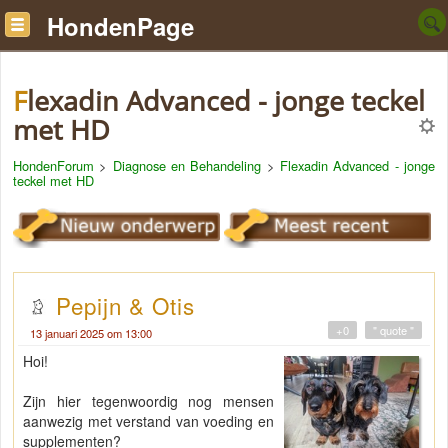
HondenPage
Flexadin Advanced - jonge teckel
met HD
HondenForum
>
Diagnose en Behandeling
>
Flexadin Advanced - jonge
teckel met HD
Pepijn & Otis
+0
" quote "
13 januari 2025 om 13:00
Hoi!
Zijn hier tegenwoordig nog mensen
aanwezig met verstand van voeding en
supplementen?