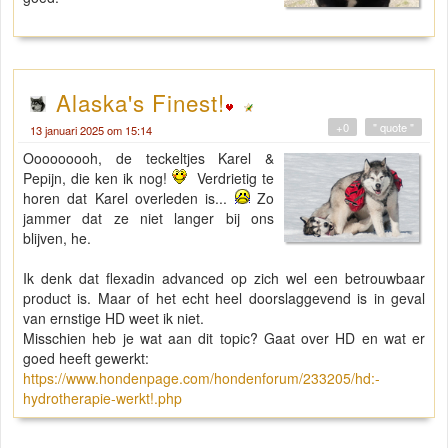
Alaska's Finest!
+0
" quote "
13 januari 2025 om 15:14
Ooooooooh, de teckeltjes Karel &
Pepijn, die ken ik nog!
Verdrietig te
horen dat Karel overleden is...
Zo
jammer dat ze niet langer bij ons
blijven, he.
Ik denk dat flexadin advanced op zich wel een betrouwbaar
product is. Maar of het echt heel doorslaggevend is in geval
van ernstige HD weet ik niet.
Misschien heb je wat aan dit topic? Gaat over HD en wat er
goed heeft gewerkt:
https://www.hondenpage.com/hondenforum/233205/hd:-
hydrotherapie-werkt!.php