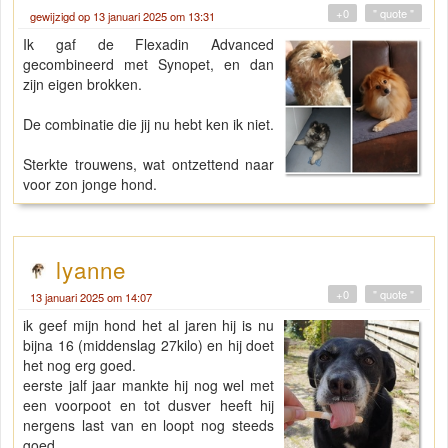
+0
" quote "
gewijzigd op 13 januari 2025 om 13:31
Ik gaf de Flexadin Advanced
gecombineerd met Synopet, en dan
zijn eigen brokken.
De combinatie die jij nu hebt ken ik niet.
Sterkte trouwens, wat ontzettend naar
voor zon jonge hond.
lyanne
+0
" quote "
13 januari 2025 om 14:07
ik geef mijn hond het al jaren hij is nu
bijna 16 (middenslag 27kilo) en hij doet
het nog erg goed.
eerste jalf jaar mankte hij nog wel met
een voorpoot en tot dusver heeft hij
nergens last van en loopt nog steeds
goed.