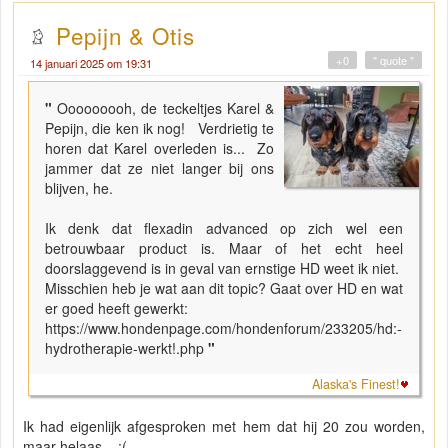
Pepijn & Otis
+0
" quote "
14 januari 2025 om 19:31
"
Ooooooooh, de teckeltjes Karel &
Pepijn, die ken ik nog! Verdrietig te
horen dat Karel overleden is... Zo
jammer dat ze niet langer bij ons
blijven, he.
Ik denk dat flexadin advanced op zich wel een
betrouwbaar product is. Maar of het echt heel
doorslaggevend is in geval van ernstige HD weet ik niet.
Misschien heb je wat aan dit topic? Gaat over HD en wat
er goed heeft gewerkt:
https://www.hondenpage.com/hondenforum/233205/hd:-
hydrotherapie-werkt!.php
"
Alaska's Finest!
Ik had eigenlijk afgesproken met hem dat hij 20 zou worden,
maar helaas... :(