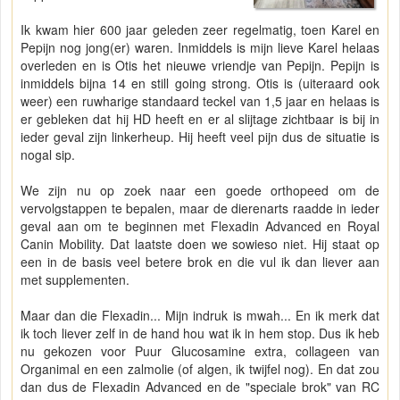
Ik kwam hier 600 jaar geleden zeer regelmatig, toen Karel en
Pepijn nog jong(er) waren. Inmiddels is mijn lieve Karel helaas
overleden en is Otis het nieuwe vriendje van Pepijn. Pepijn is
inmiddels bijna 14 en still going strong. Otis is (uiteraard ook
weer) een ruwharige standaard teckel van 1,5 jaar en helaas is
er gebleken dat hij HD heeft en er al slijtage zichtbaar is bij in
ieder geval zijn linkerheup. Hij heeft veel pijn dus de situatie is
nogal sip.
We zijn nu op zoek naar een goede orthopeed om de
vervolgstappen te bepalen, maar de dierenarts raadde in ieder
geval aan om te beginnen met Flexadin Advanced en Royal
Canin Mobility. Dat laatste doen we sowieso niet. Hij staat op
een in de basis veel betere brok en die vul ik dan liever aan
met supplementen.
Maar dan die Flexadin... Mijn indruk is mwah... En ik merk dat
ik toch liever zelf in de hand hou wat ik in hem stop. Dus ik heb
nu gekozen voor Puur Glucosamine extra, collageen van
Organimal en een zalmolie (of algen, ik twijfel nog). En dat zou
dan dus de Flexadin Advanced en de "speciale brok" van RC