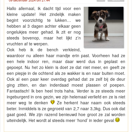
Hallo allemaal, ik dacht tijd voor een
kleine update! Het zindelijk maken
begint voorzichtig te lukken… we
hebben al 3 dagen achter elkaar geen
ongelukjes meer gehad. Ik zit er nog
steeds bovenop, maar het lijkt z’n
vruchten af te werpen.
Ook heb ik de bench verkleind,
waardoor nu alleen haar mandje erin past. Voorheen had ze
een hele indoor ren, maar daar werd dus in geplast en
gepoept. Nu het zo klein is doet ze dat niet meer, en geeft ze
een piepje in de ochtend als ze wakker is en naar buiten moet.
Ook al een paar keer overdag gehad dat ze zelf bij de deur
ging zitten, en dan inderdaad moest plassen of poepen.
Fantastisch! Ik ben heel trots haha. Verder is ze steeds meer
ingeburgerd in ons gezin, we zijn helemaal verliefd en ze is niet
meer weg te denken
Ze herkent haar naam ook steeds
beter. Inmiddels is ze gegroeid van 2,7 naar 3,3kg. Dus ook dat
gaat goed. We zijn razend benieuwd hoe groot ze zal worden
uiteindelijk. Het wordt al steeds meer ‘hond’ in ieder geval