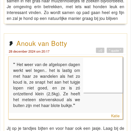
samen in het gras naar muizenholletjes te zoeken bijvoorbeeld.
Je omgeving erin betrekken, met iets wat honden leuk en
interessant vinden. Zo wordt samen op pad gaan heel erg fijn
en zal je hond op een natuurlijke manier graag bij jou blijven
Anouk van Botty
+0
" quote "
28 december 2024 om 20:17
"
Het weer van de afgelopen dagen
werkt wel tegen.. het is lastig om
met haar ze wandelen als het zo
koud is, ze snapt het aan het tuigje
lopen niet goed, en ze is zó
ontzettend klein (2,5kg). Ze heeft
het meteen stervenskoud als we
buiten zijn met haar blote buikje.
"
Katie
Jij op je tandjes bijten en voor haar ook een jasje. Laag bij de