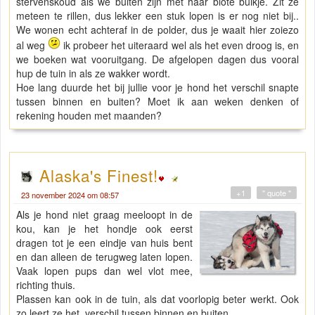
stervenskoud als we buiten zijn met haar blote buikje. Zit ze
meteen te rillen, dus lekker een stuk lopen is er nog niet bij..
We wonen echt achteraf in de polder, dus je waait hier zoiezo
al weg
ik probeer het uiteraard wel als het even droog is, en
we boeken wat vooruitgang. De afgelopen dagen dus vooral
hup de tuin in als ze wakker wordt.
Hoe lang duurde het bij jullie voor je hond het verschil snapte
tussen binnen en buiten? Moet ik aan weken denken of
rekening houden met maanden?
Alaska's Finest!
+1
" quote "
23 november 2024 om 08:57
Als je hond niet graag meeloopt in de
kou, kan je het hondje ook eerst
dragen tot je een eindje van huis bent
en dan alleen de terugweg laten lopen.
Vaak lopen pups dan wel vlot mee,
richting thuis.
Plassen kan ook in de tuin, als dat voorlopig beter werkt. Ook
zo leert ze het. verschil tussen binnen en buiten.