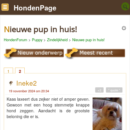
HondenPage
Nieuwe pup in huis!
HondenForum
>
Puppy
>
Zindelijkheid
>
Nieuwe pup in huis!
1
2
Ineke2
+2
" quote "
19 november 2024 om 20:34
Kaas laxeert dus zejker niet of amper geven.
Gewoon met een hoog stemmetje knappe
hond zeggen. Aandacht is de grootste
beloning die er is.