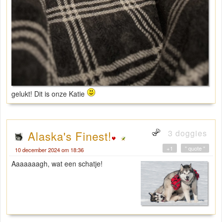
gelukt! Dit is onze Katie
3 doggies
Alaska's Finest!
+1
" quote "
10 december 2024 om 18:36
Aaaaaaagh, wat een schatje!