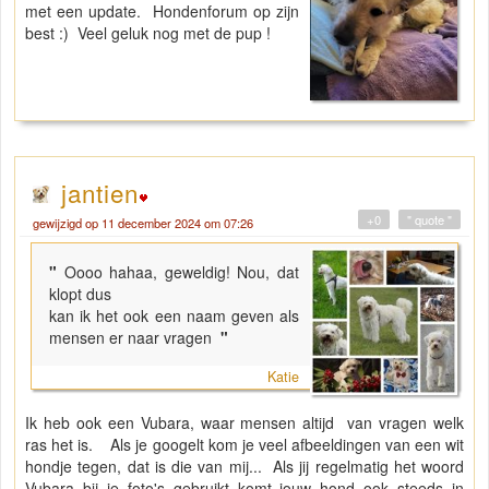
met een update. Hondenforum op zijn
best :) Veel geluk nog met de pup !
jantien
+0
" quote "
gewijzigd op 11 december 2024 om 07:26
"
Oooo hahaa, geweldig! Nou, dat
klopt dus
kan ik het ook een naam geven als
mensen er naar vragen
"
Katie
Ik heb ook een Vubara, waar mensen altijd van vragen welk
ras het is. Als je googelt kom je veel afbeeldingen van een wit
hondje tegen, dat is die van mij... Als jij regelmatig het woord
Vubara bij je foto's gebruikt komt jouw hond ook steeds in