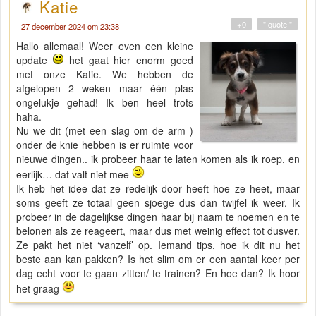
Katie
+0
" quote "
27 december 2024 om 23:38
Hallo allemaal! Weer even een kleine
update
het gaat hier enorm goed
met onze Katie. We hebben de
afgelopen 2 weken maar één plas
ongelukje gehad! Ik ben heel trots
haha.
Nu we dit (met een slag om de arm )
onder de knie hebben is er ruimte voor
nieuwe dingen.. ik probeer haar te laten komen als ik roep, en
eerlijk… dat valt niet mee
Ik heb het idee dat ze redelijk door heeft hoe ze heet, maar
soms geeft ze totaal geen sjoege dus dan twijfel ik weer. Ik
probeer in de dagelijkse dingen haar bij naam te noemen en te
belonen als ze reageert, maar dus met weinig effect tot dusver.
Ze pakt het niet ‘vanzelf’ op. Iemand tips, hoe ik dit nu het
beste aan kan pakken? Is het slim om er een aantal keer per
dag echt voor te gaan zitten/ te trainen? En hoe dan? Ik hoor
het graag