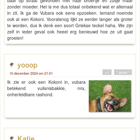
daar op straat gevonden met haar broertje en zusje maar
zonder moeder. Het is me dus totaal onbekend wat er allemaal
in zit. Ik ga de Vubara ook eens opzoeken. Iemand noemde
ook al een Kokoni. Vooralsnog lijkt ze eerder langer als groter
te worden, dus ik denk een soort Griekse teckel haha. We zijn
zelf in ieder geval ook heeel erg benieuwd hoe ze uit gaat
groeien!
yooop
+1
" quote "
10 december 2024 om 21:01
Ik zie er ook een Kokoni in, vubara
betekend vuilsnisbakkie, mix,
onherleidbare rashond.
Katie