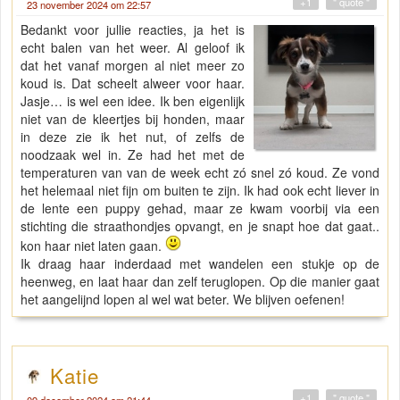
+1
" quote "
23 november 2024 om 22:57
Bedankt voor jullie reacties, ja het is
echt balen van het weer. Al geloof ik
dat het vanaf morgen al niet meer zo
koud is. Dat scheelt alweer voor haar.
Jasje… is wel een idee. Ik ben eigenlijk
niet van de kleertjes bij honden, maar
in deze zie ik het nut, of zelfs de
noodzaak wel in. Ze had het met de
temperaturen van van de week echt zó snel zó koud. Ze vond
het helemaal niet fijn om buiten te zijn. Ik had ook echt liever in
de lente een puppy gehad, maar ze kwam voorbij via een
stichting die straathondjes opvangt, en je snapt hoe dat gaat..
kon haar niet laten gaan.
Ik draag haar inderdaad met wandelen een stukje op de
heenweg, en laat haar dan zelf teruglopen. Op die manier gaat
het aangelijnd lopen al wel wat beter. We blijven oefenen!
Katie
+1
" quote "
09 december 2024 om 21:44