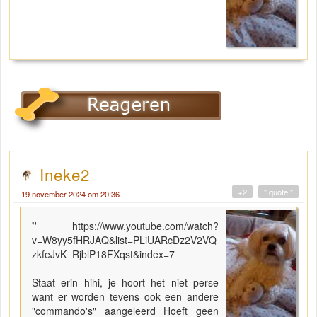
Ineke2
+2
" quote "
19 november 2024 om 20:36
"
https://www.youtube.com/watch?
v=W8yy5fHRJAQ&list=PLiUARcDz2V2VQ
zkfeJvK_RjblP18FXqst&index=7
Staat erin hihi, je hoort het niet perse
want er worden tevens ook een andere
"commando's" aangeleerd Hoeft geen