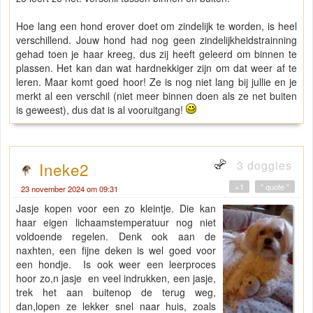
Hoe lang een hond erover doet om zindelijk te worden, is heel
verschillend. Jouw hond had nog geen zindelijkheidstrainning
gehad toen je haar kreeg, dus zij heeft geleerd om binnen te
plassen. Het kan dan wat hardnekkiger zijn om dat weer af te
leren. Maar komt goed hoor! Ze is nog niet lang bij jullie en je
merkt al een verschil (niet meer binnen doen als ze net buiten
is geweest), dus dat is al vooruitgang!
3 doggies
Ineke2
+1
" quote "
23 november 2024 om 09:31
Jasje kopen voor een zo kleintje. Die kan
haar eigen lichaamstemperatuur nog niet
voldoende regelen. Denk ook aan de
naxhten, een fijne deken is wel goed voor
een hondje. Is ook weer een leerproces
hoor zo,n jasje en veel indrukken, een jasje,
trek het aan buitenop de terug weg,
dan,lopen ze lekker snel naar huis, zoals