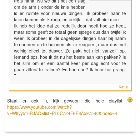
trots haha. Nu we dit (met een slag
om de arm ) onder de knie hebben
is er ruimte voor nieuwe dingen.. ik probeer haar te
laten komen als ik roep, en eerlijk… dat valt niet mee
Ik heb het idee dat ze redelijk door heeft hoe ze heet,
maar soms geeft ze totaal geen sjoege dus dan twijfel ik
weer. Ik probeer in de dagelijkse dingen haar bij naam
te noemen en te belonen als ze reageert, maar dus met
weinig effect tot dusver. Ze pakt het niet ‘vanzelf’ op.
Iemand tips, hoe ik dit nu het beste aan kan pakken? Is
het slim om er een aantal keer per dag echt voor te
gaan zitten/ te trainen? En hoe dan? Ik hoor het graag
"
Katie
Staat er ook in, kijk gewoon die hele playlist
https://www.youtube.com/watch?
v=W8yy5fHRJAQ&list=PL0C724F6F6A597540&index=4