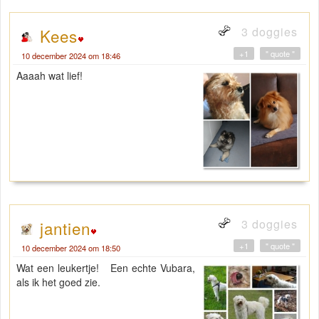
3 doggies
Kees
+1
" quote "
10 december 2024 om 18:46
Aaaah wat lief!
3 doggies
jantien
+1
" quote "
10 december 2024 om 18:50
Wat een leukertje! Een echte Vubara,
als ik het goed zie.