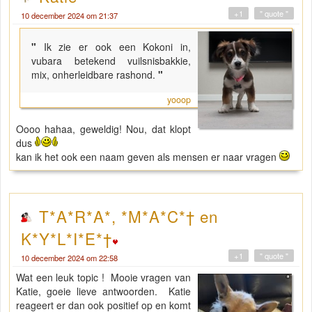
+1
" quote "
10 december 2024 om 21:37
"
Ik zie er ook een Kokoni in,
vubara betekend vuilsnisbakkie,
mix, onherleidbare rashond.
"
yooop
Oooo hahaa, geweldig! Nou, dat klopt
dus
kan ik het ook een naam geven als mensen er naar vragen
T*A*R*A*, *M*A*C*† en
K*Y*L*I*E*†
+1
" quote "
10 december 2024 om 22:58
Wat een leuk topic ! Mooie vragen van
Katie, goeie lieve antwoorden. Katie
reageert er dan ook positief op en komt