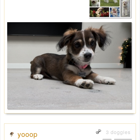
3 doggies
yooop