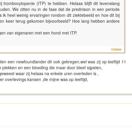
 trombocytopenie (ITP) te hebben. Helaas blijft dit levenslang
uden. We zitten nu in de fase dat de prednison in een periode
k heel weinig ervaringen rondom dit ziektebeeld en hoe dit bij
een keer terug gekomen bijvoorbeeld? Hoe lang hebben andere
ngen van eigenaren met een hond met ITP.
mdww
en een newfoundlander dit ook gekregen,wel was zij op leeftijd 11
 plekken en een bloeding die maar door bleef sijpelen,
 geweest waar zij helaas na enkele uren overleden is ,
er overlevings kansen ,de mijne was op leeftijd,