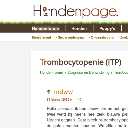
Hondenforum
Honden
Puppy's
Meest recent
• Nieuw onderwerp
• Onbeantwoord
• Zoek
Trombocytopenie (ITP)
HondenForum
>
Diagnose en Behandeling
>
Tromboc
mdww
23 februari 2025 om 11:01
Hallo allemaal, ik ben nieuw hier en heb g
twee werd hij ineens heel ziek, blauwe pl
Utrecht gegaan. Daar bleek hij trombocytopen
de gaten moeten houden. We zitten nu in