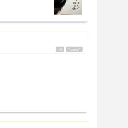
+0
" quote "