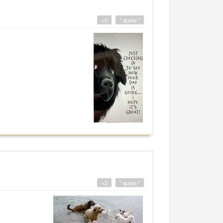
+0
" quote "
+2
" quote "