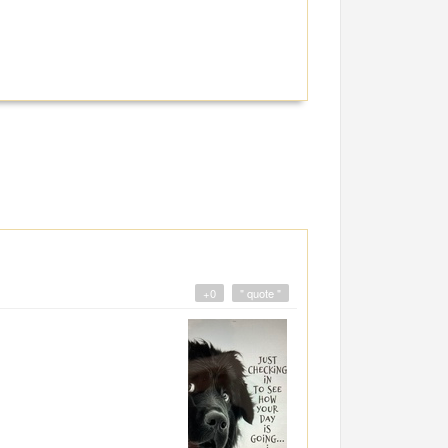
+0
" quote "