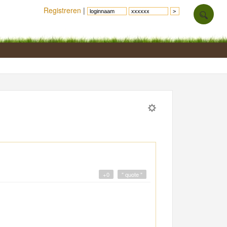
Registreren
|
+0
" quote "