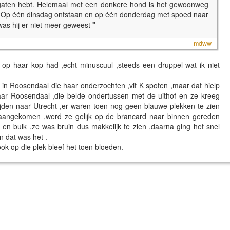
de gaten hebt. Helemaal met een donkere hond is het gewoonweg
pen. Op één dinsdag ontstaan en op één donderdag met spoed naar
was hij er niet meer geweest
"
mdww
 op haar kop had ,echt minuscuul ,steeds een druppel wat ik niet
 in Roosendaal die haar onderzochten ,vit K spoten ,maar dat hielp
naar Roosendaal ,die belde ondertussen met de uithof en ze kreeg
ijden naar Utrecht ,er waren toen nog geen blauwe plekken te zien
 aangekomen ,werd ze gelijk op de brancard naar binnen gereden
en buik ,ze was bruin dus makkelijk te zien ,daarna ging het snel
n dat was het .
 op die plek bleef het toen bloeden.