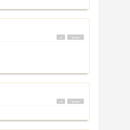
+0
" quote "
+0
" quote "