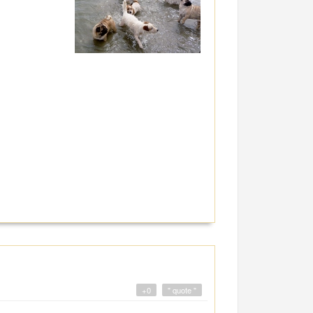
+0
" quote "