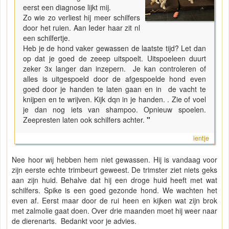
eerst een diagnose lijkt mij.
Zo wie zo verliest hij meer schilfers
door het ruien. Aan Ieder haar zit nl
een schilfertje.
Heb je de hond vaker gewassen de laatste tijd? Let dan
op dat je goed de zeeep uitspoelt. Uitspoeleen duurt
zeker 3x langer dan inzepern. Je kan controleren of
alles is uitgespoeld door de afgespoelde hond even
goed door je handen te laten gaan en in de vacht te
knijpen en te wrijven. Kijk dqn in je handen. . Zie of voel
je dan nog iets van shampoo. Opnieuw spoelen.
Zeepresten laten ook schilfers achter.
"
ientje
Nee hoor wij hebben hem niet gewassen. Hij is vandaag voor
zijn eerste echte trimbeurt geweest. De trimster ziet niets geks
aan zijn huid. Behalve dat hij een droge huid heeft met wat
schilfers. Spike is een goed gezonde hond. We wachten het
even af. Eerst maar door de rui heen en kijken wat zijn brok
met zalmolie gaat doen. Over drie maanden moet hij weer naar
de dierenarts. Bedankt voor je advies.