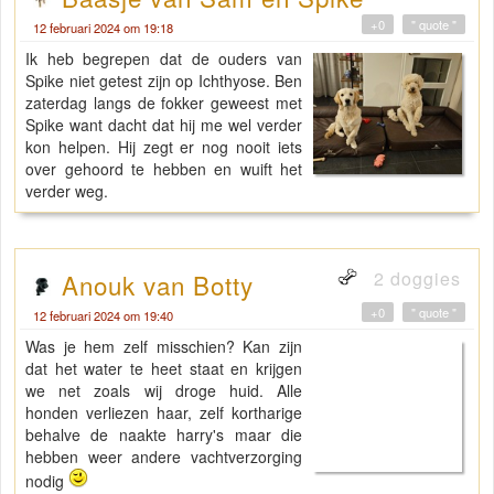
+0
" quote "
12 februari 2024 om 19:18
Ik heb begrepen dat de ouders van
Spike niet getest zijn op Ichthyose. Ben
zaterdag langs de fokker geweest met
Spike want dacht dat hij me wel verder
kon helpen. Hij zegt er nog nooit iets
over gehoord te hebben en wuift het
verder weg.
2 doggies
Anouk van Botty
+0
" quote "
12 februari 2024 om 19:40
Was je hem zelf misschien? Kan zijn
dat het water te heet staat en krijgen
we net zoals wij droge huid. Alle
honden verliezen haar, zelf kortharige
behalve de naakte harry's maar die
hebben weer andere vachtverzorging
nodig