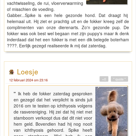
vachtwisseling, de rui, vloerverwarming
of misschien de voeding.
Gabber...Spike is een hele gezonde hond. Dat draagt hij
helemaal uit. Hij ziet er prachtig uit en de fokker kreeg zelf de
complimenten van onze dierenarts. Zo'n gezonde pup. De
fokker was ook best wel begaan met zijn puppy's maar ik denk
inderdaad dat het een fokker is met een dik belegde boterham
????. Eerlijk gezegd realiseerde ik mij dat zaterdag.
Loesje
+0
" quote "
12 februari 2024 om 23:16
"
Ik heb de fokker zaterdag gesproken
en gezegd dat het verplicht is sinds juli
2016 om te testen op ichthyosis volgens
de rasvereniging. Hij zei dat hij niet met
stamboom verkoopt dus dat dit niet voor
hem geld. Bovendien had hij nog nooit
van ichthyosis gehoord. Spike heeft
geen stamboom. Wel heb ik een