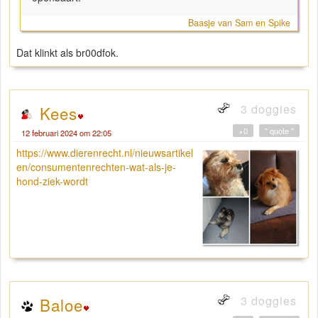
Baasje van Sam en Spike
Dat klinkt als br00dfok.
3 doggies
Kees
+0
" quote "
12 februari 2024 om 22:05
https://www.dierenrecht.nl/nieuwsartikel
en/consumentenrechten-wat-als-je-
hond-ziek-wordt
3 doggies
Baloe