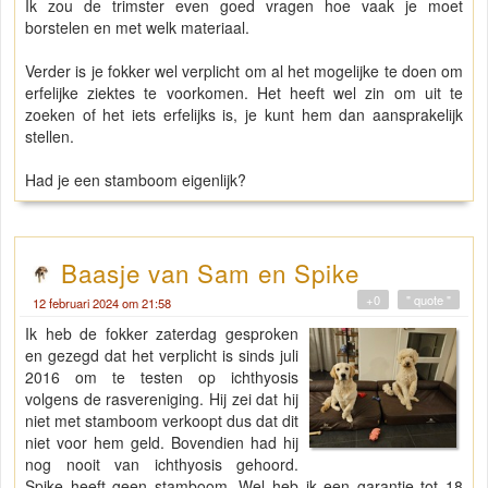
Ik zou de trimster even goed vragen hoe vaak je moet
borstelen en met welk materiaal.
Verder is je fokker wel verplicht om al het mogelijke te doen om
erfelijke ziektes te voorkomen. Het heeft wel zin om uit te
zoeken of het iets erfelijks is, je kunt hem dan aansprakelijk
stellen.
Had je een stamboom eigenlijk?
Baasje van Sam en Spike
+0
" quote "
12 februari 2024 om 21:58
Ik heb de fokker zaterdag gesproken
en gezegd dat het verplicht is sinds juli
2016 om te testen op ichthyosis
volgens de rasvereniging. Hij zei dat hij
niet met stamboom verkoopt dus dat dit
niet voor hem geld. Bovendien had hij
nog nooit van ichthyosis gehoord.
Spike heeft geen stamboom. Wel heb ik een garantie tot 18