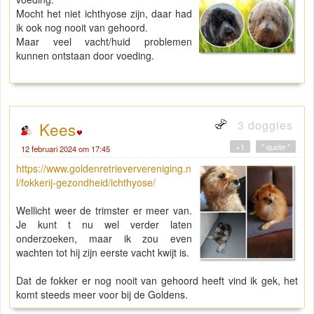
Mocht het niet ichthyose zijn, daar had
ik ook nog nooit van gehoord.
Maar veel vacht/huid problemen
kunnen ontstaan door voeding.
3 doggies
Kees
+1
" quote "
12 februari 2024 om 17:45
https://www.goldenretrieververeniging.n
l/fokkerij-gezondheid/ichthyose/
Wellicht weer de trimster er meer van.
Je kunt t nu wel verder laten
onderzoeken, maar ik zou even
wachten tot hij zijn eerste vacht kwijt is.
Dat de fokker er nog nooit van gehoord heeft vind ik gek, het
komt steeds meer voor bij de Goldens.