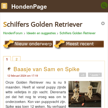
HondenPage
Schilfers Golden Retriever
HondenForum
>
Ideeën en suggesties
>
Schilfers Golden Retriever
1
2
Baasje van Sam en Spike
+0
" quote "
12 februari 2024 om 17:19
Onze Golden Retriever reu is nu 9
maanden. Heeft al vanaf puppy zijnde
witte velletjes in zijn vacht. Dierenarts
zei dat het nog te vroeg was om te
onderzoeken. Kon van puppyvacht zijn.
Spike was toen 12 weken. Nu verhaard