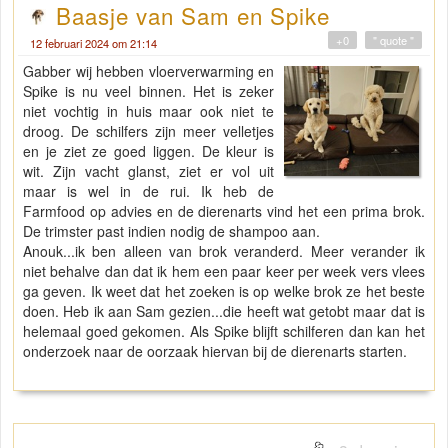
Baasje van Sam en Spike
+0
" quote "
12 februari 2024 om 21:14
Gabber wij hebben vloerverwarming en
Spike is nu veel binnen. Het is zeker
niet vochtig in huis maar ook niet te
droog. De schilfers zijn meer velletjes
en je ziet ze goed liggen. De kleur is
wit. Zijn vacht glanst, ziet er vol uit
maar is wel in de rui. Ik heb de
Farmfood op advies en de dierenarts vind het een prima brok.
De trimster past indien nodig de shampoo aan.
Anouk...ik ben alleen van brok veranderd. Meer verander ik
niet behalve dan dat ik hem een paar keer per week vers vlees
ga geven. Ik weet dat het zoeken is op welke brok ze het beste
doen. Heb ik aan Sam gezien...die heeft wat getobt maar dat is
helemaal goed gekomen. Als Spike blijft schilferen dan kan het
onderzoek naar de oorzaak hiervan bij de dierenarts starten.