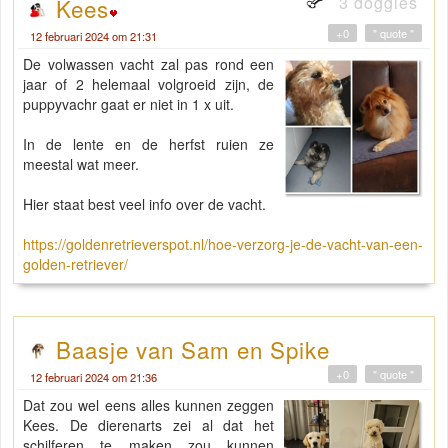
3 doggies
Kees
+0
" quote "
12 februari 2024 om 21:31
De volwassen vacht zal pas rond een
jaar of 2 helemaal volgroeid zijn, de
puppyvachr gaat er niet in 1 x uit.
In de lente en de herfst ruien ze
meestal wat meer.
Hier staat best veel info over de vacht.
https://goldenretrieverspot.nl/hoe-verzorg-je-de-vacht-van-een-
golden-retriever/
Baasje van Sam en Spike
+0
" quote "
12 februari 2024 om 21:36
Dat zou wel eens alles kunnen zeggen
Kees. De dierenarts zei al dat het
schilferen te maken zou kunnen