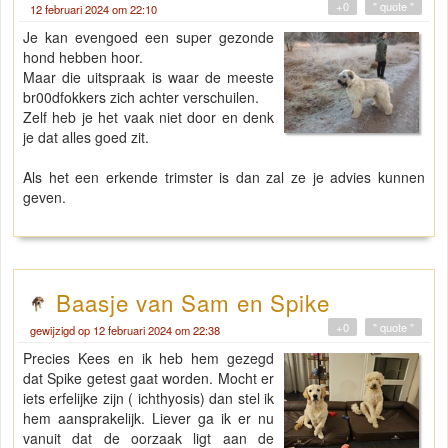
+0
" quote "
12 februari 2024 om 22:10
Je kan evengoed een super gezonde
hond hebben hoor.
Maar die uitspraak is waar de meeste
br00dfokkers zich achter verschuilen.
Zelf heb je het vaak niet door en denk
je dat alles goed zit.
Als het een erkende trimster is dan zal ze je advies kunnen
geven.
Baasje van Sam en Spike
+0
" quote "
gewijzigd op 12 februari 2024 om 22:38
Precies Kees en ik heb hem gezegd
dat Spike getest gaat worden. Mocht er
iets erfelijke zijn ( ichthyosis) dan stel ik
hem aansprakelijk. Liever ga ik er nu
vanuit dat de oorzaak ligt aan de