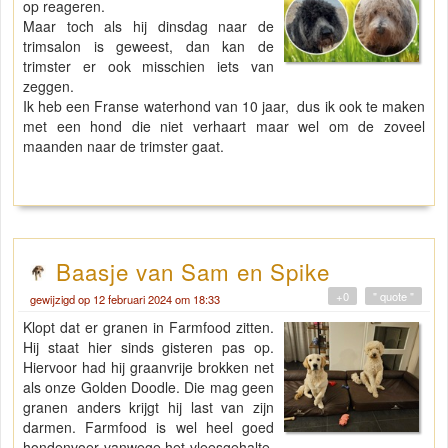
op reageren.
Maar toch als hij dinsdag naar de
trimsalon is geweest, dan kan de
trimster er ook misschien iets van
zeggen.
Ik heb een Franse waterhond van 10 jaar, dus ik ook te maken
met een hond die niet verhaart maar wel om de zoveel
maanden naar de trimster gaat.
Baasje van Sam en Spike
+0
" quote "
gewijzigd op 12 februari 2024 om 18:33
Klopt dat er granen in Farmfood zitten.
Hij staat hier sinds gisteren pas op.
Hiervoor had hij graanvrije brokken net
als onze Golden Doodle. Die mag geen
granen anders krijgt hij last van zijn
darmen. Farmfood is wel heel goed
hondenvoer vanwege het vleesgehalte.