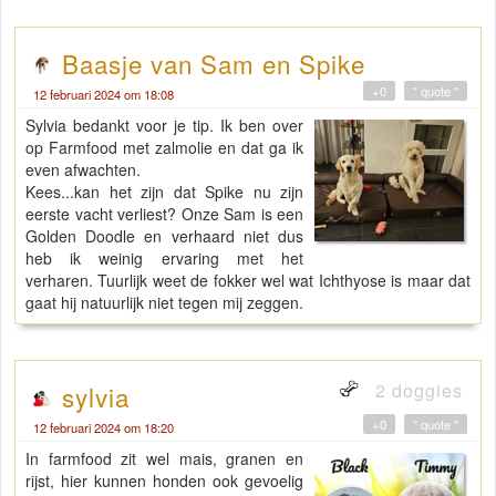
Baasje van Sam en Spike
+0
" quote "
12 februari 2024 om 18:08
Sylvia bedankt voor je tip. Ik ben over
op Farmfood met zalmolie en dat ga ik
even afwachten.
Kees...kan het zijn dat Spike nu zijn
eerste vacht verliest? Onze Sam is een
Golden Doodle en verhaard niet dus
heb ik weinig ervaring met het
verharen. Tuurlijk weet de fokker wel wat Ichthyose is maar dat
gaat hij natuurlijk niet tegen mij zeggen.
2 doggies
sylvia
+0
" quote "
12 februari 2024 om 18:20
In farmfood zit wel mais, granen en
rijst, hier kunnen honden ook gevoelig