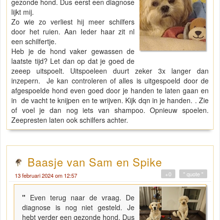
gezonde hond. Dus eerst een diagnose
lijkt mij.
Zo wie zo verliest hij meer schilfers
door het ruien. Aan Ieder haar zit nl
een schilfertje.
Heb je de hond vaker gewassen de
laatste tijd? Let dan op dat je goed de
zeeep uitspoelt. Uitspoeleen duurt zeker 3x langer dan
inzepern. Je kan controleren of alles is uitgespoeld door de
afgespoelde hond even goed door je handen te laten gaan en
in de vacht te knijpen en te wrijven. Kijk dqn in je handen. . Zie
of voel je dan nog iets van shampoo. Opnieuw spoelen.
Zeepresten laten ook schilfers achter.
Baasje van Sam en Spike
+0
" quote "
13 februari 2024 om 12:57
"
Even terug naar de vraag. De
diagnose is nog niet gesteld. Je
hebt verder een gezonde hond. Dus