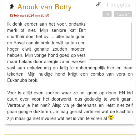
1 doggies
Anouk van Botty
+0
" quote "
12 februari 2024 om 20:50
Ik denk eerder aan het voer, ondanks
merk of niet. Mijn seniore kat Brit
shorthair doet het bv..... uitermate goed
op Royal cannin brok, terwijl katten een
hoger eiwit gehalte zouden moeten
hebben. Mijn vorige hond goed op vers
maar helaas door allergie zaten we wel
vast aan enkelvoudig en krijg je onherhoepelijk hier en daar
tekorten. Mijn huidige hond krijgt een combo van vers en
Eukanuba brok.
Voer is altijd even zoeken waar ze het goed op doen. EN idd
duurt even voor het doorwerkt, dus geduldig te werk gaan.
Vertrouw je het niet? Altijd via je dierenarts en liefst niet zelf
gaan google dokteren. Je mag gerust vertellen wat de klachten
zijn maar ga niet invullen wat het is van te voren al