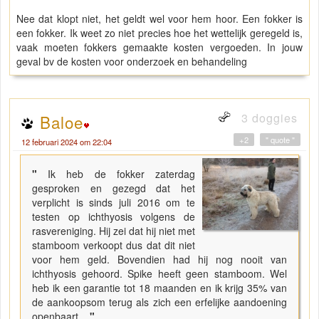
Nee dat klopt niet, het geldt wel voor hem hoor. Een fokker is
een fokker. Ik weet zo niet precies hoe het wettelijk geregeld is,
vaak moeten fokkers gemaakte kosten vergoeden. In jouw
geval bv de kosten voor onderzoek en behandeling
3 doggies
Baloe
+2
" quote "
12 februari 2024 om 22:04
"
Ik heb de fokker zaterdag
gesproken en gezegd dat het
verplicht is sinds juli 2016 om te
testen op ichthyosis volgens de
rasvereniging. Hij zei dat hij niet met
stamboom verkoopt dus dat dit niet
voor hem geld. Bovendien had hij nog nooit van
ichthyosis gehoord. Spike heeft geen stamboom. Wel
heb ik een garantie tot 18 maanden en ik krijg 35% van
de aankoopsom terug als zich een erfelijke aandoening
openbaart.
"